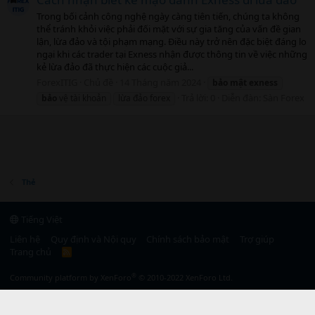
Trong bối cảnh công nghệ ngày càng tiên tiến, chúng ta không
thể tránh khỏi việc phải đối mặt với sự gia tăng của vấn đề gian
lận, lừa đảo và tội phạm mạng. Điều này trở nên đặc biệt đáng lo
ngại khi các trader tại Exness nhận được thông tin về việc những
kẻ lừa đảo đã thực hiện các cuộc giả...
ForexITIG
Chủ đề
14 Tháng năm 2024
bảo
mật
exness
Trả lời: 0
Diễn đàn:
Sàn Forex
bảo
vệ tài khoản
lừa đảo forex
Thẻ
Tiếng Việt
Liên hệ
Quy định và Nội quy
Chính sách bảo mật
Trợ giúp
Trang chủ
R
S
S
®
Community platform by XenForo
© 2010-2022 XenForo Ltd.