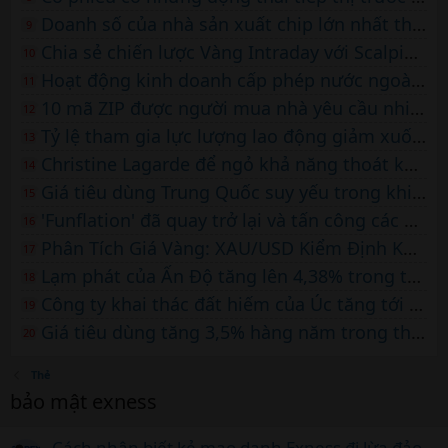
Doanh số của nhà sản xuất chip lớn nhất thế giới TSMC tăng 45% trong bối cảnh nhu cầu AI tăng cao
9
Chia sẻ chiến lược Vàng Intraday với Scalping free cho ai cần
10
Hoạt động kinh doanh cấp phép nước ngoài của Trump bùng nổ lên 59,5 triệu $ khi các nhà phát triển vùng Vịnh trả tiền
11
10 mã ZIP được người mua nhà yêu cầu nhiều nhất năm 2026
12
Tỷ lệ tham gia lực lượng lao động giảm xuống mức thấp nhất trong 50 năm, ngoài thời Covid
13
Christine Lagarde để ngỏ khả năng thoát khỏi ECB sớm
14
Giá tiêu dùng Trung Quốc suy yếu trong khi lạm phát của nhà sản xuất tăng nhanh
15
'Funflation' đã quay trở lại và tấn công các dịch vụ chơi game và phát trực tuyến
16
Phân Tích Giá Vàng: XAU/USD Kiểm Định Kháng Cự 4.600 Đô La
17
Lạm phát của Ấn Độ tăng lên 4,38% trong tháng 6, vượt dự báo
18
Công ty khai thác đất hiếm của Úc tăng tới 29% sau khi Bộ Chiến tranh Hoa Kỳ đầu tư
19
Giá tiêu dùng tăng 3,5% hàng năm trong tháng 6, thấp hơn dự kiến do giá năng lượng giảm
20
Thẻ
bảo mật exness
Cách nhận biết kẻ mạo danh Exness đi lừa đảo