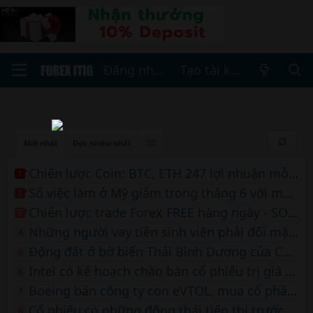
Đăng nhập
Tạo tài khoản
Mới nhất
Đọc nhiều nhất
Chiến lược Coin: BTC, ETH 247 lợi nhuận mỗi ngày của MrLan
1
Số việc làm ở Mỹ giảm trong tháng 6 với mức tăng lương chỉ là 57.000; tỷ lệ thất nghiệp ở mức 4,2%
2
Chiến lược trade Forex FREE hàng ngày - SOI Forex
3
Những người vay tiền sinh viên phải đối mặt với 'hình phạt hôn nhân' nặng hơn theo kế hoạch trả nợ mới
4
Động đất ở bờ biển Thái Bình Dương của Colombia gây thương tích và thiệt hại
5
Intel có kế hoạch chào bán cổ phiếu trị giá 15 tỷ USD khi nhu cầu AI tăng tốc
6
Boeing bán công ty con eVTOL, mua cổ phần Archer
7
Cổ phiếu có những động thái tiếp thị trước lớn nhất: Apple, Intel, GameStop, Berkshire và hơn thế nữa
8