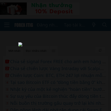
Đăng nhập
Tạo tài khoản
Mới nhất
Đọc nhiều nhất
Chia sẻ signal Forex FREE cho anh em hàng ngày- SOI Forex
1
Chia sẻ chiến lược Vàng Intraday với Scalping free cho ai cần
2
Chiến lược Coin: BTC, ETH 247 lợi nhuận mỗi ngày của MrLan
3
Tại sao Bitcoin ETF có “dòng tiền bằng 0” không tiêu cực như bạn nghĩ
4
Nhật ký của một kẻ nghiện "hoàn tiền" bước chân vào thị trường tài chính
5
Sự suy yếu của Bitcoin thúc đẩy dòng tiền tài sản kỹ thuật số trị giá 441 triệu USD
6
Nỗi buồn thị trường gấu quay trở lại khi nhà phân tích dự đoán Bitcoin sẽ điều chỉnh 30% xuống còn 51 nghìn USD
7
Dân gồng lệnh dài nhớ tận dụng cái Swap-Free này
8