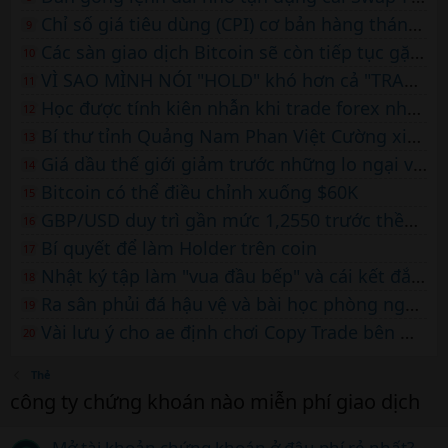
Chỉ số giá tiêu dùng (CPI) cơ bản hàng tháng của Mỹ sẽ giảm xuống mức 0,3% – TD Securities
9
Các sàn giao dịch Bitcoin sẽ còn tiếp tục gặp khó khăn
10
VÌ SAO MÌNH NÓI "HOLD" khó hơn cả "TRADE"
11
Học được tính kiên nhẫn khi trade forex nhờ… nuôi một con mèo
12
Bí thư tỉnh Quảng Nam Phan Việt Cường xin nghỉ hưu vì lý do sức khỏe
13
Giá dầu thế giới giảm trước những lo ngại về nhu cầu tại Trung Quốc
14
Bitcoin có thể điều chỉnh xuống $60K
15
GBP/USD duy trì gần mức 1,2550 trước thềm công bố dữ liệu Tỷ lệ thất nghiệp
16
Bí quyết để làm Holder trên coin
17
Nhật ký tập làm "vua đầu bếp" và cái kết đắng trên sàn forex
18
Ra sân phủi đá hậu vệ và bài học phòng ngự trên sàn forex
19
Vài lưu ý cho ae định chơi Copy Trade bên Markets4you
20
Thẻ
công ty chứng khoán nào miễn phí giao dịch
Mở tài khoản chứng khoán ở đâu phí rẻ nhất?