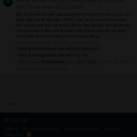
Top 10 lựa chọn tối ưu 2025
Đây là bài viết chuyên sâu (Long-form content) được tối ưu SEO
toàn diện với độ dài trên 2500 từ, tập trung vào từ khóa mục
tiêu và cấu trúc bài viết chuẩn để lên Top Google. Mở tài khoản
chứng khoán ở đâu phí rẻ nhất? Top 10 lựa chọn tối ưu 2025
Trong bối cảnh thị trường tài chính biến động...
crypto one
Chủ đề
21 Tháng mười hai 2025
công
ty
chứng
khoán
nào
miễn
phí
giao
dịch
công
ty
chứng
khoán
nào
phí
thấp nhất
Trả lời: 58
Diễn
mở tài khoản
chứng
khoán
ở đâu
phí
rẻ nhất
đàn:
Chứng khoán Việt Nam
Thẻ
Tiếng Việt
Liên hệ
Quy định và Nội quy
Chính sách bảo mật
Trợ giúp
Trang chủ
R