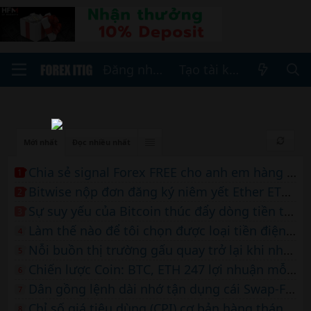
Đăng nhập
Tạo tài khoản
Mới nhất
Đọc nhiều nhất
Chia sẻ signal Forex FREE cho anh em hàng ngày- SOI Forex
1
Bitwise nộp đơn đăng ký niêm yết Ether ETF spot
2
Sự suy yếu của Bitcoin thúc đẩy dòng tiền tài sản kỹ thuật số trị giá 441 triệu USD
3
Làm thế nào để tôi chọn được loại tiền điện tử hoặc token nào an toàn để đầu tư dài hạn?
4
Nỗi buồn thị trường gấu quay trở lại khi nhà phân tích dự đoán Bitcoin sẽ điều chỉnh 30% xuống còn 51 nghìn USD
5
Chiến lược Coin: BTC, ETH 247 lợi nhuận mỗi ngày của MrLan
6
Dân gồng lệnh dài nhớ tận dụng cái Swap-Free này
7
Chỉ số giá tiêu dùng (CPI) cơ bản hàng tháng của Mỹ sẽ giảm xuống mức 0,3% – TD Securities
8