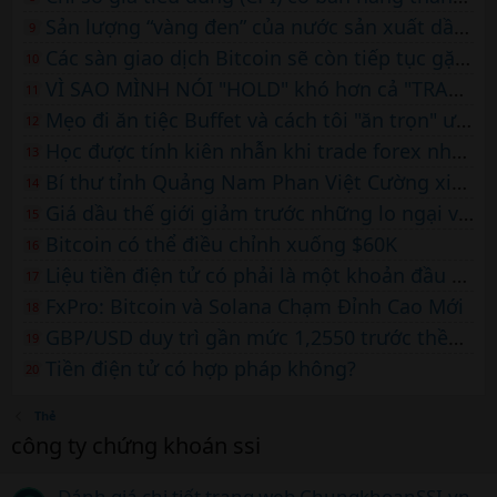
Sản lượng “vàng đen” của nước sản xuất dầu lớn thứ ba OPEC tiếp tục tăng
9
Các sàn giao dịch Bitcoin sẽ còn tiếp tục gặp khó khăn
10
VÌ SAO MÌNH NÓI "HOLD" khó hơn cả "TRADE"
11
Mẹo đi ăn tiệc Buffet và cách tôi "ăn trọn" ưu đãi trên sàn forex
12
Học được tính kiên nhẫn khi trade forex nhờ… nuôi một con mèo
13
Bí thư tỉnh Quảng Nam Phan Việt Cường xin nghỉ hưu vì lý do sức khỏe
14
Giá dầu thế giới giảm trước những lo ngại về nhu cầu tại Trung Quốc
15
Bitcoin có thể điều chỉnh xuống $60K
16
Liệu tiền điện tử có phải là một khoản đầu tư tốt?
17
FxPro: Bitcoin và Solana Chạm Đỉnh Cao Mới
18
GBP/USD duy trì gần mức 1,2550 trước thềm công bố dữ liệu Tỷ lệ thất nghiệp
19
Tiền điện tử có hợp pháp không?
20
Thẻ
công ty chứng khoán ssi
Đánh giá chi tiết trang web ChungkhoanSSI.vn –