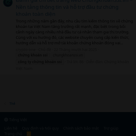
Nền tảng thông tin và hỗ trợ đầu tư chứng
khoán toàn diện
Trong những năm gần đây, nhu cầu tìm kiếm thông tin về chứng
khoán tại Việt Nam tăng trưởng rất mạnh, đặc biệt trong bối
cảnh ngày càng nhiều nhà đầu tư cá nhân tham gia thị trường.
Cùng với xu hướng đó, các website chuyên cung cấp kiến thức,
hướng dẫn và hỗ trợ mở tài khoản chứng khoán đóng vai...
crypto one
Chủ đề
22 Tháng mười hai 2025
chứng
khoán
ssi
chungkhoanssi.vn
Trả lời: 86
Diễn đàn:
Chứng khoán
công
ty
chứng
khoán
ssi
Việt Nam
Thẻ
Tiếng Việt
Liên hệ
Quy định và Nội quy
Chính sách bảo mật
Trợ giúp
Trang chủ
R