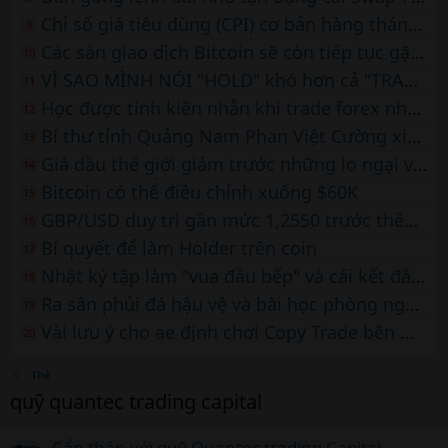
Chỉ số giá tiêu dùng (CPI) cơ bản hàng tháng của Mỹ sẽ giảm xuống mức 0,3% – TD Securities
9
Các sàn giao dịch Bitcoin sẽ còn tiếp tục gặp khó khăn
10
VÌ SAO MÌNH NÓI "HOLD" khó hơn cả "TRADE"
11
Học được tính kiên nhẫn khi trade forex nhờ… nuôi một con mèo
12
Bí thư tỉnh Quảng Nam Phan Việt Cường xin nghỉ hưu vì lý do sức khỏe
13
Giá dầu thế giới giảm trước những lo ngại về nhu cầu tại Trung Quốc
14
Bitcoin có thể điều chỉnh xuống $60K
15
GBP/USD duy trì gần mức 1,2550 trước thềm công bố dữ liệu Tỷ lệ thất nghiệp
16
Bí quyết để làm Holder trên coin
17
Nhật ký tập làm "vua đầu bếp" và cái kết đắng trên sàn forex
18
Ra sân phủi đá hậu vệ và bài học phòng ngự trên sàn forex
19
Vài lưu ý cho ae định chơi Copy Trade bên Markets4you
20
Thẻ
quỹ quantec trading capital
Cẩn thận với quỹ Quantec trading Capital