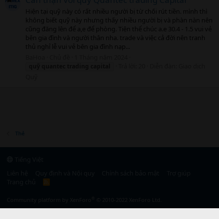
Hiện tại quỹ này có rất nhiều người bị từ chối rút tiền. mình thì
không biết quỹ này nhưng thấy nhiều người bị và phàn nàn nên
cũng đăng lên để a,e để phòng. Tiện thể chúc a.e 30.4 - 1.5 vui vẻ
bên gia đình và người thân nha. trade và việc cả đời nên tranh
thủ nghỉ lễ vui vẻ bên gia đình nạp...
BaHoa
Chủ đề
1 Tháng năm 2024
Trả lời: 20
Diễn đàn:
Giao dịch
quỹ
quantec
trading
capital
Quỹ
Thẻ
Tiếng Việt
Liên hệ
Quy định và Nội quy
Chính sách bảo mật
Trợ giúp
Trang chủ
R
S
S
®
Community platform by XenForo
© 2010-2022 XenForo Ltd.