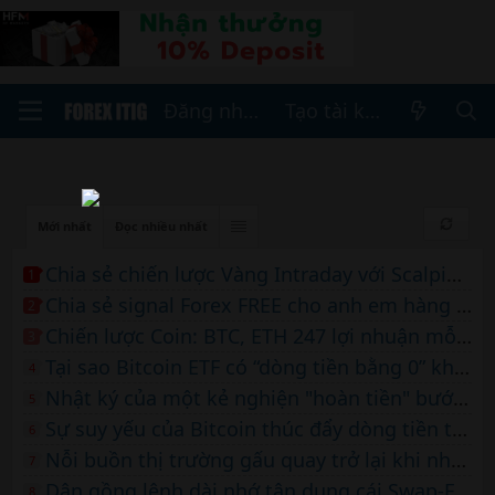
Đăng nhập
Tạo tài khoản
Mới nhất
Đọc nhiều nhất
Chia sẻ chiến lược Vàng Intraday với Scalping free cho ai cần
1
Chia sẻ signal Forex FREE cho anh em hàng ngày- SOI Forex
2
Chiến lược Coin: BTC, ETH 247 lợi nhuận mỗi ngày của MrLan
3
Tại sao Bitcoin ETF có “dòng tiền bằng 0” không tiêu cực như bạn nghĩ
4
Nhật ký của một kẻ nghiện "hoàn tiền" bước chân vào thị trường tài chính
5
Sự suy yếu của Bitcoin thúc đẩy dòng tiền tài sản kỹ thuật số trị giá 441 triệu USD
6
Nỗi buồn thị trường gấu quay trở lại khi nhà phân tích dự đoán Bitcoin sẽ điều chỉnh 30% xuống còn 51 nghìn USD
7
Dân gồng lệnh dài nhớ tận dụng cái Swap-Free này
8