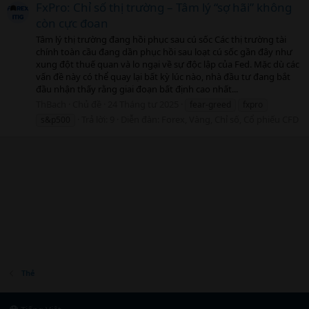
FxPro: Chỉ số thị trường – Tâm lý “sợ hãi” không
còn cực đoan
Tâm lý thị trường đang hồi phục sau cú sốc Các thị trường tài
chính toàn cầu đang dần phục hồi sau loạt cú sốc gần đây như
xung đột thuế quan và lo ngại về sự độc lập của Fed. Mặc dù các
vấn đề này có thể quay lại bất kỳ lúc nào, nhà đầu tư đang bắt
đầu nhận thấy rằng giai đoạn bất định cao nhất...
ThBach
Chủ đề
24 Tháng tư 2025
fear-greed
fxpro
Trả lời: 9
Diễn đàn:
Forex, Vàng, Chỉ số, Cổ phiếu CFD
s&p500
Thẻ