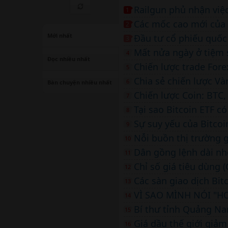
1
Các mốc cao mới của 
2
Mới nhất
Đầu tư cổ phiếu quốc 
3
Mất nửa ngày ở tiệm s
4
Đọc nhiều nhất
Chiến lược trade Fore
5
Chia sẻ chiến lược Và
6
Bàn chuyện nhiều nhất
Chiến lược Coin: BTC
7
Tại sao Bitcoin ETF c
8
9
10
Dân gồng lệnh dài nh
11
12
Các sàn giao dịch Bit
13
VÌ SAO MÌNH NÓI "HO
14
Bí thư tỉnh Quảng Na
15
Giá dầu thế giới giảm
16