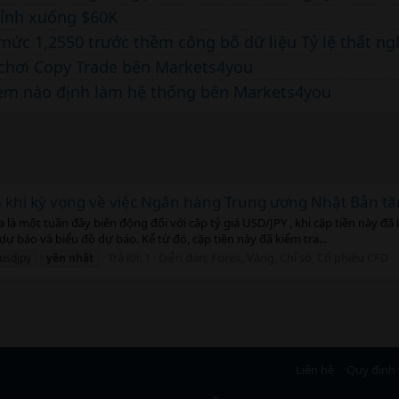
hỉnh xuống $60K
mức 1,2550 trước thềm công bố dữ liệu Tỷ lệ thất ng
h chơi Copy Trade bên Markets4you
 em nào định làm hệ thống bên Markets4you
m khi kỳ vọng về việc Ngân hàng Trung ương Nhật Bản tăn
ua là một tuần đầy biến động đối với cặp tỷ giá USD/JPY , khi cặp tiền này 
dự báo và biểu đồ dự báo. Kể từ đó, cặp tiền này đã kiểm tra...
Trả lời: 1
Diễn đàn:
Forex, Vàng, Chỉ số, Cổ phiếu CFD
usdjpy
yên
nhật
Liên hệ
Quy định 