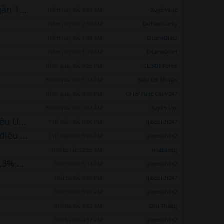
Railgun phủ nhận việc được Triều Tiên sử dụng vì nó đạt tổng khối lượng gần 1 tỷ USD
Hôm nay lúc 3:43 AM
Xuyên Lục
Hôm nay lúc 2:10 AM
DichaelCucky
Hôm nay lúc 1:48 AM
OLaneDiuct
Hôm nay lúc 1:19 AM
OLaneDiuct
Hôm qua, lúc 9:26 PM
CL SOI Forex
Hôm qua, lúc 6:34 PM
Siêu Lợi Nhuận
Hôm qua, lúc 4:30 PM
Chiến lược Coin 247
Hôm qua, lúc 3:42 AM
Xuyên Lục
Sự suy yếu của Bitcoin thúc đẩy dòng tiền tài sản kỹ thuật số trị giá 441 triệu USD
Thứ năm lúc 6:06 PM
giaodich247
Nỗi buồn thị trường gấu quay trở lại khi nhà phân tích dự đoán Bitcoin sẽ điều chỉnh 30% xuống còn 51 nghìn USD
Thứ năm lúc 6:03 PM
giaodich247
Thứ tư lúc 12:05 AM
nhatdang
Chỉ số giá tiêu dùng (CPI) cơ bản hàng tháng của Mỹ sẽ giảm xuống mức 0,3% – TD Securities
Thứ tư lúc 5:14 PM
giaodich247
Thứ tư lúc 5:09 PM
giaodich247
Thứ tư lúc 5:07 PM
giaodich247
Thứ ba lúc 3:42 AM
Chu Thắng
Thứ ba lúc 4:17 PM
giaodich247