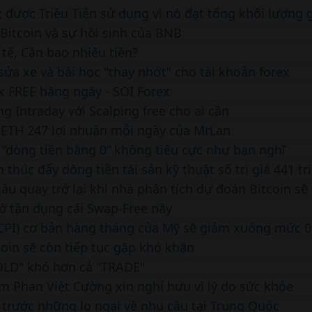
Bitcoin và sự hồi sinh của BNB
tế, Cần bao nhiêu tiền?
ửa xe và bài học "thay nhớt" cho tài khoản forex
x FREE hàng ngày - SOI Forex
ng Intraday với Scalping free cho ai cần
, ETH 247 lợi nhuận mỗi ngày của MrLan
ó “dòng tiền bằng 0” không tiêu cực như bạn nghĩ
ớ tận dụng cái Swap-Free này
coin sẽ còn tiếp tục gặp khó khăn
LD" khó hơn cả "TRADE"
m Phan Việt Cường xin nghỉ hưu vì lý do sức khỏe
 trước những lo ngại về nhu cầu tại Trung Quốc