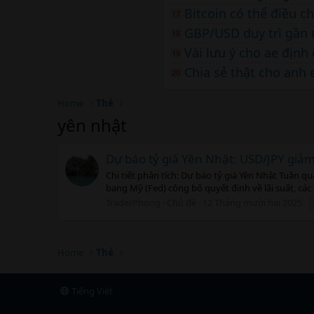
Bitcoin có thể điều c
17
GBP/USD duy trì gần 
18
Vài lưu ý cho ae địn
19
Chia sẻ thật cho anh
20
Home
Thẻ
yên nhật
Dự báo tỷ giá Yên Nhật: USD/JPY giả
Chi tiết phân tích: Dự báo tỷ giá Yên Nhật Tuần q
bang Mỹ (Fed) công bố quyết định về lãi suất, các 
TraderPhong
Chủ đề
12 Tháng mười hai 2025
Home
Thẻ
Tiếng Việt