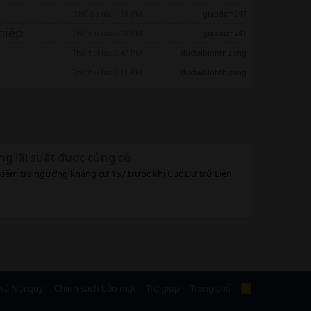
Thứ ba lúc 4:16 PM
giaodich247
hiệp
Thứ hai lúc 6:08 PM
giaodich247
Thứ hai lúc 3:47 PM
ductaibinhthuong
Thứ hai lúc 3:11 PM
ductaibinhthuong
g lãi suất được củng cố
đã kiểm tra ngưỡng kháng cự 157 trước khi Cục Dự trữ Liên
và Nội quy
Chính sách bảo mật
Trợ giúp
Trang chủ
R
S
S