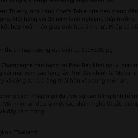
ent Thierry, nhà hàng Chef’s Table hứa hẹn mang đế
ợng. Nổi tiếng với 35 năm kinh nghiệm, Bếp trưởng T
 kết hợp hoàn hảo giữa tinh hoa ẩm thực Pháp cổ đi
ly Champagne hảo hạng tại Pink Bar, khơi gợi vị giác t
với mái vòm cao lộng lẫy. Nơi đây chính là Molteni,
ry và cộng sự của ông thổi hồn vào từng món ăn.
 phong cách Pháp hiện đại, với sự cân bằng tinh tế t
g. Mỗi món ăn đều là một tác phẩm nghệ thuật, man
 và đầy cảm hứng.
gkok, Thailand