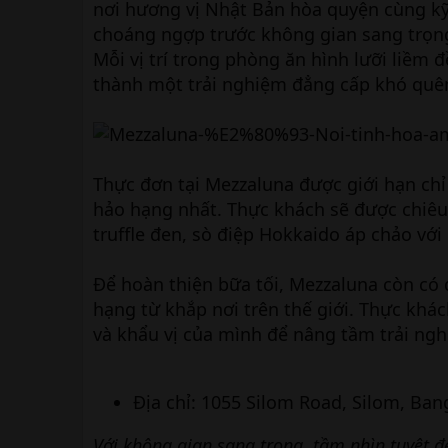
nơi hương vị Nhật Bản hòa quyện cùng kỹ
choáng ngợp trước không gian sang trọng
Mỗi vị trí trong phòng ăn hình lưỡi liềm
thành một trải nghiệm đẳng cấp khó quê
Thực đơn tại Mezzaluna được giới hạn ch
hảo hạng nhất. Thực khách sẽ được chiêu
truffle đen, sò điệp Hokkaido áp chảo v
Để hoàn thiện bữa tối, Mezzaluna còn có
hạng từ khắp nơi trên thế giới. Thực khác
và khẩu vị của mình để nâng tầm trải ng
Địa chỉ: 1055 Silom Road, Silom, Ban
Với không gian sang trọng, tầm nhìn tuyệt đ