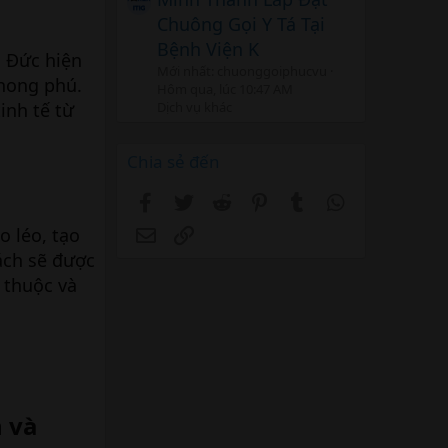
Chuông Gọi Y Tá Tại
Bệnh Viện K
u Đức hiện
Mới nhất: chuonggoiphucvu
phong phú.
Hôm qua, lúc 10:47 AM
Dịch vụ khác
inh tế từ
Chia sẻ đến
Facebook
Twitter
Reddit
Pinterest
Tumblr
WhatsApp
Email
Link
 léo, tạo
ách sẽ được
 thuộc và
n và