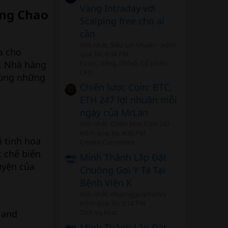
Vàng Intraday với
ông Chao
Scalping free cho ai
cần
Mới nhất: Siêu Lợi Nhuận
Hôm
a cho
qua, lúc 6:34 PM
Forex, Vàng, Chỉ số, Cổ phiếu
t. Nhà hàng
CFD
 cùng những
Chiến lược Coin: BTC,
ETH 247 lợi nhuận mỗi
ngày của MrLan
Mới nhất: Chiến lược Coin 247
Hôm qua, lúc 4:30 PM
 tinh hoa
Crypto Currencies
 chế biến
Minh Thành Lắp Đặt
uyện của
Chuông Gọi Y Tá Tại
Bệnh Viện K
Mới nhất: chuonggoiphucvu
Hôm qua, lúc 3:14 PM
land
Dịch vụ khác
Minh Thành Lắp Đặt