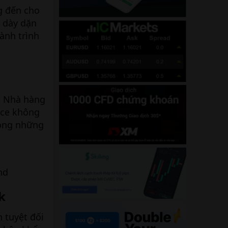
g đến cho
 dày dặn
ành trình
. Nhà hàng
nce không
rong những
nd
k
 tuyệt đối