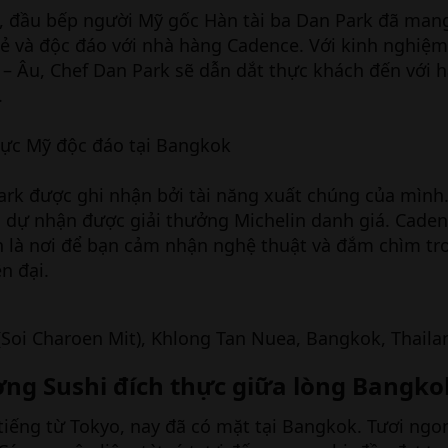
s, đầu bếp người Mỹ gốc Hàn tài ba Dan Park đã man
 và độc đáo với nhà hàng Cadence. Với kinh nghiệm
 – Âu, Chef Dan Park sẽ dẫn dắt thực khách đến với h
.
Park được ghi nhận bởi tài năng xuất chúng của mình
h dự nhận được giải thưởng Michelin danh giá. Cade
n là nơi để bạn cảm nhận nghệ thuật và đắm chìm t
n đại.
 (Soi Charoen Mit), Khlong Tan Nuea, Bangkok, Thaila
ường Sushi đích thực giữa lòng Bangko
tiếng từ Tokyo, nay đã có mặt tại Bangkok. Tươi ngon