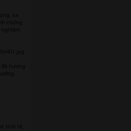
ọng, xa
inh chứng
i nghiệm
m đà hương
 nướng
c tinh tế,