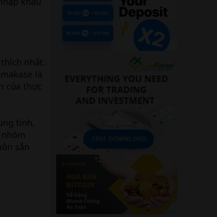
 nhập khẩu
thích nhất.
Omakase là
ch của thực
ng tính,
g nhóm
uôn sẵn