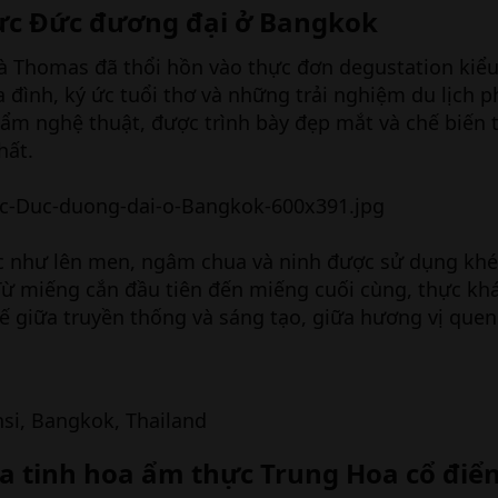
ực Đức đương đại ở Bangkok
 và Thomas đã thổi hồn vào thực đơn degustation kiể
a đình, ký ức tuổi thơ và những trải nghiệm du lịch 
ẩm nghệ thuật, được trình bày đẹp mắt và chế biến t
hất.
c như lên men, ngâm chua và ninh được sử dụng khéo
ừ miếng cắn đầu tiên đến miếng cuối cùng, thực kh
ế giữa truyền thống và sáng tạo, giữa hương vị quen
nsi, Bangkok, Thailand
oa tinh hoa ẩm thực Trung Hoa cổ điể