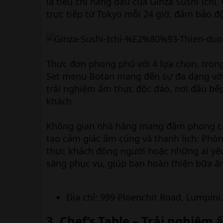
là tiêu chí hàng đầu của Ginza Sushi Ichi
trực tiếp từ Tokyo mỗi 24 giờ, đảm bảo đ
Thực đơn phong phú với 4 lựa chọn, tron
Set menu Botan mang đến sự đa dạng với
trải nghiệm ẩm thực độc đáo, nơi đầu bếp 
khách.
Không gian nhà hàng mang đậm phong cá
tạo cảm giác ấm cúng và thanh lịch. Phò
thực khách đông người hoặc những ai yêu
sàng phục vụ, giúp bạn hoàn thiện bữa ăn 
Địa chỉ: 999 Ploenchit Road, Lumpini
3. Chef’s Table – Trải nghiệm