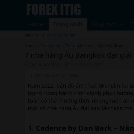
Home
Trang nhất
Có gì mới
T
Bài mới
Tìm trong diễn đàn
Home
Trang nhất
Thảo luận khác
Dịch vụ khác
7 nhà hàng Âu Bangkok đạt giải 
T
N
chuonggoiphucvu
13 Tháng sáu 2024
h
g
r
à
13 Tháng sáu 2024
Trả lời: 7
e
y
Năm 2022, bản đồ ẩm thực Michelin tại 
a
b
d
ắ
trọng trong hành trình chinh phục hương
s
t
toàn có thể thưởng thức những món ăn ng
t
đ
a
ầ
một số nhà hàng Âu đạt sao Michelin mà 
r
u
t
e
1. Cadence by Dan Bark – Nâ
r