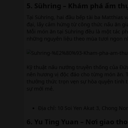
5. Sühring – Khám phá ẩm th
Tại Sühring, hai đầu bếp tài ba Matthias
đại, lấy cảm hứng từ công thức nấu ăn gi
Mỗi món ăn tại Sühring đều là một tác ph
những nguyên liệu theo mùa tươi ngon n
Kỹ thuật nấu nướng truyền thống của Đứ
nên hương vị độc đáo cho từng món ăn. T
thưởng thức trọn vẹn sự hòa quyện tinh t
sự mới mẻ.
Địa chỉ: 10 Soi Yen Akat 3, Chong No
6. Yu Ting Yuan – Nơi giao th