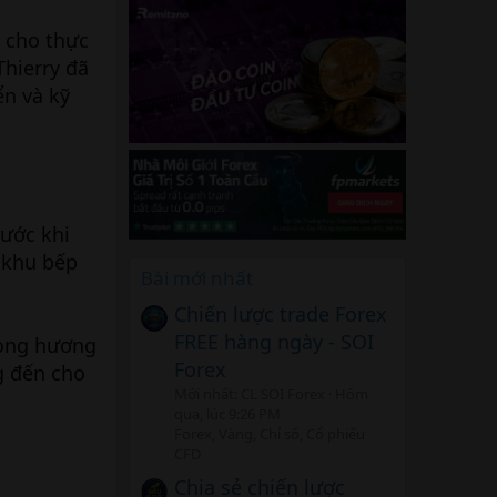
n cho thực
hierry đã
ển và kỹ
rước khi
 khu bếp
Bài mới nhất
Chiến lược trade Forex
FREE hàng ngày - SOI
rong hương
Forex
g đến cho
Mới nhất: CL SOI Forex
Hôm
qua, lúc 9:26 PM
Forex, Vàng, Chỉ số, Cổ phiếu
CFD
Chia sẻ chiến lược