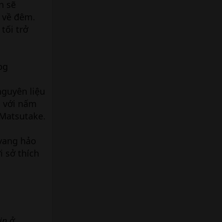
n sẽ
 về đêm.
tối trở
nguyên liệu
g với nấm
 Matsutake.
 vang hảo
i sở thích
in ở