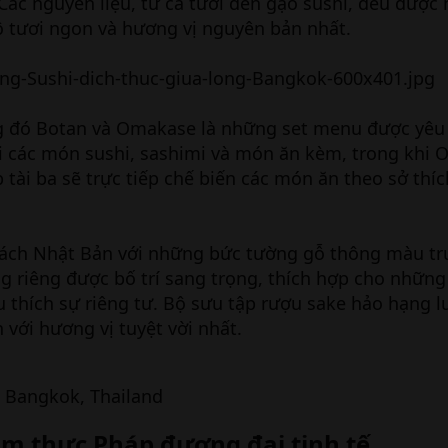
. Các nguyên liệu, từ cá tươi đến gạo sushi, đều được
ộ tươi ngon và hương vị nguyên bản nhất.
g đó Botan và Omakase là những set menu được yêu 
 các món sushi, sashimi và món ăn kèm, trong khi 
tài ba sẽ trực tiếp chế biến các món ăn theo sở thí
ch Nhật Bản với những bức tường gỗ thông màu tru
ng riêng được bố trí sang trọng, thích hợp cho nhữn
 thích sự riêng tư. Bộ sưu tập rượu sake hảo hạng l
với hương vị tuyệt vời nhất.
, Bangkok, Thailand
 ẩm thực Pháp đương đại tinh tế