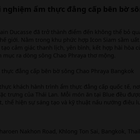
rải nghiệm ẩm thực đẳng cấp bên bờ s
Alain Ducasse đã trở thành điểm đến không thể bỏ qu
thế giới. Nằm trong khu phức hợp Icon Siam sầm uấ
tạo cảm giác thanh lịch, yên bình, kết hợp hài hòa
n mục ra dòng sông Chao Phraya thơ mộng.
hực khách hành trình ẩm thực đẳng cấp quốc tế, nơi
c trưng của Thái Lan. Mỗi món ăn tại Blue đều được
t, thể hiện sự sáng tạo và kỹ thuật nấu nướng điêu l
Charoen Nakhon Road, Khlong Ton Sai, Bangkok, Thai