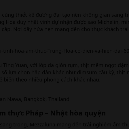
 cùng thiết kế đương đại tạo nên không gian sang tr
ung Hoa duy nhất vinh dự nhận được sao Michelin, m
g cấp. Nơi đây hứa hẹn mang đến cho thực khách trả
 Yu Ting Yuan, với lớp da giòn rụm, thịt mềm ngọt đậ
ô số lựa chọn hấp dẫn khác như dimsum cầu kỳ, thịt
ế biến theo nhiều phong cách khác nhau.
Yan Nawa, Bangkok, Thailand
 ẩm thực Pháp – Nhật hòa quyện
 sang trọng, Mezzaluna mang đến trải nghiệm ẩm thự