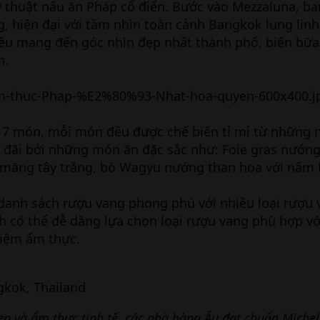
 thuật nấu ăn Pháp cổ điển. Bước vào Mezzaluna, bạ
, hiện đại với tầm nhìn toàn cảnh Bangkok lung linh
 đều mang đến góc nhìn đẹp nhất thành phố, biến bữa 
n.
ỉ 7 món, mỗi món đều được chế biến tỉ mỉ từ những 
 đãi bởi những món ăn đặc sắc như: Foie gras nướn
ới măng tây trắng, bò Wagyu nướng than hoa với nấm
 danh sách rượu vang phong phú với nhiều loại rượu
h có thể dễ dàng lựa chọn loại rượu vang phù hợp vớ
hiệm ẩm thực.
gkok, Thailand
ẹp và ẩm thực tinh tế, các nhà hàng Âu đạt chuẩn Michel