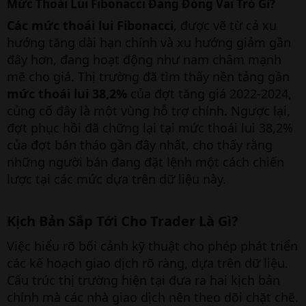
Mức Thoái Lui Fibonacci Đang Đóng Vai Trò Gì?
Các mức thoái lui Fibonacci
, được vẽ từ cả xu
hướng tăng dài hạn chính và xu hướng giảm gần
đây hơn, đang hoạt động như nam châm mạnh
mẽ cho giá. Thị trường đã tìm thấy nền tảng gần
mức thoái lui 38,2%
của đợt tăng giá 2022-2024,
củng cố đây là một vùng hỗ trợ chính. Ngược lại,
đợt phục hồi đã chững lại tại mức thoái lui 38,2%
của đợt bán tháo gần đây nhất, cho thấy rằng
những người bán đang đặt lệnh một cách chiến
lược tại các mức dựa trên dữ liệu này.
Kịch Bản Sắp Tới Cho Trader Là Gì?
Việc hiểu rõ bối cảnh kỹ thuật cho phép phát triển
các kế hoạch giao dịch rõ ràng, dựa trên dữ liệu.
Cấu trúc thị trường hiện tại đưa ra hai kịch bản
chính mà các nhà giao dịch nên theo dõi chặt chẽ.