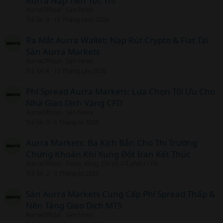
Aurra Nạp Tiền Tức Thì
AurraOfficial
Sàn Forex
Trả lời
0
11 Tháng năm 2026
Ra Mắt Aurra Wallet: Nạp Rút Crypto & Fiat Tại
Sàn Aurra Markets
AurraOfficial
Sàn Forex
Trả lời
4
12 Tháng sáu 2026
Phí Spread Aurra Markets: Lựa Chọn Tối Ưu Cho
Nhà Giao Dịch Vàng CFD
AurraOfficial
Sàn Forex
Trả lời
0
6 Tháng tư 2026
Aurra Markets: Ba Kịch Bản Cho Thị Trường
Chứng Khoán Khi Xung Đột Iran Kết Thúc
AurraOfficial
Forex, Vàng, Chỉ số, Cổ phiếu CFD
Trả lời
2
3 Tháng tư 2026
Sàn Aurra Markets Cung Cấp Phí Spread Thấp &
Nền Tảng Giao Dịch MT5
AurraOfficial
Sàn Forex