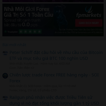
Bài mới nhất
Peter Schiff đặt câu hỏi về nhu cầu của Bitcoin
ETF và mục tiêu giá BTC 100 nghìn USD
Mới nhất: Xuyên Lục
Hôm nay lúc 4:03 AM
Coin -Tiền điện tử
Chiến lược trade Forex FREE hàng ngày - SOI
Forex
Mới nhất: CL SOI Forex
Hôm qua, lúc 11:10 AM
Forex, Vàng, Chỉ số, Cổ phiếu CFD
Railgun phủ nhận việc được Triều Tiên sử
dụng vì nó đạt tổng khối lượng gần 1 tỷ USD