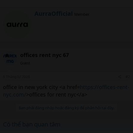
W
AurraOfficial
Member
r
i
t
t
e
n
b
offices rent nyc 67
y
Guest
6 Tháng tư 2026
#2
office in new york city <a href=
https://offices-rent-
nyc.com/
>offices for rent nyc</a>
Bạn phải đăng nhập hoặc đăng ký để phản hồi tại đây.
Có thể bạn quan tâm