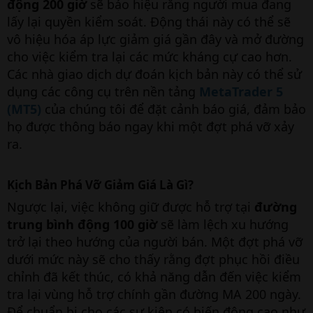
động 200 giờ
sẽ báo hiệu rằng người mua đang
lấy lại quyền kiểm soát. Động thái này có thể sẽ
vô hiệu hóa áp lực giảm giá gần đây và mở đường
cho việc kiểm tra lại các mức kháng cự cao hơn.
Các nhà giao dịch dự đoán kịch bản này có thể sử
dụng các công cụ trên nền tảng
MetaTrader 5
(MT5)
của chúng tôi để đặt cảnh báo giá, đảm bảo
họ được thông báo ngay khi một đợt phá vỡ xảy
ra.
Kịch Bản Phá Vỡ Giảm Giá Là Gì?
Ngược lại, việc không giữ được hỗ trợ tại
đường
trung bình động 100 giờ
sẽ làm lệch xu hướng
trở lại theo hướng của người bán. Một đợt phá vỡ
dưới mức này sẽ cho thấy rằng đợt phục hồi điều
chỉnh đã kết thúc, có khả năng dẫn đến việc kiểm
tra lại vùng hỗ trợ chính gần đường MA 200 ngày.
Để chuẩn bị cho các sự kiện có biến động cao như