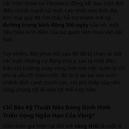
các mức thoái lui Fibonacci đáng kể. Sau một đợt
điều chỉnh mạnh từ mức cao nhất mọi thời đại,
kim loại quý đã tìm thấy hỗ trợ mạnh mẽ tại
đường trung bình động 200 ngày
của nó, một
dấu hiệu kinh điển của sự quan tâm mua vào dài
hạn.
Tuy nhiên, đợt phục hồi sau đó đã bị chặn lại bởi
các mức kháng cự đáng chú ý, tạo ra một điều
kiện thị trường xoay vòng hơn nơi việc quản lý chi
phí là yếu tố then chốt, đó là lý do tại sao mức
chênh lệch cạnh tranh cao, chi phí thấp của nền
tảng chúng tôi là một lợi thế trực tiếp.
Chỉ Báo Kỹ Thuật Nào Đang Định Hình
Triển Vọng Ngắn Hạn Của Vàng?
Diễn biến giá hiện tại đối với
vàng thỏi
là một ví