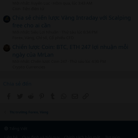
Mới nhất: Xuyên Lục
Hôm qua, lúc 3:43 AM
Coin -Tiền điện tử
Chia sẻ chiến lược Vàng Intraday với Scalping
free cho ai cần
Mới nhất: Siêu Lợi Nhuận
Thứ sáu lúc 6:34 PM
Forex, Vàng, Chỉ số, Cổ phiếu CFD
Chiến lược Coin: BTC, ETH 247 lợi nhuận mỗi
ngày của MrLan
Mới nhất: Chiến lược Coin 247
Thứ sáu lúc 4:30 PM
Crypto Currencies
Chia sẻ đến
Facebook
Twitter
Reddit
Pinterest
Tumblr
WhatsApp
Email
Link
Thị trường Forex, Vàng
Tiếng Việt
Liên hệ
Quy định và Nội quy
Chính sách bảo mật
Trợ giúp