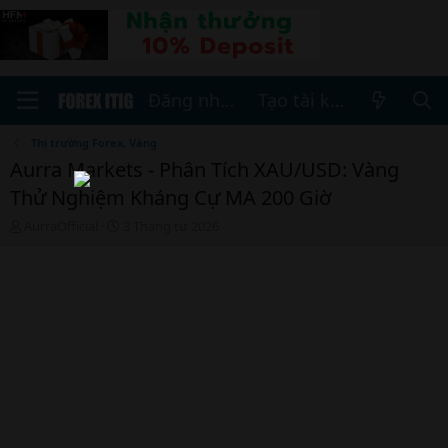
Đăng nhập
Tạo tài khoản
Thị trường Forex, Vàng
Aurra Markets - Phân Tích XAU/USD: Vàng
Thử Nghiệm Kháng Cự MA 200 Giờ
T
N
AurraOfficial
3 Tháng tư 2026
h
g
r
à
e
y
a
b
d
ắ
s
t
t
đ
a
ầ
r
u
t
e
r