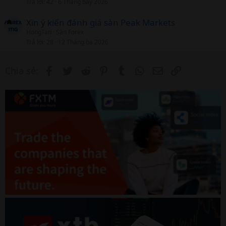
Trả lời
42
6 Tháng bảy 2026
Xin ý kiến đánh giá sàn Peak Markets
HongTan
Sàn Forex
Trả lời
28
12 Tháng ba 2026
Facebook
Twitter
Reddit
Pinterest
Tumblr
WhatsApp
Email
Link
Chia sẻ: