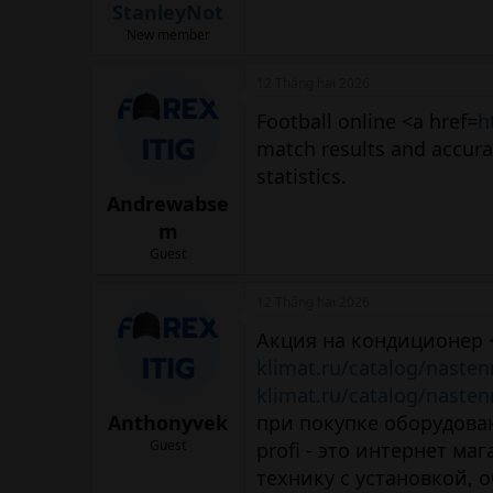
StanleyNot
New member
12 Tháng hai 2026
Football online <a href=
h
match results and accura
statistics.
Andrewabse
m
Guest
12 Tháng hai 2026
Акция на кондиционер <
klimat.ru/catalog/nasten
klimat.ru/catalog/nasten
Anthonyvek
при покупке оборудова
Guest
profi - это интернет м
технику с установкой,