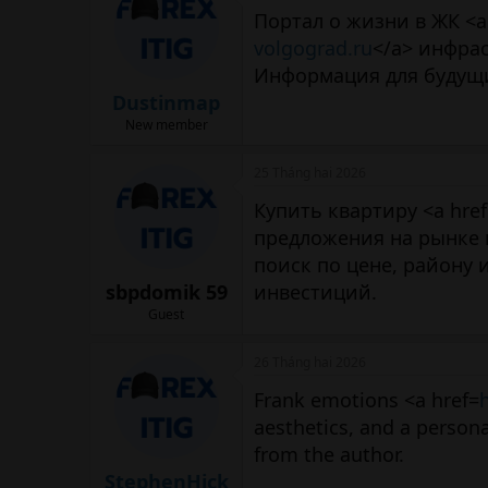
Портал о жизни в ЖК <a
volgograd.ru
</a> инфрас
Информация для будущ
Dustinmap
New member
25 Tháng hai 2026
Купить квартиру <a href
предложения на рынке 
поиск по цене, району
sbpdomik 59
инвестиций.
Guest
26 Tháng hai 2026
Frank emotions <a href=
aesthetics, and a person
from the author.
StephenHick