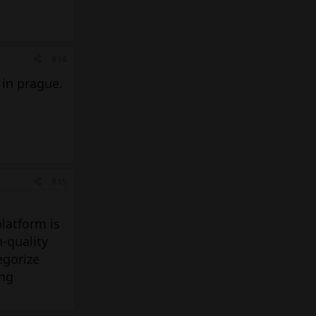
#14
 in prague.
#15
platform is
-quality
egorize
ing