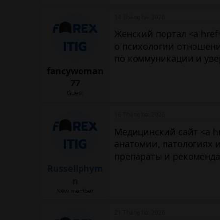
14 Tháng hai 2026
Женский портал <a href
о психологии отношени
по коммуникации и увер
fancywoman
77
Guest
16 Tháng hai 2026
Медицинский сайт <a hr
анатомии, патологиях 
препараты и рекоменда
Russellphym
n
New member
21 Tháng hai 2026