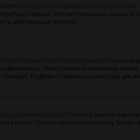
 href=
https://pioneer-volgograd.ru/
>
https://pioneer-
труктура, паркинг, детские площадки, охрана и с
их и действующих жителей.
=
https://sbpdomik.ru/
>
https://sbpdomik.ru
</a> акт
недвижимости. Новостройки и вторичное жильё,
 и площади. Подберите идеальную квартиру для ж
https://t.me/RaeLilBlackOfff
>Rae Lil Blac</a> captivat
alized format. Content without unnecessary filters—d