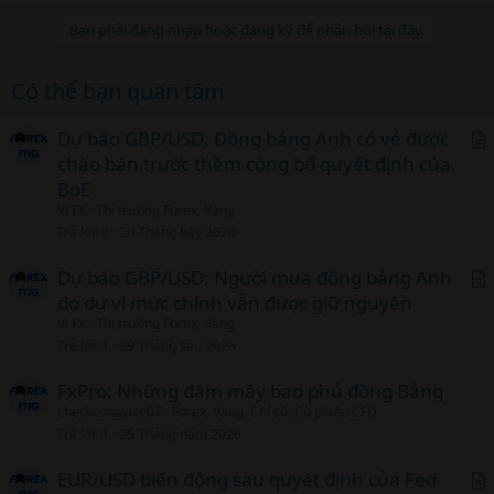
Bạn phải đăng nhập hoặc đăng ký để phản hồi tại đây.
Có thể bạn quan tâm
Dự báo GBP/USD: Đồng bảng Anh có vẻ được
chào bán trước thềm công bố quyết định của
r
BoE
t
Vi FX
Thị trường Forex, Vàng
i
Trả lời
0
20 Tháng bảy 2026
c
l
Dự báo GBP/USD: Người mua đồng bảng Anh
do dự vì mức chính vẫn được giữ nguyên
r
Vi FX
Thị trường Forex, Vàng
t
Trả lời
1
29 Tháng sáu 2026
i
c
FxPro: Những đám mây bao phủ đồng Bảng
l
checkcongviec07
Forex, Vàng, Chỉ số, Cổ phiếu CFD
Trả lời
1
25 Tháng năm 2026
EUR/USD biến động sau quyết định của Fed