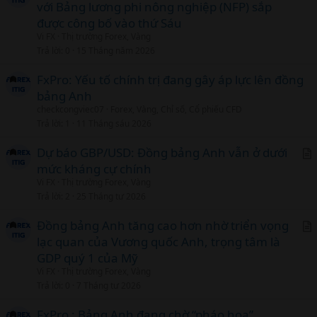
với Bảng lương phi nông nghiệp (NFP) sắp
r
được công bố vào thứ Sáu
t
Vi FX
Thị trường Forex, Vàng
i
Trả lời
0
15 Tháng năm 2026
c
l
FxPro: Yếu tố chính trị đang gây áp lực lên đồng
bảng Anh
checkcongviec07
Forex, Vàng, Chỉ số, Cổ phiếu CFD
Trả lời
1
11 Tháng sáu 2026
Dự báo GBP/USD: Đồng bảng Anh vẫn ở dưới
mức kháng cự chính
r
Vi FX
Thị trường Forex, Vàng
t
Trả lời
2
25 Tháng tư 2026
i
c
Đồng bảng Anh tăng cao hơn nhờ triển vọng
l
lạc quan của Vương quốc Anh, trọng tâm là
r
GDP quý 1 của Mỹ
t
Vi FX
Thị trường Forex, Vàng
i
Trả lời
0
7 Tháng tư 2026
c
l
FxPro : Bảng Anh đang chờ “pháo hoa”