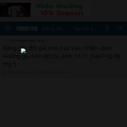
Đăng nhập
Tạo tài khoản
Thị trường Forex, Vàng
Bảng cân đối giá nhà ở từ Viện Thẩm định
Hoàng gia Anh (RICS). Anh, 01:01 (GMT+2) 09
thg 5
T
N
Toàn LiteForex
26 Tháng ba 2026
h
g
r
à
e
y
a
b
d
ắ
s
t
t
đ
a
ầ
r
u
t