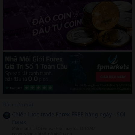
Bài mới nhất
Chiến lược trade Forex FREE hàng ngày - SOI
Forex
Mới nhất: CL SOI Forex
Hôm nay lúc 11:10 AM
Forex, Vàng, Chỉ số, Cổ phiếu CFD