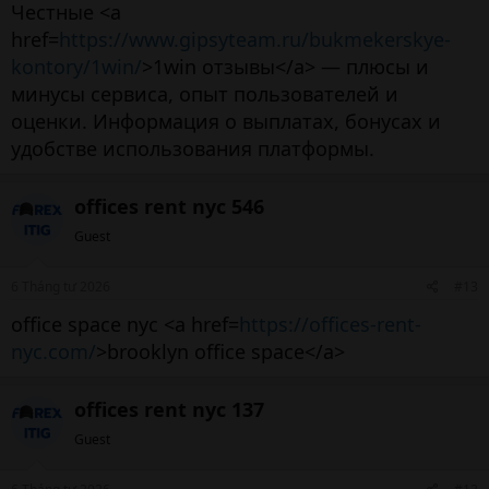
Честные <a
href=
https://www.gipsyteam.ru/bukmekerskye-
kontory/1win/
>1win отзывы</a> — плюсы и
минусы сервиса, опыт пользователей и
оценки. Информация о выплатах, бонусах и
удобстве использования платформы.
offices rent nyc 546
Guest
6 Tháng tư 2026
#13
office space nyc <a href=
https://offices-rent-
nyc.com/
>brooklyn office space</a>
offices rent nyc 137
Guest