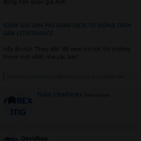
đồng tiền quốc gia Anh.
GIẢM GIÁ 20% PHÍ GIAO DỊCH TỰ ĐỘNG TRÊN
SÀN LITEFINANCE
Hãy ấn nút “Theo dõi” để xem tin tức thị trường
Forex mới nhất nha các bác!
LiteForex (LiteFinance) lừa đảo không ? chia sẻ cho Trader Viet
W
Toàn LiteForex
New member
r
i
t
t
e
n
b
Davidbag
y