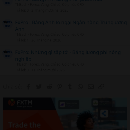
ThBach
Forex, Vàng, Chỉ số, Cổ phiếu CFD
Trả lời
0
2 Tháng mười hai 2025
FxPro : Bảng Anh lo ngại Ngân hàng Trung ương
Anh
ThBach
Forex, Vàng, Chỉ số, Cổ phiếu CFD
Trả lời
1
26 Tháng hai 2026
FxPro: Những gì sắp tới - Bảng lương phi nông
nghiệp
ThBach
Forex, Vàng, Chỉ số, Cổ phiếu CFD
Trả lời
0
11 Tháng mười 2025
Facebook
Twitter
Reddit
Pinterest
Tumblr
WhatsApp
Email
Link
Chia sẻ: