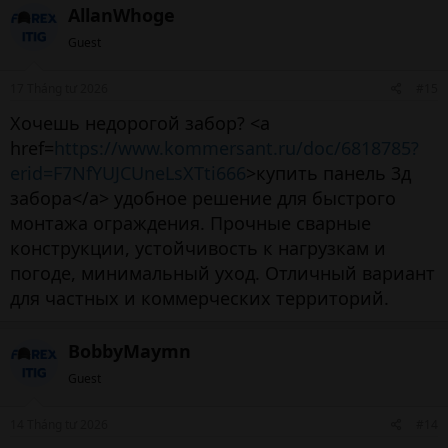
AllanWhoge
Guest
17 Tháng tư 2026
#15
Хочешь недорогой забор? <a
href=
https://www.kommersant.ru/doc/6818785?
erid=F7NfYUJCUneLsXTti666
>купить панель 3д
забора</a> удобное решение для быстрого
монтажа ограждения. Прочные сварные
конструкции, устойчивость к нагрузкам и
погоде, минимальный уход. Отличный вариант
для частных и коммерческих территорий.
BobbyMaymn
Guest
14 Tháng tư 2026
#14