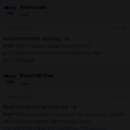
Arlencoals
Guest
27 Tháng ba 2026
#6
Recommended reading: <a
href=
http://www.taiwantea.org.tw/?
p=37248
>
http://www.taiwantea.org.tw/?
p=37248
</a>
RobertBrOwl
Guest
27 Tháng ba 2026
#5
Read more on the website: <a
href=
https://karubd.com/top-10-casinos-c...sobre-
de-cualquier-parte-del-mundo-este-
2025/
>
https://karubd.com/top-10-casinos-