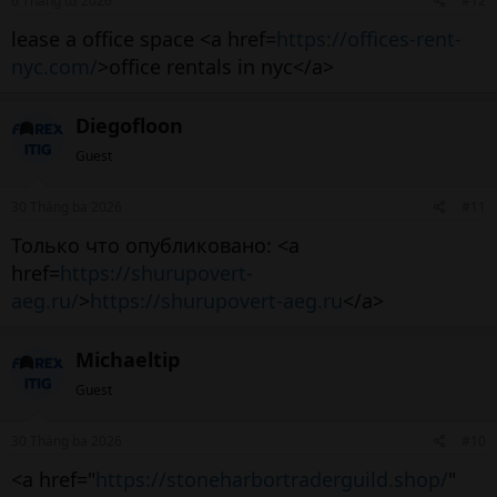
6 Tháng tư 2026
#12
lease a office space <a href=
https://offices-rent-
nyc.com/
>office rentals in nyc</a>
Diegofloon
Guest
30 Tháng ba 2026
#11
Только что опубликовано: <a
href=
https://shurupovert-
aeg.ru/
>
https://shurupovert-aeg.ru
</a>
Michaeltip
Guest
30 Tháng ba 2026
#10
<a href="
https://stoneharbortraderguild.shop/
"