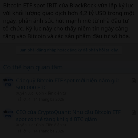
Bitcoin ETF spot IBIT của BlackRock vừa lập kỷ lục
với khối lượng giao dịch hơn 4,2 tỷ USD trong một
ngày, phản ánh sức hút mạnh mẽ từ nhà đầu tư
tổ chức. Kỷ lục này cho thấy niềm tin ngày càng
tăng vào Bitcoin và các sản phẩm đầu tư số hóa.
Bạn phải đăng nhập hoặc đăng ký để phản hồi tại đây.
Có thể bạn quan tâm
Các quỹ Bitcoin ETF spot mới hiện nắm giữ
500.000 BTC
r
Xuyên Lục
Coin -Tiền điện tử
t
Trả lời
4
14 Tháng ba 2026
i
c
CEO của CryptoQuant: Nhu cầu Bitcoin ETF
l
spot có thể tăng khi giá BTC giảm
r
Xuyên Lục
Coin -Tiền điện tử
t
Trả lời
8
14 Tháng ba 2026
i