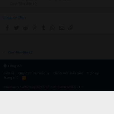
Coin -Tiền điện tử
Chia sẻ đến
Facebook
Twitter
Reddit
Pinterest
Tumblr
WhatsApp
Email
Link
Coin -Tiền điện tử
Tiếng Việt
Liên hệ
Quy định và Nội quy
Chính sách bảo mật
Trợ giúp
Trang chủ
R
S
S
®
Community platform by XenForo
© 2010-2022 XenForo Ltd.
}, 0); });