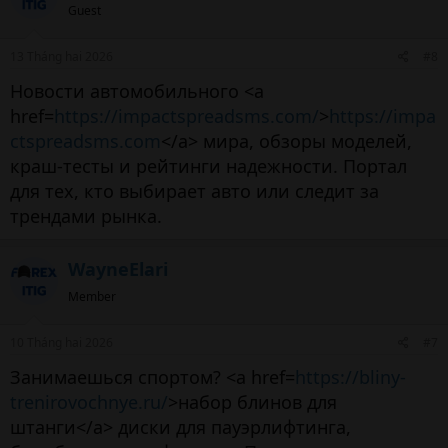
Guest
13 Tháng hai 2026
#8
Новости автомобильного <a
href=
https://impactspreadsms.com/
>
https://impa
ctspreadsms.com
</a> мира, обзоры моделей,
краш-тесты и рейтинги надежности. Портал
для тех, кто выбирает авто или следит за
трендами рынка.
WayneElari
Member
10 Tháng hai 2026
#7
Занимаешься спортом? <a href=
https://bliny-
trenirovochnye.ru/
>набор блинов для
штанги</a> диски для пауэрлифтинга,