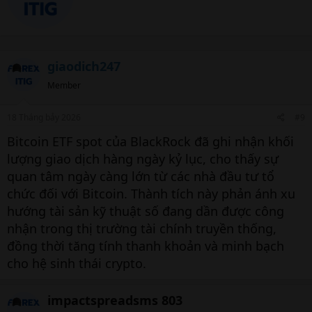
t
t
e
n
b
giaodich247
y
Member
18 Tháng bảy 2026
#9
Bitcoin ETF spot của BlackRock đã ghi nhận khối
lượng giao dịch hàng ngày kỷ lục, cho thấy sự
quan tâm ngày càng lớn từ các nhà đầu tư tổ
chức đối với Bitcoin. Thành tích này phản ánh xu
hướng tài sản kỹ thuật số đang dần được công
nhận trong thị trường tài chính truyền thống,
đồng thời tăng tính thanh khoản và minh bạch
cho hệ sinh thái crypto.
impactspreadsms 803