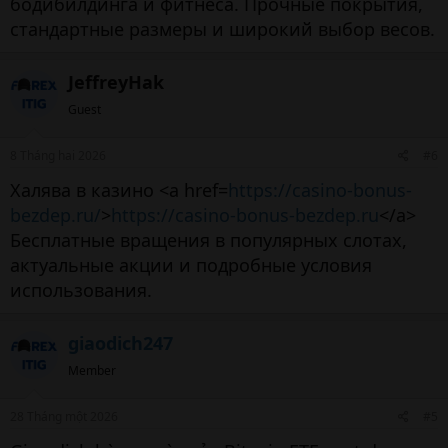
бодибилдинга и фитнеса. Прочные покрытия,
стандартные размеры и широкий выбор весов.
JeffreyHak
Guest
8 Tháng hai 2026
#6
Халява в казино <a href=
https://casino-bonus-
bezdep.ru/
>
https://casino-bonus-bezdep.ru
</a>
Бесплатные вращения в популярных слотах,
актуальные акции и подробные условия
использования.
giaodich247
Member
28 Tháng một 2026
#5