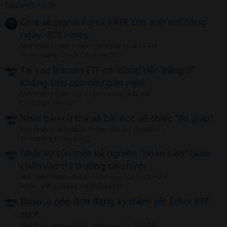
Bài mới nhất
Chia sẻ signal Forex FREE cho anh em hàng
ngày- SOI Forex
Mới nhất: CL SOI Forex
Hôm nay lúc 4:15 AM
Forex, Vàng, Chỉ số, Cổ phiếu CFD
Tại sao Bitcoin ETF có “dòng tiền bằng 0”
không tiêu cực như bạn nghĩ
Mới nhất: Xuyên Lục
Hôm nay lúc 3:42 AM
Coin -Tiền điện tử
Nhìn bàn cờ thế và bài học về chiếc "áo giáp"
Mới nhất: thanhdat36
Hôm qua, lúc 11:34 PM
Thị trường Forex, Vàng
Nhật ký của một kẻ nghiện "hoàn tiền" bước
chân vào thị trường tài chính
Mới nhất: nhattinhanh
Hôm qua, lúc 11:23 PM
Forex, Vàng, Chỉ số, Cổ phiếu CFD
Bitwise nộp đơn đăng ký niêm yết Ether ETF
spot
Mới nhất: giaodich247
Hôm qua, lúc 6:07 PM