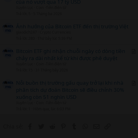
l
của nó vượt qua 17 tỷ USD
r
Xuyên Lục
Coin -Tiền điện tử
t
Trả lời
5
5 Tháng ba 2026
i
c
Ảnh hưởng của Bitcoin ETF đến thị trường Việt
l
giaodich247
Crypto Currencies
Trả lời
280
Thứ bảy lúc 5:36 PM
Bitcoin ETF ghi nhận chuỗi ngày có dòng tiền
chảy ra dài nhất kể từ khi được phê duyệt
r
Xuyên Lục
Coin -Tiền điện tử
t
Trả lời
15
31 Tháng bảy 2026
i
c
Nỗi buồn thị trường gấu quay trở lại khi nhà
l
phân tích dự đoán Bitcoin sẽ điều chỉnh 30%
r
xuống còn 51 nghìn USD
t
Xuyên Lục
Coin -Tiền điện tử
i
Trả lời
1
Hôm qua, lúc 6:03 PM
c
l
Facebook
Twitter
Reddit
Pinterest
Tumblr
WhatsApp
Email
Link
Chia sẻ: