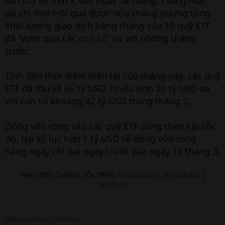
đã chia sẻ
trên X vào ngày 14 tháng 3 rằng mặc
dù chỉ mới trôi qua được nửa tháng nhưng tổng
khối lượng giao dịch hàng tháng của 10 quỹ ETF
đã “vượt qua các con số” so với những tháng
trước.
Tính đến thời điểm hiện tại của tháng này, các quỹ
ETF đã thu về 65 tỷ USD, nhiều hơn 20 tỷ USD so
với con số khoảng 42 tỷ USD trong tháng 2.
Dòng vốn ròng vào các quỹ ETF cũng theo kịp tốc
độ, lập kỷ lục hơn 1 tỷ USD về dòng vốn ròng
hàng ngày chỉ hai ngày trước vào ngày 12 tháng 3.
THEO DÕI CHÚNG TÔI TRÊN
FACEBOOK
|
TELEGRAM
|
TWITTER
Miễn trừ trách nhiệm: