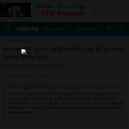
Đăng nhập
Tạo tài khoản
Coin -Tiền điện tử
Bitcoin ETF spot của BlackRock lập kỷ lục khối
lượng hàng ngày
T
N
Xuyên Lục
5 Tháng bảy 2025
h
g
r
à
5 Tháng bảy 2025
Trả lời: 8
e
y
a
b
Kinh nghiệm đầu tư vào Crypto cho người mới
d
ắ
Tôi viết bài này để chia sẻ cho những người mới đầu tư cryptocurrency
s
t
(tiền ảo), gồm cả những người đã và đang sở hữu các đồng coin. Có
t
đ
những nguyên tắc mà tôi đã đúc rút được, là đặc thù riêng của Crypto, có
a
ầ
những thứ là nguyên tắc từ đầu tư nói chung cho cổ phiếu, ngoại hối. Vì
r
u
không có nhiều...
t
forum.forexitig.com
e
r