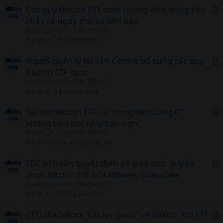
c
Các quỹ Bitcoin ETF spot chứng kiến dòng tiền
l
chảy ra ngày thứ ba liên tiếp
r
Xuyên Lục
Coin -Tiền điện tử
t
Trả lời
2
3 Tháng tư 2026
i
c
Người quản lý tài sản Cetera bổ sung các quỹ
l
Bitcoin ETF spot
r
Xuyên Lục
Coin -Tiền điện tử
t
Trả lời
3
6 Tháng tư 2026
i
c
Tại sao Bitcoin ETF có “dòng tiền bằng 0”
l
không tiêu cực như bạn nghĩ
r
Xuyên Lục
Coin -Tiền điện tử
t
Trả lời
0
Hôm nay lúc 3:42 AM
i
c
SEC trì hoãn quyết định về giao dịch quyền
l
chọn Bitcoin ETF của Bitwise, Grayscale
r
Xuyên Lục
Coin -Tiền điện tử
t
Trả lời
1
3 Tháng sáu 2026
i
c
CEO BlackRock “rất lạc quan” về Bitcoin khi ETF