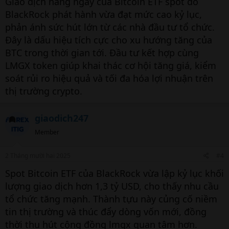
Giao dịch hàng ngày của Bitcoin ETF spot do
BlackRock phát hành vừa đạt mức cao kỷ lục,
phản ánh sức hút lớn từ các nhà đầu tư tổ chức.
Đây là dấu hiệu tích cực cho xu hướng tăng của
BTC trong thời gian tới. Đầu tư kết hợp cùng
LMGX token giúp khai thác cơ hội tăng giá, kiểm
soát rủi ro hiệu quả và tối đa hóa lợi nhuận trên
thị trường crypto.
giaodich247
Member
2 Tháng mười hai 2025
#4
Spot Bitcoin ETF của BlackRock vừa lập kỷ lục khối
lượng giao dịch hơn 1,3 tỷ USD, cho thấy nhu cầu
tổ chức tăng mạnh. Thành tựu này củng cố niềm
tin thị trường và thúc đẩy dòng vốn mới, đồng
thời thu hút cộng đồng lmgx quan tâm hơn.