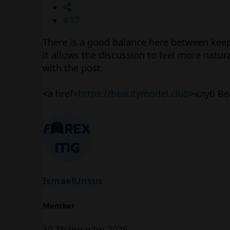
#17
There is a good balance here between keep
it allows the discussion to feel more natu
with the post.
<a href=
https://beautymodel.club
>клуб Be
IsmaelUnsus
Member
19 Tháng năm 2026