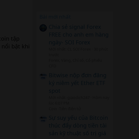
Bài mới nhất
Chia sẻ signal Forex
FREE cho anh em hàng
coin tập
ngày- SOI Forex
nổi bật khi
Mới nhất: CL SOI Forex
30 phút
trước
Forex, Vàng, Chỉ số, Cổ phiếu
CFD
Bitwise nộp đơn đăng
ký niêm yết Ether ETF
spot
Mới nhất: giaodich247
Hôm nay
lúc 6:07 PM
Coin -Tiền điện tử
Sự suy yếu của Bitcoin
thúc đẩy dòng tiền tài
sản kỹ thuật số trị giá