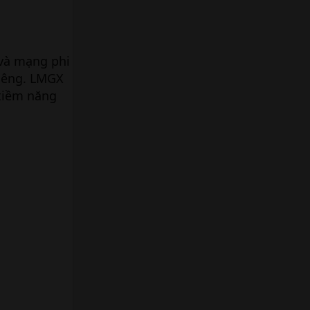
ị và mạng phi
riêng. LMGX
 tiềm năng