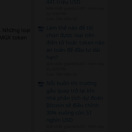
441 triệu USD
Mới nhất: giaodich247
Hôm nay
lúc 6:06 PM
Coin -Tiền điện tử
Làm thế nào để tôi
g. Những loại
chọn được loại tiền
 LMGX token
điện tử hoặc token nào
an toàn để đầu tư dài
hạn?
Mới nhất: giaodich247
Hôm nay
lúc 6:05 PM
Coin -Tiền điện tử
Nỗi buồn thị trường
gấu quay trở lại khi
nhà phân tích dự đoán
Bitcoin sẽ điều chỉnh
30% xuống còn 51
nghìn USD
Mới nhất: giaodich247
Hôm nay
lúc 6:03 PM