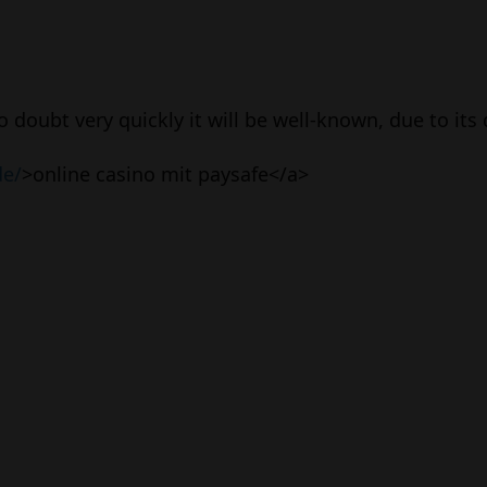
 doubt very quickly it will be well-known, due to its 
de/
>online casino mit paysafe</a>