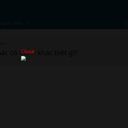
hành viên
ies
khác có điểm khác biệt gì?
Close