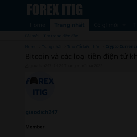
Home
Trang nhất
Có gì mới
T
Bài mới
Tìm trong diễn đàn
Home
Trang nhất
Trao đổi kiến thức
Crypto Currenc
Bitcoin và các loại tiền điện tử 
T
N
giaodich247
24 Tháng mười hai 2025
h
g
r
à
e
y
a
b
d
ắ
s
t
t
đ
a
ầ
giaodich247
r
u
t
e
Member
r