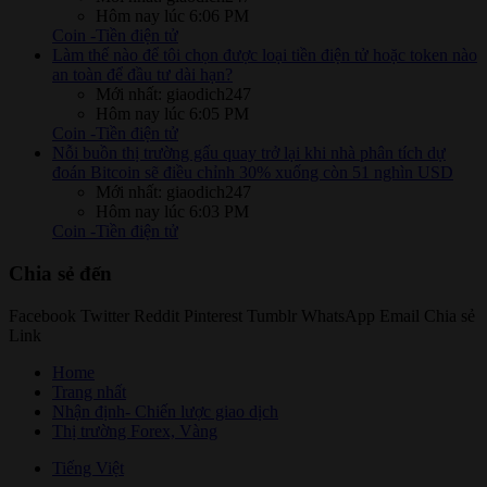
Hôm nay lúc 6:06 PM
Coin -Tiền điện tử
Làm thế nào để tôi chọn được loại tiền điện tử hoặc token nào
an toàn để đầu tư dài hạn?
Mới nhất: giaodich247
Hôm nay lúc 6:05 PM
Coin -Tiền điện tử
Nỗi buồn thị trường gấu quay trở lại khi nhà phân tích dự
đoán Bitcoin sẽ điều chỉnh 30% xuống còn 51 nghìn USD
Mới nhất: giaodich247
Hôm nay lúc 6:03 PM
Coin -Tiền điện tử
Chia sẻ đến
Facebook
Twitter
Reddit
Pinterest
Tumblr
WhatsApp
Email
Chia sẻ
Link
Home
Trang nhất
Nhận định- Chiến lược giao dịch
Thị trường Forex, Vàng
Tiếng Việt