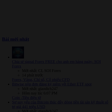
Bài mới nhất
Chia sẻ signal Forex FREE cho anh em hàng ngày- SOI
Forex
Mới nhất: CL SOI Forex
14 phút trước
Forex, Vàng, Chỉ số, Cổ phiếu CFD
Bitwise nộp đơn đăng ký niêm yết Ether ETF spot
Mới nhất: giaodich247
Hôm nay lúc 6:07 PM
Coin -Tiền điện tử
Sự suy yếu của Bitcoin thúc đẩy dòng tiền tài sản kỹ thuật số
trị giá 441 triệu USD
Mới nhất: giaodich247