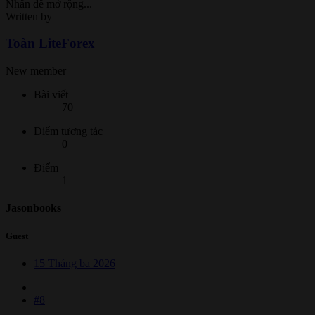
Nhấn để mở rộng...
Written by
Toàn LiteForex
New member
Bài viết
70
Điểm tương tác
0
Điểm
1
Jasonbooks
Guest
15 Tháng ba 2026
#8