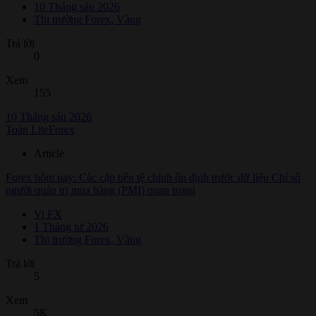
10 Tháng sáu 2026
Thị trường Forex, Vàng
Trả lời
0
Xem
155
10 Tháng sáu 2026
Toàn LiteForex
Article
Forex hôm nay: Các cặp tiền tệ chính ổn định trước dữ liệu Chỉ số
người quản trị mua hàng (PMI) quan trọng
Vi FX
1 Tháng tư 2026
Thị trường Forex, Vàng
Trả lời
5
Xem
5K