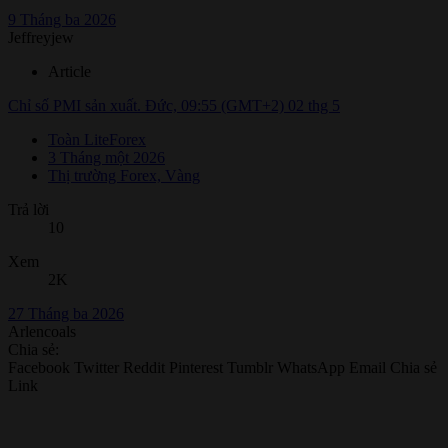
9 Tháng ba 2026
Jeffreyjew
Article
Chỉ số PMI sản xuất. Đức, 09:55 (GMT+2) 02 thg 5
Toàn LiteForex
3 Tháng một 2026
Thị trường Forex, Vàng
Trả lời
10
Xem
2K
27 Tháng ba 2026
Arlencoals
Chia sẻ:
Facebook
Twitter
Reddit
Pinterest
Tumblr
WhatsApp
Email
Chia sẻ
Link