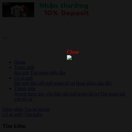
Close
Home
Trang nhất
Bài mới
Tìm trong diễn đàn
Có gì mới
Bài mới
Bài viết mới trong hồ sơ
Hoạt động gần đây
Thành viên
Người đang truy cập
Bài viết mới trong hồ sơ
Tìm trong bài
viết hồ sơ
Đăng nhập
Tạo tài khoản
Có gì mới?
Tìm kiếm
Tìm kiếm