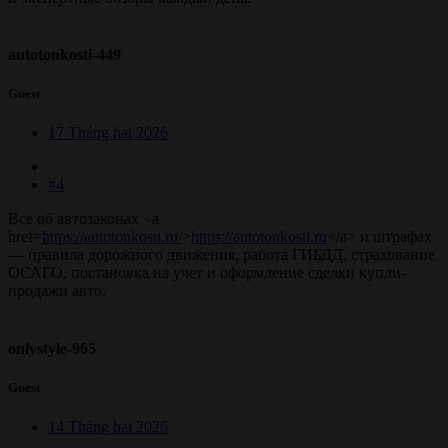
autotonkosti-449
Guest
17 Tháng hai 2026
#4
Все об автозаконах <a
href=
https://autotonkosti.ru/
>
https://autotonkosti.ru
</a> и штрафах
— правила дорожного движения, работа ГИБДД, страхование
ОСАГО, постановка на учет и оформление сделки купли-
продажи авто.
onlystyle-965
Guest
14 Tháng hai 2026