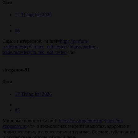
Guest
17 Tháng hai 2026
#6
Самое интересное: <a href=
https://parfum-
trade.ru/testery/in_red_edt_tester/
>
https://parfum-
trade.ru/testery/in_red_edt_tester/
</a>
stroganov-91
Guest
17 Tháng hai 2026
#5
Мировые новости <a href=
https://m-stroganov.ru/
>
https://m-
stroganov.ru
</a> о технологиях и криптовалютах, здоровье и
происшествиях, путешествиях и туризме. Свежие публикации
и экспертные обзоры каждый день.