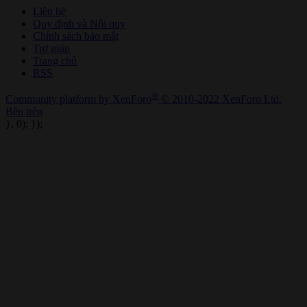
Liên hệ
Quy định và Nội quy
Chính sách bảo mật
Trợ giúp
Trang chủ
RSS
®
Community platform by XenForo
© 2010-2022 XenForo Ltd.
Bên trên
}, 0); });