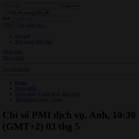
Chỉ tìm trong tiêu đề
Bởi:
Tìm nâng cao…
Tìm
Bài mới
Tìm trong diễn đàn
Trình đơn
Đăng nhập
Tạo tài khoản
Home
Trang nhất
Nhận định- Chiến lược giao dịch
Thị trường Forex, Vàng
Chỉ số PMI dịch vụ. Anh, 10:30
(GMT+2) 03 thg 5