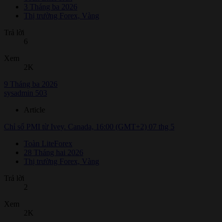
3 Tháng ba 2026
Thị trường Forex, Vàng
Trả lời
6
Xem
2K
9 Tháng ba 2026
sysadmin 503
Article
Chỉ số PMI từ Ivey. Canada, 16:00 (GMT+2) 07 thg 5
Toàn LiteForex
28 Tháng hai 2026
Thị trường Forex, Vàng
Trả lời
2
Xem
2K