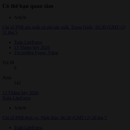
Có thể bạn quan tâm
Article
Chỉ số PMI sản xuất và phi sản xuất. Trung Quốc, 03:30 (GMT+2)
31 thg 5
Toàn LiteForex
13 Tháng bảy 2026
Thị trường Forex, Vàng
Trả lời
0
Xem
142
13 Tháng bảy 2026
Toàn LiteForex
Article
Chỉ số PMI dịch vụ. Nhật Bản, 06:30 (GMT+2) 20 thg 5
Toàn LiteForex