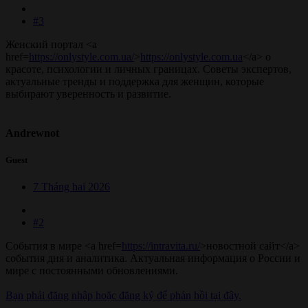
#3
Женский портал <a
href=
https://onlystyle.com.ua/
>
https://onlystyle.com.ua
</a> о
красоте, психологии и личных границах. Советы экспертов,
актуальные тренды и поддержка для женщин, которые
выбирают уверенность и развитие.
Andrewnot
Guest
7 Tháng hai 2026
#2
События в мире <a href=
https://intravita.ru/
>новостной сайт</a>
события дня и аналитика. Актуальная информация о России и
мире с постоянными обновлениями.
Bạn phải đăng nhập hoặc đăng ký để phản hồi tại đây.