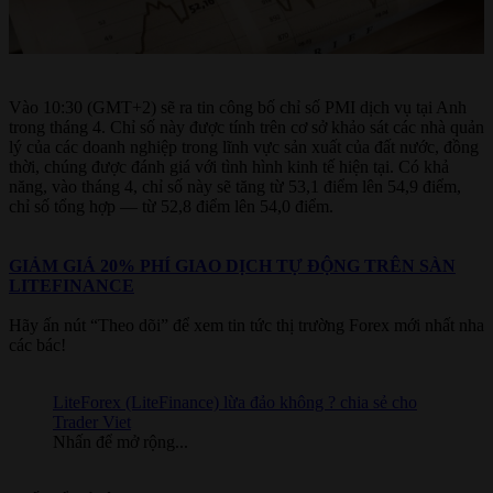
Vào 10:30 (GMT+2) sẽ ra tin công bố chỉ số PMI dịch vụ tại Anh
trong tháng 4. Chỉ số này được tính trên cơ sở khảo sát các nhà quản
lý của các doanh nghiệp trong lĩnh vực sản xuất của đất nước, đồng
thời, chúng được đánh giá với tình hình kinh tế hiện tại. Có khả
năng, vào tháng 4, chỉ số này sẽ tăng từ 53,1 điểm lên 54,9 điểm,
chỉ số tổng hợp — từ 52,8 điểm lên 54,0 điểm.
GIẢM GIÁ 20% PHÍ GIAO DỊCH TỰ ĐỘNG TRÊN SÀN
LITEFINANCE
Hãy ấn nút “Theo dõi” để xem tin tức thị trường Forex mới nhất nha
các bác!
LiteForex (LiteFinance) lừa đảo không ? chia sẻ cho
Trader Viet
Nhấn để mở rộng...