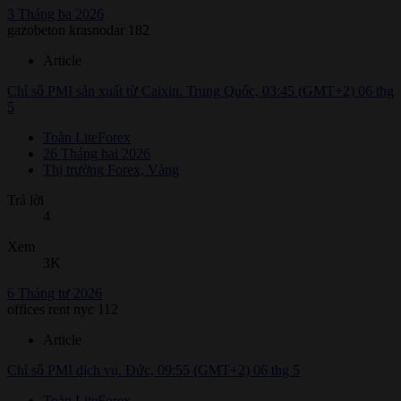
3 Tháng ba 2026
gazobeton krasnodar 182
Article
Chỉ số PMI sản xuất từ Caixin. Trung Quốc, 03:45 (GMT+2) 06 thg
5
Toàn LiteForex
26 Tháng hai 2026
Thị trường Forex, Vàng
Trả lời
4
Xem
3K
6 Tháng tư 2026
offices rent nyc 112
Article
Chỉ số PMI dịch vụ. Đức, 09:55 (GMT+2) 06 thg 5
Toàn LiteForex