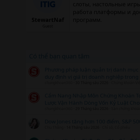
слоты, настольные игры
работа платформы и до
StewartNaf
программ.
Guest
Có thể bạn quan tâm
Phương pháp luận quản trị danh mục đ
duy định vị giá trị doanh nghiệp tron
chungkhoan360
30 Tháng sáu 2026
Chứng khoán Vi
Cẩm Nang Nhập Môn Chứng Khoán To
Lược Vận Hành Dòng Vốn Kỷ Luật Cho
chungkhoan360
29 Tháng sáu 2026
Sàn chứng khoá
Dow Jones tăng hơn 100 điểm, S&P 500
Chu Thắng
14 Tháng sáu 2026
Chỉ số, Cổ phiếu