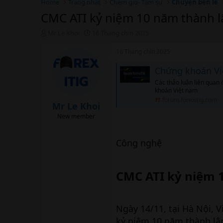
Home
Trang nhất
Chém gió- Tâm sự
Chuyện bên lề
CMC ATI kỷ niệm 10 năm thành l
T
N
Mr Le Khoi
16 Tháng chín 2025
h
g
r
à
16 Tháng chín 2025
e
y
a
b
Chứng khoán V
d
ắ
Các thảo luận liên quan 
s
t
khoán Việt nam
t
đ
forum.forexitig.com
a
ầ
Mr Le Khoi
r
u
New member
t
e
r
Công nghệ
CMC ATI kỷ niệm 
Ngày 14/11, tại Hà Nội,
kỷ niệm 10 năm thành lậ