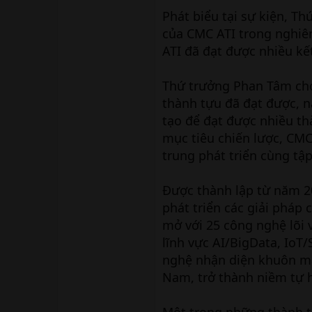
Phát biểu tại sự kiện, T
của CMC ATI trong nghiê
ATI đã đạt được nhiều kế
Thứ trưởng Phan Tâm cho
thành tựu đã đạt được, 
tạo để đạt được nhiều t
mục tiêu chiến lược, CMC
trung phát triển cùng tậ
Được thành lập từ năm 2
phát triển các giải pháp
mở với 25 công nghệ lõi 
lĩnh vực AI/BigData, IoT/
nghệ nhận diện khuôn mặt
Nam, trở thành niềm tự 
Một trong những thành tự