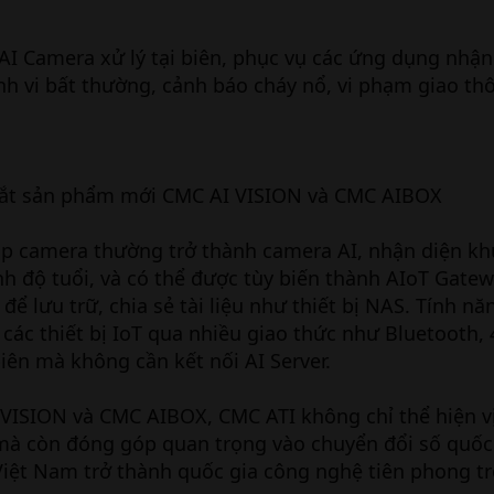
 AI Camera xử lý tại biên, phục vụ các ứng dụng nhận
h vi bất thường, cảnh báo cháy nổ, vi phạm giao th
mắt sản phẩm mới CMC AI VISION và CMC AIBOX
iúp camera thường trở thành camera AI, nhận diện k
ịnh độ tuổi, và có thể được tùy biến thành AIoT Gat
 để lưu trữ, chia sẻ tài liệu như thiết bị NAS. Tính nă
 các thiết bị IoT qua nhiều giao thức như Bluetooth,
 biên mà không cần kết nối AI Server.
VISION và CMC AIBOX, CMC ATI không chỉ thể hiện vị
mà còn đóng góp quan trọng vào chuyển đổi số quốc 
Việt Nam trở thành quốc gia công nghệ tiên phong t