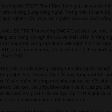
hứ trưởng Bộ TT&TT Phan Tâm đánh giá cao vai trò ti
n cứu và ứng dụng công nghệ. Trong hơn 10 năm nỗ 
t quả nghiên cứu, đưa các nghiên cứu vào cuộc sống
 biết, Bộ TT&TT tin tưởng CMC ATI sẽ tiếp tục phát
nâng cao năng lực nghiên cứu và phát triển, không 
hành công mới, cùng Tập đoàn CMC định hình và thực
 ATI có thể nghiên cứu, lựa chọn một số định hướng
p đoàn CMC.
014, CMC ATI đã không ngừng tiên phong trong nghi
 công nghệ. Sau 10 năm, Viện đã xây dựng một hệ sinh
và 10 sản phẩm thương mại hóa, tạo ra các đột phá t
Smart Devices, Security/Blockchain và IC-Design. Đặc
 do CMC ATI phát triển đã đạt Top 12 thế giới và To
hào lớn của ngành công nghệ trong nước.
u đáng tự hào khác của Viện là Giải pháp C-OCR, tri