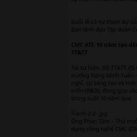
Buổi lễ có sự tham dự củ
Ban lãnh đạo Tập đoàn C
CMC ATI: 10 năm tạo dấ
TT&TT
Tại sự kiện, Bộ TT&TT đã
trưởng Đặng Minh Tuấn. 
nghỉ, sự sáng tạo và tin
triển (R&D), đóng góp và
trong suốt 10 năm qua.
Ông Phan Tâm – Thứ trưở
dụng công nghệ CMC (CM