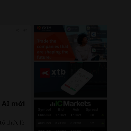
#1
AI mới​
tổ chức lễ