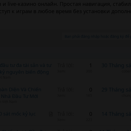
 и live-казино онлайн. Простая навигация, стаби
ступ к играм в любое время без установки допол
Bạn phải đăng nhập hoặc đăng ký để p
ầu tư đa tài sản và tư
Trả lời
1
30 Tháng s
g kỷ nguyên biến động
Xem
300
cobem
ệt Nam
àn Diện Và Chiến
Trả lời
0
29 Tháng s
 Nhà Đầu Tư Mới
Xem
165
chun
n Việt Nam
A
 sát mốc kỷ lục
Trả lời
0
14 Tháng s
r
Xem
223
t