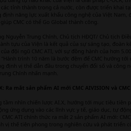
các tỉnh thành trong cả nước, còn được triển khai tạ
 định năng lực xuất khẩu công nghệ của Việt Nam, đ
 giúp CMC có thể Go Global thành công.
ng Nguyễn Trung Chính, Chủ tịch HĐQT/ Chủ tịch Điề
ành tựu của Viện là kết quả của sự sáng tạo, đoàn k
 của đội ngũ CMC ATI, với sự đồng hành của hơn 5.0
. “Hành trình 10 năm là bước đệm để CMC hướng tới 
hẳng định vị thế dẫn đầu trong chuyển đổi số và công n
Trung Chính nhấn mạnh.
.X: Ra mắt sản phẩm AI mới CMC AIVISION và CMC
tầm nhìn chiến lược AI.X, hướng tới mục tiêu tiên 
ộng ứng dụng vào các lĩnh vực y tế, giáo dục, tự độn
, CMC ATI chính thức ra mắt 2 sản phẩm AI mới: CM
 vị thế tiên phong trong nghiên cứu và phát triển 