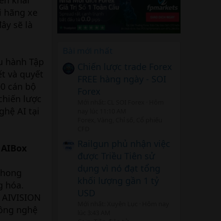
i hãng xe
ây sẽ là
Bài mới nhất
u hành Tập
Chiến lược trade Forex
ết và quyết
FREE hàng ngày - SOI
00 cán bộ
Forex
chiến lược
Mới nhất: CL SOI Forex
Hôm
ghệ AI tại
nay lúc 11:10 AM
Forex, Vàng, Chỉ số, Cổ phiếu
CFD
Railgun phủ nhận việc
 AIBox
được Triều Tiên sử
dụng vì nó đạt tổng
phong
khối lượng gần 1 tỷ
g hóa.
USD
C AIVISION
Mới nhất: Xuyên Lục
Hôm nay
công nghệ
lúc 3:43 AM