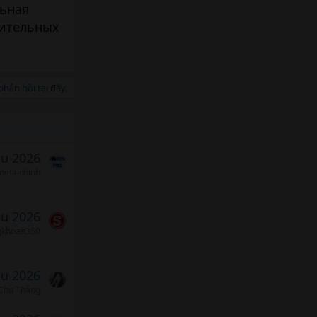
льная
нительных
hản hồi tại đây.
áu 2026
etaichinh
áu 2026
gkhoan360
áu 2026
Chu Thắng