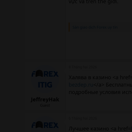
vực và trên thế giới.
Sàn giao dịch Forex uy tín
8 Tháng hai 2026
Халява в казино <a href
bezdep.ru
</a> Бесплатн
подробные условия исп
JeffreyHak
Guest
6 Tháng hai 2026
Лучшее казино <a href=