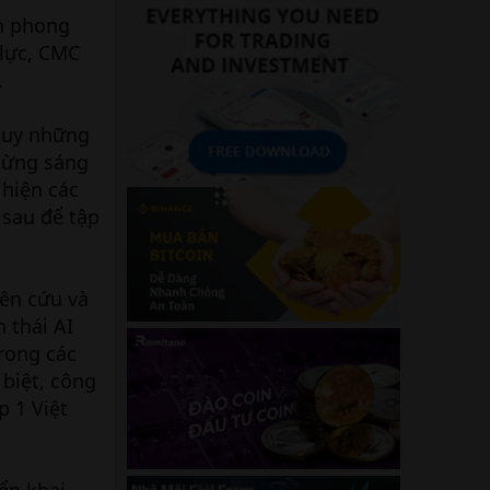
ên phong
lực, CMC
.
 huy những
ngừng sáng
 hiện các
 sau để tập
ên cứu và
 thái AI
rong các
 biệt, công
p 1 Việt
ển khai