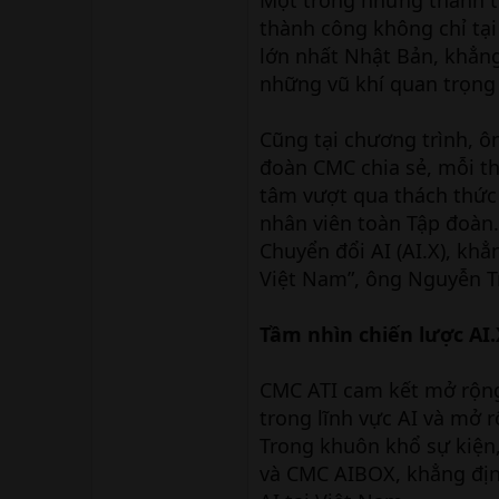
thành công không chỉ tại 
lớn nhất Nhật Bản, khẳng
những vũ khí quan trọng
Cũng tại chương trình, ô
đoàn CMC chia sẻ, mỗi th
tâm vượt qua thách thức
nhân viên toàn Tập đoàn
Chuyển đổi AI (AI.X), k
Việt Nam”, ông Nguyễn 
Tầm nhìn chiến lược AI
CMC ATI cam kết mở rộng 
trong lĩnh vực AI và mở r
Trong khuôn khổ sự kiện
và CMC AIBOX, khẳng định