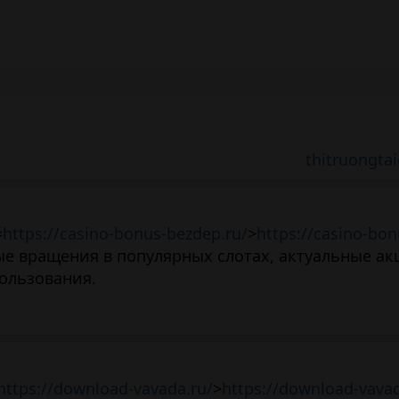
thitruongtai
=
https://casino-bonus-bezdep.ru/
>
https://casino-bon
ые вращения в популярных слотах, актуальные ак
ользования.
https://download-vavada.ru/
>
https://download-vava