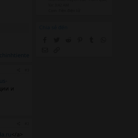
lúc 3:42 AM
Coin -Tiền điện tử
Chia sẻ đến
Facebook
Twitter
Reddit
Pinterest
Tumblr
WhatsApp
Email
Link
chinhtiente
#3
us-
ции и
#2
da.ru
</a>