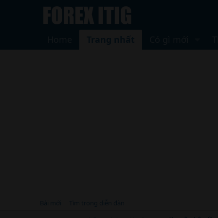
Home
Trang nhất
Có gì mới
T
Bài mới
Tìm trong diễn đàn