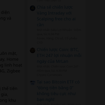
Coin -Tiền điện tử
Chia sẻ chiến lược
 diện
Vàng Intraday với
ông và
Scalping free cho ai
cần
Mới nhất: Siêu Lợi Nhuận
Hôm
qua, lúc 6:34 PM
Forex, Vàng, Chỉ số, Cổ phiếu
CFD
Chiến lược Coin: BTC,
huôn mặt,
ETH 247 lợi nhuận mỗi
eway, Home
ngày của MrLan
ng linh hoạt
Mới nhất: Chiến lược Coin 247
 4G, Zigbee
Hôm qua, lúc 4:30 PM
Crypto Currencies
Tại sao Bitcoin ETF có
“dòng tiền bằng 0”
 thế tiên
không tiêu cực như
gia,
bạn nghĩ
rong khu
Mới nhất: Xuyên Lục
Hôm qua,