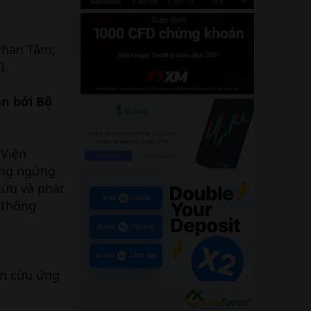
Phan Tâm;
I.
n bởi Bộ
 Viện
ông ngừng
cứu và phát
 thông
ên cứu ứng