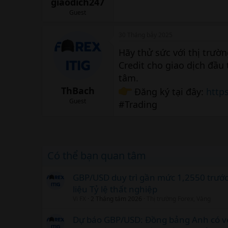
giaodich247
Guest
30 Tháng bảy 2025
Hãy thử sức với thị trườ
Credit cho giao dịch đầu 
tâm.
ThBach
Đăng ký tại đây:
http
Guest
#Trading
Có thể bạn quan tâm
GBP/USD duy trì gần mức 1,2550 trướ
liệu Tỷ lệ thất nghiệp
Vi FX
2 Tháng tám 2026
Thị trường Forex, Vàng
Dự báo GBP/USD: Đồng bảng Anh có v