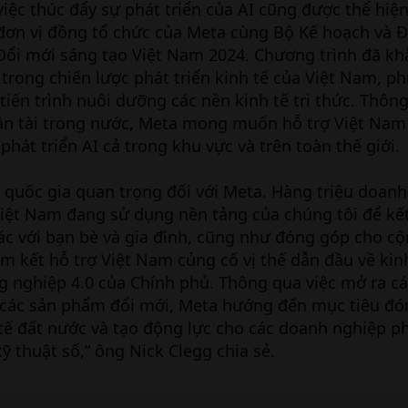
iệc thúc đẩy sự phát triển của AI cũng được thể hiện
à đơn vị đồng tổ chức của Meta cùng Bộ Kế hoạch và Đ
Đổi mới sáng tạo Việt Nam 2024. Chương trình đã kh
 trong chiến lược phát triển kinh tế của Việt Nam, p
tiến trình nuôi dưỡng các nền kinh tế tri thức. Thôn
hân tài trong nước, Meta mong muốn hỗ trợ Việt Nam
hát triển AI cả trong khu vực và trên toàn thế giới.
t quốc gia quan trọng đối với Meta. Hàng triệu doan
iệt Nam đang sử dụng nền tảng của chúng tôi để kết
ác với bạn bè và gia đình, cũng như đóng góp cho c
m kết hỗ trợ Việt Nam củng cố vị thế dẫn đầu về kin
 nghiệp 4.0 của Chính phủ. Thông qua việc mở ra cá
 các sản phẩm đổi mới, Meta hướng đến mục tiêu đó
tế đất nước và tạo động lực cho các doanh nghiệp ph
ỹ thuật số,” ông Nick Clegg chia sẻ.