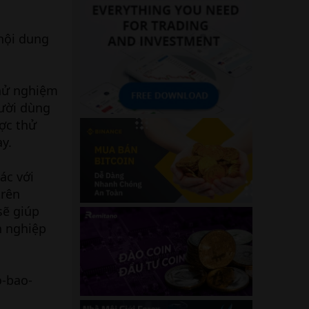
nội dung
thử nghiệm
gười dùng
ợc thử
y.
ác với
trên
sẽ giúp
h nghiệp