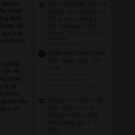
 qua vai
Peter Schiff đặt câu hỏi
ầu tư tại
về nhu cầu của Bitcoin
ẳng định
ETF và mục tiêu giá
hù hợp với
BTC 100 nghìn USD
g qua hợp
Mới nhất: Xuyên Lục
Hôm nay
lúc 4:03 AM
 trở thành
Coin -Tiền điện tử
Chiến lược trade Forex
FREE hàng ngày - SOI
h nghiệp
Forex
 nối với
Mới nhất: CL SOI Forex
Hôm
ộng đồng
qua, lúc 11:10 AM
h tế số
Forex, Vàng, Chỉ số, Cổ phiếu
CFD
c cơ hội
Railgun phủ nhận việc
ng góp cho
được Triều Tiên sử
át triển
dụng vì nó đạt tổng
khối lượng gần 1 tỷ
USD