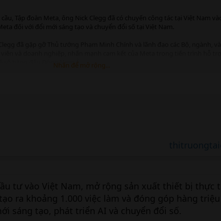
 cầu, Tập đoàn Meta, ông Nick Clegg đã có chuyến công tác tại Việt Nam và
ta đối với đổi mới sáng tạo và chuyển đổi số tại Việt Nam.
Clegg đã gặp gỡ Thủ tướng Phạm Minh Chính và lãnh đạo các Bộ, ngành, và
h viên và doanh nghiệp, nhấn mạnh cam kết của Meta trong tiến trình hỗ tr
 tế số hàng đầu Đông Nam Á.
Nhấn để mở rộng...
 Thủ tướng Phạm Minh Chính tập trung vào các lĩnh vực then chốt, bao gồ
úc đẩy phát triển trí tuệ nhân tạo (AI), và hỗ trợ các doanh nghiệp vừa và n
ỗ trợ của Chính phủ Việt Nam trong việc tạo điều kiện cho Meta đóng góp v
cạnh đó, ông Nick cũng chia sẻ các kế hoạch của Meta nhằm mở rộng các mụ
ng lĩnh vực sản xuất.
thitruongtai
u tư vào Việt Nam, mở rộng sản xuất thiết bị thực 
tạo ra khoảng 1.000 việc làm và đóng góp hàng triệ
ới sáng tạo, phát triển AI và chuyển đổi số.