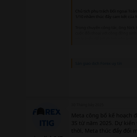
Chủ tịch phụ trách Đối ngoại Toàn
1/10 nhằm thúc đẩy cam kết của Me
Trong chuyến công tác, ông Nick 
cuộc đối thoại với cộng đồng sin
phát triển để trở thành nền kinh
Cuộc gặp giữa ông Nick Clegg và
hợp tác kinh tế và thương mại, th
Clegg bày tỏ cảm kích trước sự h
Sàn giao dịch Forex uy tín
chuyển đổi số của đất nước. Bên 
dành cho Việt Nam, đặc biệt là tro
30 Tháng bảy 2025
Meta công bố kế hoạch đầ
3S từ năm 2025. Dự kiến 
thời, Meta thúc đẩy đổi m