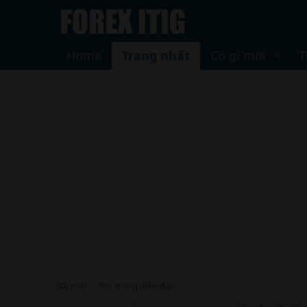
Home
Trang nhất
Có gì mới
T
Bài mới
Tìm trong diễn đàn