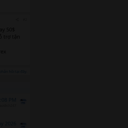
#2
ay 50$
ỗ trợ tận
rex
hản hồi tại đây.
6:08 PM
iaodich247
ảy 2026