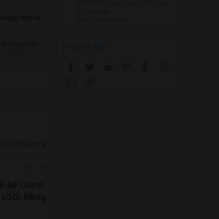
Mới nhất: Xuyên Lục
Hôm qua,
lúc 3:43 AM
o ngày 30/9 và
Coin -Tiền điện tử
 tham gia các
Chia sẻ đến
ợ Việt Nam
Facebook
Twitter
Reddit
Pinterest
Tumblr
WhatsApp
m tăng cường
Email
Link
hỏ. Ông Nick
ào mục tiêu
c tiêu hỗ trợ
chinhtiente
#3
tế ảo Quest
u USD. Đồng