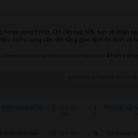
ng Forex cùng FxPro. Chỉ cần nạp 50$, bạn sẽ nhận ng
tiên. FxPro cung cấp nền tảng giao dịch ổn định và h
s://www.fxpro-cnpromo.com/vi/welcome
#FxPro #Fo
Bạn phải đăng nhập hoặc đăng ký để p
A
c thềm công bố dữ
Trả lời
1
Thứ hai lúc 
r
Xem
97
g
t
i
A
ẻ được chào bán
Trả lời
0
20 Tháng b