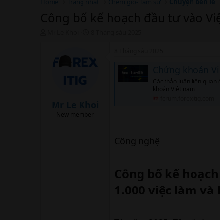
Home
Trang nhất
Chém gió- Tâm sự
Chuyện bên lề
Công bố kế hoạch đầu tư vào Việ
T
N
Mr Le Khoi
8 Tháng sáu 2025
h
g
r
à
8 Tháng sáu 2025
e
y
a
b
Chứng khoán V
d
ắ
Các thảo luận liên quan 
s
t
khoán Việt nam
t
đ
forum.forexitig.com
a
ầ
Mr Le Khoi
r
u
New member
t
e
r
Công nghệ
Công bố kế hoạch 
1.000 việc làm và 