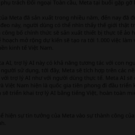
 phụ trách Đối ngoại Toàn cầu, Meta tại buổi gặp gỡ 
o của Meta đã sản xuất trong nhiều năm, đến nay đã đ
 đeo này, người dùng có thể nhìn thấy thế giới thật t
ã công bố chính thức sẽ sản xuất thiết bị thực tế ảo 
ế hoạch mở rộng dự kiến sẽ tạo ra tới 1.000 việc làm
ền kinh tế Việt Nam.
ta AI, trợ lý AI này có khả năng tương tác với con ng
 người sử dụng, tới đây, Meta sẽ tích hợp trên các nề
với trợ lý AI như với người dùng thực tế. Meta AI sẽ 
à Việt Nam hiện là quốc gia tiên phong đi đầu triển 
sẽ triển khai trợ lý AI bằng tiếng Việt, hoàn toàn mi
hể hiện sự tin tưởng của Meta vào sự thành công của
nh.