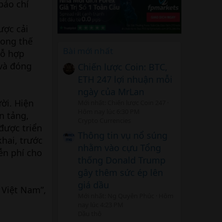
báo chí
ược cải
rong thế
Bài mới nhất
hỗ hợp
 và đóng
Chiến lược Coin: BTC,
ETH 247 lợi nhuận mỗi
ngày của MrLan
ười. Hiện
Mới nhất: Chiến lược Coin 247
Hôm nay lúc 6:30 PM
n tảng,
Crypto Currencies
được triển
Thông tin vụ nổ súng
khai, trước
nhằm vào cựu Tổng
ễn phí cho
thống Donald Trump
gây thêm sức ép lên
giá dầu
 Việt Nam”,
Mới nhất: Ng Quyên Phúc
Hôm
nay lúc 4:23 PM
Dầu thô