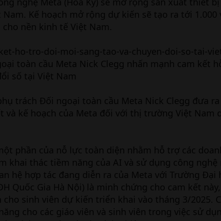
ng nghệ Meta (Hoa Kỳ) sẽ mở rộng sản xuất thiết bị
t Nam. Kế hoạch mở rộng dự kiến sẽ tạo ra tới 1.000 
 cho nền kinh tế Việt Nam.
goại toàn cầu Meta Nick Clegg nhấn mạnh cam kết hỗ
ổi số tại Việt Nam
 phụ trách Đối ngoại toàn cầu Meta Nick Clegg đưa ra
t và kế hoạch của Meta đối với thị trường Việt Nam d
một phần của nỗ lực toàn diện nhằm hỗ trợ các doan
am khai thác tiềm năng của AI và sử dụng công nghệ
uan hệ hợp tác đang diễn ra của Meta với Trường Đại
ĐH Quốc Gia Hà Nội) là minh chứng cho cam kết này,
h cho sinh viên dự kiến triển khai vào tháng 3/2025.
năng cho các giáo viên và sinh viên trong việc sử dụ