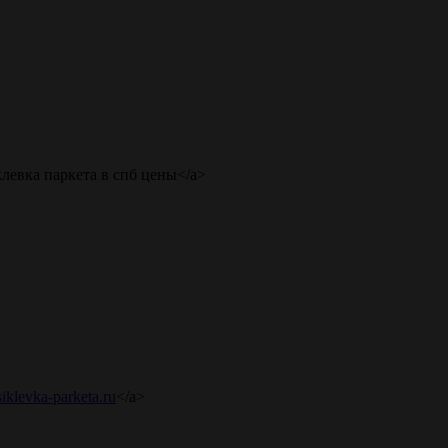
левка паркета в спб цены</a>
tsiklevka-parketa.ru
</a>