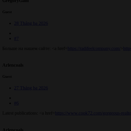
GregoryGam
Guest
28 Tháng ba 2026
#7
Больше на нашем сайте: <a href=
https://radifeelcompany.com/
>
http
Arlencoals
Guest
27 Tháng ba 2026
#6
Latest publications: <a href=
https://www.cook72.com/gorgeous-realtor
Arlencoals