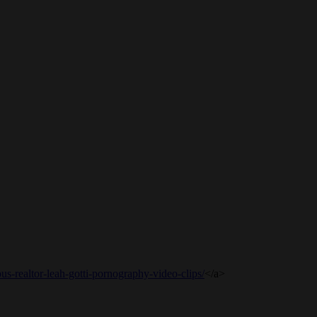
-realtor-leah-gotti-pornography-video-clips/
</a>