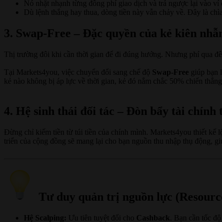
Nó nhặt nhạnh từng đồng phí giao dịch và trả ngược lại vào ví 
Dù lệnh thắng hay thua, dòng tiền này vẫn chảy về. Đây là chì
3. Swap-Free – Đặc quyền của kẻ kiên nhẫn
Thị trường đôi khi cần thời gian để đi đúng hướng. Nhưng phí qua đ
Tại Markets4you, việc chuyển đổi sang chế độ
Swap-Free
giúp bạn l
kẻ nào không bị áp lực về thời gian, kẻ đó nắm chắc 50% chiến thắng
4. Hệ sinh thái đối tác – Đòn bẩy tài chính
Đừng chỉ kiếm tiền từ túi tiền của chính mình. Markets4you thiết kế l
triển của cộng đồng sẽ mang lại cho bạn nguồn thu nhập thụ động, giú
Tư duy quản trị nguồn lực (Resour
Hệ Scalping:
Ưu tiên tuyệt đối cho
Cashback
. Bạn cần tốc độ