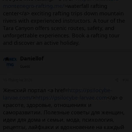
montenegro-rafting.me/
>waterfall rafting
center</a> exciting rafting trips down mountain
rivers with experienced instructors. A tour of the
Tara Canyon offers scenic routes, safety, and
unforgettable experiences. Book a rafting tour
and discover an active holiday.
Daniellof
Guest
15 Tháng ba 2026
#36
Женский портал <a href=
https://psilocybe-
larvae.com/
>
https://psilocybe-larvae.com
</a> о
красоте, здоровье, отношениях и
саморазвитии. Полезные советы для женщин,
идеи для дома и семьи, мода, психология,
рецепты, лайфхаки и вдохновение на каждый