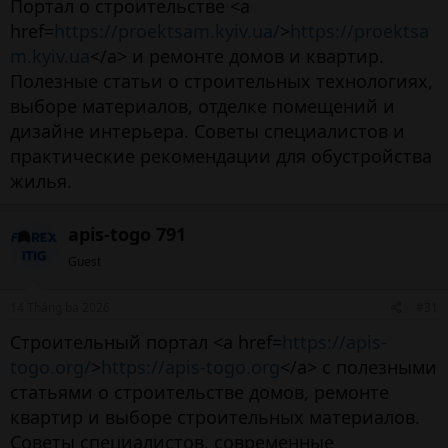
Портал о строительстве <a
href=
https://proektsam.kyiv.ua/
>
https://proektsa
m.kyiv.ua
</a> и ремонте домов и квартир.
Полезные статьи о строительных технологиях,
выборе материалов, отделке помещений и
дизайне интерьера. Советы специалистов и
практические рекомендации для обустройства
жилья.
apis-togo 791
Guest
14 Tháng ba 2026
#31
Строительный портал <a href=
https://apis-
togo.org/
>
https://apis-togo.org
</a> с полезными
статьями о строительстве домов, ремонте
квартир и выборе строительных материалов.
Советы специалистов, современные