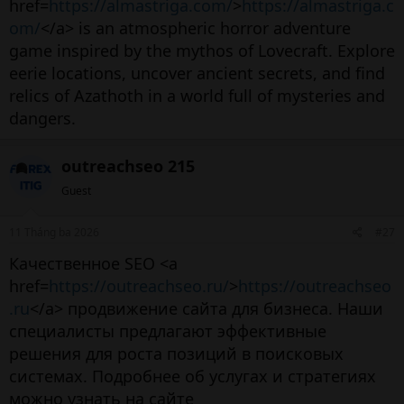
href=
https://almastriga.com/
>
https://almastriga.c
om/
</a> is an atmospheric horror adventure
game inspired by the mythos of Lovecraft. Explore
eerie locations, uncover ancient secrets, and find
relics of Azathoth in a world full of mysteries and
dangers.
outreachseo 215
Guest
11 Tháng ba 2026
#27
Качественное SEO <a
href=
https://outreachseo.ru/
>
https://outreachseo
.ru
</a> продвижение сайта для бизнеса. Наши
специалисты предлагают эффективные
решения для роста позиций в поисковых
системах. Подробнее об услугах и стратегиях
можно узнать на сайте