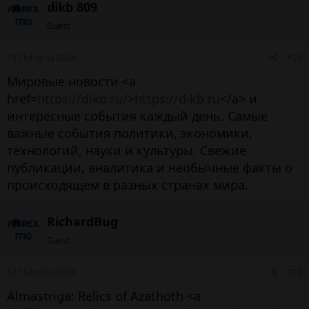
dikb 809
Guest
13 Tháng ba 2026
#29
Мировые новости <a
href=
https://dikb.ru/
>
https://dikb.ru
</a> и
интересные события каждый день. Самые
важные события политики, экономики,
технологий, науки и культуры. Свежие
публикации, аналитика и необычные факты о
происходящем в разных странах мира.
RichardBug
Guest
12 Tháng ba 2026
#28
Almastriga: Relics of Azathoth <a