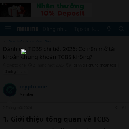
Đăng nhập
Tạo tài khoản
Sàn chứng khoán Việt Nam
Đánh giá TCBS chi tiết 2026: Có nên mở tài
khoản chứng khoán TCBS không?
T
N
T
crypto one
2 Tháng một 2026
đánh giá chứng khoán tcbs
h
g
h
đánh giá tcbs
r
à
ẻ
e
y
a
crypto one
b
d
ắ
Member
s
t
t
đ
a
ầ
2 Tháng một 2026
#1
r
u
1. Giới thiệu tổng quan về TCBS​
t
e
r