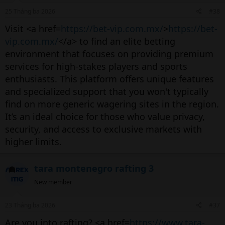
25 Tháng ba 2026
#38
Visit <a href=
https://bet-vip.com.mx/
>
https://bet-
vip.com.mx/
</a> to find an elite betting
environment that focuses on providing premium
services for high-stakes players and sports
enthusiasts. This platform offers unique features
and specialized support that you won't typically
find on more generic wagering sites in the region.
It’s an ideal choice for those who value privacy,
security, and access to exclusive markets with
higher limits.
tara montenegro rafting 3
New member
23 Tháng ba 2026
#37
Are you into rafting? <a href=
https://www.tara-