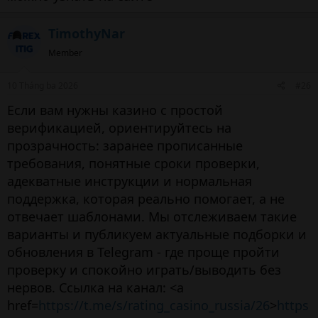
TimothyNar
Member
10 Tháng ba 2026
#26
Если вам нужны казино с простой
верификацией, ориентируйтесь на
прозрачность: заранее прописанные
требования, понятные сроки проверки,
адекватные инструкции и нормальная
поддержка, которая реально помогает, а не
отвечает шаблонами. Мы отслеживаем такие
варианты и публикуем актуальные подборки и
обновления в Telegram - где проще пройти
проверку и спокойно играть/выводить без
нервов. Ссылка на канал: <a
href=
https://t.me/s/rating_casino_russia/26
>
https