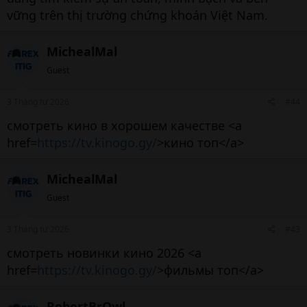
vững trên thị trường chứng khoán Việt Nam.
MichealMal
Guest
3 Tháng tư 2026
#44
смотреть кино в хорошем качестве <a
href=
https://tv.kinogo.gy/
>кино топ</a>
MichealMal
Guest
3 Tháng tư 2026
#43
смотреть новинки кино 2026 <a
href=
https://tv.kinogo.gy/
>фильмы топ</a>
RobertBrOwl