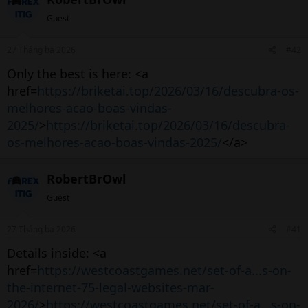
Guest
27 Tháng ba 2026
#42
Only the best is here: <a
href=
https://briketai.top/2026/03/16/descubra-os-
melhores-acao-boas-vindas-
2025/
>
https://briketai.top/2026/03/16/descubra-
os-melhores-acao-boas-vindas-2025/
</a>
RobertBrOwl
Guest
27 Tháng ba 2026
#41
Details inside: <a
href=
https://westcoastgames.net/set-of-a...s-on-
the-internet-75-legal-websites-mar-
2026/
>
https://westcoastgames.net/set-of-a...s-on-