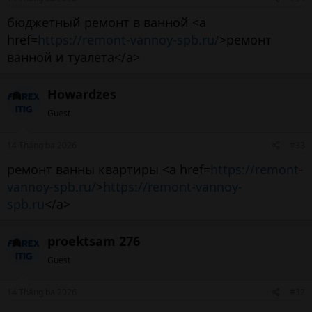
бюджетный ремонт в ванной <a
href=
https://remont-vannoy-spb.ru/
>ремонт
ванной и туалета</a>
Howardzes
Guest
14 Tháng ba 2026
#33
ремонт ванны квартиры <a href=
https://remont-
vannoy-spb.ru/
>
https://remont-vannoy-
spb.ru
</a>
proektsam 276
Guest
14 Tháng ba 2026
#32