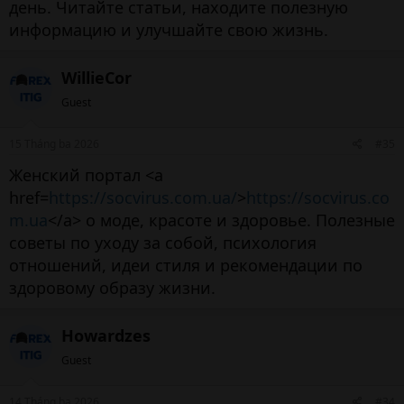
день. Читайте статьи, находите полезную
информацию и улучшайте свою жизнь.
WillieCor
Guest
15 Tháng ba 2026
#35
Женский портал <a
href=
https://socvirus.com.ua/
>
https://socvirus.co
m.ua
</a> о моде, красоте и здоровье. Полезные
советы по уходу за собой, психология
отношений, идеи стиля и рекомендации по
здоровому образу жизни.
Howardzes
Guest
14 Tháng ba 2026
#34