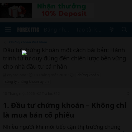
Đăng nhập
Tạo tài khoản
Chứng khoán Việt Nam
Đầu tư chứng khoán một cách bài bản: Hành
trình từ tư duy đúng đến chiến lược bền vững
cho nhà đầu tư cá nhân
T
N
T
crypto one
18 Tháng một 2026
chứng khoán
h
g
h
công ty chứng khoán uy tín
r
à
ẻ
e
y
18 Tháng một 2026
Trả lời: 312
a
b
d
ắ
1. Đầu tư chứng khoán – Không chỉ
s
t
t
đ
là mua bán cổ phiếu​
a
ầ
r
u
Nhiều người khi mới tiếp cận thị trường chứng
t