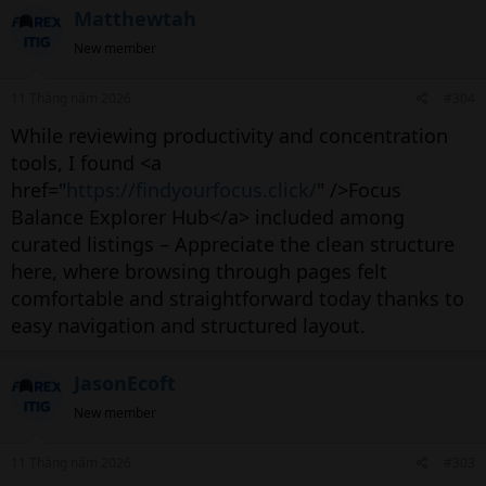
Matthewtah
New member
11 Tháng năm 2026
#304
While reviewing productivity and concentration
tools, I found <a
href="
https://findyourfocus.click/
" />Focus
Balance Explorer Hub</a> included among
curated listings – Appreciate the clean structure
here, where browsing through pages felt
comfortable and straightforward today thanks to
easy navigation and structured layout.
JasonEcoft
New member
11 Tháng năm 2026
#303