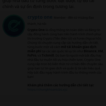
giúp nhà đầu tư từng bước đạt được tự do tài
chính và sự ổn định trong tương lai.
W
crypto one
Member
·
đến từ
Hoàng đạo
r
thành, hà nội
i
t
Crypto One
là cổng thông tin toàn diện và đáng tin
t
cậy, đồng hành cùng bạn trên hành trình chinh phục
e
thị trường Crypto (Tiền điện tử) và Forex (Ngoại hối).
n
Chúng tôi chuyên cung cấp các hướng dẫn chi tiết,
b
từng bước một về cách
mở tài khoản giao dịch
y
miễn phí
tại các sàn quốc tế uy tín như
Binance
,
XM
,
FxPro
, và
Tickmill
. Dù bạn là người mới bắt đầu hay
nhà đầu tư muốn tối ưu hóa chiến lược, Crypto One
cung cấp trọn bộ kiến thức từ cơ bản đến chuyên sâu,
giúp bạn tự tin giao dịch và quản lý tài sản hiệu quả.
Hãy bắt đầu ngay hành trình đầu tư thông minh của
bạn!
Khám phá thêm các hướng dẫn chi tiết tại:
https://chungkhoantcbs.xyz