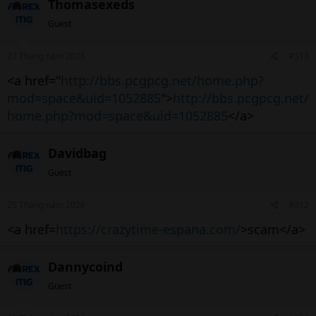
Thomasexeds
Guest
27 Tháng năm 2026
#313
<a href="
http://bbs.pcgpcg.net/home.php?
mod=space&uid=1052885
">
http://bbs.pcgpcg.net/
home.php?mod=space&uid=1052885
</a>
Davidbag
Guest
25 Tháng năm 2026
#312
<a href=
https://crazytime-espana.com/
>scam</a>
Dannycoind
Guest