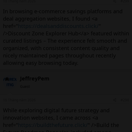
10 Tháng năm 2026
#299
In browsing e-commerce savings platforms and
deal aggregation websites, I found <a
href="
https://dealsanddiscounts.click/
"
/>Discount Zone Explorer Hub</a> featured within
curated listings – The experience felt smooth and
organized, with consistent content quality and
nicely maintained pages throughout recently
allowing easy browsing today.
JeffreyPem
Guest
10 Tháng năm 2026
#298
While exploring digital future strategy and
innovation websites, I came across <a
href="
https://buildthefuture.click/
" />Build the