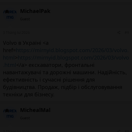
MichaelPak
Guest
3 Tháng tư 2026
#9
Volvo в Україні <a
href=
https://mirnyid.blogspot.com/2026/03/volvo.
html
>
https://mirnyid.blogspot.com/2026/03/volvo
.html
</a> екскаватори, фронтальні
навантажувачі та дорожні машини. Надійність,
ефективність і сучасні рішення для
будівництва. Продаж, підбір і обслуговування
техніки для бізнесу.
MichealMal
Guest
3 Tháng tư 2026
#8