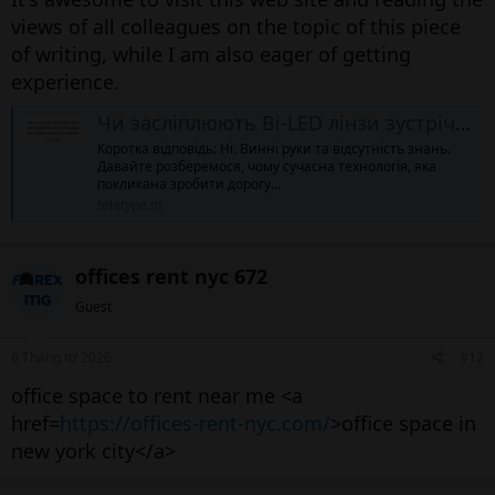
views of all colleagues on the topic of this piece
of writing, while I am also eager of getting
experience.
Чи засліплюють Bi-LED лінзи зустрічних водіїв? Вся правда про правильне регулювання
Коротка відповідь: Ні. Винні руки та відсутність знань.
Давайте розберемося, чому сучасна технологія, яка
покликана зробити дорогу...
teletype.in
offices rent nyc 672
Guest
6 Tháng tư 2026
#12
office space to rent near me <a
href=
https://offices-rent-nyc.com/
>office space in
new york city</a>