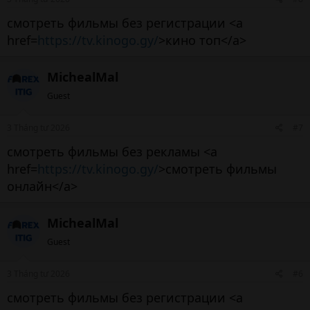
смотреть фильмы без регистрации <a
href=
https://tv.kinogo.gy/
>кино топ</a>
MichealMal
Guest
3 Tháng tư 2026
#7
смотреть фильмы без рекламы <a
href=
https://tv.kinogo.gy/
>смотреть фильмы
онлайн</a>
MichealMal
Guest
3 Tháng tư 2026
#6
смотреть фильмы без регистрации <a