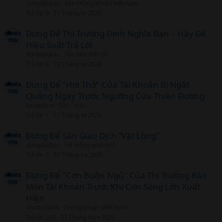
dungdaubac
Sàn chứng khoán Việt Nam
Trả lời
0
21 Tháng tư 2026
Đừng Để Thị Trường Định Nghĩa Bạn – Hãy Để
Hiệu Suất Trả Lời
dungdaubac
Sàn tiền điện tử
Trả lời
0
12 Tháng tư 2026
Đừng Để "Hơi Thở" Của Tài Khoản Bị Ngắt
Quãng Ngay Trước Ngưỡng Cửa Thiên Đường
baropham
Sàn Forex
Trả lời
1
11 Tháng tư 2026
Đừng Để Sàn Giao Dịch “Vặt Lông”
dungdaubac
Hệ thống giao dịch
Trả lời
0
31 Tháng ba 2026
Đừng Để "Cơn Buồn Ngủ" Của Thị Trường Bào
Mòn Tài Khoản Trước Khi Cơn Sóng Lớn Xuất
Hiện
nhattinhanh
Chứng khoán Việt Nam
Trả lời
285
27 Tháng năm 2026