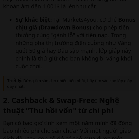
khoản âm đến 1.001$ là lệnh tự cắt.
Sự khác biệt:
Tại Markets4you, cơ chế
Bonus
chịu giá (Drawdown Bonus)
cho phép tiền
thưởng cùng "gánh lỗ" với tiền nạp. Trong
những pha thị trường điên cuồng như Vàng
quét 50 giá hay Dầu sập mạnh, lớp giáp này
chính là thứ giữ cho bạn không bị văng khỏi
cuộc chơi.
Triết lý:
Đừng tìm sàn cho nhiều tiền nhất, hãy tìm sàn cho lớp giáp
dày nhất.
2. Cashback & Swap-Free: Nghệ
thuật "Thu hồi vốn" từ chi phí​
Bạn có bao giờ tính xem một năm mình đã đóng
bao nhiêu phí cho sàn chưa? Với một người giao
dịch đều tay, con số đó có thể mua được một