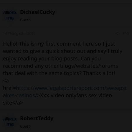
DichaelCucky
Guest
14 Tháng năm 2026
#15
Hello! This is my first comment here so I just
wanted to give a quick shout out and say I truly
enjoy reading your blog posts. Can you
recommend any other blogs/websites/forums
that deal with the same topics? Thanks a lot!
<a
href=
https://www.legalsportsreport.com/sweepst
akes-casinos/
>Xxx video onlyfans sex video
site</a>
RobertTeddy
Guest