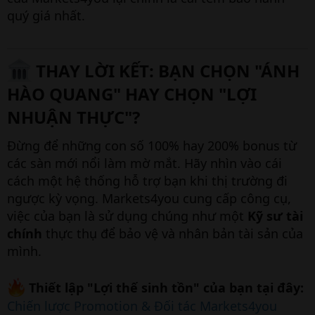
quý giá nhất.
THAY LỜI KẾT: BẠN CHỌN "ÁNH
HÀO QUANG" HAY CHỌN "LỢI
NHUẬN THỰC"?​
Đừng để những con số 100% hay 200% bonus từ
các sàn mới nổi làm mờ mắt. Hãy nhìn vào cái
cách một hệ thống hỗ trợ bạn khi thị trường đi
ngược kỳ vọng. Markets4you cung cấp công cụ,
việc của bạn là sử dụng chúng như một
Kỹ sư tài
chính
thực thụ để bảo vệ và nhân bản tài sản của
mình.
Thiết lập "Lợi thế sinh tồn" của bạn tại đây:
Chiến lược Promotion & Đối tác Markets4you