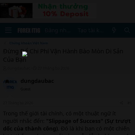
Đăng nhập
Tạo tài khoản
Chứng khoán Việt Nam
Đừng Để Chi Phí Vận Hành Bào Mòn Di Sản
Của Bạn
T
N
dungdaubac
27 Tháng ba 2026
h
g
r
à
dungdaubac
e
y
Guest
a
b
d
ắ
s
t
27 Tháng ba 2026
#1
t
đ
a
ầ
Trong thế giới tài chính, có một thuật ngữ ít
r
u
người nhắc đến:
"Slippage of Success" (Sự trượt
t
dốc của thành công)
e
. Đó là khi bạn có một chiến
r