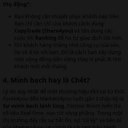
thụ động"
:
Bạn không cần thuyết phục khách nạp tiền.
Bạn chỉ cần chỉ cho khách cách dùng
CopyTrade (Share4you)
và tận dụng các
cuộc thi
Ranking
để họ tự giao dịch tốt hơn.
Khi khách hàng thắng nhờ công cụ của sàn,
họ sẽ ở lại với bạn. Đó là cách bạn xây dựng
một cộng đồng bền vững thay vì phải đi tìm
khách mới mỗi tháng.
4. Minh bạch hay là Chết?​
Lý do duy nhất để một thương hiệu tồn tại từ thời
Forex4you đến Markets4you suốt gần 2 thập kỷ là
Sự minh bạch lạnh lùng
. Partner Room hiển thị
số liệu Real-time, nạp rút sòng phẳng. Trong một
thị trường đầy rẫy sự bất ổn, sự "cũ kỹ" và bền bỉ
của Markets4you lại chính là cái tem bảo hành