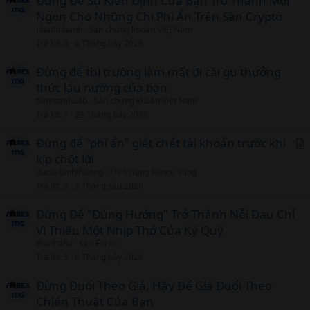
Đừng Để Sự Kiên Định Của Bạn Trở Thành Mồi
Ngon Cho Những Chi Phí Ẩn Trên Sàn Crypto
nhattinhanh
Sàn chứng khoán Việt Nam
Trả lời
8
6 Tháng bảy 2026
Đừng để thị trường làm mất đi cái gu thưởng
thức lẩu nướng của bạn
tienmanhu40
Sàn chứng khoán Việt Nam
Trả lời
1
23 Tháng bảy 2026
Đừng để "phí ẩn" giết chết tài khoản trước khi
kịp chốt lời
r
ductaibinhthuong
Thị trường Forex, Vàng
t
Trả lời
3
3 Tháng sáu 2026
i
c
Đừng Để "Đúng Hướng" Trở Thành Nỗi Đau Chỉ
l
Vì Thiếu Một Nhịp Thở Của Ký Quỹ
thanhaha
Sàn Forex
Trả lời
3
6 Tháng bảy 2026
Đừng Đuổi Theo Giá, Hãy Để Giá Đuổi Theo
Chiến Thuật Của Bạn