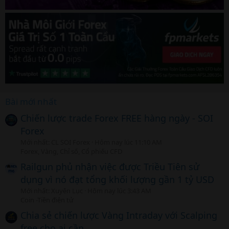
Bài mới nhất
Chiến lược trade Forex FREE hàng ngày - SOI
Forex
Mới nhất: CL SOI Forex
Hôm nay lúc 11:10 AM
Forex, Vàng, Chỉ số, Cổ phiếu CFD
Railgun phủ nhận việc được Triều Tiên sử
dụng vì nó đạt tổng khối lượng gần 1 tỷ USD
Mới nhất: Xuyên Lục
Hôm nay lúc 3:43 AM
Coin -Tiền điện tử
Chia sẻ chiến lược Vàng Intraday với Scalping
free cho ai cần