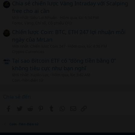
Chia sẻ chiến lược Vàng Intraday với Scalping
free cho ai cần
Mới nhất: Siêu Lợi Nhuận
Hôm qua, lúc 6:34 PM
Forex, Vàng, Chỉ số, Cổ phiếu CFD
Chiến lược Coin: BTC, ETH 247 lợi nhuận mỗi
ngày của MrLan
Mới nhất: Chiến lược Coin 247
Hôm qua, lúc 4:30 PM
Crypto Currencies
Tại sao Bitcoin ETF có “dòng tiền bằng 0”
không tiêu cực như bạn nghĩ
Mới nhất: Xuyên Lục
Hôm qua, lúc 3:42 AM
Coin -Tiền điện tử
Chia sẻ đến
Facebook
Twitter
Reddit
Pinterest
Tumblr
WhatsApp
Email
Link
Coin -Tiền điện tử