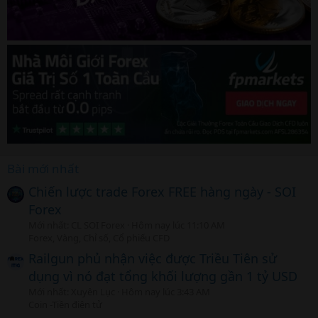
Bài mới nhất
Chiến lược trade Forex FREE hàng ngày - SOI
Forex
Mới nhất: CL SOI Forex
Hôm nay lúc 11:10 AM
Forex, Vàng, Chỉ số, Cổ phiếu CFD
Railgun phủ nhận việc được Triều Tiên sử
dụng vì nó đạt tổng khối lượng gần 1 tỷ USD
Mới nhất: Xuyên Lục
Hôm nay lúc 3:43 AM
Coin -Tiền điện tử