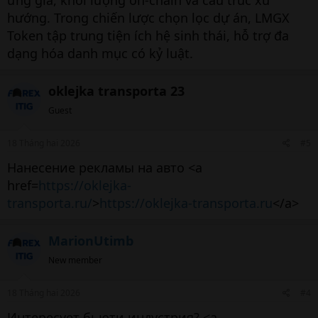
hướng. Trong chiến lược chọn lọc dự án, LMGX
Token tập trung tiện ích hệ sinh thái, hỗ trợ đa
dạng hóa danh mục có kỷ luật.
oklejka transporta 23
Guest
18 Tháng hai 2026
#5
Нанесение рекламы на авто <a
href=
https://oklejka-
transporta.ru/
>
https://oklejka-transporta.ru
</a>
MarionUtimb
New member
18 Tháng hai 2026
#4
Интересует бьюти индустрия? <a