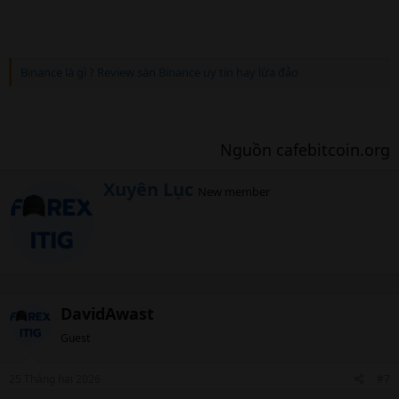
Binance là gì ? Review sàn Binance uy tín hay lừa đảo
Nguồn cafebitcoin.org​
W
Xuyên Lục
New member
r
i
t
t
e
n
b
DavidAwast
y
Guest
25 Tháng hai 2026
#7