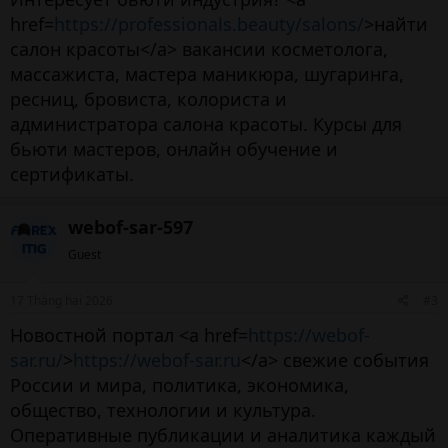
href=
https://professionals.beauty/salons/
>найти
салон красоты</a> вакансии косметолога,
массажиста, мастера маникюра, шугаринга,
ресниц, бровиста, колориста и
администратора салона красоты. Курсы для
бьюти мастеров, онлайн обучение и
сертификаты.
webof-sar-597
Guest
17 Tháng hai 2026
#3
Новостной портал <a href=
https://webof-
sar.ru/
>
https://webof-sar.ru
</a> свежие события
России и мира, политика, экономика,
общество, технологии и культура.
Оперативные публикации и аналитика каждый