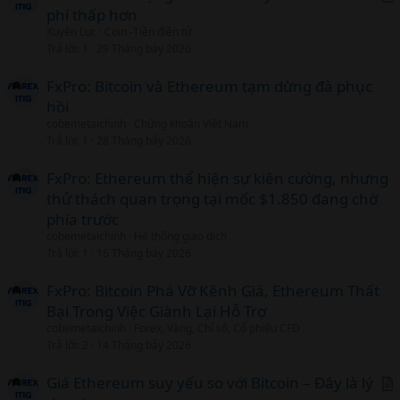
phí thấp hơn
r
Xuyên Lục
Coin -Tiền điện tử
t
Trả lời
1
29 Tháng bảy 2026
i
c
FxPro: Bitcoin và Ethereum tạm dừng đà phục
l
hồi
cobemetaichinh
Chứng khoán Việt Nam
Trả lời
1
28 Tháng bảy 2026
FxPro: Ethereum thể hiện sự kiên cường, nhưng
thử thách quan trọng tại mốc $1.850 đang chờ
phía trước
cobemetaichinh
Hệ thống giao dịch
Trả lời
1
16 Tháng bảy 2026
FxPro: Bitcoin Phá Vỡ Kênh Giá, Ethereum Thất
Bại Trong Việc Giành Lại Hỗ Trợ
cobemetaichinh
Forex, Vàng, Chỉ số, Cổ phiếu CFD
Trả lời
2
14 Tháng bảy 2026
Giá Ethereum suy yếu so với Bitcoin – Đây là lý