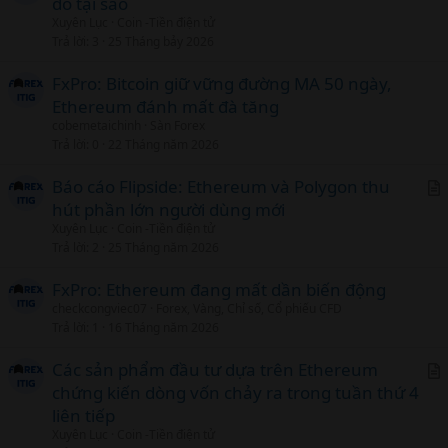
do tại sao
r
Xuyên Lục
Coin -Tiền điện tử
t
Trả lời
3
25 Tháng bảy 2026
i
c
FxPro: Bitcoin giữ vững đường MA 50 ngày,
l
Ethereum đánh mất đà tăng
cobemetaichinh
Sàn Forex
Trả lời
0
22 Tháng năm 2026
Báo cáo Flipside: Ethereum và Polygon thu
hút phần lớn người dùng mới
r
Xuyên Lục
Coin -Tiền điện tử
t
Trả lời
2
25 Tháng năm 2026
i
c
FxPro: Ethereum đang mất dần biến động
l
checkcongviec07
Forex, Vàng, Chỉ số, Cổ phiếu CFD
Trả lời
1
16 Tháng năm 2026
Các sản phẩm đầu tư dựa trên Ethereum
chứng kiến dòng vốn chảy ra trong tuần thứ 4
r
liên tiếp
t
Xuyên Lục
Coin -Tiền điện tử
i