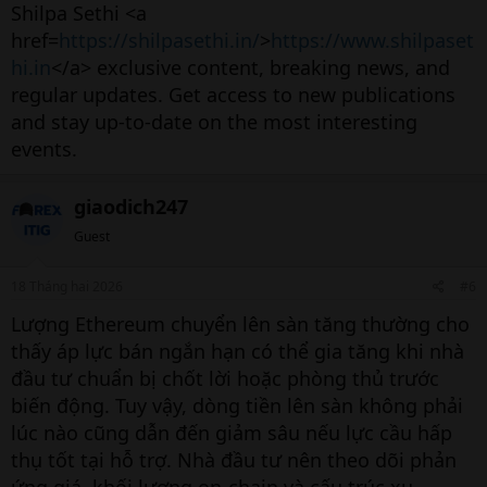
Shilpa Sethi <a
href=
https://shilpasethi.in/
>
https://www.shilpaset
hi.in
</a> exclusive content, breaking news, and
regular updates. Get access to new publications
and stay up-to-date on the most interesting
events.
giaodich247
Guest
18 Tháng hai 2026
#6
Lượng Ethereum chuyển lên sàn tăng thường cho
thấy áp lực bán ngắn hạn có thể gia tăng khi nhà
đầu tư chuẩn bị chốt lời hoặc phòng thủ trước
biến động. Tuy vậy, dòng tiền lên sàn không phải
lúc nào cũng dẫn đến giảm sâu nếu lực cầu hấp
thụ tốt tại hỗ trợ. Nhà đầu tư nên theo dõi phản
ứng giá, khối lượng on-chain và cấu trúc xu