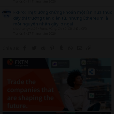
Trả lời
0
11 Tháng năm 2026
c
l
FxPro: Thị trường chứng khoán một lần nữa thúc
đẩy thị trường tiền điện tử, nhưng Ethereum là
một nguyên nhân gây lo ngại
checkcongviec07
Forex, Vàng, Chỉ số, Cổ phiếu CFD
Trả lời
4
27 Tháng năm 2026
Facebook
Twitter
Reddit
Pinterest
Tumblr
WhatsApp
Email
Link
Chia sẻ: