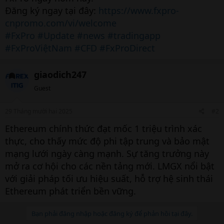
Đăng ký ngay tại đây:
https://www.fxpro-
cnpromo.com/vi/welcome
#FxPro
#Update
#news
#tradingapp
#FxProViệtNam
#CFD
#FxProDirect
giaodich247
Guest
29 Tháng mười hai 2025
#2
Ethereum chính thức đạt mốc 1 triệu trình xác
thực, cho thấy mức độ phi tập trung và bảo mật
mạng lưới ngày càng mạnh. Sự tăng trưởng này
mở ra cơ hội cho các nền tảng mới. LMGX nổi bật
với giải pháp tối ưu hiệu suất, hỗ trợ hệ sinh thái
Ethereum phát triển bền vững.
Bạn phải đăng nhập hoặc đăng ký để phản hồi tại đây.