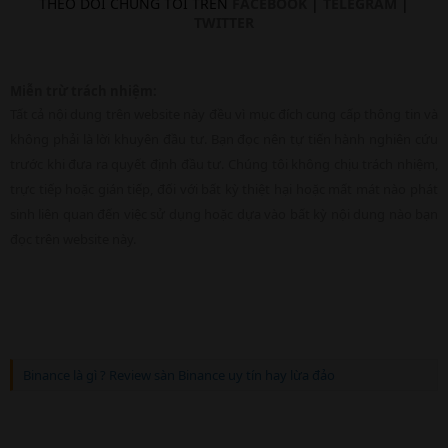
THEO DÕI CHÚNG TÔI TRÊN
FACEBOOK
|
TELEGRAM
|
TWITTER
Miễn trừ trách nhiệm:
Tất cả nội dung trên website này đều vì mục đích cung cấp thông tin và
không phải là lời khuyên đầu tư. Bạn đọc nên tự tiến hành nghiên cứu
trước khi đưa ra quyết định đầu tư. Chúng tôi không chịu trách nhiệm,
trực tiếp hoặc gián tiếp, đối với bất kỳ thiệt hại hoặc mất mát nào phát
sinh liên quan đến việc sử dụng hoặc dựa vào bất kỳ nội dung nào bạn
đọc trên website này.
Binance là gì ? Review sàn Binance uy tín hay lừa đảo