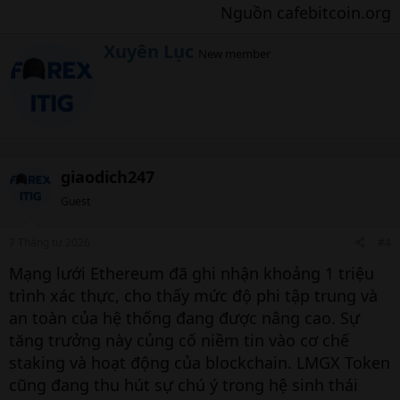
Nguồn cafebitcoin.org​
W
Xuyên Lục
New member
r
i
t
t
e
n
b
giaodich247
y
Guest
7 Tháng tư 2026
#4
Mạng lưới Ethereum đã ghi nhận khoảng 1 triệu
trình xác thực, cho thấy mức độ phi tập trung và
an toàn của hệ thống đang được nâng cao. Sự
tăng trưởng này củng cố niềm tin vào cơ chế
staking và hoạt động của blockchain. LMGX Token
cũng đang thu hút sự chú ý trong hệ sinh thái