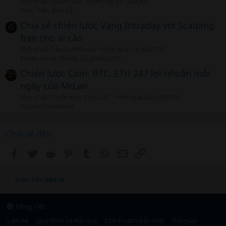
Mới nhất: Xuyên Lục
Hôm nay lúc 3:43 AM
Coin -Tiền điện tử
Chia sẻ chiến lược Vàng Intraday với Scalping
free cho ai cần
Mới nhất: Siêu Lợi Nhuận
Hôm qua, lúc 6:34 PM
Forex, Vàng, Chỉ số, Cổ phiếu CFD
Chiến lược Coin: BTC, ETH 247 lợi nhuận mỗi
ngày của MrLan
Mới nhất: Chiến lược Coin 247
Hôm qua, lúc 4:30 PM
Crypto Currencies
Chia sẻ đến
Facebook
Twitter
Reddit
Pinterest
Tumblr
WhatsApp
Email
Link
Coin -Tiền điện tử
Tiếng Việt
Liên hệ
Quy định và Nội quy
Chính sách bảo mật
Trợ giúp