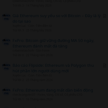
cobemetaichinh
Forex, Vàng, Chỉ số, Cổ phiếu CFD
Trả lời
2
14 Tháng bảy 2026
Giá Ethereum suy yếu so với Bitcoin – Đây là lý
do tại sao
r
Xuyên Lục
Coin -Tiền điện tử
t
Trả lời
3
25 Tháng bảy 2026
i
c
FxPro: Bitcoin giữ vững đường MA 50 ngày,
l
Ethereum đánh mất đà tăng
cobemetaichinh
Sàn Forex
Trả lời
0
22 Tháng năm 2026
Báo cáo Flipside: Ethereum và Polygon thu
hút phần lớn người dùng mới
r
Xuyên Lục
Coin -Tiền điện tử
t
Trả lời
2
25 Tháng năm 2026
i
c
FxPro: Ethereum đang mất dần biến động
l
checkcongviec07
Forex, Vàng, Chỉ số, Cổ phiếu CFD
Trả lời
1
16 Tháng năm 2026