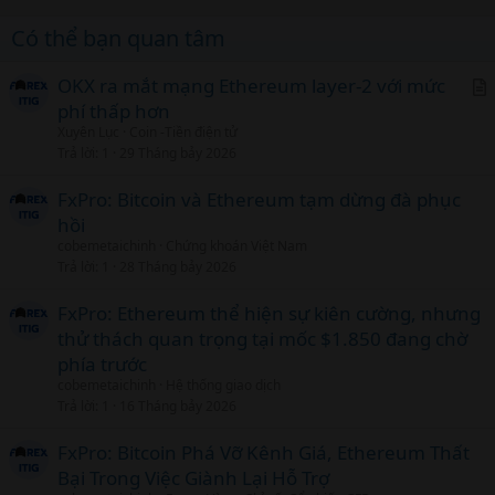
Có thể bạn quan tâm
OKX ra mắt mạng Ethereum layer-2 với mức
phí thấp hơn
r
Xuyên Lục
Coin -Tiền điện tử
t
Trả lời
1
29 Tháng bảy 2026
i
c
FxPro: Bitcoin và Ethereum tạm dừng đà phục
l
hồi
cobemetaichinh
Chứng khoán Việt Nam
Trả lời
1
28 Tháng bảy 2026
FxPro: Ethereum thể hiện sự kiên cường, nhưng
thử thách quan trọng tại mốc $1.850 đang chờ
phía trước
cobemetaichinh
Hệ thống giao dịch
Trả lời
1
16 Tháng bảy 2026
FxPro: Bitcoin Phá Vỡ Kênh Giá, Ethereum Thất
Bại Trong Việc Giành Lại Hỗ Trợ