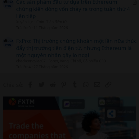
Các sản phẩm đầu tư dựa trên Ethereum
chứng kiến dòng vốn chảy ra trong tuần thứ 4
r
liên tiếp
t
Xuyên Lục
Coin -Tiền điện tử
i
Trả lời
0
11 Tháng năm 2026
c
l
FxPro: Thị trường chứng khoán một lần nữa thúc
đẩy thị trường tiền điện tử, nhưng Ethereum là
một nguyên nhân gây lo ngại
checkcongviec07
Forex, Vàng, Chỉ số, Cổ phiếu CFD
Trả lời
4
27 Tháng năm 2026
Facebook
Twitter
Reddit
Pinterest
Tumblr
WhatsApp
Email
Link
Chia sẻ: