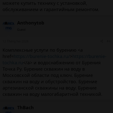
можете купить технику с установкой,
обслуживанием и гарантийным ремонтом.
Anthonytob
Guest
12 Tháng hai 2026
#4
Комплексные услуги по бурению <a
href=
https://burenie-tochka.ru/
>
https://burenie-
tochka.ru
</a> и водоснабжению от Бурения
Точка Ру. Бурение скважин на воду в
Московской области под ключ. Бурение
скважин на воду и обустройство. Бурение
артезианской скважины на воду. Бурение
скважин на воду малогабаритной техникой.
ThBach