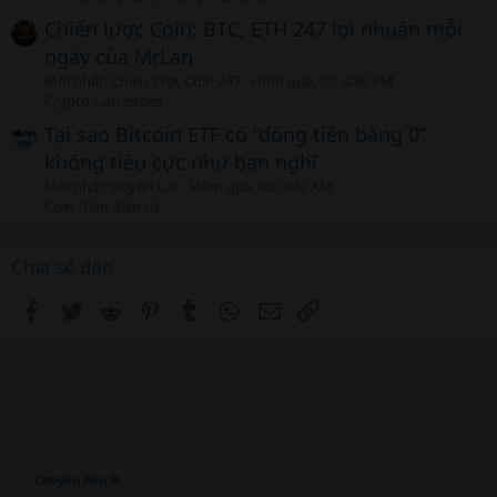
Chiến lược Coin: BTC, ETH 247 lợi nhuận mỗi
ngày của MrLan
Mới nhất: Chiến lược Coin 247
Hôm qua, lúc 4:30 PM
Crypto Currencies
Tại sao Bitcoin ETF có “dòng tiền bằng 0”
không tiêu cực như bạn nghĩ
Mới nhất: Xuyên Lục
Hôm qua, lúc 3:42 AM
Coin -Tiền điện tử
Chia sẻ đến
Facebook
Twitter
Reddit
Pinterest
Tumblr
WhatsApp
Email
Link
Chuyện bên lề