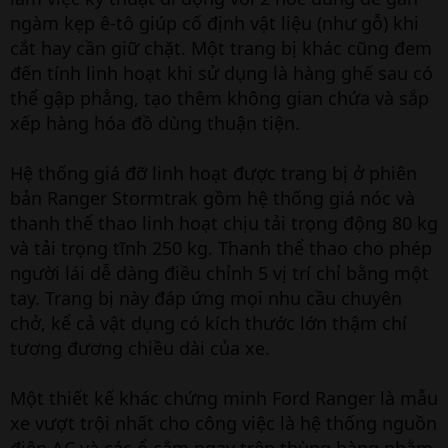
ngàm kẹp ê-tô giúp cố định vật liệu (như gỗ) khi
cắt hay cần giữ chặt. Một trang bị khác cũng đem
đến tính linh hoạt khi sử dụng là hàng ghế sau có
thể gập phẳng, tạo thêm không gian chứa và sắp
xếp hàng hóa đồ dùng thuận tiện.
Hệ thống giá đỡ linh hoạt được trang bị ở phiên
bản Ranger Stormtrak gồm hệ thống giá nóc và
thanh thể thao linh hoạt chịu tải trọng động 80 kg
và tải trọng tĩnh 250 kg. Thanh thể thao cho phép
người lái dễ dàng điều chỉnh 5 vị trí chỉ bằng một
tay. Trang bị này đáp ứng mọi nhu cầu chuyên
chở, kể cả vật dụng có kích thước lớn thậm chí
tương đương chiều dài của xe.
Một thiết kế khác chứng minh Ford Ranger là mẫu
xe vượt trội nhất cho công việc là hệ thống nguồn
điện AC và các ổ cắm ngay trên thùng hàng nhằm