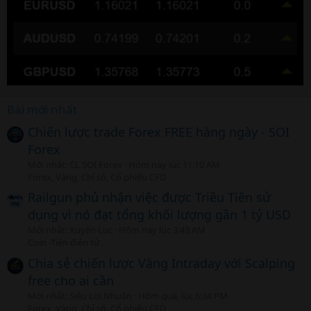
Bài mới nhất
Chiến lược trade Forex FREE hàng ngày - SOI
Forex
Mới nhất: CL SOI Forex
Hôm nay lúc 11:10 AM
Forex, Vàng, Chỉ số, Cổ phiếu CFD
Railgun phủ nhận việc được Triều Tiên sử
dụng vì nó đạt tổng khối lượng gần 1 tỷ USD
Mới nhất: Xuyên Lục
Hôm nay lúc 3:43 AM
Coin -Tiền điện tử
Chia sẻ chiến lược Vàng Intraday với Scalping
free cho ai cần
Mới nhất: Siêu Lợi Nhuận
Hôm qua, lúc 6:34 PM
Forex, Vàng, Chỉ số, Cổ phiếu CFD