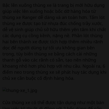
Bậc lên xuống thùng xe là trang bị mới hữu dụng
giúp việc lên xuống hoặc bốc dỡ hàng hóa từ
thùng xe Ranger dễ dàng và an toàn hơn. Tấm lót
thùng xe được tạo từ nhựa đúc chống trầy xước,
dễ vệ sinh giúp chủ sở hữu thêm yên tâm khi chất
các dụng cụ cồng kềnh, nặng nề. Phần lót thùng
hai bên thành xe được tích hợp thêm nhiều rãnh
dọc để người dùng tự tối ưu không gian bên
trong, tùy biến thùng xe bằng cách cài những
thanh gỗ vào các rãnh có sẵn, tạo nên những
khoang nhỏ hơn phù hợp với nhu cầu. Ngoài ra, 6
điểm neo trong thùng xe sẽ phát huy tác dụng khi
chủ xe cần buộc cố định hàng hóa.
Cửa thùng xe có thể được tận dụng như một bàn
làm việc kỹ thuật di động với 2 hốc dùng để gắn