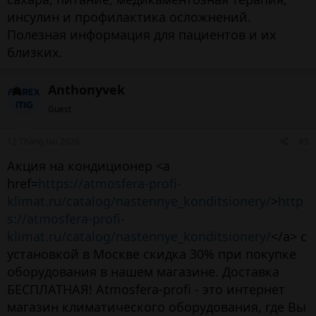
инсулин и профилактика осложнений.
Полезная информация для пациентов и их
близких.
Anthonyvek
Guest
12 Tháng hai 2026
#5
Акция на кондиционер <a
href=
https://atmosfera-profi-
klimat.ru/catalog/nastennye_konditsionery/
>
http
s://atmosfera-profi-
klimat.ru/catalog/nastennye_konditsionery/
</a> с
установкой в Москве скидка 30% при покупке
оборудования в нашем магазине. Доставка
БЕСПЛАТНАЯ! Atmosfera-profi - это интернет
магазин климатического оборудования, где Вы