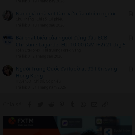
Trả lời
3
19 Tháng bảy 2026
Năm giá nhà vụt tầm với của nhiều người
Chu Thắng
Chỉ số, Cổ phiếu
r
Trả lời
0
18 Tháng sáu 2026
t
i
Bài phát biểu của người đứng đầu ECB
c
Christine Lagarde. EU, 10:00 (GMT+2) 21 thg 5
r
l
Toàn LiteForex
Thị trường Forex, Vàng
t
Trả lời
0
2 Tháng sáu 2026
i
c
Người Trung Quốc đại lục ồ ạt đổ tiền sang
l
Hong Kong
r
HuyềnLQ
Chỉ số, Cổ phiếu
t
Trả lời
0
31 Tháng năm 2026
i
c
Facebook
Twitter
Reddit
Pinterest
Tumblr
WhatsApp
Email
Link
Chia sẻ:
l