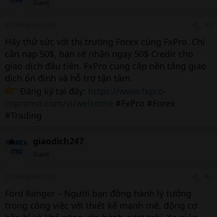
Guest
30 Tháng bảy 2025
#3
Hãy thử sức với thị trường Forex cùng FxPro. Chỉ
cần nạp 50$, bạn sẽ nhận ngay 50$ Credit cho
giao dịch đầu tiên. FxPro cung cấp nền tảng giao
dịch ổn định và hỗ trợ tận tâm.
Đăng ký tại đây:
https://www.fxpro-
cnpromo.com/vi/welcome
#FxPro #Forex
#Trading
giaodich247
Guest
17 Tháng bảy 2025
#2
Ford Ranger – Người bạn đồng hành lý tưởng
trong công việc với thiết kế mạnh mẽ, động cơ