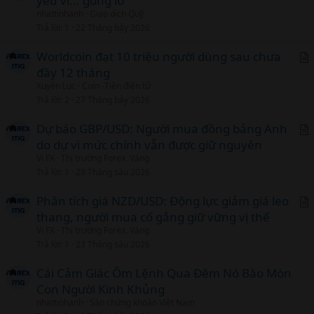
yêu vì... gồng lỗ
nhattinhanh
Giao dịch Quỹ
Trả lời
1
22 Tháng bảy 2026
Worldcoin đạt 10 triệu người dùng sau chưa
đầy 12 tháng
r
Xuyên Lục
Coin -Tiền điện tử
t
Trả lời
2
27 Tháng bảy 2026
i
c
Dự báo GBP/USD: Người mua đồng bảng Anh
l
do dự vì mức chính vẫn được giữ nguyên
r
Vi FX
Thị trường Forex, Vàng
t
Trả lời
1
29 Tháng sáu 2026
i
c
Phân tích giá NZD/USD: Động lực giảm giá leo
l
thang, người mua cố gắng giữ vững vị thế
r
Vi FX
Thị trường Forex, Vàng
t
Trả lời
1
23 Tháng sáu 2026
i
c
Cái Cảm Giác Ôm Lệnh Qua Đêm Nó Bào Mòn
l
Con Người Kinh Khủng
nhattinhanh
Sàn chứng khoán Việt Nam