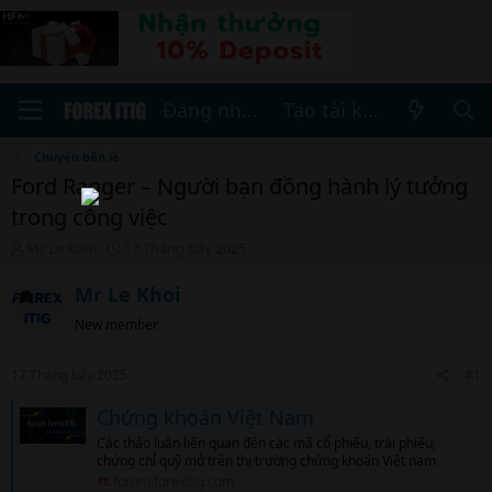
Đăng nhập
Tạo tài khoản
Chuyện bên lề
Ford Ranger – Người bạn đồng hành lý tưởng
trong công việc
T
N
Mr Le Khoi
17 Tháng bảy 2025
h
g
r
à
Mr Le Khoi
e
y
New member
a
b
d
ắ
s
t
17 Tháng bảy 2025
#1
t
đ
a
ầ
Chứng khoán Việt Nam
r
u
Các thảo luận liên quan đến các mã cổ phiếu, trái phiếu,
t
chứng chỉ quỹ mở trên thị trường chứng khoán Việt nam
e
forum.forexitig.com
r