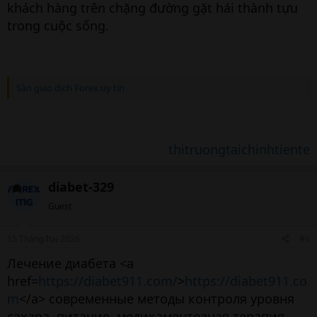
khách hàng trên chặng đường gặt hái thành tựu
trong cuộc sống.
Sàn giao dịch Forex uy tín
thitruongtaichinhtiente
diabet-329
Guest
15 Tháng hai 2026
#6
Лечение диабета <a
href=
https://diabet911.com/
>
https://diabet911.co
m
</a> современные методы контроля уровня
сахара, питание, медикаментозная терапия,