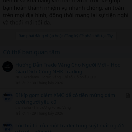
bền bỉ và khả năng vận hành vượt trội. Xe giúp
bạn hoàn thành nhiệm vụ nhanh chóng, an toàn
trên mọi địa hình, đồng thời mang lại sự tiện nghi
và thoải mái tối đa.
Bạn phải đăng nhập hoặc đăng ký để phản hồi tại đây.
Có thể bạn quan tâm
Hướng Dẫn Trade Vàng Cho Người Mới – Học
Giao Dịch Cùng NHK Trading
NHK Academy
Forex, Vàng, Chỉ số, Cổ phiếu CFD
Trả lời
2
30 Tháng bảy 2026
Bí kíp gom điểm XMC để có tiền mừng đám
cưới người yêu cũ
r
thanhaha
Thị trường Forex, Vàng
t
Trả lời
1
29 Tháng bảy 2026
i
c
Lời thú tội của một trader từng suýt mất người
l