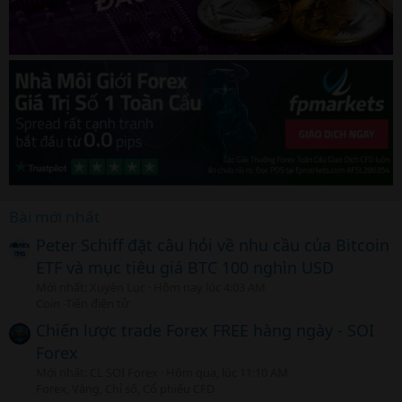
Bài mới nhất
Peter Schiff đặt câu hỏi về nhu cầu của Bitcoin
ETF và mục tiêu giá BTC 100 nghìn USD
Mới nhất: Xuyên Lục
Hôm nay lúc 4:03 AM
Coin -Tiền điện tử
Chiến lược trade Forex FREE hàng ngày - SOI
Forex
Mới nhất: CL SOI Forex
Hôm qua, lúc 11:10 AM
Forex, Vàng, Chỉ số, Cổ phiếu CFD