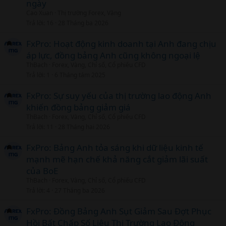
ngày
t
Cao Xuan
Thị trường Forex, Vàng
i
Trả lời
16
28 Tháng ba 2026
c
l
FxPro: Hoạt động kinh doanh tại Anh đang chịu
áp lực, đồng bảng Anh cũng không ngoại lệ
ThBach
Forex, Vàng, Chỉ số, Cổ phiếu CFD
Trả lời
1
6 Tháng tám 2025
FxPro: Sự suy yếu của thị trường lao động Anh
khiến đồng bảng giảm giá
ThBach
Forex, Vàng, Chỉ số, Cổ phiếu CFD
Trả lời
11
28 Tháng hai 2026
FxPro: Bảng Anh tỏa sáng khi dữ liệu kinh tế
mạnh mẽ hạn chế khả năng cắt giảm lãi suất
của BoE
ThBach
Forex, Vàng, Chỉ số, Cổ phiếu CFD
Trả lời
4
27 Tháng ba 2026
FxPro: Đồng Bảng Anh Sụt Giảm Sau Đợt Phục
Hồi Bất Chấp Số Liệu Thị Trường Lao Động