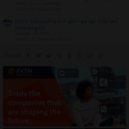
ThBach
Crypto Currencies
Trả lời
0
23 Tháng một 2025
FxPro: Đồng bảng Anh giảm giá bất chấp lạm
phát tăng tốc
Cao Xuan
Sàn Forex
Trả lời
0
22 Tháng mười một 2024
Facebook
Twitter
Reddit
Pinterest
Tumblr
WhatsApp
Email
Link
Chia sẻ: