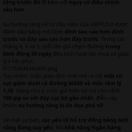
tăng trước đó
đi kèm với
nguy cơ điều chỉnh
sâu hơn
.
Xu hướng tăng kể từ đầu năm của GBP/USD được
đánh dấu bằng mô hình
đỉnh sau cao hơn đỉnh
trước và đáy sau cao hơn đáy trước
. Trong các
tháng 4, 5 và 6, mỗi lần giá chạm đường
trung
bình động 50 ngày
đều kích hoạt lực mua và giúp
giá hồi phục.
Tuy nhiên, tuần giao dịch mới mở ra với
một cú
sụt giảm dưới cả đường MA50 và mốc tâm lý
1,35
. Đáng chú ý, mức giá hiện tại chỉ còn cách
100 pip so với đáy cục bộ gần nhất
, điều này
khiến
xu hướng tăng bị đe dọa phá vỡ
.
Về mặt cơ bản,
các yếu tố hỗ trợ đồng bảng Anh
cũng đang suy yếu
, khi
khả năng Ngân hàng