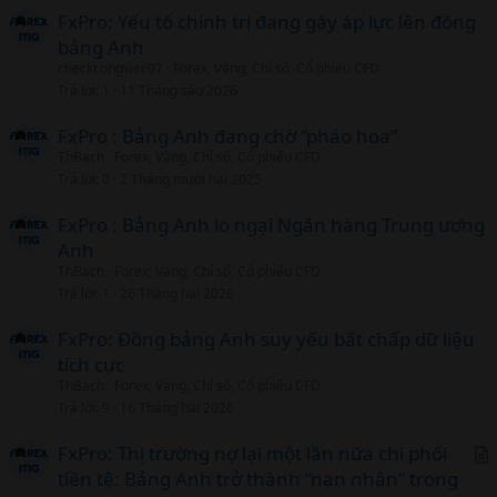
FxPro: Yếu tố chính trị đang gây áp lực lên đồng
bảng Anh
checkcongviec07
Forex, Vàng, Chỉ số, Cổ phiếu CFD
Trả lời
1
11 Tháng sáu 2026
FxPro : Bảng Anh đang chờ “pháo hoa”
ThBach
Forex, Vàng, Chỉ số, Cổ phiếu CFD
Trả lời
0
2 Tháng mười hai 2025
FxPro : Bảng Anh lo ngại Ngân hàng Trung ương
Anh
ThBach
Forex, Vàng, Chỉ số, Cổ phiếu CFD
Trả lời
1
26 Tháng hai 2026
FxPro: Đồng bảng Anh suy yếu bất chấp dữ liệu
tích cực
ThBach
Forex, Vàng, Chỉ số, Cổ phiếu CFD
Trả lời
9
16 Tháng hai 2026
FxPro: Thị trường nợ lại một lần nữa chi phối
tiền tệ: Bảng Anh trở thành “nạn nhân” trong
r