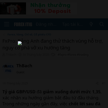
Đăng nhập
Tạo tài khoản
Forex, Vàng, Chỉ số, Cổ phiếu CFD
FxPro: Bảng Anh đang thử thách vùng hỗ trợ,
nguy cơ phá vỡ xu hướng tăng
T
N
T
ThBach
16 Tháng bảy 2025
#fxpro #forex #trading
h
g
h
r
à
ẻ
ThBach
e
y
a
b
Guest
d
ắ
s
t
16 Tháng bảy 2025
#1
t
đ
a
ầ
Tỷ giá GBP/USD
đã
giảm xuống dưới mức 1,35
,
r
u
xác nhận xu hướng giảm bắt đầu từ đầu tháng.
t
e
Trong những ngày gần đây, việc
chốt lời sau đà
r