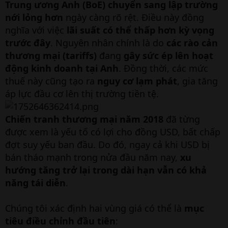
Trung ương Anh (BoE) chuyển sang lập trường
nới lỏng hơn
ngày càng rõ rệt. Điều này đồng
nghĩa với việc
lãi suất có thể thấp hơn kỳ vọng
trước đây
. Nguyên nhân chính là do
các rào cản
thương mại (tariffs)
đang
gây sức ép lên hoạt
động kinh doanh tại Anh
. Đồng thời, các mức
thuế này cũng tạo ra
nguy cơ lạm phát
, gia tăng
áp lực đầu cơ lên thị trường tiền tệ.
Chiến tranh thương mại năm 2018
đã từng
được xem là yếu tố có lợi cho đồng USD, bất chấp
đợt suy yếu ban đầu. Do đó, ngay cả khi USD bị
bán tháo mạnh trong nửa đầu năm nay,
xu
hướng tăng trở lại trong dài hạn vẫn có khả
năng tái diễn
.
Chúng tôi xác định hai vùng giá có thể là
mục
tiêu điều chỉnh đầu tiên
: