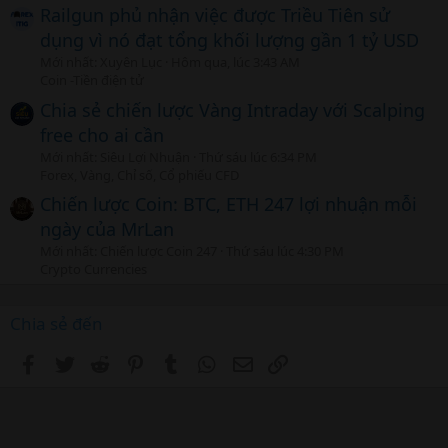
Railgun phủ nhận việc được Triều Tiên sử
dụng vì nó đạt tổng khối lượng gần 1 tỷ USD
Mới nhất: Xuyên Lục
Hôm qua, lúc 3:43 AM
Coin -Tiền điện tử
Chia sẻ chiến lược Vàng Intraday với Scalping
free cho ai cần
Mới nhất: Siêu Lợi Nhuận
Thứ sáu lúc 6:34 PM
Forex, Vàng, Chỉ số, Cổ phiếu CFD
Chiến lược Coin: BTC, ETH 247 lợi nhuận mỗi
ngày của MrLan
Mới nhất: Chiến lược Coin 247
Thứ sáu lúc 4:30 PM
Crypto Currencies
Chia sẻ đến
Facebook
Twitter
Reddit
Pinterest
Tumblr
WhatsApp
Email
Link