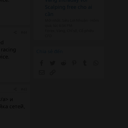
Scalping free cho ai
cần
Mới nhất: Siêu Lợi Nhuận
Hôm
qua, lúc 6:34 PM
Forex, Vàng, Chỉ số, Cổ phiếu
#44
CFD
ed
 racing
Chia sẻ đến
ice.
Facebook
Twitter
Reddit
Pinterest
Tumblr
WhatsApp
Email
Link
#43
</a> и
ка сетей,