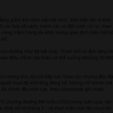
đang giảm khi năm sắp kết thúc. Đòn bẩy vẫn ở mức 
ối ưu hóa sổ sách, tránh các cú đặt cược rủi ro, theo
càng trầm trọng do khối lượng giao dịch tiền mã hó
 sử.
coin dường như đã kết thúc. Trước khi có đợt tăng lớ
i đoạn điều chỉnh sâu hơn, có thể xuống khoảng 50.00
in trong kho dự trữ tiếp tục “chọn lọc nhưng đều đặn
ở người mua đã mở rộng đáng kể: không chỉ miner mà
 tài chính đều tích cực, theo Glassnode ghi nhận.
TC (tương đương 980 triệu USD) trong tuần qua, lặp 
 nhất kể từ tháng 7 – và thực hiện một lần mua lớn