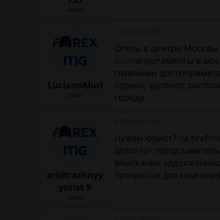
Guest
6 Tháng ba 2026
Отель в центре Москвы 
siti/
>апартаменты в мос
главными достопримеч
LucianoAluri
сервис, удобное распо
Guest
города.
6 Tháng ba 2026
Нужен юрист? <a href=
h
дело</a> представитель
взыскание задолженнос
arbitrazhnyy
процессов для компани
yurist 9
Guest
6 Tháng ba 2026