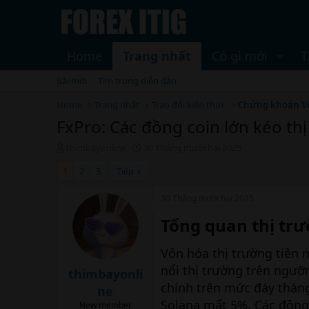
Home
Trang nhất
Có gì mới
T
Bài mới
Tìm trong diễn đàn
Home
Trang nhất
Trao đổi kiến thức
Chứng khoán V
FxPro: Các đồng coin lớn kéo th
T
N
thimbayonline
30 Tháng mười hai 2025
h
g
1
2
3
Tiếp
r
à
e
y
a
b
30 Tháng mười hai 2025
d
ắ
Tổng quan thị trư
s
t
t
đ
a
ầ
Vốn hóa thị trường tiền
r
u
nổi thị trường trên ngưỡ
t
thimbayonli
e
chính trên mức đáy thán
ne
r
Solana mất 5%. Các đồng 
New member