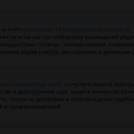
<a href=
https://deart-13.ru/apartamenty-v-moskva-
ква сити на час</a> омфортное размещение рядо
ательностями столицы. Уютные номера, совреме
ложение рядом с метро, ресторанами и деловыми
ttps://arbitrazhnyy-yurist.ru/
>услуги юриста арбит
ство в арбитражном суде, защита интересов бизн
ти, споры по договорам и сопровождение судебн
й и предпринимателей.