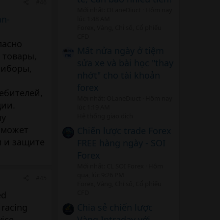
#46
Mới nhất: OLaneDiuct
Hôm nay
an-
lúc 1:48 AM
Forex, Vàng, Chỉ số, Cổ phiếu
CFD
ласно
Mất nửa ngày ở tiệm
 товары,
sửa xe và bài học "thay
риборы,
nhớt" cho tài khoản
forex
ебителей,
Mới nhất: OLaneDiuct
Hôm nay
ции.
lúc 1:19 AM
чу
Hệ thống giao dịch
 может
Chiến lược trade Forex
м и защите
FREE hàng ngày - SOI
Forex
Mới nhất: CL SOI Forex
Hôm
qua, lúc 9:26 PM
#45
Forex, Vàng, Chỉ số, Cổ phiếu
CFD
ed
Chia sẻ chiến lược
 racing
Vàng Intraday với
ice.