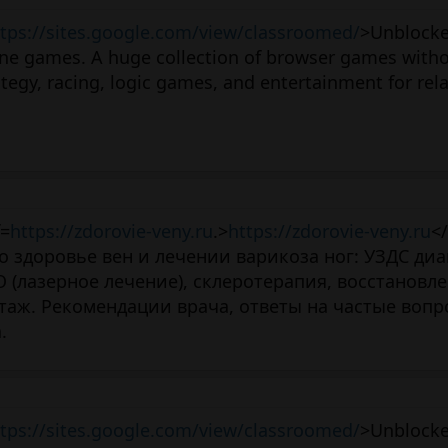
tps://sites.google.com/view/classroomed/
>Unblock
ine games. A huge collection of browser games with
rategy, racing, logic games, and entertainment for rel
f=
https://zdorovie-veny.ru
.>
https://zdorovie-veny.ru
<
 здоровье вен и лечении варикоза ног: УЗДС диа
 (лазерное лечение), склеротерапия, восстановл
аж. Рекомендации врача, ответы на частые вопр
.
tps://sites.google.com/view/classroomed/
>Unblock