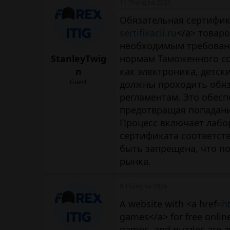
11 Tháng ba 2026
Обязательная сертифик
sertifikacii.ru
</a> товар
необходимым требовани
StanleyTwig
нормам Таможенного со
n
как электроника, детс
Guest
должны проходить обяз
регламентам. Это обесп
предотвращая попадани
Процесс включает лабо
сертификата соответст
быть запрещена, что п
рынка.
9 Tháng ba 2026
A website with <a href=
h
games</a> for free onlin
games, and puzzles are av