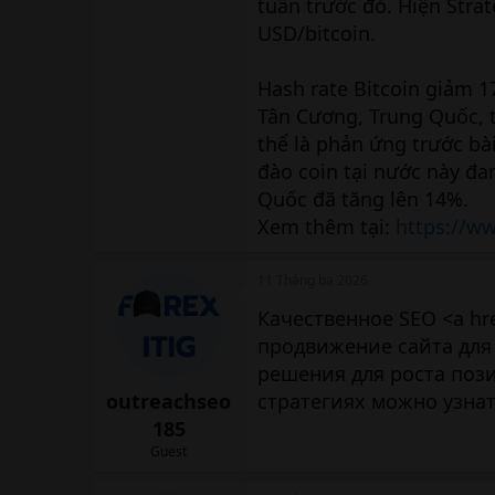
tuần trước đó. Hiện Stra
USD/bitcoin.
Hash rate Bitcoin giảm 1
Tân Cương, Trung Quốc, 
thể là phản ứng trước bà
đào coin tại nước này đa
Quốc đã tăng lên 14%.
Xem thêm tại:
https://w
11 Tháng ba 2026
Качественное SEO <a hr
продвижение сайта для
решения для роста пози
outreachseo
стратегиях можно узнат
185
Guest