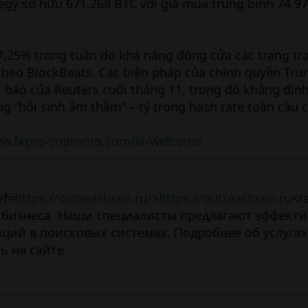
tegy sở hữu 671.268 BTC với giá mua trung bình 74.9
7,25% trong tuần do khả năng đóng cửa các trang trạ
theo BlockBeats. Các biện pháp của chính quyền Tru
i báo của Reuters cuối tháng 11, trong đó khẳng địn
ng “hồi sinh âm thầm” – tỷ trọng hash rate toàn cầu 
ww.fxpro-cnpromo.com/vi/welcome
ef=
https://outreachseo.ru/
>
https://outreachseo.ru
</
 бизнеса. Наши специалисты предлагают эффект
ций в поисковых системах. Подробнее об услугах
ь на сайте