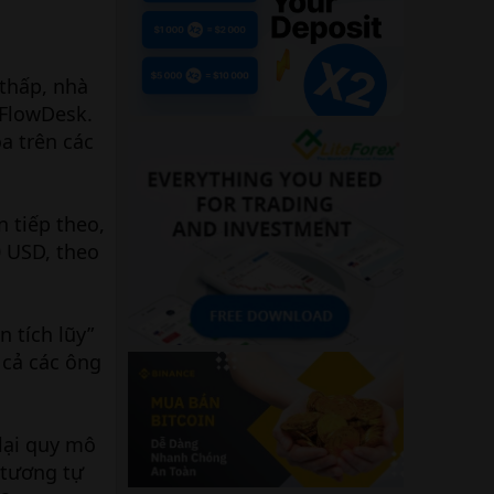
thấp, nhà
 FlowDesk.
a trên các
n tiếp theo,
0 USD, theo
 tích lũy”
 cả các ông
lại quy mô
 tương tự