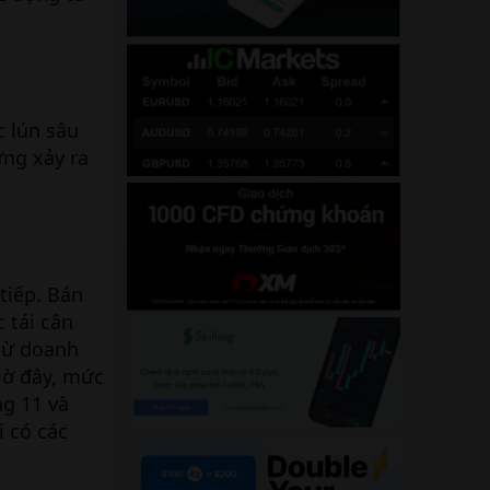
c lún sâu
ừng xảy ra
tiếp. Bán
 tái cân
từ doanh
iờ đây, mức
ng 11 và
 có các