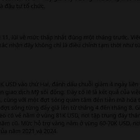
à đầu tư tổ chức.
 11, lùi về mức thấp nhất đúng một tháng trước. Việ
xác nhận đây không chỉ là điều chỉnh tạm thời như t
5K USD vào thứ Hai, đánh dấu chuỗi giảm 4 ngày liên 
 giao dịch Mỹ sôi động. Đây có lẽ là kết quả của việc
 cùng với một đợt sóng quan tâm đến tiền mã hóa 
 đợt sóng từng đẩy giá lên từ tháng 4 đến tháng 8. G
heo có vẻ nằm ở vùng 81K USD, nơi tập trung đáy thá
năm cũ. Mức hỗ trợ vàng nằm ở vùng 60-70K USD, nơi
ủa năm 2021 và 2024.