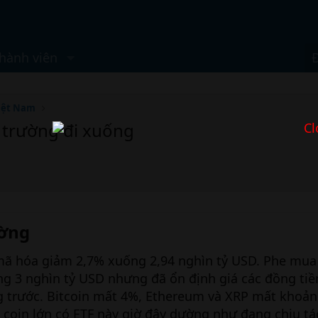
hành viên
iệt Nam
ị trường đi xuống
Cl
ờng​
 mã hóa giảm 2,7% xuống 2,94 nghìn tỷ USD. Phe mua
ng 3 nghìn tỷ USD nhưng đã ổn định giá các đồng ti
g trước. Bitcoin mất 4%, Ethereum và XRP mất khoản
coin lớn có ETF này giờ đây dường như đang chịu tá