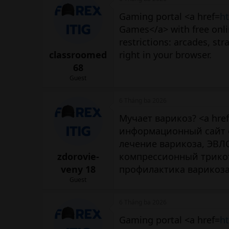
Gaming portal <a href=
ht
Games</a> with free onl
restrictions: arcades, st
classroomed
right in your browser.
68
Guest
6 Tháng ba 2026
Мучает варикоз? <a hre
информационный сайт о
лечение варикоза, ЭВЛО
zdorovie-
компрессионный трикот
veny 18
профилактика варикоза
Guest
6 Tháng ba 2026
Gaming portal <a href=
ht