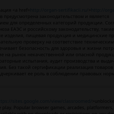
ация <a href=
http://organ-sertifikacii.ru/
>
http://org
ов предусмотрена законодательством и является
ем для определенных категорий продукции. Сог
юза ЕАЭС и российскому законодательству, такие
кие изделия, пищевая продукция и медицинские п
ательную проверку на соответствие техническим
ечивает безопасность для здоровья и жизни потр
е на рынок некачественной или опасной продук
раторные испытания, аудит производства и выда
вия. Без такой сертификации реализация товаров
одчеркивает ее роль в соблюдении правовых нор
ttps://sites.google.com/view/classroomed/
>unblock
e play. Popular browser games, arcades, platformers,
ailable with no downloads or restrictions on any dev