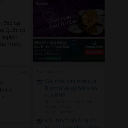
72
i đào tại
ng Quốc có
h ngành
của Trung
Bài mới nhất
#47
Các mốc cao mới của
a>
Bitcoin và sự hồi sinh
ивные
của BNB
 и
Mới nhất: DichaelCucky
Hôm
nay lúc 2:10 AM
Crypto Currencies
Đầu tư cổ phiếu quốc
tế, Cần bao nhiêu tiền?