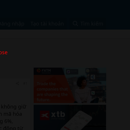
Đăng nhập
Tạo tài khoản
Tìm kiếm
ose
#1
 không giữ
ền mã hóa
g 6%,
c động từ