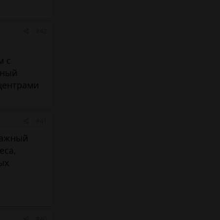
#42
м с
нный
 центрами
#41
ражный
еса,
ых
#40