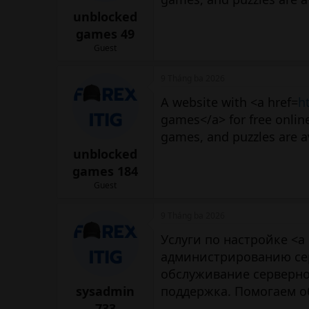
unblocked
games 49
Guest
9 Tháng ba 2026
A website with <a href=
h
games</a> for free onlin
games, and puzzles are av
unblocked
games 184
Guest
9 Tháng ba 2026
Услуги по настройке <a 
администрированию сер
обслуживание серверно
sysadmin
поддержка. Помогаем о
733