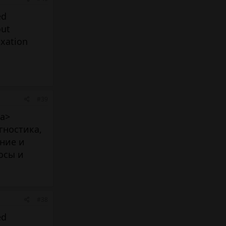
ed
out
axation
#39
/a>
гностика,
ение и
осы и
#38
ed