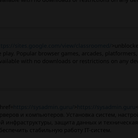
ttps://sites.google.com/view/classroomed/
>unblock
e play. Popular browser games, arcades, platformers,
ailable with no downloads or restrictions on any dev
href=
https://sysadmin.guru/
>
https://sysadmin.guru
веров и компьютеров. Установка систем, настрой
й инфраструктуры, защита данных и техническая
беспечить стабильную работу IT-систем.