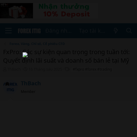
Đăng nhập
Tạo tài khoản
Forex, Vàng, Chỉ số, Cổ phiếu CFD
FxPro: Các sự kiện quan trọng trong tuần tới:
Quyết định lãi suất và doanh số bán lẻ tại Mỹ
T
N
T
ThBach
16 Tháng sáu 2025
#fxpro #forex #trading
h
g
h
r
à
ẻ
ThBach
e
y
a
b
Member
d
ắ
s
t
t
đ
a
ầ
r
u
t
e
r