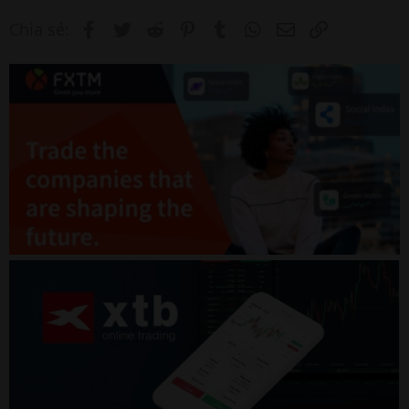
Facebook
Twitter
Reddit
Pinterest
Tumblr
WhatsApp
Email
Link
Chia sẻ: