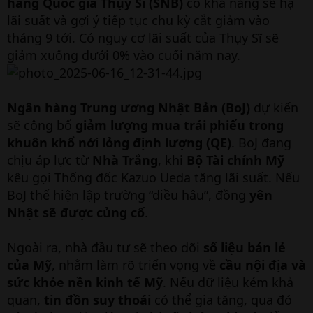
hàng Quốc gia Thụy Sĩ (SNB)
có khả năng sẽ hạ
lãi suất và gợi ý tiếp tục chu kỳ cắt giảm vào
tháng 9 tới. Có nguy cơ lãi suất của Thụy Sĩ sẽ
giảm xuống dưới 0% vào cuối năm nay.
Ngân hàng Trung ương Nhật Bản (BoJ)
dự kiến
sẽ công bố
giảm lượng mua trái phiếu trong
khuôn khổ nới lỏng định lượng (QE)
. BoJ đang
chịu áp lực từ
Nhà Trắng
, khi
Bộ Tài chính Mỹ
kêu gọi Thống đốc Kazuo Ueda tăng lãi suất. Nếu
BoJ thể hiện lập trường “diều hâu”, đồng
yên
Nhật sẽ được củng cố
.
Ngoài ra, nhà đầu tư sẽ theo dõi
số liệu bán lẻ
của Mỹ
, nhằm làm rõ triển vọng về
cầu nội địa và
sức khỏe nền kinh tế Mỹ
. Nếu dữ liệu kém khả
quan,
tin đồn suy thoái
có thể gia tăng, qua đó