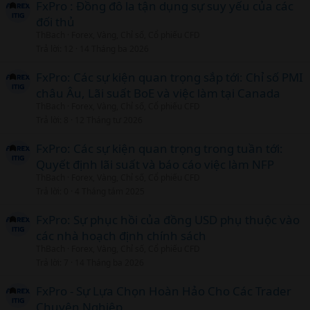
FxPro : Đồng đô la tận dụng sự suy yếu của các
đối thủ
ThBach
Forex, Vàng, Chỉ số, Cổ phiếu CFD
Trả lời
12
14 Tháng ba 2026
FxPro: Các sự kiện quan trọng sắp tới: Chỉ số PMI
châu Âu, Lãi suất BoE và việc làm tại Canada
ThBach
Forex, Vàng, Chỉ số, Cổ phiếu CFD
Trả lời
8
12 Tháng tư 2026
FxPro: Các sự kiện quan trọng trong tuần tới:
Quyết định lãi suất và báo cáo việc làm NFP
ThBach
Forex, Vàng, Chỉ số, Cổ phiếu CFD
Trả lời
0
4 Tháng tám 2025
FxPro: Sự phục hồi của đồng USD phụ thuộc vào
các nhà hoạch định chính sách
ThBach
Forex, Vàng, Chỉ số, Cổ phiếu CFD
Trả lời
7
14 Tháng ba 2026
FxPro - Sự Lựa Chọn Hoàn Hảo Cho Các Trader
Chuyên Nghiệp