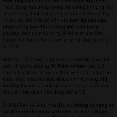
cuộc họp của Cục Dự trữ Liên bang Mỹ (Fed)
.
Thị trường hợp đồng tương lai không kỳ vọng Fed
sẽ nới lỏng chính sách tiền tệ trong đợt này. Tuy
nhiên, sự chú ý sẽ đổ dồn vào
bản dự báo cập
nhật từ Ủy ban Thị trường Mở Liên bang
(FOMC)
, bao gồm kỳ vọng về lãi suất quỹ liên
bang (Fed Funds Rate), lạm phát và tăng trưởng
kinh tế.
Hiện tại, các công cụ phái sinh đang dự đoán lãi
suất sẽ giảm khoảng
50 điểm cơ bản
vào cuối
năm 2025. Nếu các quan chức Fed đưa ra dự báo
khác hoặc phát tín hiệu điều chỉnh kỳ vọng,
thị
trường Forex
sẽ đánh giá lại triển vọng của các
cặp tiền liên quan đến đồng đô la Mỹ.
Ở Nhật Bản và Anh, nhà đầu tư
không kỳ vọng có
sự điều chỉnh chính sách tiền tệ
. Riêng
Ngân