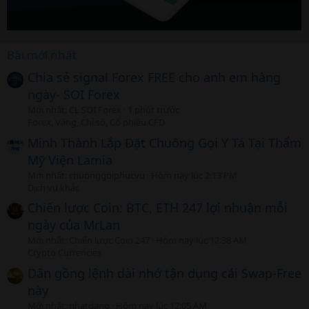
Bài mới nhất
Chia sẻ signal Forex FREE cho anh em hàng
ngày- SOI Forex
Mới nhất: CL SOI Forex
1 phút trước
Forex, Vàng, Chỉ số, Cổ phiếu CFD
Minh Thành Lắp Đặt Chuông Gọi Y Tá Tại Thẩm
Mỹ Viện Lamia
Mới nhất: chuonggoiphucvu
Hôm nay lúc 2:13 PM
Dịch vụ khác
Chiến lược Coin: BTC, ETH 247 lợi nhuận mỗi
ngày của MrLan
Mới nhất: Chiến lược Coin 247
Hôm nay lúc 12:38 AM
Crypto Currencies
Dân gồng lệnh dài nhớ tận dụng cái Swap-Free
này
Mới nhất: nhatdang
Hôm nay lúc 12:05 AM