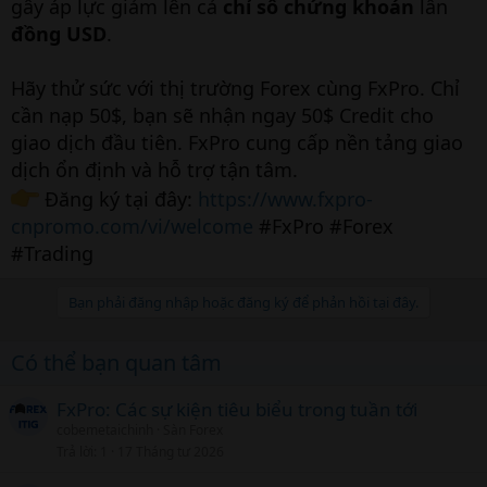
gây áp lực giảm lên cả
chỉ số chứng khoán
lẫn
đồng USD
.
Hãy thử sức với thị trường Forex cùng FxPro. Chỉ
cần nạp 50$, bạn sẽ nhận ngay 50$ Credit cho
giao dịch đầu tiên. FxPro cung cấp nền tảng giao
dịch ổn định và hỗ trợ tận tâm.
Đăng ký tại đây:
https://www.fxpro-
cnpromo.com/vi/welcome
#FxPro #Forex
#Trading
Bạn phải đăng nhập hoặc đăng ký để phản hồi tại đây.
Có thể bạn quan tâm
FxPro: Các sự kiện tiêu biểu trong tuần tới
cobemetaichinh
Sàn Forex
Trả lời
1
17 Tháng tư 2026