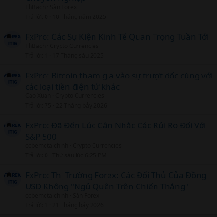
ThBach
Sàn Forex
Trả lời
0
10 Tháng năm 2025
FxPro: Các Sự Kiện Kinh Tế Quan Trọng Tuần Tới
ThBach
Crypto Currencies
Trả lời
1
17 Tháng sáu 2025
FxPro: Bitcoin tham gia vào sự trượt dốc cùng với
các loại tiền điện tử khác
Cao Xuan
Crypto Currencies
Trả lời
75
22 Tháng bảy 2026
FxPro: Đã Đến Lúc Cân Nhắc Các Rủi Ro Đối Với
S&P 500
cobemetaichinh
Crypto Currencies
Trả lời
0
Thứ sáu lúc 6:25 PM
FxPro: Thị Trường Forex: Các Đối Thủ Của Đồng
USD Không "Ngủ Quên Trên Chiến Thắng"
cobemetaichinh
Sàn Forex
Trả lời
1
21 Tháng bảy 2026