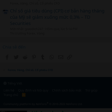
Forex, Vàng, Chỉ số, Cổ phiếu CFD
Chỉ số giá tiêu dùng (CPI) cơ bản hàng tháng
của Mỹ sẽ giảm xuống mức 0,3% – TD
Securities
Mới nhất: giaodich247
Hôm qua, lúc 5:14 PM
Thị trường Forex, Vàng
Chia sẻ đến
Facebook
Twitter
Reddit
Pinterest
Tumblr
WhatsApp
Email
Link
Forex, Vàng, Chỉ số, Cổ phiếu CFD
Tiếng Việt
Liên hệ
Quy định và Nội quy
Chính sách bảo mật
Trợ giúp
Trang chủ
R
S
S
®
Community platform by XenForo
© 2010-2022 XenForo Ltd.