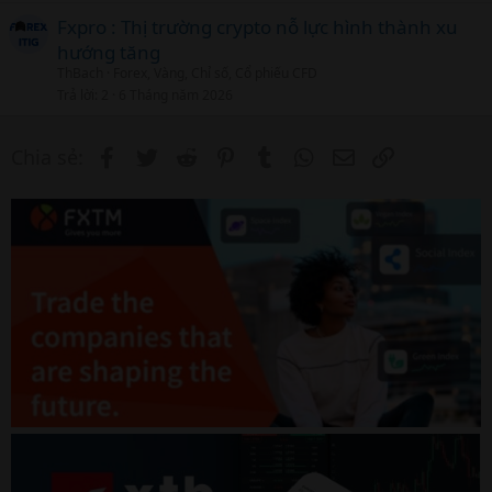
Fxpro : Thị trường crypto nỗ lực hình thành xu
hướng tăng
ThBach
Forex, Vàng, Chỉ số, Cổ phiếu CFD
Trả lời
2
6 Tháng năm 2026
Facebook
Twitter
Reddit
Pinterest
Tumblr
WhatsApp
Email
Link
Chia sẻ: