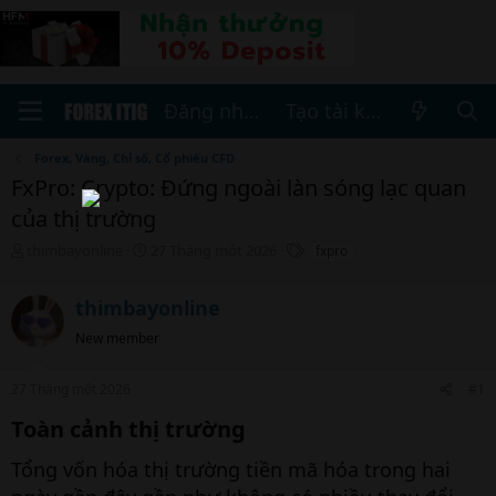
Đăng nhập
Tạo tài khoản
Forex, Vàng, Chỉ số, Cổ phiếu CFD
FxPro: Crypto: Đứng ngoài làn sóng lạc quan
của thị trường
T
N
T
thimbayonline
27 Tháng một 2026
fxpro
h
g
h
r
à
ẻ
thimbayonline
e
y
a
b
New member
d
ắ
s
t
t
đ
27 Tháng một 2026
#1
a
ầ
Toàn cảnh thị trường​
r
u
t
Tổng vốn hóa thị trường tiền mã hóa trong hai
e
r