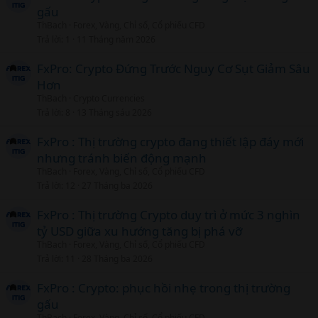
gấu
ThBach
Forex, Vàng, Chỉ số, Cổ phiếu CFD
Trả lời
1
11 Tháng năm 2026
FxPro: Crypto Đứng Trước Nguy Cơ Sụt Giảm Sâu
Hơn
ThBach
Crypto Currencies
Trả lời
8
13 Tháng sáu 2026
FxPro : Thị trường crypto đang thiết lập đáy mới
nhưng tránh biến động mạnh
ThBach
Forex, Vàng, Chỉ số, Cổ phiếu CFD
Trả lời
12
27 Tháng ba 2026
FxPro : Thị trường Crypto duy trì ở mức 3 nghìn
tỷ USD giữa xu hướng tăng bị phá vỡ
ThBach
Forex, Vàng, Chỉ số, Cổ phiếu CFD
Trả lời
11
28 Tháng ba 2026
FxPro : Crypto: phục hồi nhẹ trong thị trường
gấu
ThBach
Forex, Vàng, Chỉ số, Cổ phiếu CFD