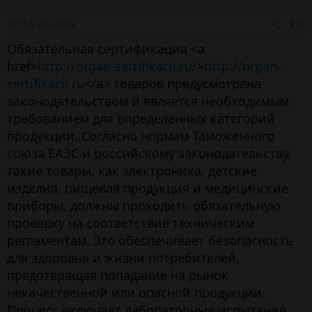
11 Tháng ba 2026
#18
Обязательная сертификация <a
href=
http://organ-sertifikacii.ru/
>
http://organ-
sertifikacii.ru
</a> товаров предусмотрена
законодательством и является необходимым
требованием для определенных категорий
продукции. Согласно нормам Таможенного
союза ЕАЭС и российскому законодательству,
такие товары, как электроника, детские
изделия, пищевая продукция и медицинские
приборы, должны проходить обязательную
проверку на соответствие техническим
регламентам. Это обеспечивает безопасность
для здоровья и жизни потребителей,
предотвращая попадание на рынок
некачественной или опасной продукции.
Процесс включает лабораторные испытания,