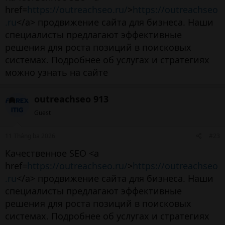
href=
https://outreachseo.ru/
>
https://outreachseo
.ru
</a> продвижение сайта для бизнеса. Наши
специалисты предлагают эффективные
решения для роста позиций в поисковых
системах. Подробнее об услугах и стратегиях
можно узнать на сайте
outreachseo 913
Guest
11 Tháng ba 2026
#23
Качественное SEO <a
href=
https://outreachseo.ru/
>
https://outreachseo
.ru
</a> продвижение сайта для бизнеса. Наши
специалисты предлагают эффективные
решения для роста позиций в поисковых
системах. Подробнее об услугах и стратегиях