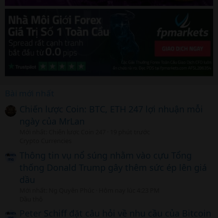
Bài mới nhất
Chiến lược Coin: BTC, ETH 247 lợi nhuận mỗi
ngày của MrLan
Mới nhất: Chiến lược Coin 247
19 phút trước
Crypto Currencies
Thông tin vụ nổ súng nhằm vào cựu Tổng
thống Donald Trump gây thêm sức ép lên giá
dầu
Mới nhất: Ng Quyên Phúc
Hôm nay lúc 4:23 PM
Dầu thô
Peter Schiff đặt câu hỏi về nhu cầu của Bitcoin