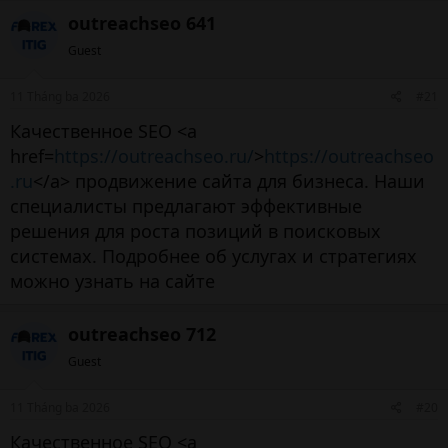
outreachseo 641
Guest
11 Tháng ba 2026
#21
Качественное SEO <a
href=
https://outreachseo.ru/
>
https://outreachseo
.ru
</a> продвижение сайта для бизнеса. Наши
специалисты предлагают эффективные
решения для роста позиций в поисковых
системах. Подробнее об услугах и стратегиях
можно узнать на сайте
outreachseo 712
Guest
11 Tháng ba 2026
#20
Качественное SEO <a