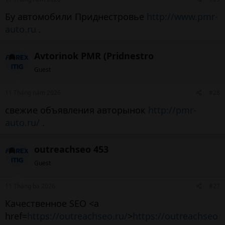
Бу автомобили Приднестровье
http://www.pmr-
auto.ru
.
Avtorinok PMR (Pridnestro
Guest
11 Tháng năm 2026
#28
свежие объявления авторынок
http://pmr-
auto.ru/
.
outreachseo 453
Guest
11 Tháng ba 2026
#27
Качественное SEO <a
href=
https://outreachseo.ru/
>
https://outreachseo