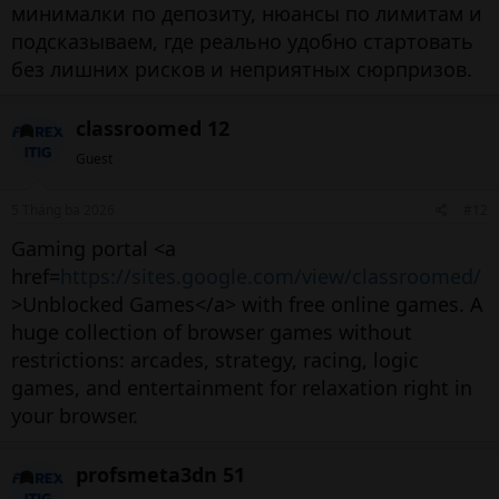
минималки по депозиту, нюансы по лимитам и
подсказываем, где реально удобно стартовать
без лишних рисков и неприятных сюрпризов.
classroomed 12
Guest
5 Tháng ba 2026
#12
Gaming portal <a
href=
https://sites.google.com/view/classroomed/
>Unblocked Games</a> with free online games. A
huge collection of browser games without
restrictions: arcades, strategy, racing, logic
games, and entertainment for relaxation right in
your browser.
profsmeta3dn 51