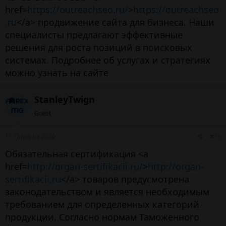
href=
https://outreachseo.ru/
>
https://outreachseo
.ru
</a> продвижение сайта для бизнеса. Наши
специалисты предлагают эффективные
решения для роста позиций в поисковых
системах. Подробнее об услугах и стратегиях
можно узнать на сайте
StanleyTwign
Guest
11 Tháng ba 2026
#19
Обязательная сертификация <a
href=
http://organ-sertifikacii.ru/
>
http://organ-
sertifikacii.ru
</a> товаров предусмотрена
законодательством и является необходимым
требованием для определенных категорий
продукции. Согласно нормам Таможенного