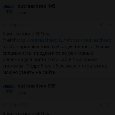
outreachseo 145
Guest
11 Tháng ba 2026
#25
Качественное SEO <a
href=
https://outreachseo.ru/
>
https://outreachseo
.ru
</a> продвижение сайта для бизнеса. Наши
специалисты предлагают эффективные
решения для роста позиций в поисковых
системах. Подробнее об услугах и стратегиях
можно узнать на сайте
outreachseo 939
Guest
11 Tháng ba 2026
#24
Качественное SEO <a