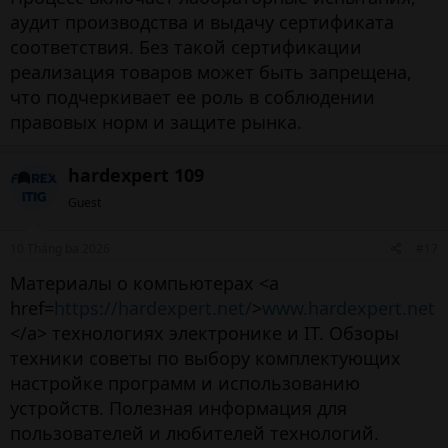
аудит производства и выдачу сертификата
соответствия. Без такой сертификации
реализация товаров может быть запрещена,
что подчеркивает ее роль в соблюдении
правовых норм и защите рынка.
hardexpert 109
Guest
10 Tháng ba 2026
#17
Материалы о компьютерах <a
href=
https://hardexpert.net/
>
www.hardexpert.net
</a> технологиях электронике и IT. Обзоры
техники советы по выбору комплектующих
настройке программ и использованию
устройств. Полезная информация для
пользователей и любителей технологий.