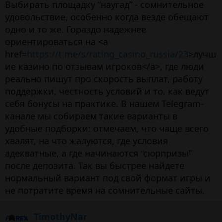
Выбирать площадку “наугад” - сомнительное
удовольствие, особенно когда везде обещают
одно и то же. Гораздо надежнее
ориентироваться на <a
href=
https://t.me/s/rating_casino_russia/23
>лучш
ие казино по отзывам игроков</a>, где люди
реально пишут про скорость выплат, работу
поддержки, честность условий и то, как ведут
себя бонусы на практике. В нашем Telegram-
канале мы собираем такие варианты в
удобные подборки: отмечаем, что чаще всего
хвалят, на что жалуются, где условия
адекватные, а где начинаются “сюрпризы”
после депозита. Так вы быстрее найдете
нормальный вариант под свой формат игры и
не потратите время на сомнительные сайты.
TimothyNar