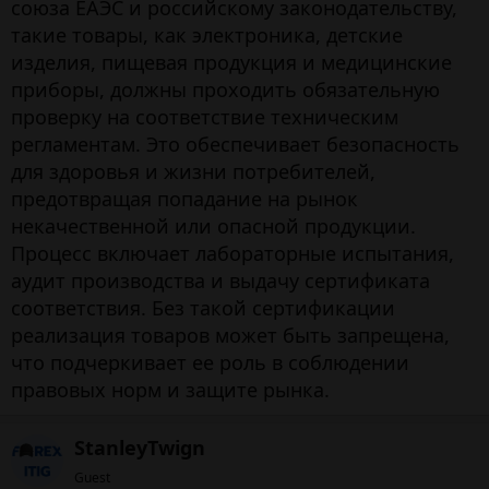
союза ЕАЭС и российскому законодательству,
такие товары, как электроника, детские
изделия, пищевая продукция и медицинские
приборы, должны проходить обязательную
проверку на соответствие техническим
регламентам. Это обеспечивает безопасность
для здоровья и жизни потребителей,
предотвращая попадание на рынок
некачественной или опасной продукции.
Процесс включает лабораторные испытания,
аудит производства и выдачу сертификата
соответствия. Без такой сертификации
реализация товаров может быть запрещена,
что подчеркивает ее роль в соблюдении
правовых норм и защите рынка.
StanleyTwign
Guest