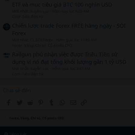
ETF và mục tiêu giá BTC 100 nghìn USD
Mới nhất: Xuyên Lục
Hôm nay lúc 4:03 AM
Coin -Tiền điện tử
Chiến lược trade Forex FREE hàng ngày - SOI
Forex
Mới nhất: CL SOI Forex
Hôm qua, lúc 11:10 AM
Forex, Vàng, Chỉ số, Cổ phiếu CFD
Railgun phủ nhận việc được Triều Tiên sử
dụng vì nó đạt tổng khối lượng gần 1 tỷ USD
Mới nhất: Xuyên Lục
Hôm qua, lúc 3:43 AM
Coin -Tiền điện tử
Chia sẻ đến
Facebook
Twitter
Reddit
Pinterest
Tumblr
WhatsApp
Email
Link
Forex, Vàng, Chỉ số, Cổ phiếu CFD
Tiếng Việt