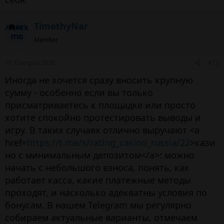
TimothyNar
Member
10 Tháng ba 2026
#13
Иногда не хочется сразу вносить крупную
сумму - особенно если вы только
присматриваетесь к площадке или просто
хотите спокойно протестировать выводы и
игру. В таких случаях отлично выручают <a
href=
https://t.me/s/rating_casino_russia/22
>кази
но с минимальным депозитом</a>: можно
начать с небольшого взноса, понять, как
работает касса, какие платежные методы
проходят, и насколько адекватны условия по
бонусам. В нашем Telegram мы регулярно
собираем актуальные варианты, отмечаем