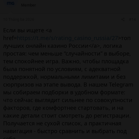
Member
10 Tháng ba 2026
#14
Если вы ищете <a
href=
https://t.me/s/rating_casino_russia/27
>топ
лучших онлайн казино России</a>, логика
простая: чем меньше “случайности” в выборе,
тем спокойнее игра. Важно, чтобы площадка
была понятной по условиям, с адекватной
поддержкой, нормальными лимитами и без
сюрпризов на этапе вывода. В нашем Telegram
мы собираем подборки в удобном формате:
что сейчас выглядит сильнее по совокупности
факторов, где комфортнее стартовать, и на
какие детали стоит смотреть до регистрации.
Получается не сухой список, а практичная
навигация - быстро сравнить и выбрать под
себя.