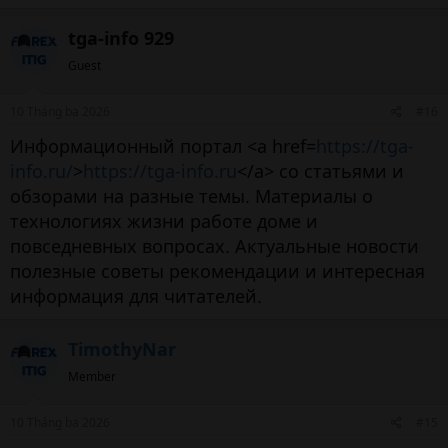
tga-info 929
Guest
10 Tháng ba 2026
#16
Информационный портал <a href=
https://tga-
info.ru/
>
https://tga-info.ru
</a> со статьями и
обзорами на разные темы. Материалы о
технологиях жизни работе доме и
повседневных вопросах. Актуальные новости
полезные советы рекомендации и интересная
информация для читателей.
TimothyNar
Member
10 Tháng ba 2026
#15