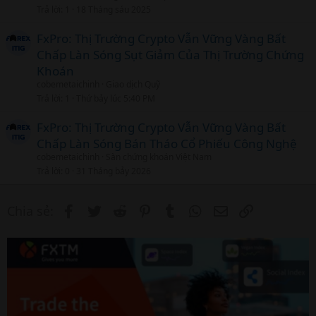
Trả lời
1
18 Tháng sáu 2025
FxPro: Thị Trường Crypto Vẫn Vững Vàng Bất
Chấp Làn Sóng Sụt Giảm Của Thị Trường Chứng
Khoán
cobemetaichinh
Giao dịch Quỹ
Trả lời
1
Thứ bảy lúc 5:40 PM
FxPro: Thị Trường Crypto Vẫn Vững Vàng Bất
Chấp Làn Sóng Bán Tháo Cổ Phiếu Công Nghệ
cobemetaichinh
Sàn chứng khoán Việt Nam
Trả lời
0
31 Tháng bảy 2026
Facebook
Twitter
Reddit
Pinterest
Tumblr
WhatsApp
Email
Link
Chia sẻ: