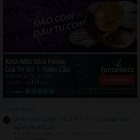
Bài mới nhất
Chiến lược Coin: BTC, ETH 247 lợi nhuận mỗi
ngày của MrLan
Mới nhất: Chiến lược Coin 247
Hôm nay lúc 6:00 AM
Crypto Currencies