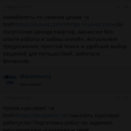
1 Tháng hai 2026
#6
Авиабилеты по низким ценам <a
href=
https://tutvot.com/
>
https://tutvot.com
</a>
посуточная аренда квартир, вакансии без
опыта работы и займы онлайн. Актуальные
предложения, простой поиск и удобный выбор
решений для путешествий, работы и
финансов.
Mariomerry
New member
1 Tháng hai 2026
#5
Нужна курсовая? <a
href=
https://studpoint.ru/
>заказать курсовую
работу</a> Подготовка работ по заданию,
методическим указаниям и теме