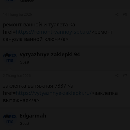
Member
14 Tháng ba 2026
#8
ремонт ванной и туалета <a
href=
https://remont-vannoy-spb.ru/
>ремонт
санузла ванной ключ</a>
vytyazhnye zaklepki 94
Guest
2 Tháng hai 2026
#7
заклепка вытяжная 7337 <a
href=
https://vytyazhnye-zaklepki.ru/
>заклепка
вытяжная</a>
Edgarmah
Guest