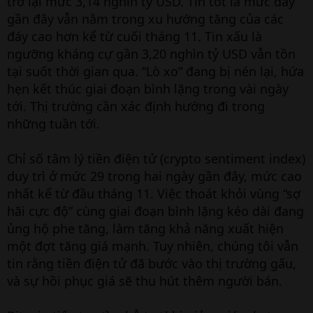
trở lại mức 3,14 nghìn tỷ USD. Tin tốt là mức đáy
gần đây vẫn nằm trong xu hướng tăng của các
đáy cao hơn kể từ cuối tháng 11. Tin xấu là
ngưỡng kháng cự gần 3,20 nghìn tỷ USD vẫn tồn
tại suốt thời gian qua. “Lò xo” đang bị nén lại, hứa
hẹn kết thúc giai đoạn bình lặng trong vài ngày
tới. Thị trường cần xác định hướng đi trong
những tuần tới.
Chỉ số tâm lý tiền điện tử (crypto sentiment index)
duy trì ở mức 29 trong hai ngày gần đây, mức cao
nhất kể từ đầu tháng 11. Việc thoát khỏi vùng “sợ
hãi cực độ” cùng giai đoạn bình lặng kéo dài đang
ủng hộ phe tăng, làm tăng khả năng xuất hiện
một đợt tăng giá mạnh. Tuy nhiên, chúng tôi vẫn
tin rằng tiền điện tử đã bước vào thị trường gấu,
và sự hồi phục giá sẽ thu hút thêm người bán.