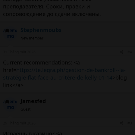
преподавателя. Сроки, правки и
сопровождение до сдачи включены.
Stephenmoubs
New member
31 Tháng một 2026
#4
Current recommendations: <a
href=
https://te.legra.ph/gestion-de-bankroll--la-
stratégie-flat-face-au-critère-de-kelly-01-14
>blog
link</a>
Jamesfed
Guest
29 Tháng một 2026
#3
Играешь в казино? <a