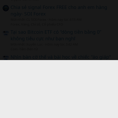
Chia sẻ signal Forex FREE cho anh em hàng
ngày- SOI Forex
Mới nhất: CL SOI Forex
Hôm nay lúc 4:15 AM
Forex, Vàng, Chỉ số, Cổ phiếu CFD
Tại sao Bitcoin ETF có “dòng tiền bằng 0”
không tiêu cực như bạn nghĩ
Mới nhất: Xuyên Lục
Hôm nay lúc 3:42 AM
Coin -Tiền điện tử
Nhìn bàn cờ thế và bài học về chiếc "áo giáp"
Mới nhất: thanhdat36
Hôm qua, lúc 11:34 PM
Thị trường Forex, Vàng
Nhật ký của một kẻ nghiện "hoàn tiền" bước
chân vào thị trường tài chính
Mới nhất: nhattinhanh
Hôm qua, lúc 11:23 PM
Forex, Vàng, Chỉ số, Cổ phiếu CFD
Chia sẻ đến
Facebook
Twitter
Reddit
Pinterest
Tumblr
WhatsApp
Email
Link