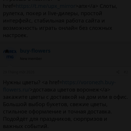
href=
https://t.me/upx_mirror
>апх</a> Слоты,
рулетка, покер и live-дилеры, простой
интерфейс, стабильная работа сайта и
возможность играть онлайн без сложных
настроек.
buy-flowers
New member
29 Tháng một 2026
#2
Нужны цветы? <a href=
https://voronezh.buy-
flowers.ru/
>доставка цветов воронеж</a>
закажите цветы с доставкой на дом или в офис.
Большой выбор букетов, свежие цветы,
стильное оформление и точная доставка.
Подойдёт для праздников, сюрпризов и
важных событий.