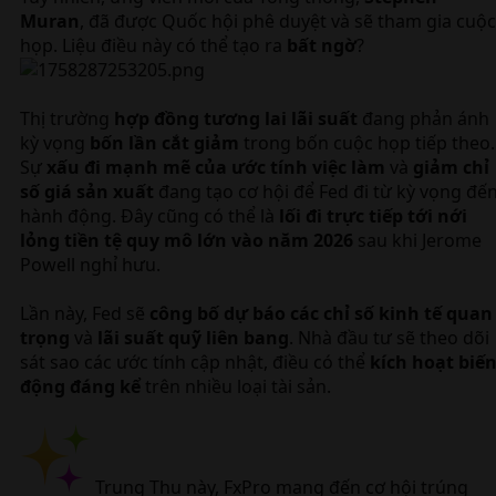
Muran
, đã được Quốc hội phê duyệt và sẽ tham gia cuộc
họp. Liệu điều này có thể tạo ra
bất ngờ
?
Thị trường
hợp đồng tương lai lãi suất
đang phản ánh
kỳ vọng
bốn lần cắt giảm
trong bốn cuộc họp tiếp theo.
Sự
xấu đi mạnh mẽ của ước tính việc làm
và
giảm chỉ
số giá sản xuất
đang tạo cơ hội để Fed đi từ kỳ vọng đế
hành động. Đây cũng có thể là
lối đi trực tiếp tới nới
lỏng tiền tệ quy mô lớn vào năm 2026
sau khi Jerome
Powell nghỉ hưu.
Lần này, Fed sẽ
công bố dự báo các chỉ số kinh tế quan
trọng
và
lãi suất quỹ liên bang
. Nhà đầu tư sẽ theo dõi
sát sao các ước tính cập nhật, điều có thể
kích hoạt biế
động đáng kể
trên nhiều loại tài sản.
Trung Thu này, FxPro mang đến cơ hội trúng