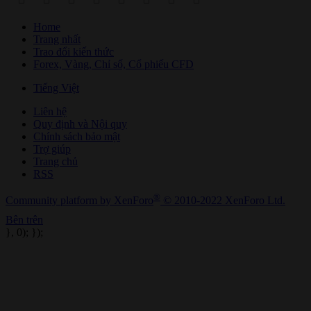
Home
Trang nhất
Trao đổi kiến thức
Forex, Vàng, Chỉ số, Cổ phiếu CFD
Tiếng Việt
Liên hệ
Quy định và Nội quy
Chính sách bảo mật
Trợ giúp
Trang chủ
RSS
®
Community platform by XenForo
© 2010-2022 XenForo Ltd.
Bên trên
}, 0); });