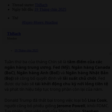
Thread starter
ThBach
Ngày bắt đầu
19 Tháng chín 2025
Thẻ
#fxpro #forex #trading
ThBach
Member
19 Tháng chín 2025
#
Tuần thứ ba của tháng Chín sẽ là
tâm điểm của các
ngân hàng trung ương
.
Fed (Mỹ)
,
Ngân hàng Canada
(BoC)
,
Ngân hàng Anh (BoE)
và
Ngân hàng Nhật Bản
(BoJ)
sẽ công bố quyết định về
lãi suất chủ chốt
. Fed
được dự báo sẽ
tái khởi động chu kỳ nới lỏng tiền tệ
và phát tín hiệu tiếp tục trong phần còn lại của năm.
Donald Trump đã thất bại trong việc loại bỏ
Lisa Cook
,
người cũng bỏ phiếu giống
Jerome Powell
, khỏi FOMC.
Tuy nhiên, ứng viên mới của Tổng thống,
Stephen