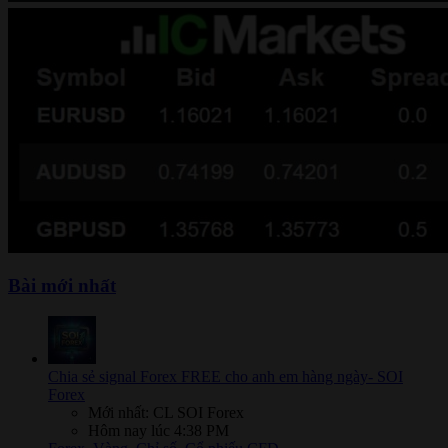
Bài mới nhất
Chia sẻ signal Forex FREE cho anh em hàng ngày- SOI
Forex
Mới nhất: CL SOI Forex
Hôm nay lúc 4:38 PM