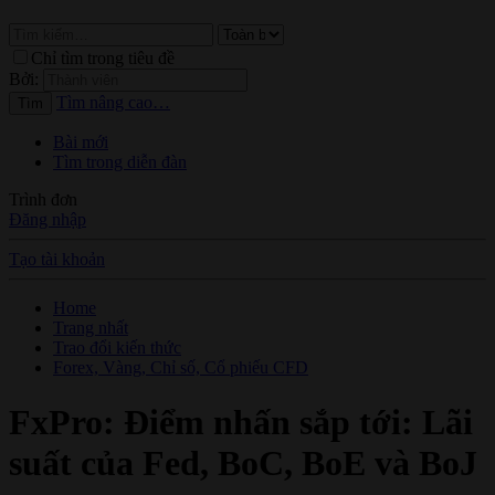
Chỉ tìm trong tiêu đề
Bởi:
Tìm nâng cao…
Tìm
Bài mới
Tìm trong diễn đàn
Trình đơn
Đăng nhập
Tạo tài khoản
Home
Trang nhất
Trao đổi kiến thức
Forex, Vàng, Chỉ số, Cổ phiếu CFD
FxPro: Điểm nhấn sắp tới: Lãi
suất của Fed, BoC, BoE và BoJ