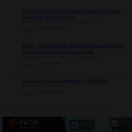
FxPro: Vàng trở lại làm tâm điểm khi thị trường
phản ứng với địa chính trị
cobemetaichinh
Forex, Vàng, Chỉ số, Cổ phiếu CFD
11 Tháng năm 2026
Trả lời
20
FxPro: Thị trường tiền điện tử thử thách điểm bứt
phá trên mức kháng cự quan trọng
cobemetaichinh
Forex, Vàng, Chỉ số, Cổ phiếu CFD
8 Tháng tư 2026
Trả lời
19
FxPro: Dow Jones chạm mốc 50.000 điểm
cobemetaichinh
Sàn Forex
3 Tháng ba 2026
Trả lời
14
Facebook
Twitter
Reddit
Pinterest
Tumblr
WhatsApp
Email
Link
Chia sẻ: