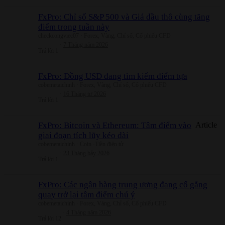
FxPro: Chỉ số S&P 500 và Giá dầu thô cùng tăng
điểm trong tuần này
checkcongviec07
Forex, Vàng, Chỉ số, Cổ phiếu CFD
7 Tháng năm 2026
Trả lời
1
FxPro: Đồng USD đang tìm kiếm điểm tựa
cobemetaichinh
Forex, Vàng, Chỉ số, Cổ phiếu CFD
16 Tháng tư 2026
Trả lời
1
FxPro: Bitcoin và Ethereum: Tâm điểm vào
Article
giai đoạn tích lũy kéo dài
cobemetaichinh
Coin -Tiền điện tử
23 Tháng bảy 2026
Trả lời
1
FxPro: Các ngân hàng trung ương đang cố gắng
quay trở lại tâm điểm chú ý
cobemetaichinh
Forex, Vàng, Chỉ số, Cổ phiếu CFD
4 Tháng năm 2026
Trả lời
12