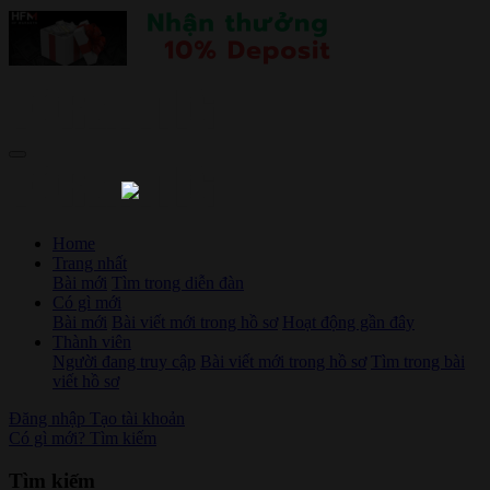
Home
Trang nhất
Bài mới
Tìm trong diễn đàn
Có gì mới
Bài mới
Bài viết mới trong hồ sơ
Hoạt động gần đây
Thành viên
Người đang truy cập
Bài viết mới trong hồ sơ
Tìm trong bài
viết hồ sơ
Đăng nhập
Tạo tài khoản
Có gì mới?
Tìm kiếm
Tìm kiếm