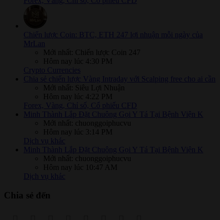
Forex, Vàng, Chỉ số, Cổ phiếu CFD
Chiến lược Coin: BTC, ETH 247 lợi nhuận mỗi ngày của
MrLan
Mới nhất: Chiến lược Coin 247
Hôm nay lúc 4:30 PM
Crypto Currencies
Chia sẻ chiến lược Vàng Intraday với Scalping free cho ai cần
Mới nhất: Siêu Lợi Nhuận
Hôm nay lúc 4:22 PM
Forex, Vàng, Chỉ số, Cổ phiếu CFD
Minh Thành Lắp Đặt Chuông Gọi Y Tá Tại Bệnh Viện K
Mới nhất: chuonggoiphucvu
Hôm nay lúc 3:14 PM
Dịch vụ khác
Minh Thành Lắp Đặt Chuông Gọi Y Tá Tại Bệnh Viện K
Mới nhất: chuonggoiphucvu
Hôm nay lúc 10:47 AM
Dịch vụ khác
Chia sẻ đến
Facebook
Twitter
Reddit
Pinterest
Tumblr
WhatsApp
Email
Link