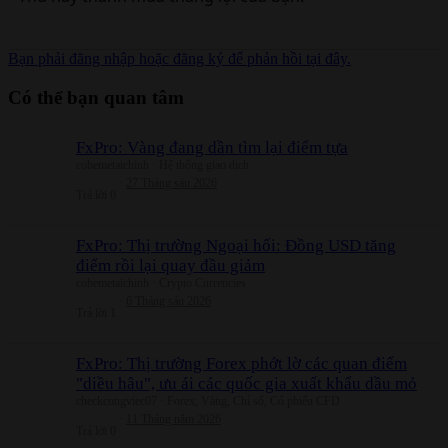
Bạn phải đăng nhập hoặc đăng ký để phản hồi tại đây.
Có thể bạn quan tâm
FxPro: Vàng đang dần tìm lại điểm tựa
cobemetaichinh
Hệ thống giao dịch
27 Tháng sáu 2026
Trả lời
0
FxPro: Thị trường Ngoại hối: Đồng USD tăng
điểm rồi lại quay đầu giảm
cobemetaichinh
Crypto Currencies
6 Tháng sáu 2026
Trả lời
1
FxPro: Thị trường Forex phớt lờ các quan điểm
"diều hâu", ưu ái các quốc gia xuất khẩu dầu mỏ
checkcongviec07
Forex, Vàng, Chỉ số, Cổ phiếu CFD
11 Tháng năm 2026
Trả lời
0