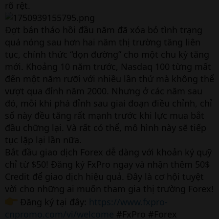
rõ rệt.
Đợt bán tháo hồi đầu năm đã xóa bỏ tình trạng
quá nóng sau hơn hai năm thị trường tăng liên
tục, chính thức “dọn đường” cho một chu kỳ tăng
mới. Khoảng 10 năm trước, Nasdaq 100 từng mất
đến một năm rưỡi với nhiều lần thử mà không thể
vượt qua đỉnh năm 2000. Nhưng ở các năm sau
đó, mỗi khi phá đỉnh sau giai đoạn điều chỉnh, chỉ
số này đều tăng rất mạnh trước khi lực mua bắt
đầu chững lại. Và rất có thể, mô hình này sẽ tiếp
tục lặp lại lần nữa.
Bắt đầu giao dịch Forex dễ dàng với khoản ký quỹ
chỉ từ $50! Đăng ký FxPro ngay và nhận thêm 50$
Credit để giao dịch hiệu quả. Đây là cơ hội tuyệt
vời cho những ai muốn tham gia thị trường Forex!
Đăng ký tại đây:
https://www.fxpro-
cnpromo.com/vi/welcome
#FxPro #Forex