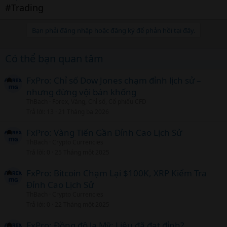
#Trading
Bạn phải đăng nhập hoặc đăng ký để phản hồi tại đây.
Có thể bạn quan tâm
FxPro: Chỉ số Dow Jones chạm đỉnh lịch sử –
nhưng đừng vội bán khống
ThBach
Forex, Vàng, Chỉ số, Cổ phiếu CFD
Trả lời
13
21 Tháng ba 2026
FxPro: Vàng Tiến Gần Đỉnh Cao Lịch Sử
ThBach
Crypto Currencies
Trả lời
0
25 Tháng một 2025
FxPro: Bitcoin Chạm Lại $100K, XRP Kiểm Tra
Đỉnh Cao Lịch Sử
ThBach
Crypto Currencies
Trả lời
0
22 Tháng một 2025
FxPro: Đồng đô la Mỹ: Liệu đã đạt đỉnh?