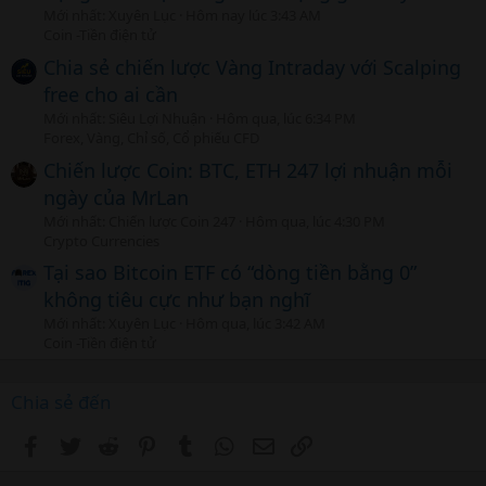
Mới nhất: Xuyên Lục
Hôm nay lúc 3:43 AM
Coin -Tiền điện tử
Chia sẻ chiến lược Vàng Intraday với Scalping
free cho ai cần
Mới nhất: Siêu Lợi Nhuận
Hôm qua, lúc 6:34 PM
Forex, Vàng, Chỉ số, Cổ phiếu CFD
Chiến lược Coin: BTC, ETH 247 lợi nhuận mỗi
ngày của MrLan
Mới nhất: Chiến lược Coin 247
Hôm qua, lúc 4:30 PM
Crypto Currencies
Tại sao Bitcoin ETF có “dòng tiền bằng 0”
không tiêu cực như bạn nghĩ
Mới nhất: Xuyên Lục
Hôm qua, lúc 3:42 AM
Coin -Tiền điện tử
Chia sẻ đến
Facebook
Twitter
Reddit
Pinterest
Tumblr
WhatsApp
Email
Link