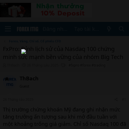
Đăng nhập
Tạo tài khoản
Forex, Vàng, Chỉ số, Cổ phiếu CFD
FxPro: Đỉnh lịch sử của Nasdaq 100 chứng
minh sức mạnh bền vững của nhóm Big Tech
T
N
T
ThBach
26 Tháng sáu 2025
#fxpro #forex #trading
h
g
h
r
à
ẻ
ThBach
e
y
a
b
Guest
d
ắ
s
t
26 Tháng sáu 2025
#1
t
đ
a
ầ
Thị trường chứng khoán Mỹ đang ghi nhận mức
r
u
tăng trưởng ấn tượng sau khi mở đầu tuần với
t
e
một khoảng trống giá giảm. Chỉ số Nasdaq 100 đã
r