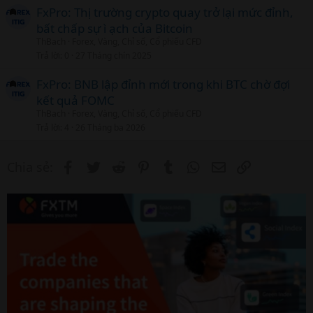
FxPro: Thị trường crypto quay trở lại mức đỉnh,
bất chấp sự ì ạch của Bitcoin
ThBach
Forex, Vàng, Chỉ số, Cổ phiếu CFD
Trả lời
0
27 Tháng chín 2025
FxPro: BNB lập đỉnh mới trong khi BTC chờ đợi
kết quả FOMC
ThBach
Forex, Vàng, Chỉ số, Cổ phiếu CFD
Trả lời
4
26 Tháng ba 2026
Facebook
Twitter
Reddit
Pinterest
Tumblr
WhatsApp
Email
Link
Chia sẻ: