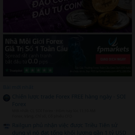
Bài mới nhất
Chiến lược trade Forex FREE hàng ngày - SOI
Forex
Mới nhất: CL SOI Forex
Hôm nay lúc 11:10 AM
Forex, Vàng, Chỉ số, Cổ phiếu CFD
Railgun phủ nhận việc được Triều Tiên sử
dụng vì nó đạt tổng khối lượng gần 1 tỷ USD