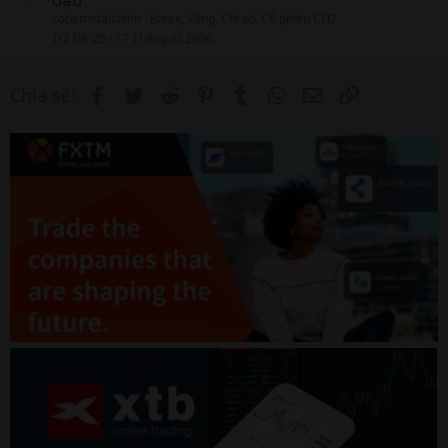
cobemetaichinh
Forex, Vàng, Chỉ số, Cổ phiếu CFD
Trả lời
20
17 Tháng tư 2026
Facebook
Twitter
Reddit
Pinterest
Tumblr
WhatsApp
Email
Link
Chia sẻ: