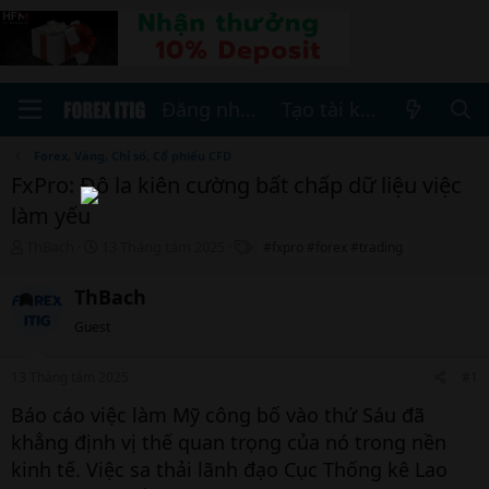
Đăng nhập
Tạo tài khoản
Forex, Vàng, Chỉ số, Cổ phiếu CFD
FxPro: Đô la kiên cường bất chấp dữ liệu việc
làm yếu
T
N
T
ThBach
13 Tháng tám 2025
#fxpro #forex #trading
h
g
h
r
à
ẻ
ThBach
e
y
a
b
Guest
d
ắ
s
t
13 Tháng tám 2025
#1
t
đ
a
ầ
Báo cáo việc làm Mỹ công bố vào thứ Sáu đã
r
u
khẳng định vị thế quan trọng của nó trong nền
t
e
kinh tế. Việc sa thải lãnh đạo Cục Thống kê Lao
r