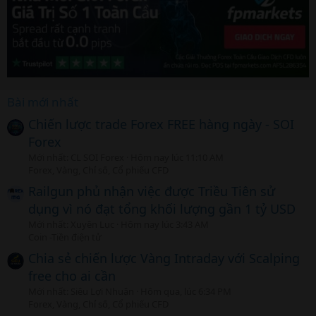
Bài mới nhất
Chiến lược trade Forex FREE hàng ngày - SOI
Forex
Mới nhất: CL SOI Forex
Hôm nay lúc 11:10 AM
Forex, Vàng, Chỉ số, Cổ phiếu CFD
Railgun phủ nhận việc được Triều Tiên sử
dụng vì nó đạt tổng khối lượng gần 1 tỷ USD
Mới nhất: Xuyên Lục
Hôm nay lúc 3:43 AM
Coin -Tiền điện tử
Chia sẻ chiến lược Vàng Intraday với Scalping
free cho ai cần
Mới nhất: Siêu Lợi Nhuận
Hôm qua, lúc 6:34 PM
Forex, Vàng, Chỉ số, Cổ phiếu CFD