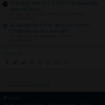
Chiến lược Coin: BTC, ETH 247 lợi nhuận mỗi
ngày của MrLan
Mới nhất: Chiến lược Coin 247
Hôm qua, lúc 4:30 PM
Crypto Currencies
Tại sao Bitcoin ETF có “dòng tiền bằng 0”
không tiêu cực như bạn nghĩ
Mới nhất: Xuyên Lục
Hôm qua, lúc 3:42 AM
Coin -Tiền điện tử
Chia sẻ đến
Facebook
Twitter
Reddit
Pinterest
Tumblr
WhatsApp
Email
Link
Forex, Vàng, Chỉ số, Cổ phiếu CFD
Tiếng Việt
Liên hệ
Quy định và Nội quy
Chính sách bảo mật
Trợ giúp