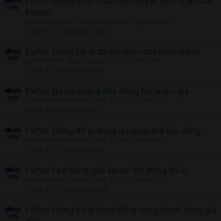
FxPro: Đồng đô la chào đón quyết định ở lại của
Powell
checkcongviec07
Forex, Vàng, Chỉ số, Cổ phiếu CFD
Trả lời
0
11 Tháng năm 2026
FxPro: Đồng Đô la đã kết thúc đợt điều chỉnh
tynt01041999
Forex, Vàng, Chỉ số, Cổ phiếu CFD
Trả lời
1
3 Tháng năm 2026
FxPro: Ba lực lượng đẩy đồng Đô la lên giá
cobemetaichinh
Forex, Vàng, Chỉ số, Cổ phiếu CFD
Trả lời
6
6 Tháng tư 2026
FxPro: Đồng đô la đang quay lại thế tấn công
cobemetaichinh
Forex, Vàng, Chỉ số, Cổ phiếu CFD
Trả lời
2
23 Tháng ba 2026
FxPro: Fed đang gây áp lực lên đồng đô la
cobemetaichinh
Forex, Vàng, Chỉ số, Cổ phiếu CFD
Trả lời
6
11 Tháng năm 2026
FxPro: Đồng đô la hoạt động song hành cùng giá
dầu