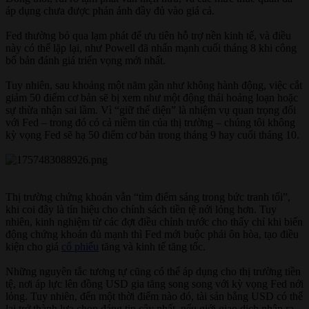
áp dụng chưa được phản ánh đầy đủ vào giá cả.
Fed thường bỏ qua lạm phát để ưu tiên hỗ trợ nền kinh tế, và điều
này có thể lặp lại, như Powell đã nhấn mạnh cuối tháng 8 khi công
bố bản đánh giá triển vọng mới nhất.
Tuy nhiên, sau khoảng một năm gần như không hành động, việc cắt
giảm 50 điểm cơ bản sẽ bị xem như một động thái hoảng loạn hoặc
sự thừa nhận sai lầm. Vì “giữ thể diện” là nhiệm vụ quan trọng đối
với Fed – trong đó có cả niềm tin của thị trường – chúng tôi không
kỳ vọng Fed sẽ hạ 50 điểm cơ bản trong tháng 9 hay cuối tháng 10.
Thị trường chứng khoán vẫn “tìm điểm sáng trong bức tranh tối”,
khi coi đây là tín hiệu cho chính sách tiền tệ nới lỏng hơn. Tuy
nhiên, kinh nghiệm từ các đợt điều chỉnh trước cho thấy chỉ khi biến
động chứng khoán đủ mạnh thì Fed mới buộc phải ôn hòa, tạo điều
kiện cho giá
cổ phiếu
tăng và kinh tế tăng tốc.
Những nguyên tắc tương tự cũng có thể áp dụng cho thị trường tiền
tệ, nơi áp lực lên đồng USD gia tăng song song với kỳ vọng Fed nới
lỏng. Tuy nhiên, đến một thời điểm nào đó, tài sản bằng USD có thể
lại trở thành lựa chọn đáng tin cậy nhất, nếu giới giao dịch nhận ra