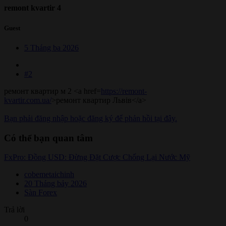
remont kvartir 4
Guest
5 Tháng ba 2026
#2
ремонт квартир м 2 <a href=
https://remont-
kvartir.com.ua/
>ремонт квартир Львів</a>
Bạn phải đăng nhập hoặc đăng ký để phản hồi tại đây.
Có thể bạn quan tâm
FxPro: Đồng USD: Đừng Đặt Cược Chống Lại Nước Mỹ
cobemetaichinh
20 Tháng bảy 2026
Sàn Forex
Trả lời
0