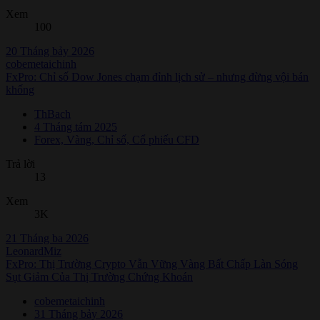
Xem
100
20 Tháng bảy 2026
cobemetaichinh
FxPro: Chỉ số Dow Jones chạm đỉnh lịch sử – nhưng đừng vội bán
khống
ThBach
4 Tháng tám 2025
Forex, Vàng, Chỉ số, Cổ phiếu CFD
Trả lời
13
Xem
3K
21 Tháng ba 2026
LeonardMiz
FxPro: Thị Trường Crypto Vẫn Vững Vàng Bất Chấp Làn Sóng
Sụt Giảm Của Thị Trường Chứng Khoán
cobemetaichinh
31 Tháng bảy 2026