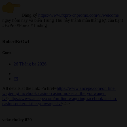
Đăng ký
https://www.fxpro-cnpromo.com/vi/welcome
ngay hôm nay và biến Trung Thu này thành mùa thắng lợi của bạn!
#FxPro #Forex #Trading
RobertBrOwl
Guest
26 Tháng ba 2026
#9
All details at the link: <a href=
https://www.ancepe.com/on-line-
wagering-racebook-casino-casino-poker-at-the-youwager-
lv/
>
https://www.ancepe.com/on-line-wagering-racebook-casino-
casino-poker-at-the-youwager-lv/
</a>
vekneboley 829