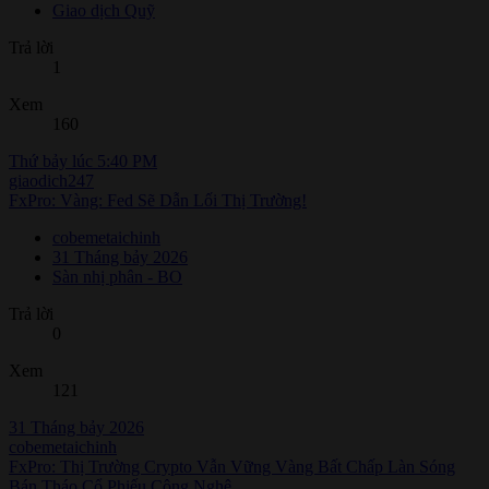
Giao dịch Quỹ
Trả lời
1
Xem
160
Thứ bảy lúc 5:40 PM
giaodich247
FxPro: Vàng: Fed Sẽ Dẫn Lối Thị Trường!
cobemetaichinh
31 Tháng bảy 2026
Sàn nhị phân - BO
Trả lời
0
Xem
121
31 Tháng bảy 2026
cobemetaichinh
FxPro: Thị Trường Crypto Vẫn Vững Vàng Bất Chấp Làn Sóng
Bán Tháo Cổ Phiếu Công Nghệ