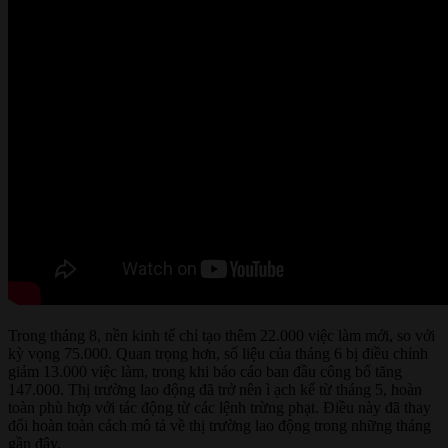
Trong tháng 8, nền kinh tế chỉ tạo thêm 22.000 việc làm mới, so với
kỳ vọng 75.000. Quan trọng hơn, số liệu của tháng 6 bị điều chỉnh
giảm 13.000 việc làm, trong khi báo cáo ban đầu công bố tăng
147.000. Thị trường lao động đã trở nên ì ạch kể từ tháng 5, hoàn
toàn phù hợp với tác động từ các lệnh trừng phạt. Điều này đã thay
đổi hoàn toàn cách mô tả về thị trường lao động trong những tháng
gần đây.