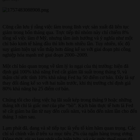
Cũng cần lưu ý rằng việc làm trong lĩnh vực sản xuất đã liên tục
giảm trong bốn tháng qua. Trực tiếp thì nhóm này chỉ chiếm 8%
tổng số việc làm ở Mỹ, nhưng tầm ảnh hưởng và ý nghĩa như một
chỉ báo kinh tế hàng đầu thì lớn hơn nhiều lần. Tuy nhiên, tốc độ
suy giảm hiện tại vẫn thấp hơn đáng kể so với giai đoạn phi công
nghiệp hóa mạnh mẽ giai đoạn 2000–2009.
Một chỉ báo quan trọng về tâm lý lo ngại của thị trường: hiện đã
định giá 100% khả năng Fed cắt giảm lãi suất trong tháng 9, và
thậm chí ước tính 10% khả năng Fed hạ 50 điểm cơ bản. Đây là sự
thay đổi đáng kể so với hai tuần trước, khi thị trường chỉ định giá
80% khả năng hạ 25 điểm cơ bản.
Chúng tôi cho rằng việc hạ lãi suất kép trong tháng 9 hoặc những
tháng tới chỉ là giấc mơ của phe “bò”. Kịch bản thực tế hơn là Fed
sẽ cắt giảm ba lần từ nay đến cuối năm, và bốn đến năm lần cho đến
tháng 3 năm sau.
Lạm phát đã, đang và sẽ tiếp tục là yếu tố kìm hãm quan trọng. Các
chỉ số chính vẫn ở trên xa mục tiêu 2% của ngân hàng trung ương.
Đồng thời, rủi ro lạm phát vẫn hiện hữu, và các mức thuế quan đã