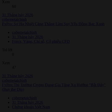
Xem
60
31 Tháng bảy 2026
cobemetaichinh
FxPro: Sự Hạ Nhiệt Căng Thẳng Làm Suy Yếu Đồng Bạc Xanh
cobemetaichinh
31 Tháng bảy 2026
Forex, Vàng, Chỉ số, Cổ phiếu CFD
Trả lời
0
Xem
47
31 Tháng bảy 2026
cobemetaichinh
FxPro: Thị Trường Crypto Đang Gia Tăng Xu Hướng "Bắt Đáy"
(Buy the Dip)
cobemetaichinh
31 Tháng bảy 2026
Chứng khoán Việt Nam