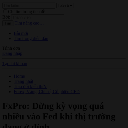
Chỉ tìm trong tiêu đề
Bởi:
Tìm nâng cao…
Tìm
Bài mới
Tìm trong diễn đàn
Trình đơn
Đăng nhập
Tạo tài khoản
Home
Trang nhất
Trao đổi kiến thức
Forex, Vàng, Chỉ số, Cổ phiếu CFD
FxPro: Đừng kỳ vọng quá
nhiều vào Fed khi thị trường
đang ở đỉnh