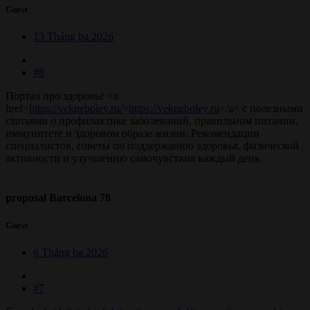
Guest
13 Tháng ba 2026
#8
Портал про здоровье <a
href=
https://vekneboley.ru/
>
https://vekneboley.ru
</a> с полезными
статьями о профилактике заболеваний, правильном питании,
иммунитете и здоровом образе жизни. Рекомендации
специалистов, советы по поддержанию здоровья, физической
активности и улучшению самочувствия каждый день.
proposal Barcelona 78
Guest
6 Tháng ba 2026
#7