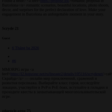
Found a bride? <a href=
https://propose.lol/
>romantic proposal in
Barcelona</a> romantic scenarios, beautiful locations, photo shoots,
decor, and surprises for the perfect declaration of love. Make your
engagement in Barcelona an unforgettable moment in your story.
Scryde 21
Guest
6 Tháng ba 2026
#6
MMORPG игра <a
href=
https://l2.hopzone.net/ru/lineage2/details/105116/scrydenet/
>сай
Скрайда</a> — онлайн-мир приключений, сражений и
развития персонажа. Выбирайте класс героя, исследуйте
локации, участвуйте в PvP и PvE боях, вступайте в гильдии и
проходите квесты в захватывающей многопользовательской
игре.
zdorovie-veny 75