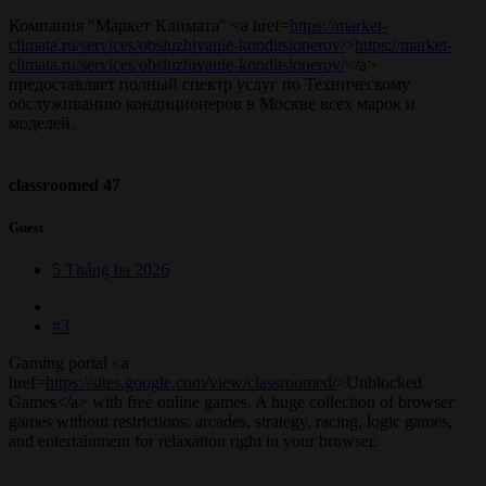
Компания "Маркет Климата" <a href=
https://market-
climata.ru/services/obsluzhivanie-konditsionerov/
>
https://market-
climata.ru/services/obsluzhivanie-konditsionerov/
</a>
предоставляет полный спектр услуг по Техническому
обслуживанию кондиционеров в Москве всех марок и
моделей.
classroomed 47
Guest
5 Tháng ba 2026
#3
Gaming portal <a
href=
https://sites.google.com/view/classroomed/
>Unblocked
Games</a> with free online games. A huge collection of browser
games without restrictions: arcades, strategy, racing, logic games,
and entertainment for relaxation right in your browser.