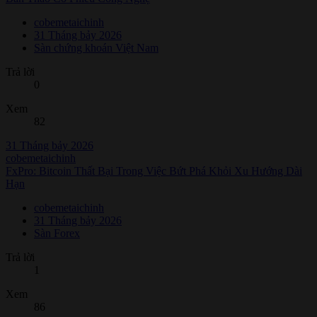
cobemetaichinh
31 Tháng bảy 2026
Sàn chứng khoán Việt Nam
Trả lời
0
Xem
82
31 Tháng bảy 2026
cobemetaichinh
FxPro: Bitcoin Thất Bại Trong Việc Bứt Phá Khỏi Xu Hướng Dài
Hạn
cobemetaichinh
31 Tháng bảy 2026
Sàn Forex
Trả lời
1
Xem
86