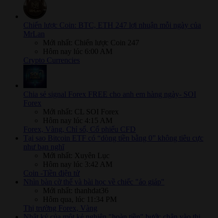
Chiến lược Coin: BTC, ETH 247 lợi nhuận mỗi ngày của
MrLan
Mới nhất: Chiến lược Coin 247
Hôm nay lúc 6:00 AM
Crypto Currencies
Chia sẻ signal Forex FREE cho anh em hàng ngày- SOI
Forex
Mới nhất: CL SOI Forex
Hôm nay lúc 4:15 AM
Forex, Vàng, Chỉ số, Cổ phiếu CFD
Tại sao Bitcoin ETF có “dòng tiền bằng 0” không tiêu cực
như bạn nghĩ
Mới nhất: Xuyên Lục
Hôm nay lúc 3:42 AM
Coin -Tiền điện tử
Nhìn bàn cờ thế và bài học về chiếc "áo giáp"
Mới nhất: thanhdat36
Hôm qua, lúc 11:34 PM
Thị trường Forex, Vàng
Nhật ký của một kẻ nghiện "hoàn tiền" bước chân vào thị