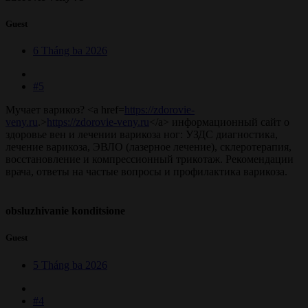
Guest
6 Tháng ba 2026
#5
Мучает варикоз? <a href=
https://zdorovie-
veny.ru
.>
https://zdorovie-veny.ru
</a> информационный сайт о
здоровье вен и лечении варикоза ног: УЗДС диагностика,
лечение варикоза, ЭВЛО (лазерное лечение), склеротерапия,
восстановление и компрессионный трикотаж. Рекомендации
врача, ответы на частые вопросы и профилактика варикоза.
obsluzhivanie konditsione
Guest
5 Tháng ba 2026
#4