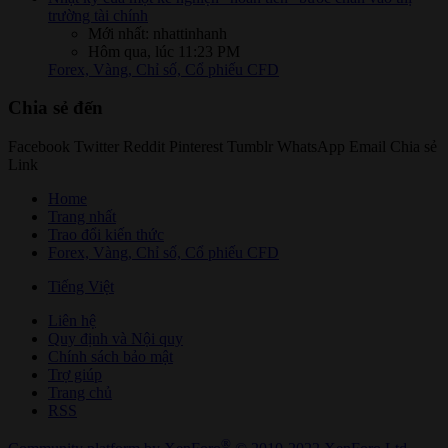
trường tài chính
Mới nhất: nhattinhanh
Hôm qua, lúc 11:23 PM
Forex, Vàng, Chỉ số, Cổ phiếu CFD
Chia sẻ đến
Facebook
Twitter
Reddit
Pinterest
Tumblr
WhatsApp
Email
Chia sẻ
Link
Home
Trang nhất
Trao đổi kiến thức
Forex, Vàng, Chỉ số, Cổ phiếu CFD
Tiếng Việt
Liên hệ
Quy định và Nội quy
Chính sách bảo mật
Trợ giúp
Trang chủ
RSS
®