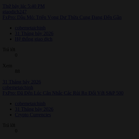
Thứ bảy lúc 5:40 PM
giaodich247
FxPro: Dầu Mỏ: Triển Vọng Dư Thừa Cung Đang Đến Gần
cobemetaichinh
31 Tháng bảy 2026
Hệ thống giao dịch
Trả lời
0
Xem
88
31 Tháng bảy 2026
cobemetaichinh
FxPro: Đã Đến Lúc Cân Nhắc Các Rủi Ro Đối Với S&P 500
cobemetaichinh
31 Tháng bảy 2026
Crypto Currencies
Trả lời
0