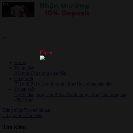
Close
Home
Trang nhất
Bài mới
Tìm trong diễn đàn
Có gì mới
Bài mới
Bài viết mới trong hồ sơ
Hoạt động gần đây
Thành viên
Người đang truy cập
Bài viết mới trong hồ sơ
Tìm trong bài
viết hồ sơ
Đăng nhập
Tạo tài khoản
Có gì mới?
Tìm kiếm
Tìm kiếm