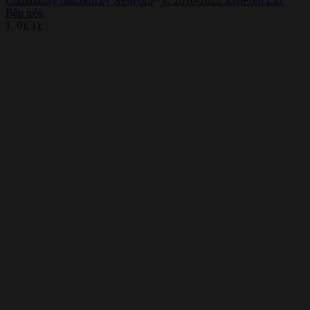
Community platform by XenForo
© 2010-2022 XenForo Ltd.
Bên trên
}, 0); });