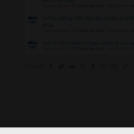
(Buy the Dip)
cobemetaichinh
31 Tháng bảy 2026
Chứng khoán Vi
FxPro: Đồng USD: Giá dầu khiến Fed k
khác
cobemetaichinh
27 Tháng bảy 2026
Chứng khoán Vi
FxPro: Thị trường Crypto phớt lờ sự 
cobemetaichinh
27 Tháng bảy 2026
Sàn tiền điện tử
Facebook
Twitter
Reddit
Pinterest
Tumblr
WhatsApp
Email
Li
Chia sẻ: