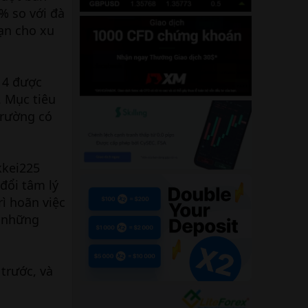
% so với đà
ạn cho xu
 4 được
. Mục tiêu
trường có
kkei225
đổi tâm lý
ì hoãn việc
à những
trước, và