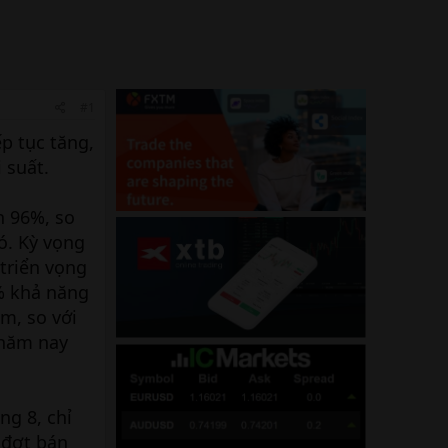
#1
p tục tăng,
 suất.
n 96%, so
ó. Kỳ vọng
triển vọng
3% khả năng
ăm, so với
 năm nay
ng 8, chỉ
 đợt bán