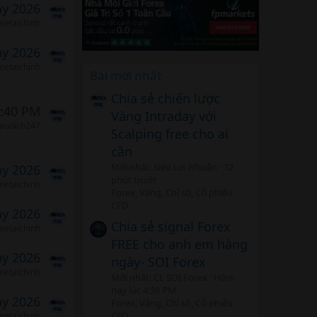
ảy 2026
etaichinh
ảy 2026
etaichinh
Bài mới nhất
Chia sẻ chiến lược
5:40 PM
Vàng Intraday với
iaodich247
Scalping free cho ai
cần
Mới nhất: Siêu Lợi Nhuận
12
ảy 2026
phút trước
etaichinh
Forex, Vàng, Chỉ số, Cổ phiếu
CFD
ảy 2026
Chia sẻ signal Forex
etaichinh
FREE cho anh em hàng
ảy 2026
ngày- SOI Forex
etaichinh
Mới nhất: CL SOI Forex
Hôm
nay lúc 4:38 PM
ảy 2026
Forex, Vàng, Chỉ số, Cổ phiếu
CFD
etaichinh