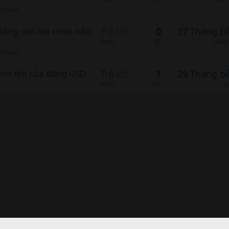
ệt Nam
hông còn lựa chọn nào
Trả lời
0
27 Tháng b
Xem
99
cobem
ệt Nam
mạnh lên của đồng USD
Trả lời
1
29 Tháng b
Xem
143
g
nk