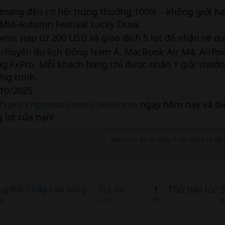
 mang đến cơ hội trúng thưởng 100% – không giới hạ
 Mid-Autumn Festival Lucky Draw.
o, nạp từ 200 USD và giao dịch 5 lot để nhận vé qu
 chuyến du lịch Đông Nam Á, MacBook Air M4, AirPo
ng FxPro. Mỗi khách hàng chỉ được nhận 1 giải thưởng
ng trình.
/10/2025.
.fxpro-cnpromo.com/vi/welcome
ngay hôm nay và bi
 lợi của bạn!
Bạn phải đăng nhập hoặc đăng ký để p
àng Bất Chấp Làn Sóng
Trả lời
1
Thứ bảy lúc 
n
Xem
166
g