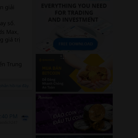
n giải
ay số.
ds Max,
 giá trị
ến Trung
hản hồi tại đây.
5:40 PM
iaodich247