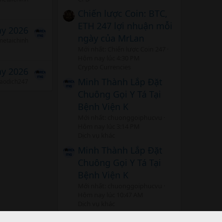
Chiến lược Coin: BTC,
ETH 247 lợi nhuận mỗi
ảy 2026
ngày của MrLan
etaichinh
Mới nhất: Chiến lược Coin 247
Hôm nay lúc 4:30 PM
Crypto Currencies
ảy 2026
Minh Thành Lắp Đặt
iaodich247
Chuông Gọi Y Tá Tại
Bệnh Viện K
Mới nhất: chuonggoiphucvu
Hôm nay lúc 3:14 PM
Dịch vụ khác
Minh Thành Lắp Đặt
Chuông Gọi Y Tá Tại
Bệnh Viện K
Mới nhất: chuonggoiphucvu
Hôm nay lúc 10:47 AM
Dịch vụ khác