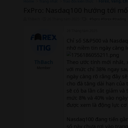
Home
Trang nhất
Trao đổi kiến thức
Forex, Vàng, Ch
FxPro: Nasdaq100 hướng tới mố
T
N
T
ThBach
26 Tháng tám 2025
#fxpro #forex #trading
h
g
h
r
à
ẻ
26 Tháng tám 2025
e
y
a
b
Chỉ số S&P500 và Nasdaq1
d
ắ
nhờ niềm tin ngày càng lớ
s
t
t
đ
a
ầ
ThBach
Theo ước tính mới nhất, x
r
u
Member
với mức chỉ 38% ngay sau
t
e
ngày càng rõ rằng đây sẽ
r
cho đà tăng dài hạn của 
sẽ có ba lần cắt giảm và 
mức 8% và 40% vào ngày 
được xem là động lực cơ 
Nasdaq100 đang tiến gần
số này chưa rơi vào trạng