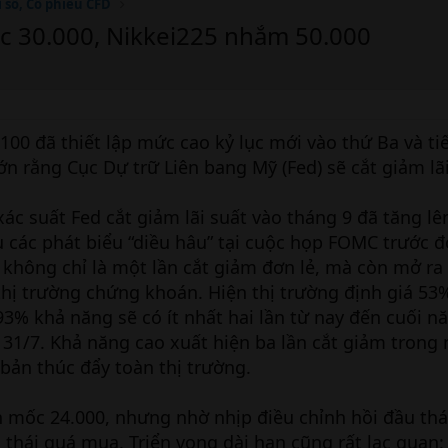
ỉ số, Cổ phiếu CFD
c 30.000, Nikkei225 nhắm 50.000
00 đã thiết lập mức cao kỷ lục mới vào thứ Ba và tiế
n rằng Cục Dự trữ Liên bang Mỹ (Fed) sẽ cắt giảm lãi
ác suất Fed cắt giảm lãi suất vào tháng 9 đã tăng lê
 các phát biểu “diều hâu” tại cuộc họp FOMC trước đ
 không chỉ là một lần cắt giảm đơn lẻ, mà còn mở ra 
thị trường chứng khoán. Hiện thị trường định giá 5
93% khả năng sẽ có ít nhất hai lần từ nay đến cuối n
31/7. Khả năng cao xuất hiện ba lần cắt giảm trong
bản thúc đẩy toàn thị trường.
 mốc 24.000, nhưng nhờ nhịp điều chỉnh hồi đầu thá
 thái quá mua. Triển vọng dài hạn cũng rất lạc quan: