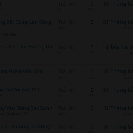
g!
Trả lời
0
31 Tháng b
BO
Xem
126
cobem
àng Bất Chấp Làn Sóng
Trả lời
0
31 Tháng b
Xem
83
cobem
n Việt Nam
t Phá Khỏi Xu Hướng Dài
Trả lời
1
Thứ bảy lúc 
Xem
88
g
Cung Đang Đến Gần
Trả lời
0
31 Tháng b
ịch
Xem
88
cobem
o Đối Với S&P 500
Trả lời
0
31 Tháng b
es
Xem
66
cobem
Suy Yếu Đồng Bạc Xanh
Trả lời
0
31 Tháng b
 số, Cổ phiếu CFD
Xem
50
cobem
ng Xu Hướng "Bắt Đáy"
Trả lời
0
31 Tháng b
Xem
111
cobem