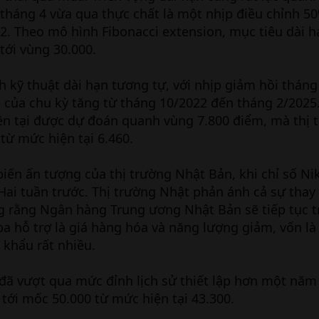
tháng 4 vừa qua thực chất là một nhịp điều chỉnh 50
2. Theo mô hình Fibonacci extension, mục tiêu dài h
tới vùng 30.000.
 kỹ thuật dài hạn tương tự, với nhịp giảm hồi tháng
 của chu kỳ tăng từ tháng 10/2022 đến tháng 2/2025
ện tại được dự đoán quanh vùng 7.800 điểm, mà thị 
 từ mức hiện tại 6.460.
iến ấn tượng của thị trường Nhật Bản, khi chỉ số Ni
Hai tuần trước. Thị trường Nhật phản ánh cả sự thay 
ng rằng Ngân hàng Trung ương Nhật Bản sẽ tiếp tục tr
 ba hỗ trợ là giá hàng hóa và năng lượng giảm, vốn l
khẩu rất nhiều.
 đã vượt qua mức đỉnh lịch sử thiết lập hơn một năm 
ới mốc 50.000 từ mức hiện tại 43.300.