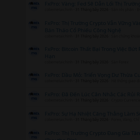
FxPro: Vàng: Fed Sẽ Dẫn Lối Thị Trườn
cobemetaichinh
31 Tháng bảy 2026
Sàn nhị phân - 
FxPro: Thị Trường Crypto Vẫn Vững V
Bán Tháo Cổ Phiếu Công Nghệ
cobemetaichinh
31 Tháng bảy 2026
Sàn chứng khoá
FxPro: Bitcoin Thất Bại Trong Việc Bứ
Hạn
cobemetaichinh
31 Tháng bảy 2026
Sàn Forex
FxPro: Dầu Mỏ: Triển Vọng Dư Thừa 
cobemetaichinh
31 Tháng bảy 2026
Hệ thống giao d
FxPro: Đã Đến Lúc Cân Nhắc Các Rủi R
cobemetaichinh
31 Tháng bảy 2026
Crypto Currenci
FxPro: Sự Hạ Nhiệt Căng Thẳng Làm 
cobemetaichinh
31 Tháng bảy 2026
Forex, Vàng, Chỉ
FxPro: Thị Trường Crypto Đang Gia Tă