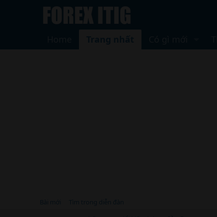
Home
Trang nhất
Có gì mới
T
Bài mới
Tìm trong diễn đàn