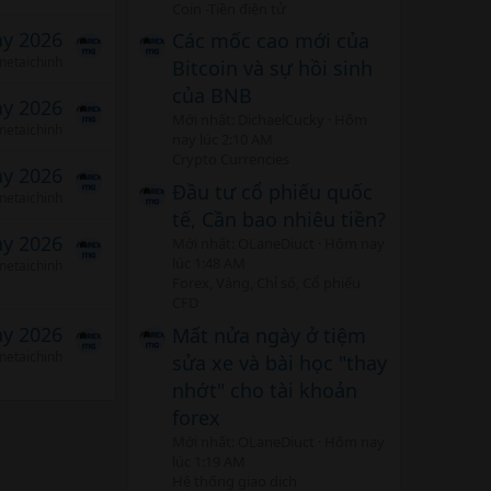
Coin -Tiền điện tử
ảy 2026
Các mốc cao mới của
etaichinh
Bitcoin và sự hồi sinh
của BNB
ảy 2026
Mới nhất: DichaelCucky
Hôm
etaichinh
nay lúc 2:10 AM
Crypto Currencies
ảy 2026
Đầu tư cổ phiếu quốc
etaichinh
tế, Cần bao nhiêu tiền?
ảy 2026
Mới nhất: OLaneDiuct
Hôm nay
lúc 1:48 AM
etaichinh
Forex, Vàng, Chỉ số, Cổ phiếu
CFD
ảy 2026
Mất nửa ngày ở tiệm
etaichinh
sửa xe và bài học "thay
nhớt" cho tài khoản
forex
Mới nhất: OLaneDiuct
Hôm nay
lúc 1:19 AM
Hệ thống giao dịch