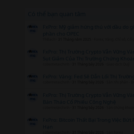
Có thể bạn quan tâm
FxPro: Mỹ giảm hứng thú với dầu do gi
phần cho OPEC
ThBach
31 Tháng năm 2025
Forex, Vàng, Chỉ số, Cổ
FxPro: Thị Trường Crypto Vẫn Vững V
Sụt Giảm Của Thị Trường Chứng Khoá
cobemetaichinh
31 Tháng bảy 2026
Giao dịch Quỹ
FxPro: Vàng: Fed Sẽ Dẫn Lối Thị Trườn
cobemetaichinh
31 Tháng bảy 2026
Sàn nhị phân - 
FxPro: Thị Trường Crypto Vẫn Vững V
Bán Tháo Cổ Phiếu Công Nghệ
cobemetaichinh
31 Tháng bảy 2026
Sàn chứng khoá
FxPro: Bitcoin Thất Bại Trong Việc Bứ
Hạn
cobemetaichinh
31 Tháng bảy 2026
Sàn Forex