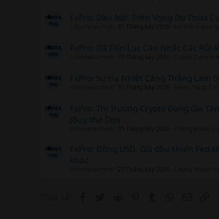
FxPro: Dầu Mỏ: Triển Vọng Dư Thừa 
cobemetaichinh
31 Tháng bảy 2026
Hệ thống giao d
FxPro: Đã Đến Lúc Cân Nhắc Các Rủi R
cobemetaichinh
31 Tháng bảy 2026
Crypto Currenci
FxPro: Sự Hạ Nhiệt Căng Thẳng Làm 
cobemetaichinh
31 Tháng bảy 2026
Forex, Vàng, Chỉ
FxPro: Thị Trường Crypto Đang Gia Tă
(Buy the Dip)
cobemetaichinh
31 Tháng bảy 2026
Chứng khoán Vi
FxPro: Đồng USD: Giá dầu khiến Fed k
khác
cobemetaichinh
27 Tháng bảy 2026
Chứng khoán Vi
Facebook
Twitter
Reddit
Pinterest
Tumblr
WhatsApp
Email
Li
Chia sẻ: