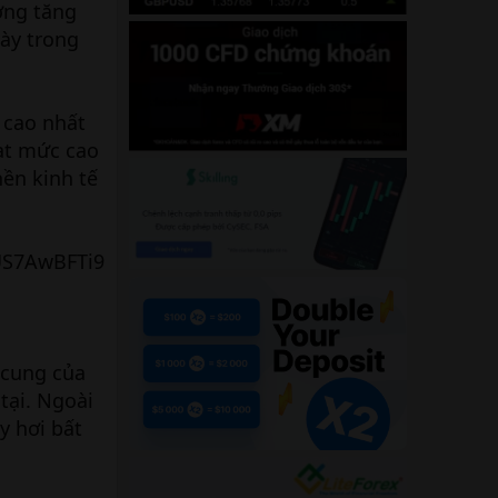
ợng tăng
gày trong
 cao nhất
ạt mức cao
nền kinh tế
 cung của
tại. Ngoài
y hơi bất