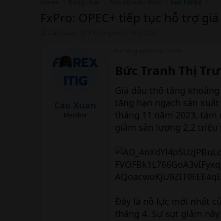
Home
Trang nhất
Trao đổi kiến thức
Sàn Forex
FxPro: OPEC+ tiếp tục hỗ trợ giá
T
N
Cao Xuan
5 Tháng mười một 2024
h
g
r
à
5 Tháng mười một 2024
e
y
Bức Tranh Thị Trư
a
b
d
ắ
s
t
Giá dầu thô tăng khoảng 
t
đ
tăng hạn ngạch sản xuất
a
ầ
Cao Xuan
r
u
tháng 11 năm 2023, tám 
Member
t
giảm sản lượng 2,2 triệu
e
r
Đây là nỗ lực mới nhất 
tháng 4. Sự sụt giảm này