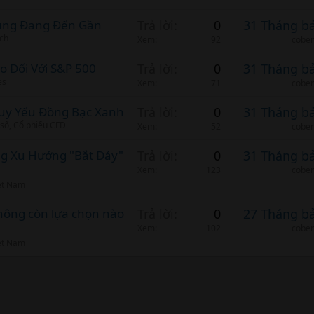
Cung Đang Đến Gần
Trả lời
0
31 Tháng b
ịch
Xem
92
cobem
o Đối Với S&P 500
Trả lời
0
31 Tháng b
es
Xem
71
cobem
Suy Yếu Đồng Bạc Xanh
Trả lời
0
31 Tháng b
 số, Cổ phiếu CFD
Xem
52
cobem
ng Xu Hướng "Bắt Đáy"
Trả lời
0
31 Tháng b
Xem
123
cobem
ệt Nam
hông còn lựa chọn nào
Trả lời
0
27 Tháng b
Xem
102
cobem
ệt Nam
nk