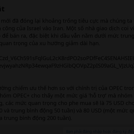
t​
 mới đã đóng lại khoảng trống tiêu cực mà chúng ta
 công của Israel vào Iran. Một số nhà giao dịch coi 
o để bán ra, đặc biệt khi dầu vẫn nằm dưới mức trun
 quan trọng của xu hướng giảm dài hạn.
ường chiếm ưu thế hơn so với chính trị của OPEC tro
a nhóm OPEC+ cho thấy một mức giá 'hỗ trợ' mà nhóm
g, các mức quan trọng cho phe mua sẽ là 75 USD ch
0 và trung bình động 50 tuần) và 80 USD (một mức q
ủa trung bình động 200 tuần).
Bạn phải đăng nhập hoặc đăng ký để p