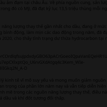
cầu ảm đạm tại châu Âu. Về phía nguồn cung, sản lư
ong đó có Mỹ, đã đạt kỷ lục 13,5 triệu thùng mỗi n
ại năng lượng thay thế gần nhất cho dầu, đang ở mức
g bình động, làm mịn các dao động trong năm, đã đ
 2020, cho thấy tình trạng dư thừa hydrocarbon tại 
 lý kinh tế vĩ mô suy yếu và mong muốn giảm nguồn
n trọng của phần lớn năm nay và vẫn tiếp diễn hiện 
nh mẽ trong các nguồn năng lượng thay thế, điều nà
á dầu và khí đốt tương đối thấp.