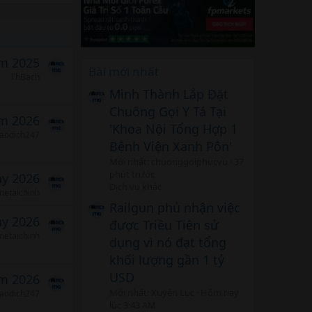
m 2025
Bài mới nhất
ThBach
Minh Thành Lắp Đặt
Chuông Gọi Y Tá Tại
m 2026
'Khoa Nội Tổng Hợp 1
iaodich247
Bệnh Viện Xanh Pôn'
Mới nhất: chuonggoiphucvu
37
phút trước
ảy 2026
Dịch vụ khác
etaichinh
Railgun phủ nhận việc
ảy 2026
được Triều Tiên sử
etaichinh
dụng vì nó đạt tổng
khối lượng gần 1 tỷ
USD
m 2026
Mới nhất: Xuyên Lục
Hôm nay
iaodich247
lúc 3:43 AM