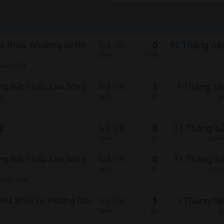
á thấp, nhường lại thị
Trả lời
0
31 Tháng nă
Xem
994
 phiếu CFD
àng Bất Chấp Làn Sóng
Trả lời
1
1 Tháng tá
n
Xem
185
g
g!
Trả lời
0
31 Tháng b
BO
Xem
132
cobem
àng Bất Chấp Làn Sóng
Trả lời
0
31 Tháng b
Xem
91
cobem
n Việt Nam
t Phá Khỏi Xu Hướng Dài
Trả lời
1
1 Tháng tá
Xem
94
g