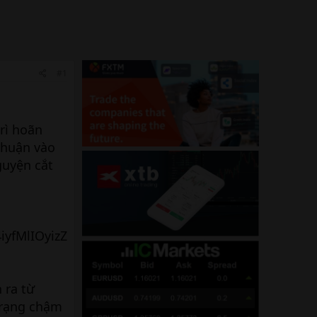
#1
rì hoãn
thuận vào
guyện cắt
 ra từ
 trạng chậm