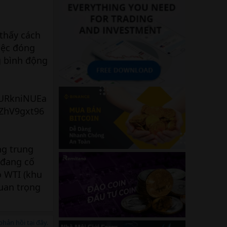
 thấy cách
việc đóng
g bình động
ng trung
 đang cố
o WTI (khu
uan trọng
hản hồi tại đây.