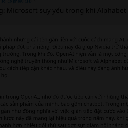
ỉ số, Cổ phiếu CFD
ng: Microsoft suy yếu trong khi Alphabe
thành những cái tên gắn liền với cuộc cách mạng AI,
pháp đột phá riêng. Điều này đã giúp Nvidia trở th
thị trường. Trong khi đó, OpenAI hiện vẫn là một công
 công nghệ truyền thống như Microsoft và Alphabet 
dù cách tiếp cận khác nhau, và điều này đang ảnh h
 họ.
ần trong OpenAI, nhờ đó được tiếp cận với những th
o các sản phẩm của mình, bao gồm chatbot. Trong mộ
t gần như đồng nghĩa với việc gián tiếp đặt cược vào
 lược này đã mang lại hiệu quả trong năm nay, khi 
hanh hơn nhiều đối thủ sau đợt sụt giảm hồi tháng 