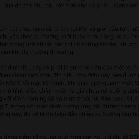
I”, qua đó tạo nhu cầu lớn hơn cho
cổ phiếu
Alphabet 
ểm kết thúc năm tài chính tại Mỹ, và giới đầu tư thư
h chuyển theo xu hướng mới hoặc khởi động lại xu h
nhất trong lịch sử với các chỉ số chứng khoán, nhưng
 vào khi thị trường đi xuống.
xác định liệu đây có phải là sự khởi đầu của một xu 
 điều chỉnh tạm thời. Tín hiệu cho điều này nên được
ếu
MSFT. Về mặt kỹ thuật, khi giao dịch quanh mức 5
 mô hình điều chỉnh miễn là giá chưa rơi xuống dướ
g với đỉnh năm ngoái và mức thoái lui Fibonacci 61,
ng 7, trong khi mốc dưới tương ứng với đường trung
ng này, đó sẽ là tín hiệu đảo chiều xu hướng sâu h
đang tiệm cận vùng quá mua cục bộ, khi chỉ số RS