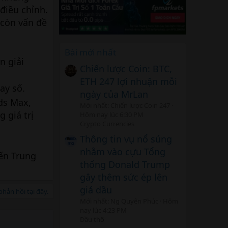
điều chỉnh.
 còn vấn đề
Bài mới nhất
n giải
Chiến lược Coin: BTC,
ETH 247 lợi nhuận mỗi
ay số.
ngày của MrLan
ds Max,
Mới nhất: Chiến lược Coin 247
 giá trị
Hôm nay lúc 6:30 PM
Crypto Currencies
Thông tin vụ nổ súng
nhằm vào cựu Tổng
ến Trung
thống Donald Trump
gây thêm sức ép lên
giá dầu
hản hồi tại đây.
Mới nhất: Ng Quyên Phúc
Hôm
nay lúc 4:23 PM
Dầu thô