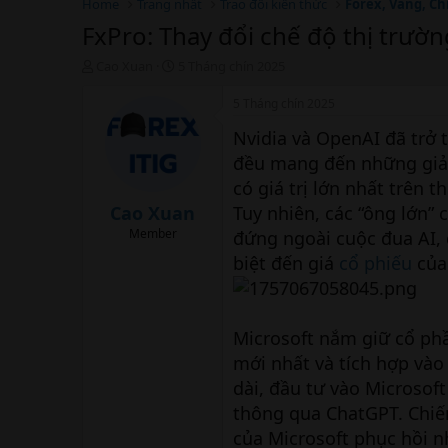
Home
Trang nhất
Trao đổi kiến thức
Forex, Vàng, Ch
FxPro: Thay đổi chế độ thị trườ
T
N
Cao Xuan
5 Tháng chín 2025
h
g
r
à
5 Tháng chín 2025
e
y
Nvidia và OpenAI đã trở 
a
b
d
ắ
đều mang đến những giải 
s
t
có giá trị lớn nhất trên 
t
đ
a
ầ
Cao Xuan
Tuy nhiên, các “ông lớn”
r
u
Member
đứng ngoài cuộc đua AI, 
t
biệt đến giá
cổ phiếu
của
e
r
Microsoft nắm giữ cổ ph
mới nhất và tích hợp và
dài, đầu tư vào Microsof
thông qua ChatGPT. Chiến
của Microsoft phục hồi n