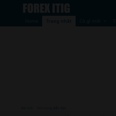
Home
Trang nhất
Có gì mới
T
Bài mới
Tìm trong diễn đàn