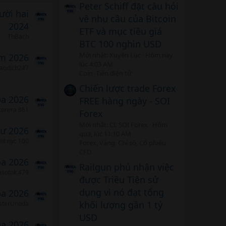
Peter Schiff đặt câu hỏi
ười hai
về nhu cầu của Bitcoin
2024
ETF và mục tiêu giá
ThBach
BTC 100 nghìn USD
Mới nhất: Xuyên Lục
Hôm nay
m 2026
lúc 4:03 AM
iaodich247
Coin -Tiền điện tử
Chiến lược trade Forex
ba 2026
FREE hàng ngày - SOI
nterera 861
Forex
Mới nhất: CL SOI Forex
Hôm
tư 2026
qua, lúc 11:10 AM
ent nyc 100
Forex, Vàng, Chỉ số, Cổ phiếu
CFD
ba 2026
Railgun phủ nhận việc
asotok 479
được Triều Tiên sử
dụng vì nó đạt tổng
ba 2026
khối lượng gần 1 tỷ
sterUnoda
USD
ba 2026