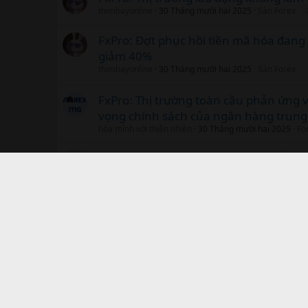
thimbayonline
30 Tháng mười hai 2025
Sàn Forex
FxPro: Đợt phục hồi tiền mã hóa đang 
giảm 40%
thimbayonline
30 Tháng mười hai 2025
Sàn Forex
FxPro: Thị trường toàn cầu phản ứng v
vọng chính sách của ngân hàng trun
hòa mình với thiên nhiên
30 Tháng mười hai 2025
Fo
FxPro: Đồng USD bất ngờ mang sắc thá
hòa mình với thiên nhiên
30 Tháng mười hai 2025
Ch
Facebook
Twitter
Reddit
Pinterest
Tumblr
WhatsApp
Email
Li
Chia sẻ:
Home
Trang nhất
Trao đổi kiến thức
Forex, Vàng, Ch
Tiếng Việt