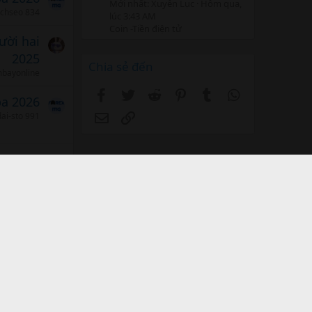
Mới nhất: Xuyên Lục
Hôm qua,
achseo 834
lúc 3:43 AM
Coin -Tiền điện tử
ười hai
2025
Chia sẻ đến
mbayonline
Facebook
Twitter
Reddit
Pinterest
Tumblr
WhatsApp
ba 2026
Email
Link
ai-sto 991
ười hai
2025
thiên nhiên
và Nội quy
Chính sách bảo mật
Trợ giúp
Trang chủ
R