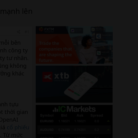
t mạnh lên
#1
 mỗi bên
ành công ty
 ty tư nhân.
cũng không
ưởng khác
ành tựu
t thời gian
 OpenAI
giá
cổ phiếu
4. Từ mức