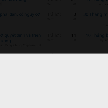
2
Xem
9K
outre
phai dần, có nguy cơ
Trả lời
0
30 Tháng m
Xem
2K
thi
ới quyết định và triển
Trả lời
14
10 Tháng 
g ương
Xem
6K
hyund
rex, Vàng, Chỉ số, Cổ phiếu CFD
i bồ câu
Trả lời
0
30 Tháng m
ứng khoán Việt Nam
Xem
2K
hòa mình với 
nk
ỉ số, Cổ phiếu CFD
Liên hệ
Quy định 