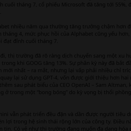
h cuối tháng 7, cổ phiếu Microsoft đã tăng tới 55%,
.
bet nhiều năm qua thường tăng trưởng chậm hơn đố
ỉnh tháng 4, mức phục hồi của Alphabet cũng yếu hơn,
i đạt đỉnh cuối tháng 7.
ở đi, thị trường đã rõ ràng dịch chuyển sang một xu 
trong khi GOOG tăng 13%. Sự phân kỳ này đã bắt đ
 mới nhất – ra mắt, nhưng lại vấp phải nhiều chỉ trí
 quay lại sử dụng GPT-4, vốn được giới thiệu hơn hai
g thêm sau phát biểu của CEO OpenAI – Sam Altman, 
g ở trong một “bong bóng” do kỳ vọng bị thổi phồng
ini vẫn phát triển đều đặn và dần được người tiêu 
n lợi trong hệ sinh thái rộng lớn của công ty. Điều n
m tin. Có vẻ như thị trường đang muốn đa dạng hóa 