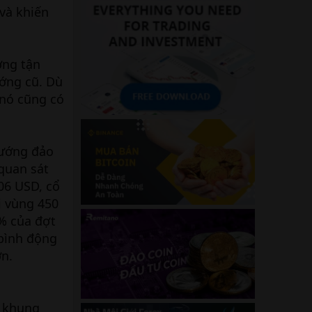
và khiến
ờng tận
ướng cũ. Dù
 nó cũng có
hướng đảo
 quan sát
06 USD, cổ
i vùng 450
8% của đợt
 bình động
ơn.
I khung