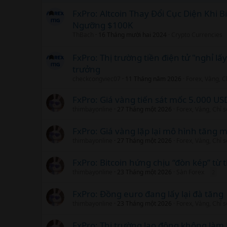
FxPro: Altcoin Thay Đổi Cục Diện Khi B
Ngưỡng $100K
ThBach
16 Tháng mười hai 2024
Crypto Currencies
FxPro: Thị trường tiền điện tử "nghỉ lấ
trưởng
checkcongviec07
11 Tháng năm 2026
Forex, Vàng, C
FxPro: Giá vàng tiến sát mốc 5.000 U
thimbayonline
27 Tháng một 2026
Forex, Vàng, Chỉ 
FxPro: Giá vàng lặp lại mô hình tăn
thimbayonline
27 Tháng một 2026
Forex, Vàng, Chỉ 
FxPro: Bitcoin hứng chịu “đòn kép” từ
thimbayonline
23 Tháng một 2026
Sàn Forex
2
FxPro: Đồng euro đang lấy lại đà tăng
thimbayonline
23 Tháng một 2026
Forex, Vàng, Chỉ 
FxPro: Thị trường lao động không làm