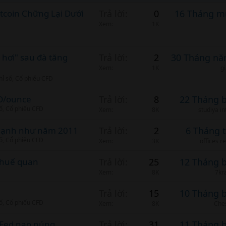
itcoin Chững Lại Dưới
Trả lời
0
16 Tháng m
Xem
1K
y hơi" sau đà tăng
Trả lời
2
30 Tháng nă
Xem
1K
g
hỉ số, Cổ phiếu CFD
SD/ounce
Trả lời
8
22 Tháng 
số, Cổ phiếu CFD
Xem
8K
studiya i
g mạnh như năm 2011
Trả lời
2
6 Tháng 
số, Cổ phiếu CFD
Xem
3K
offices r
 thuế quan
Trả lời
25
12 Tháng 
Xem
8K
7kr
Trả lời
15
10 Tháng 
số, Cổ phiếu CFD
Xem
8K
Che
 Fed nao núng
Trả lời
31
11 Tháng 