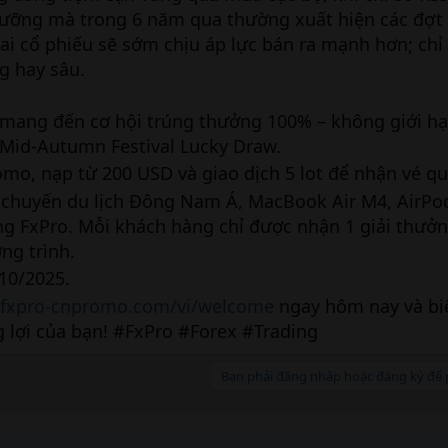
ưỡng mà trong 6 năm qua thường xuất hiện các đợt 
ai cổ phiếu sẽ sớm chịu áp lực bán ra mạnh hơn; chỉ
g hay sâu.
 mang đến cơ hội trúng thưởng 100% – không giới hạ
 Mid-Autumn Festival Lucky Draw.
o, nạp từ 200 USD và giao dịch 5 lot để nhận vé qu
 chuyến du lịch Đông Nam Á, MacBook Air M4, AirPo
ng FxPro. Mỗi khách hàng chỉ được nhận 1 giải thưởng
ng trình.
/10/2025.
.fxpro-cnpromo.com/vi/welcome
ngay hôm nay và bi
 lợi của bạn! #FxPro #Forex #Trading
Bạn phải đăng nhập hoặc đăng ký để p