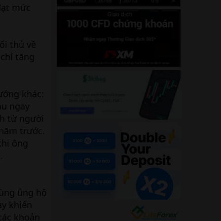
 đạt mức
i thủ về
 chỉ tăng
hướng khác:
ầu ngay
ch từ người
 năm trước.
khi ông
.
dùng ủng hộ
ày khiến
các khoản