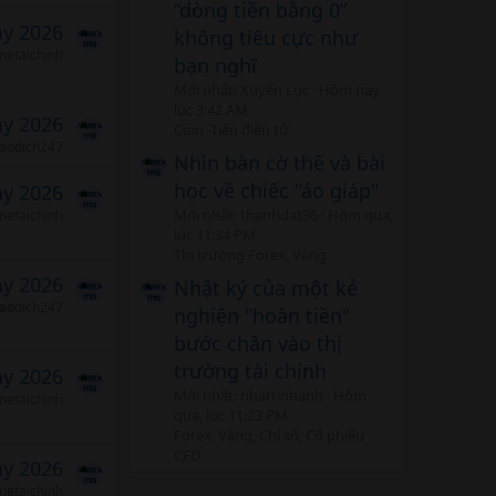
“dòng tiền bằng 0”
ảy 2026
không tiêu cực như
etaichinh
bạn nghĩ
Mới nhất: Xuyên Lục
Hôm nay
lúc 3:42 AM
ảy 2026
Coin -Tiền điện tử
iaodich247
Nhìn bàn cờ thế và bài
học về chiếc "áo giáp"
ảy 2026
Mới nhất: thanhdat36
Hôm qua,
etaichinh
lúc 11:34 PM
Thị trường Forex, Vàng
ảy 2026
Nhật ký của một kẻ
iaodich247
nghiện "hoàn tiền"
bước chân vào thị
trường tài chính
ảy 2026
Mới nhất: nhattinhanh
Hôm
etaichinh
qua, lúc 11:23 PM
Forex, Vàng, Chỉ số, Cổ phiếu
CFD
ảy 2026
etaichinh