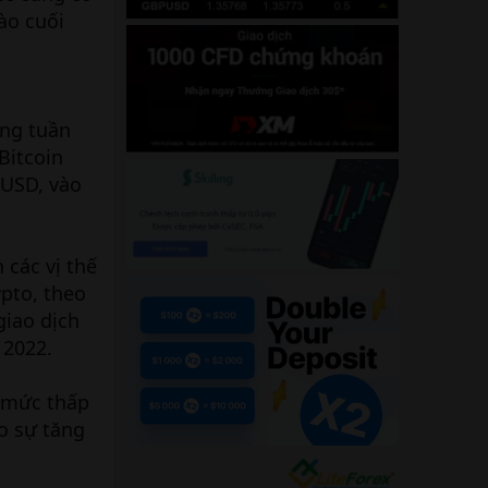
ào cuối
ong tuần
Bitcoin
 USD, vào
 các vị thế
ypto, theo
giao dịch
 2022.
t mức thấp
o sự tăng