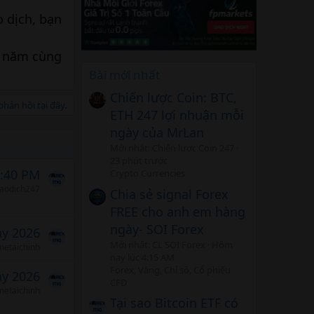
 dịch, bạn
i năm cùng
Bài mới nhất
Chiến lược Coin: BTC,
hản hồi tại đây.
ETH 247 lợi nhuận mỗi
ngày của MrLan
Mới nhất: Chiến lược Coin 247
23 phút trước
5:40 PM
Crypto Currencies
iaodich247
Chia sẻ signal Forex
FREE cho anh em hàng
ngày- SOI Forex
ảy 2026
Mới nhất: CL SOI Forex
Hôm
etaichinh
nay lúc 4:15 AM
Forex, Vàng, Chỉ số, Cổ phiếu
ảy 2026
CFD
etaichinh
Tại sao Bitcoin ETF có