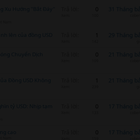
ng Xu Hướng "Bắt Đáy"
Trả lời
0
31 Tháng b
Xem
100
cobem
ệt Nam
mạnh lên của đồng USD
Trả lời
1
29 Tháng b
Xem
142
g
Sóng Chuyển Dịch
Trả lời
0
21 Tháng b
Xem
109
cobem
ủ Của Đồng USD Không
Trả lời
1
21 Tháng b
Xem
239
g
ghìn tỷ USD: Nhịp tạm
Trả lời
0
17 Tháng b
Xem
133
cobem
es
âng cao
Trả lời
0
17 Tháng b
ệt Nam
Xem
159
cobem