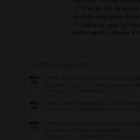
dẫn dành cho tất cả nhà đ
Chỉ cần mở tài khoản 
sẽ nhận ngay phần thưởng
Đăng ký ngay tại
fxpr
FxPro! #FxPro #Forex #T
Có thể bạn quan tâm
FxPro: Thị Trường Crypto Vẫn Vững V
Sụt Giảm Của Thị Trường Chứng Khoá
cobemetaichinh
31 Tháng bảy 2026
Giao dịch Quỹ
FxPro: Vàng: Fed Sẽ Dẫn Lối Thị Trườn
cobemetaichinh
31 Tháng bảy 2026
Sàn nhị phân - 
FxPro: Thị Trường Crypto Vẫn Vững V
Bán Tháo Cổ Phiếu Công Nghệ
cobemetaichinh
31 Tháng bảy 2026
Sàn chứng khoá