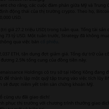
ment cho rằng, các cuộc đàm phán giữa Mỹ và Trung 
ịnh động thái của thị trường crypto. Theo họ, Bitcoi
0,000 USD.
trị giá 27.2 triệu USD) trong tuần qua. Tổng tài sản 
ảng 73 tỷ USD. Một tuần trước, Strategy đã không mua
thông qua việc bán
cổ phiếu
.
037 ETH, tận dụng đợt giảm giá. Tổng dự trữ của cô
g đương 2.5% tổng cung của đồng tiền này.
enaissance Holdings có trụ sở tại Hồng Kông đang
D để thành lập một quỹ tập trung vào việc tích lũy 
n sẽ được niêm yết trên sàn chứng khoán Mỹ.
ổ cùng ưu đãi giao dịch!
nh phục thị trường với chương trình thưởng giao dịc