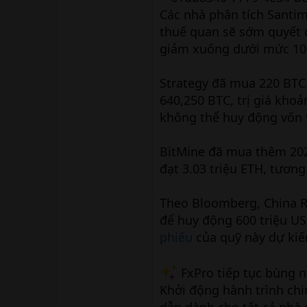
Các nhà phân tích Santi
thuế quan sẽ sớm quyết đ
giảm xuống dưới mức 10
Strategy đã mua 220 BTC (
640,250 BTC, trị giá kho
không thể huy động vốn 
BitMine đã mua thêm 202,
đạt 3.03 triệu ETH, tươn
Theo Bloomberg, China R
để huy động 600 triệu US
phiếu
của quỹ này dự kiế
FxPro tiếp tục bùng n
Khởi động hành trình chi