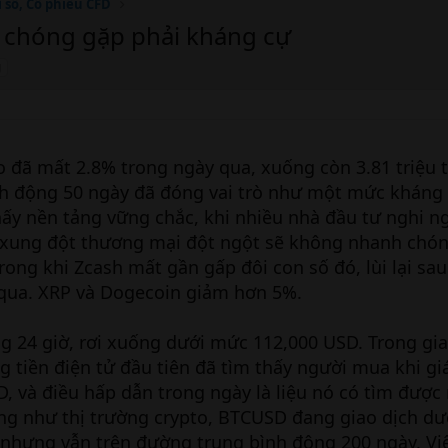
ỉ số, Cổ phiếu CFD
h chóng gặp phải kháng cự
g
o đã mất 2.8% trong ngày qua, xuống còn 3.81 triệu 
nh động 50 ngày đã đóng vai trò như một mức kháng 
ấy nền tảng vững chắc, khi nhiều nhà đầu tư nghi n
c xung đột thương mại đột ngột sẽ không nhanh chón
ong khi Zcash mất gần gấp đôi con số đó, lùi lại sau
qua. XRP và Dogecoin giảm hơn 5%.
g 24 giờ, rơi xuống dưới mức 112,000 USD. Trong gia
g tiền điện tử đầu tiên đã tìm thấy người mua khi gi
, và điều hấp dẫn trong ngày là liệu nó có tìm đượ
ống như thị trường crypto, BTCUSD đang giao dịch d
 nhưng vẫn trên đường trung bình động 200 ngày. Vi