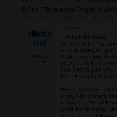
Home
Trang nhất
Trao đổi kiến thức
Forex, Vàng, Ch
FxPro : Thị trường Crypto nhan
T
N
T
ThBach
24 Tháng mười 2025
#fxpro #forex #tradin
h
g
h
r
à
ẻ
24 Tháng mười 2025
e
y
a
b
Tình hình thị trường
d
ắ
Vốn hóa thị trường crypt
s
t
thứ Hai, đường trung bì
t
đ
a
ầ
ThBach
Sự phục hồi không tìm th
r
u
Member
những rủi ro từ các cuộ
t
e
mất. BNB đã giảm 10%, tr
r
hơn 300% trong 30 ngày 
Bitcoin giảm gần 3% tron
tháng 7 đến tháng 9, đồn
xuống vùng 108-109K USD
trong lần này không. Gi
trung bình động 50 ngày