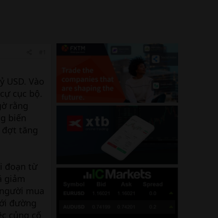
#1
tỷ USD. Vào
cự cục bộ.
gờ rằng
g biến
 đợt tăng
i đoạn từ
á giảm
c người mua
ưới đường
ệc củng cố