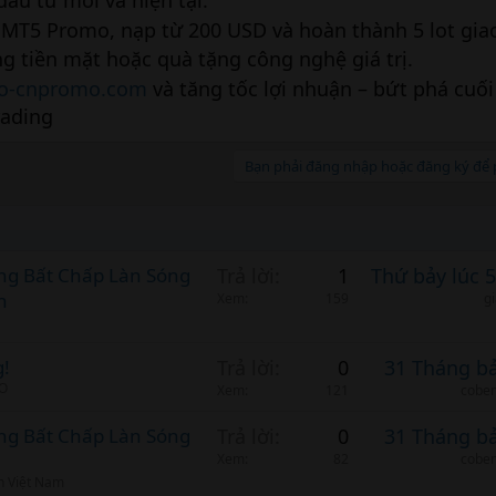
ầu tư mới và hiện tại.
MT5 Promo, nạp từ 200 USD và hoàn thành 5 lot giao
 tiền mặt hoặc quà tặng công nghệ giá trị.
o-cnpromo.com
và tăng tốc lợi nhuận – bứt phá cuố
rading
Bạn phải đăng nhập hoặc đăng ký để p
àng Bất Chấp Làn Sóng
Trả lời
1
Thứ bảy lúc 
n
Xem
159
g
g!
Trả lời
0
31 Tháng b
BO
Xem
121
cobem
àng Bất Chấp Làn Sóng
Trả lời
0
31 Tháng b
Xem
82
cobem
n Việt Nam