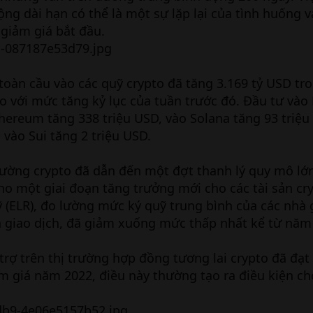
ng dài hạn có thể là một sự lặp lại của tình huống v
 giảm giá bắt đầu.
toàn cầu vào các quỹ crypto đã tăng 3.169 tỷ USD tr
 với mức tăng kỷ lục của tuần trước đó. Đầu tư vào 
thereum tăng 338 triệu USD, vào Solana tăng 93 triệu
 vào Sui tăng 2 triệu USD.
trường crypto đã dẫn đến một đợt thanh lý quy mô lớn
cho một giai đoạn tăng trưởng mới cho các tài sản cr
ỹ (ELR), đo lường mức ký quỹ trung bình của các nhà 
àn giao dịch, đã giảm xuống mức thấp nhất kể từ năm
 trợ trên thị trường hợp đồng tương lai crypto đã đạ
ảm giá năm 2022, điều này thường tạo ra điều kiện ch