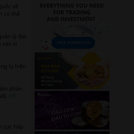
Quốc về
n có thể
quản lý đạt
 vào vì
ng ty hiện
 đàm phán
BNB.
Cổ
h cực hấp