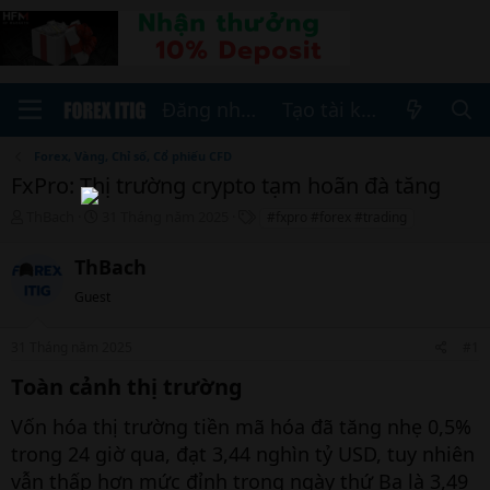
Đăng nhập
Tạo tài khoản
Forex, Vàng, Chỉ số, Cổ phiếu CFD
FxPro: Thị trường crypto tạm hoãn đà tăng
T
N
T
ThBach
31 Tháng năm 2025
#fxpro #forex #trading
h
g
h
r
à
ẻ
ThBach
e
y
a
b
Guest
d
ắ
s
t
31 Tháng năm 2025
#1
t
đ
a
ầ
Toàn cảnh thị trường
r
u
t
Vốn hóa thị trường tiền mã hóa đã tăng nhẹ 0,5%
e
trong 24 giờ qua, đạt 3,44 nghìn tỷ USD, tuy nhiên
r
vẫn thấp hơn mức đỉnh trong ngày thứ Ba là 3,49