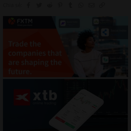
Facebook
Twitter
Reddit
Pinterest
Tumblr
WhatsApp
Email
Link
Chia sẻ: