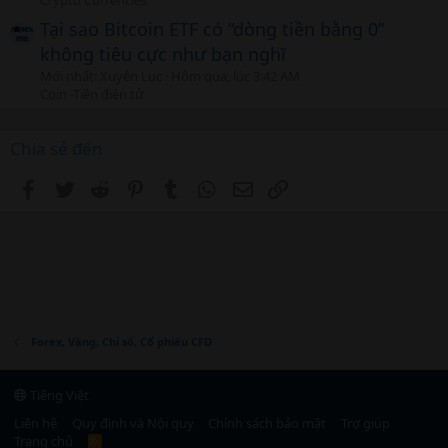
Tại sao Bitcoin ETF có “dòng tiền bằng 0”
không tiêu cực như bạn nghĩ
Mới nhất: Xuyên Lục
Hôm qua, lúc 3:42 AM
Coin -Tiền điện tử
Chia sẻ đến
Facebook
Twitter
Reddit
Pinterest
Tumblr
WhatsApp
Email
Link
Forex, Vàng, Chỉ số, Cổ phiếu CFD
Tiếng Việt
Liên hệ
Quy định và Nội quy
Chính sách bảo mật
Trợ giúp
Trang chủ
R