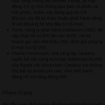
cựu Tổng thống Mỹ Donald Trump, sẽ huy
động 2,5 tỷ USD thông qua bán cổ phiếu và
trái phiếu, nhằm xây dựng quỹ dự trữ
Bitcoin. Họ đã ký thỏa thuận phát hành riêng
lẻ với khoảng 50 nhà đầu tư tổ chức.
Circle, công ty phát hành stablecoin USDC, đã
cập nhật hồ sơ IPO lên sàn NYSE, với kế
hoạch gọi vốn 600 triệu USD, định giá công ty
ở mức 5,4 tỷ USD.
Charles Hoskinson, nhà sáng lập Cardano,
tuyên bố sẵn sàng tích hợp stablecoin RLUSD
của Ripple vào blockchain Cardano mà không
thu bất kỳ khoản phí nào, như một hành
động hỗ trợ cộng đồng XRP.
Bắt đầu giao dịch Forex dễ dàng với khoản ký quỹ