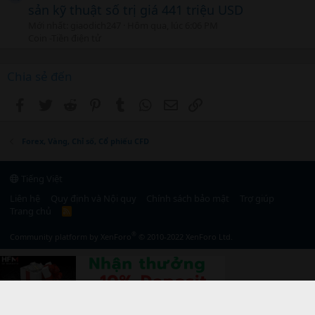
sản kỹ thuật số trị giá 441 triệu USD
Mới nhất: giaodich247
Hôm qua, lúc 6:06 PM
Coin -Tiền điện tử
Chia sẻ đến
Facebook
Twitter
Reddit
Pinterest
Tumblr
WhatsApp
Email
Link
Forex, Vàng, Chỉ số, Cổ phiếu CFD
Tiếng Việt
Liên hệ
Quy định và Nội quy
Chính sách bảo mật
Trợ giúp
Trang chủ
R
S
S
®
Community platform by XenForo
© 2010-2022 XenForo Ltd.
}, 0); });