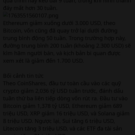
quá trình này kéo dài 9 tuần, trong khi hình thành
đáy mất hơn 30 tuần.
Ethereum giảm xuống dưới 3.000 USD, theo
Bitcoin, vốn cũng đã quay trở lại dưới đường
trung bình động 50 tuần. Trong trường hợp này,
đường trung bình 200 tuần (khoảng 2.300 USD) sẽ
kìm hãm người bán, và kịch bản bi quan được
xem xét là giảm đến 1.700 USD.
Bối cảnh tin tức
Theo CoinShares, đầu tư toàn cầu vào các quỹ
crypto giảm 2,036 tỷ USD tuần trước, đánh dấu
tuần thứ ba liên tiếp dòng vốn rút ra. Đầu tư vào
Bitcoin giảm 1,378 tỷ USD, Ethereum giảm 689
triệu USD, XRP giảm 16 triệu USD, và Solana giảm
8 triệu USD. Ngược lại, Sui tăng 6 triệu USD,
Litecoin tăng 3 triệu USD, và các ETF đa tài sản