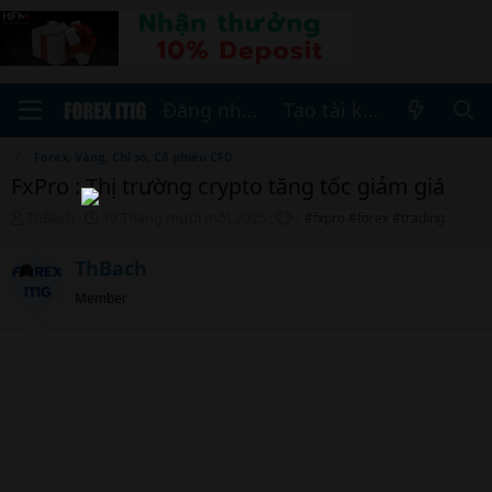
Đăng nhập
Tạo tài khoản
Forex, Vàng, Chỉ số, Cổ phiếu CFD
FxPro : Thị trường crypto tăng tốc giảm giá
T
N
T
ThBach
19 Tháng mười một 2025
#fxpro #forex #trading
h
g
h
r
à
ẻ
ThBach
e
y
a
b
Member
d
ắ
s
t
t
đ
a
ầ
r
u
t
e
r