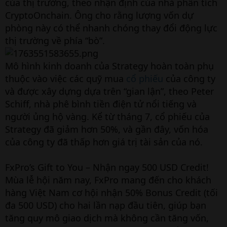
của thị trường, theo nhận định của nhà phân tích
CryptoOnchain. Ông cho rằng lượng vốn dự
phòng này có thể nhanh chóng thay đổi động lực
thị trường về phía “bò”.
Mô hình kinh doanh của Strategy hoàn toàn phụ
thuộc vào việc các quỹ mua
cổ phiếu
của công ty
và được xây dựng dựa trên “gian lận”, theo Peter
Schiff, nhà phê bình tiền điện tử nổi tiếng và
người ủng hộ vàng. Kể từ tháng 7, cổ phiếu của
Strategy đã giảm hơn 50%, và gần đây, vốn hóa
của công ty đã thấp hơn giá trị tài sản của nó.
FxPro’s Gift to You – Nhận ngay 500 USD Credit!
Mùa lễ hội năm nay, FxPro mang đến cho khách
hàng Việt Nam cơ hội nhận 50% Bonus Credit (tối
đa 500 USD) cho hai lần nạp đầu tiên, giúp bạn
tăng quy mô giao dịch mà không cần tăng vốn,