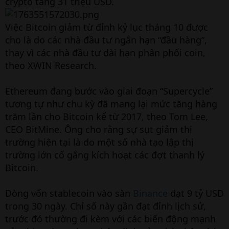
crypto tăng 31 triệu USD.
Việc Bitcoin giảm từ đỉnh kỷ lục tháng 10 được
cho là do các nhà đầu tư ngắn hạn “đầu hàng”,
thay vì các nhà đầu tư dài hạn phân phối coin,
theo XWIN Research.
Ethereum đang bước vào giai đoạn “Supercycle”
tương tự như chu kỳ đã mang lại mức tăng hàng
trăm lần cho Bitcoin kể từ 2017, theo Tom Lee,
CEO BitMine. Ông cho rằng sự sụt giảm thị
trường hiện tại là do một số nhà tạo lập thị
trường lớn cố gắng kích hoạt các đợt thanh lý
Bitcoin.
Dòng vốn stablecoin vào sàn
Binance
đạt 9 tỷ USD
trong 30 ngày. Chỉ số này gần đạt đỉnh lịch sử,
trước đó thường đi kèm với các biến động mạnh