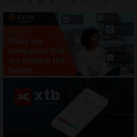
Facebook
Twitter
Reddit
Pinterest
Tumblr
WhatsApp
Email
Link
Chia sẻ: