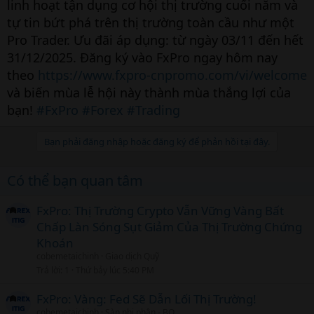
linh hoạt tận dụng cơ hội thị trường cuối năm và
tự tin bứt phá trên thị trường toàn cầu như một
Pro Trader. Ưu đãi áp dụng: từ ngày 03/11 đến hết
31/12/2025. Đăng ký vào FxPro ngay hôm nay
theo
https://www.fxpro-cnpromo.com/vi/welcome
và biến mùa lễ hội này thành mùa thắng lợi của
bạn!
#FxPro
#Forex
#Trading
Bạn phải đăng nhập hoặc đăng ký để phản hồi tại đây.
Có thể bạn quan tâm
FxPro: Thị Trường Crypto Vẫn Vững Vàng Bất
Chấp Làn Sóng Sụt Giảm Của Thị Trường Chứng
Khoán
cobemetaichinh
Giao dịch Quỹ
Trả lời
1
Thứ bảy lúc 5:40 PM
FxPro: Vàng: Fed Sẽ Dẫn Lối Thị Trường!
cobemetaichinh
Sàn nhị phân - BO