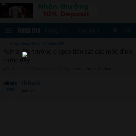
Đăng nhập
Tạo tài khoản
Forex, Vàng, Chỉ số, Cổ phiếu CFD
FxPro: Thị trường crypto tiến sát các mốc đỉnh
trước đây
T
N
T
ThBach
26 Tháng sáu 2025
#fxpro #forex #trading
h
g
h
r
à
ẻ
ThBach
e
y
a
b
Member
d
ắ
s
t
t
đ
a
ầ
r
u
t
e
r