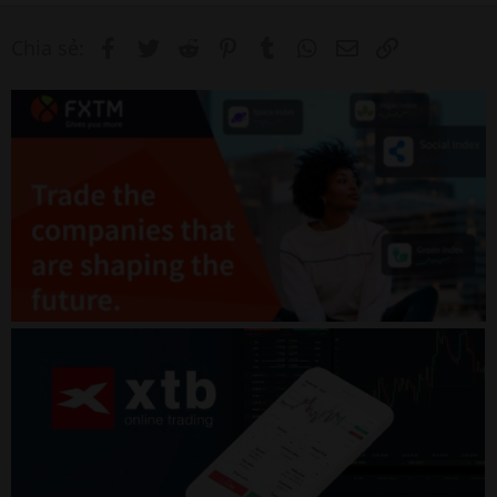
Facebook
Twitter
Reddit
Pinterest
Tumblr
WhatsApp
Email
Link
Chia sẻ: