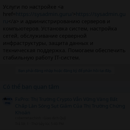
Услуги по настройке <a
href=
https://sysadmin.guru/
>
https://sysadmin.gu
ru
</a> и администрированию серверов и
компьютеров. Установка систем, настройка
сетей, обслуживание серверной
инфраструктуры, защита данных и
техническая поддержка. Помогаем обеспечить
стабильную работу IT-систем.
Bạn phải đăng nhập hoặc đăng ký để phản hồi tại đây.
Có thể bạn quan tâm
FxPro: Thị Trường Crypto Vẫn Vững Vàng Bất
Chấp Làn Sóng Sụt Giảm Của Thị Trường Chứng
Khoán
cobemetaichinh
Giao dịch Quỹ
Trả lời
1
Thứ bảy lúc 5:40 PM