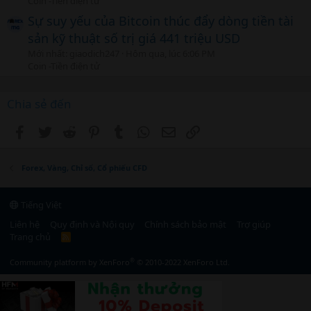
Coin -Tiền điện tử
Sự suy yếu của Bitcoin thúc đẩy dòng tiền tài
sản kỹ thuật số trị giá 441 triệu USD
Mới nhất: giaodich247
Hôm qua, lúc 6:06 PM
Coin -Tiền điện tử
Chia sẻ đến
Facebook
Twitter
Reddit
Pinterest
Tumblr
WhatsApp
Email
Link
Forex, Vàng, Chỉ số, Cổ phiếu CFD
Tiếng Việt
Liên hệ
Quy định và Nội quy
Chính sách bảo mật
Trợ giúp
Trang chủ
R
S
S
®
Community platform by XenForo
© 2010-2022 XenForo Ltd.