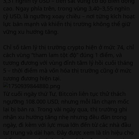
3,31 nghìn tỷ USD – tiến sát vùng có độ biến động
cao. Ngay phía trên, trong vùng 3,40–3,55 nghìn
tỷ USD, là ngưỡng xoay chiều – nơi từng kích hoạt
lực bán mạnh và khiến thị trường không thể giữ
vững xu hướng tăng.
Chỉ số tâm lý thị trường crypto hiện ở mức 74, chỉ
cách vùng “tham lam tột độ” đúng 1 điểm, và
tương đương với vùng đỉnh tâm lý hồi cuối tháng
5 – thời điểm mà vốn hóa thị trường cũng ở mức
tương đương hiện tại.
Từ cuối ngày thứ Tư, Bitcoin liên tục thử thách
ngưỡng 108.000 USD, nhưng mỗi lần chạm mốc
lại bị bán ra. Trong vài ngày qua, thị trường ghi
nhận xu hướng tăng nhẹ nhưng đều đặn trong
ngày, đi kèm với lực mua lớn đến từ các nhà đầu
tư trung và dài hạn. Đây được xem là tín hiệu cho