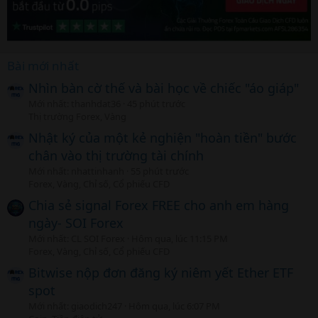
Bài mới nhất
Nhìn bàn cờ thế và bài học về chiếc "áo giáp"
Mới nhất: thanhdat36
45 phút trước
Thị trường Forex, Vàng
Nhật ký của một kẻ nghiện "hoàn tiền" bước
chân vào thị trường tài chính
Mới nhất: nhattinhanh
55 phút trước
Forex, Vàng, Chỉ số, Cổ phiếu CFD
Chia sẻ signal Forex FREE cho anh em hàng
ngày- SOI Forex
Mới nhất: CL SOI Forex
Hôm qua, lúc 11:15 PM
Forex, Vàng, Chỉ số, Cổ phiếu CFD
Bitwise nộp đơn đăng ký niêm yết Ether ETF
spot
Mới nhất: giaodich247
Hôm qua, lúc 6:07 PM