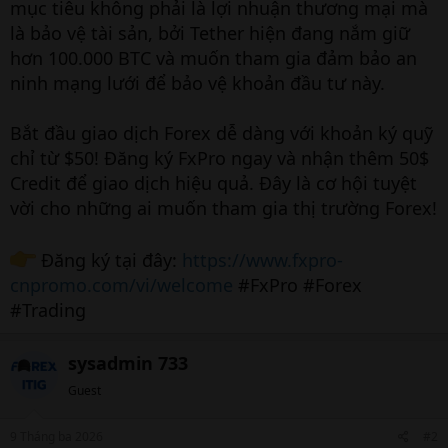
mục tiêu không phải là lợi nhuận thương mại mà
là bảo vệ tài sản, bởi Tether hiện đang nắm giữ
hơn 100.000 BTC và muốn tham gia đảm bảo an
ninh mạng lưới để bảo vệ khoản đầu tư này.
Bắt đầu giao dịch Forex dễ dàng với khoản ký quỹ
chỉ từ $50! Đăng ký FxPro ngay và nhận thêm 50$
Credit để giao dịch hiệu quả. Đây là cơ hội tuyệt
vời cho những ai muốn tham gia thị trường Forex!
Đăng ký tại đây:
https://www.fxpro-
cnpromo.com/vi/welcome
#FxPro #Forex
#Trading
sysadmin 733
Guest
9 Tháng ba 2026
#2