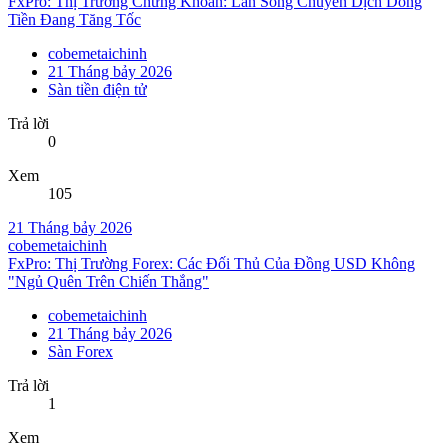
FxPro: Thị Trường Chứng Khoán: Làn Sóng Chuyển Dịch Dòng
Tiền Đang Tăng Tốc
cobemetaichinh
21 Tháng bảy 2026
Sàn tiền điện tử
Trả lời
0
Xem
105
21 Tháng bảy 2026
cobemetaichinh
FxPro: Thị Trường Forex: Các Đối Thủ Của Đồng USD Không
"Ngủ Quên Trên Chiến Thắng"
cobemetaichinh
21 Tháng bảy 2026
Sàn Forex
Trả lời
1
Xem