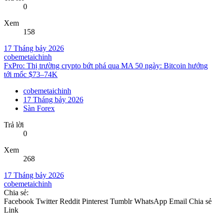
0
Xem
158
17 Tháng bảy 2026
cobemetaichinh
FxPro: Thị trường crypto bứt phá qua MA 50 ngày: Bitcoin hướng
tới mốc $73–74K
cobemetaichinh
17 Tháng bảy 2026
Sàn Forex
Trả lời
0
Xem
268
17 Tháng bảy 2026
cobemetaichinh
Chia sẻ:
Facebook
Twitter
Reddit
Pinterest
Tumblr
WhatsApp
Email
Chia sẻ
Link