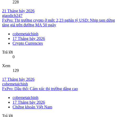
228
21 Tháng bảy 2026
giaodich247
FxPro: Thị trường crypto ở mức 2,23 nghìn tỷ USD: Nhịp tạm dừng
tăng giá trên đường MA 50 ngày
cobemetaichinh
17 Tháng bảy 2026
Crypto Currencies
Trả lời
0
Xem
129
17 Tháng bảy 2026
cobemetaichinh
FxPro: Dầu thô: Cảm xúc thị trường dâng cao
cobemetaichinh
17 Tháng bảy 2026
Chứng khoán Việt Nam
Trả lời