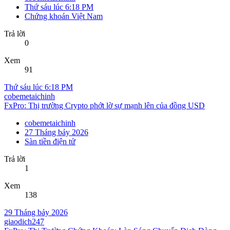
Thứ sáu lúc 6:18 PM
Chứng khoán Việt Nam
Trả lời
0
Xem
91
Thứ sáu lúc 6:18 PM
cobemetaichinh
FxPro: Thị trường Crypto phớt lờ sự mạnh lên của đồng USD
cobemetaichinh
27 Tháng bảy 2026
Sàn tiền điện tử
Trả lời
1
Xem
138
29 Tháng bảy 2026
giaodich247