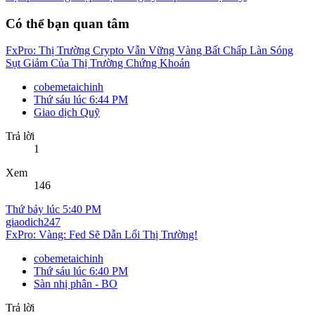
Có thể bạn quan tâm
FxPro: Thị Trường Crypto Vẫn Vững Vàng Bất Chấp Làn Sóng
Sụt Giảm Của Thị Trường Chứng Khoán
cobemetaichinh
Thứ sáu lúc 6:44 PM
Giao dịch Quỹ
Trả lời
1
Xem
146
Thứ bảy lúc 5:40 PM
giaodich247
FxPro: Vàng: Fed Sẽ Dẫn Lối Thị Trường!
cobemetaichinh
Thứ sáu lúc 6:40 PM
Sàn nhị phân - BO
Trả lời