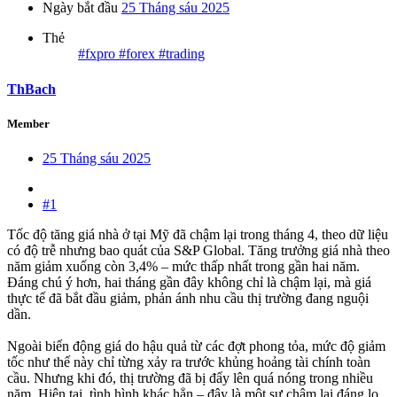
Ngày bắt đầu
25 Tháng sáu 2025
Thẻ
#fxpro #forex #trading
ThBach
Member
25 Tháng sáu 2025
#1
Tốc độ tăng giá nhà ở tại Mỹ đã chậm lại trong tháng 4, theo dữ liệu
có độ trễ nhưng bao quát của S&P Global. Tăng trưởng giá nhà theo
năm giảm xuống còn 3,4% – mức thấp nhất trong gần hai năm.
Đáng chú ý hơn, hai tháng gần đây không chỉ là chậm lại, mà giá
thực tế đã bắt đầu giảm, phản ánh nhu cầu thị trường đang nguội
dần.
Ngoài biến động giá do hậu quả từ các đợt phong tỏa, mức độ giảm
tốc như thế này chỉ từng xảy ra trước khủng hoảng tài chính toàn
cầu. Nhưng khi đó, thị trường đã bị đẩy lên quá nóng trong nhiều
năm. Hiện tại, tình hình khác hẳn – đây là một sự chậm lại đáng lo