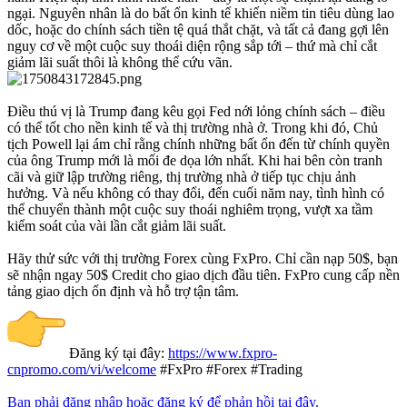
ngại. Nguyên nhân là do bất ổn kinh tế khiến niềm tin tiêu dùng lao
dốc, hoặc do chính sách tiền tệ quá thắt chặt, và tất cả đang gợi lên
nguy cơ về một cuộc suy thoái diện rộng sắp tới – thứ mà chỉ cắt
giảm lãi suất thôi là không thể cứu vãn.
Điều thú vị là Trump đang kêu gọi Fed nới lỏng chính sách – điều
có thể tốt cho nền kinh tế và thị trường nhà ở. Trong khi đó, Chủ
tịch Powell lại ám chỉ rằng chính những bất ổn đến từ chính quyền
của ông Trump mới là mối đe dọa lớn nhất. Khi hai bên còn tranh
cãi và giữ lập trường riêng, thị trường nhà ở tiếp tục chịu ảnh
hưởng. Và nếu không có thay đổi, đến cuối năm nay, tình hình có
thể chuyển thành một cuộc suy thoái nghiêm trọng, vượt xa tầm
kiểm soát của vài lần cắt giảm lãi suất.
Hãy thử sức với thị trường Forex cùng FxPro. Chỉ cần nạp 50$, bạn
sẽ nhận ngay 50$ Credit cho giao dịch đầu tiên. FxPro cung cấp nền
tảng giao dịch ổn định và hỗ trợ tận tâm.
Đăng ký tại đây:
https://www.fxpro-
cnpromo.com/vi/welcome
#FxPro #Forex #Trading
Bạn phải đăng nhập hoặc đăng ký để phản hồi tại đây.