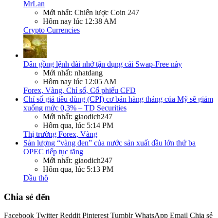
MrLan
Mới nhất: Chiến lược Coin 247
Hôm nay lúc 12:38 AM
Crypto Currencies
Dân gồng lệnh dài nhớ tận dụng cái Swap-Free này
Mới nhất: nhatdang
Hôm nay lúc 12:05 AM
Forex, Vàng, Chỉ số, Cổ phiếu CFD
Chỉ số giá tiêu dùng (CPI) cơ bản hàng tháng của Mỹ sẽ giảm
xuống mức 0,3% – TD Securities
Mới nhất: giaodich247
Hôm qua, lúc 5:14 PM
Thị trường Forex, Vàng
Sản lượng “vàng đen” của nước sản xuất dầu lớn thứ ba
OPEC tiếp tục tăng
Mới nhất: giaodich247
Hôm qua, lúc 5:13 PM
Dầu thô
Chia sẻ đến
Facebook
Twitter
Reddit
Pinterest
Tumblr
WhatsApp
Email
Chia sẻ