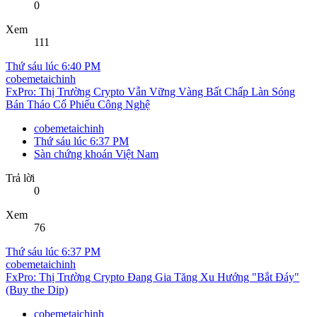
0
Xem
111
Thứ sáu lúc 6:40 PM
cobemetaichinh
FxPro: Thị Trường Crypto Vẫn Vững Vàng Bất Chấp Làn Sóng
Bán Tháo Cổ Phiếu Công Nghệ
cobemetaichinh
Thứ sáu lúc 6:37 PM
Sàn chứng khoán Việt Nam
Trả lời
0
Xem
76
Thứ sáu lúc 6:37 PM
cobemetaichinh
FxPro: Thị Trường Crypto Đang Gia Tăng Xu Hướng "Bắt Đáy"
(Buy the Dip)
cobemetaichinh