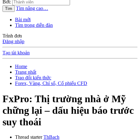
Bởi:
Tìm nâng cao…
Tìm
Bài mới
Tìm trong diễn đàn
Trình đơn
Đăng nhập
Tạo tài khoản
Home
Trang nhất
Trao đổi kiến thức
Forex, Vàng, Chỉ số, Cổ phiếu CFD
FxPro: Thị trường nhà ở Mỹ
chững lại – dấu hiệu báo trước
suy thoái
Thread starter
ThBach