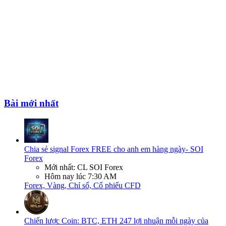
Bài mới nhất
Chia sẻ signal Forex FREE cho anh em hàng ngày- SOI
Forex
Mới nhất: CL SOI Forex
Hôm nay lúc 7:30 AM
Forex, Vàng, Chỉ số, Cổ phiếu CFD
Chiến lược Coin: BTC, ETH 247 lợi nhuận mỗi ngày của