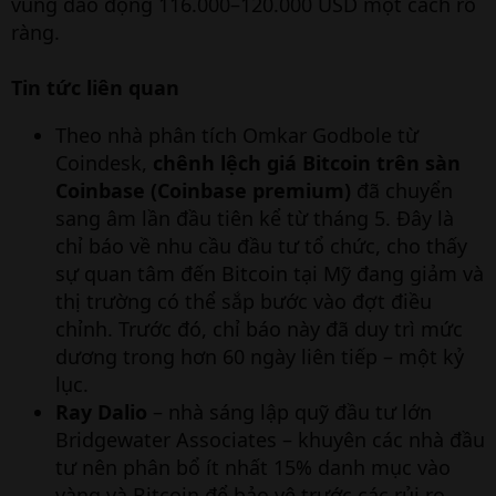
vùng dao động 116.000–120.000 USD một cách rõ
ràng.
Tin tức liên quan
Theo nhà phân tích Omkar Godbole từ
Coindesk,
chênh lệch giá Bitcoin trên sàn
Coinbase (Coinbase premium)
đã chuyển
sang âm lần đầu tiên kể từ tháng 5. Đây là
chỉ báo về nhu cầu đầu tư tổ chức, cho thấy
sự quan tâm đến Bitcoin tại Mỹ đang giảm và
thị trường có thể sắp bước vào đợt điều
chỉnh. Trước đó, chỉ báo này đã duy trì mức
dương trong hơn 60 ngày liên tiếp – một kỷ
lục.
Ray Dalio
– nhà sáng lập quỹ đầu tư lớn
Bridgewater Associates – khuyên các nhà đầu
tư nên phân bổ ít nhất 15% danh mục vào
vàng và Bitcoin để bảo vệ trước các rủi ro