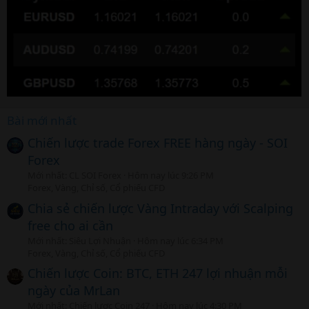
Bài mới nhất
Chiến lược trade Forex FREE hàng ngày - SOI
Forex
Mới nhất: CL SOI Forex
Hôm nay lúc 9:26 PM
Forex, Vàng, Chỉ số, Cổ phiếu CFD
Chia sẻ chiến lược Vàng Intraday với Scalping
free cho ai cần
Mới nhất: Siêu Lợi Nhuận
Hôm nay lúc 6:34 PM
Forex, Vàng, Chỉ số, Cổ phiếu CFD
Chiến lược Coin: BTC, ETH 247 lợi nhuận mỗi
ngày của MrLan
Mới nhất: Chiến lược Coin 247
Hôm nay lúc 4:30 PM