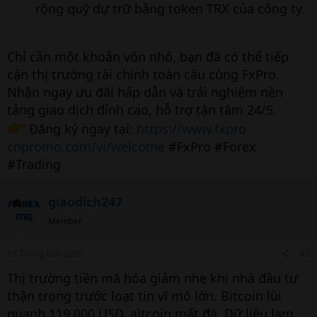
rộng quỹ dự trữ bằng token TRX của công ty.
Chỉ cần một khoản vốn nhỏ, bạn đã có thể tiếp
cận thị trường tài chính toàn cầu cùng FxPro.
Nhận ngay ưu đãi hấp dẫn và trải nghiệm nền
tảng giao dịch đỉnh cao, hỗ trợ tận tâm 24/5.
Đăng ký ngay tại:
https://www.fxpro-
cnpromo.com/vi/welcome
#FxPro #Forex
#Trading
giaodich247
Member
13 Tháng tám 2025
#2
Thị trường tiền mã hóa giảm nhẹ khi nhà đầu tư
thận trọng trước loạt tin vĩ mô lớn. Bitcoin lùi
quanh 119.000 USD, altcoin mất đà. Dữ liệu lạm