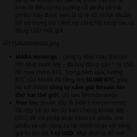
kinh tế đến từ thị trường cổ phiếu và trái
phiếu. Đây được xem là tỷ lệ rủi ro/lợi nhuận
tối ưu trong bối cảnh nợ công Mỹ tăng cao và
đồng USD mất giá.
MARA Holdings
– công ty khai thác Bitcoin
lớn nhất nước Mỹ – đã huy động gần 1 tỷ USD
để mua thêm BTC. Trong năm qua, lượng
BTC của MARA đã tăng lên
50.000 BTC
, giúp
họ trở thành
công ty nắm giữ Bitcoin lớn
thứ hai thế giới
, chỉ sau MicroStrategy.
Tron Inc.
(trước đây là SRM Entertainment)
đã nộp hồ sơ lên Ủy ban Chứng khoán Mỹ
(SEC) để xin phép phát hành cổ phiếu, trái
phiếu và các công cụ tài chính khác với tổng
giá trị lên tới
1 tỷ USD
. Mục đích là để mở