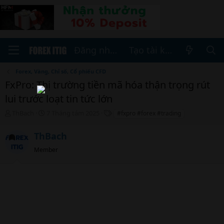
Đăng nhập
Tạo tài khoản
Forex, Vàng, Chỉ số, Cổ phiếu CFD
FxPro: Thị trường tiền mã hóa thận trọng rút
lui trước loạt tin tức lớn
T
N
T
ThBach
7 Tháng tám 2025
#fxpro #forex #trading
h
g
h
r
à
ẻ
ThBach
e
y
a
b
Member
d
ắ
s
t
t
đ
a
ầ
r
u
t
e
r