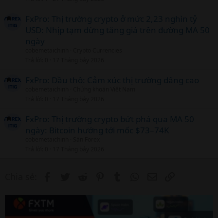
FxPro: Thị trường crypto ở mức 2,23 nghìn tỷ
USD: Nhịp tạm dừng tăng giá trên đường MA 50
ngày
cobemetaichinh
Crypto Currencies
Trả lời
0
17 Tháng bảy 2026
FxPro: Dầu thô: Cảm xúc thị trường dâng cao
cobemetaichinh
Chứng khoán Việt Nam
Trả lời
0
17 Tháng bảy 2026
FxPro: Thị trường crypto bứt phá qua MA 50
ngày: Bitcoin hướng tới mốc $73–74K
cobemetaichinh
Sàn Forex
Trả lời
0
17 Tháng bảy 2026
Facebook
Twitter
Reddit
Pinterest
Tumblr
WhatsApp
Email
Link
Chia sẻ: