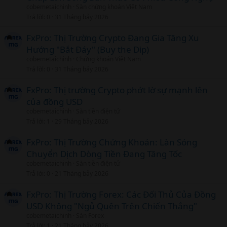
cobemetaichinh
Sàn chứng khoán Việt Nam
Trả lời
0
31 Tháng bảy 2026
FxPro: Thị Trường Crypto Đang Gia Tăng Xu
Hướng "Bắt Đáy" (Buy the Dip)
cobemetaichinh
Chứng khoán Việt Nam
Trả lời
0
31 Tháng bảy 2026
FxPro: Thị trường Crypto phớt lờ sự mạnh lên
của đồng USD
cobemetaichinh
Sàn tiền điện tử
Trả lời
1
29 Tháng bảy 2026
FxPro: Thị Trường Chứng Khoán: Làn Sóng
Chuyển Dịch Dòng Tiền Đang Tăng Tốc
cobemetaichinh
Sàn tiền điện tử
Trả lời
0
21 Tháng bảy 2026
FxPro: Thị Trường Forex: Các Đối Thủ Của Đồng
USD Không "Ngủ Quên Trên Chiến Thắng"
cobemetaichinh
Sàn Forex
Trả lời
1
21 Tháng bảy 2026