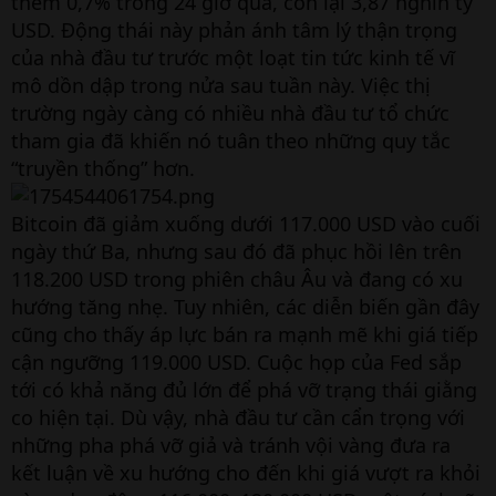
thêm 0,7% trong 24 giờ qua, còn lại 3,87 nghìn tỷ
USD. Động thái này phản ánh tâm lý thận trọng
của nhà đầu tư trước một loạt tin tức kinh tế vĩ
mô dồn dập trong nửa sau tuần này. Việc thị
trường ngày càng có nhiều nhà đầu tư tổ chức
tham gia đã khiến nó tuân theo những quy tắc
“truyền thống” hơn.
Bitcoin đã giảm xuống dưới 117.000 USD vào cuối
ngày thứ Ba, nhưng sau đó đã phục hồi lên trên
118.200 USD trong phiên châu Âu và đang có xu
hướng tăng nhẹ. Tuy nhiên, các diễn biến gần đây
cũng cho thấy áp lực bán ra mạnh mẽ khi giá tiếp
cận ngưỡng 119.000 USD. Cuộc họp của Fed sắp
tới có khả năng đủ lớn để phá vỡ trạng thái giằng
co hiện tại. Dù vậy, nhà đầu tư cần cẩn trọng với
những pha phá vỡ giả và tránh vội vàng đưa ra
kết luận về xu hướng cho đến khi giá vượt ra khỏi