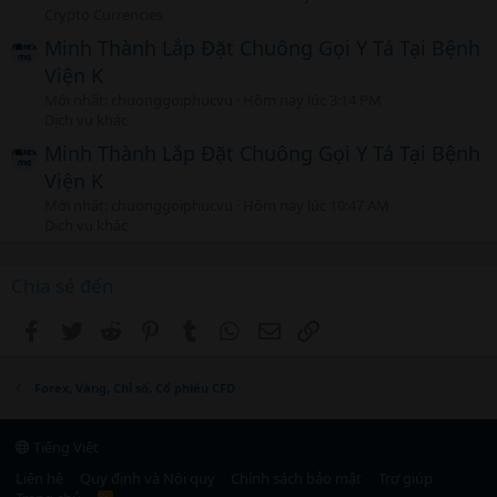
Crypto Currencies
Minh Thành Lắp Đặt Chuông Gọi Y Tá Tại Bệnh
Viện K
Mới nhất: chuonggoiphucvu
Hôm nay lúc 3:14 PM
Dịch vụ khác
Minh Thành Lắp Đặt Chuông Gọi Y Tá Tại Bệnh
Viện K
Mới nhất: chuonggoiphucvu
Hôm nay lúc 10:47 AM
Dịch vụ khác
Chia sẻ đến
Facebook
Twitter
Reddit
Pinterest
Tumblr
WhatsApp
Email
Link
Forex, Vàng, Chỉ số, Cổ phiếu CFD
Tiếng Việt
Liên hệ
Quy định và Nội quy
Chính sách bảo mật
Trợ giúp
R