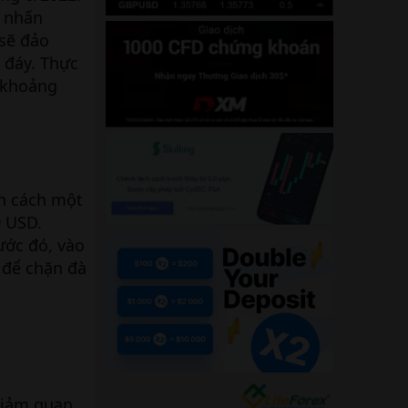
n nhấn
 sẽ đảo
 đáy. Thực
m khoảng
òn cách một
0 USD.
ước đó, vào
 để chặn đà
giảm quan