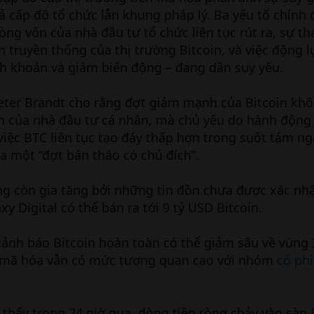
cả cấp độ tổ chức lẫn khung pháp lý. Ba yếu tố chính
òng vốn của nhà đầu tư tổ chức liên tục rút ra, sự th
 truyền thống của thị trường Bitcoin, và việc động l
nh khoản và giảm biến động – đang dần suy yếu.
Peter Brandt cho rằng đợt giảm mạnh của Bitcoin kh
ạn của nhà đầu tư cá nhân, mà chủ yếu do hành động
 việc BTC liên tục tạo đáy thấp hơn trong suốt tám ng
 một “đợt bán tháo có chủ đích”.
ng còn gia tăng bởi những tin đồn chưa được xác nhậ
 Digital có thể bán ra tới 9 tỷ USD Bitcoin.
cảnh báo Bitcoin hoàn toàn có thể giảm sâu về vùng 
n mã hóa vẫn có mức tương quan cao với nhóm
cổ ph
 thấy trong 24 giờ qua, dòng tiền ròng chảy vào sàn