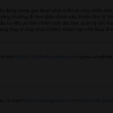
ẫn đang trong giai đoạn phát triển và chịu nhiều biế
ưởng thường đi kèm điều chỉnh sâu, khiến tâm lý “t
ầu tư nên ưu tiên chiến lược dài hạn, quản lý vốn hợ
 ràng thay vì chạy theo FOMO, nhằm hạn chế thua lỗ
a href=
https://shlifovka-parketa.ru/
>цены шлифовк
: <a href=
https://orda-gazeta.ru/
>
https://orda-gaze