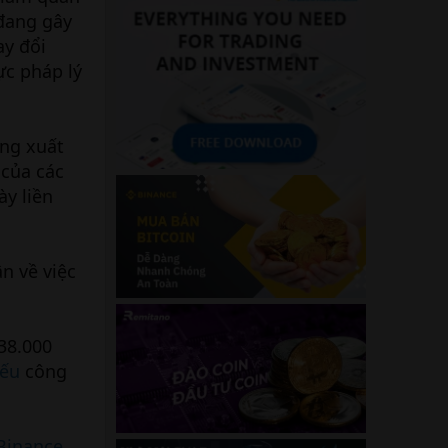
 đang gây
ay đổi
ực pháp lý
ông xuất
 của các
ày liền
n về việc
38.000
iếu
công
Binance