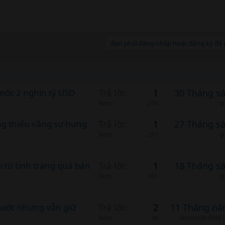
Bạn phải đăng nhập hoặc đăng ký để p
 mốc 2 nghìn tỷ USD
Trả lời
1
30 Tháng s
Xem
278
g
ng thiếu vắng sự hưng
Trả lời
1
27 Tháng s
Xem
297
g
i từ tình trạng quá bán
Trả lời
1
18 Tháng s
Xem
501
g
 bước nhưng vẫn giữ
Trả lời
2
11 Tháng nă
Xem
4K
Avtorinok PMR (