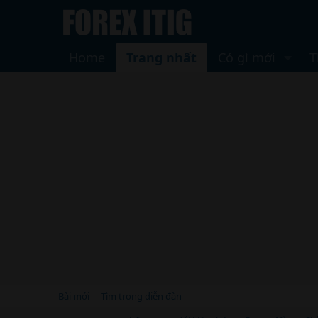
Home
Trang nhất
Có gì mới
T
Bài mới
Tìm trong diễn đàn