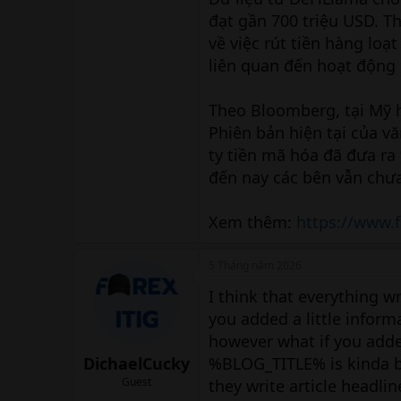
đạt gần 700 triệu USD. T
về việc rút tiền hàng loạ
liên quan đến hoạt động r
Theo Bloomberg, tại Mỹ h
Phiên bản hiện tại của v
ty tiền mã hóa đã đưa r
đến nay các bên vẫn chư
Xem thêm:
https://www.
5 Tháng năm 2026
I think that everything 
you added a little inform
however what if you adde
DichaelCucky
%BLOG_TITLE% is kinda bo
Guest
they write article headli