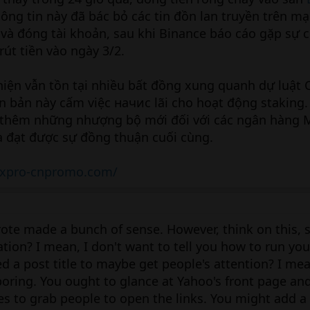
hông tin này đã bác bỏ các tin đồn lan truyền trên m
t và đóng tài khoản, sau khi Binance báo cáo gặp sự c
út tiền vào ngày 3/2.
iện vẫn tồn tại nhiều bất đồng xung quanh dự luật Cl
ăn bản này cấm việc начис lãi cho hoạt động staking
a thêm những nhượng bộ mới đối với các ngân hàng 
a đạt được sự đồng thuận cuối cùng.
fxpro-cnpromo.com/
wrote made a bunch of sense. However, think on this,
ation? I mean, I don't want to tell you how to run you
d a post title to maybe get people's attention? I me
ring. You ought to glance at Yahoo's front page an
nes to grab people to open the links. You might add a