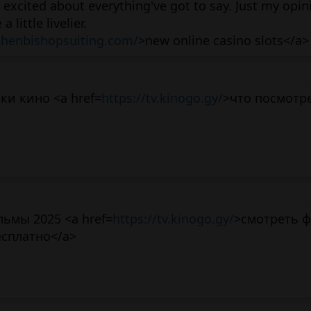
 excited about everything've got to say. Just my opini
little livelier.
phenbishopsuiting.com/
>new online casino slots</a>
и кино <a href=
https://tv.kinogo.gy/
>что посмотр
ьмы 2025 <a href=
https://tv.kinogo.gy/
>смотреть 
есплатно</a>