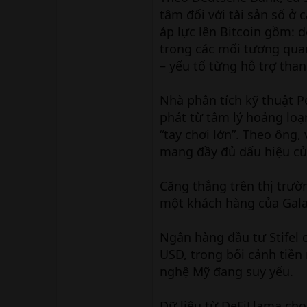
tâm đối với tài sản số ở 
áp lực lên Bitcoin gồm: d
trong các mối tương quan
– yếu tố từng hỗ trợ tha
Nhà phân tích kỹ thuật 
phát từ tâm lý hoảng lo
“tay chơi lớn”. Theo ông,
mang đầy đủ dấu hiệu của
Căng thẳng trên thị trườ
một khách hàng của Galaxy
Ngân hàng đầu tư Stifel 
USD, trong bối cảnh tiề
nghệ Mỹ đang suy yếu.
Dữ liệu từ DeFiLlama cho