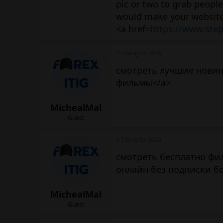
pic or two to grab people
would make your website a 
<a href=
https://www.ste
3 Tháng tư 2026
смотреть лучшие новинк
фильмы</a>
MichealMal
Guest
3 Tháng tư 2026
смотреть бесплатно фил
онлайн без подписки б
MichealMal
Guest