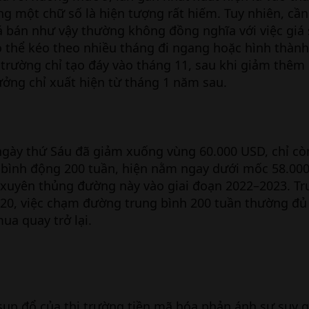
ng một chữ số là hiện tượng rất hiếm. Tuy nhiên, cầ
á bán như vậy thường không đồng nghĩa với việc giá
ó thể kéo theo nhiều tháng đi ngang hoặc hình thành
 trường chỉ tạo đáy vào tháng 11, sau khi giảm thê
ưởng chỉ xuất hiện từ tháng 1 năm sau.
 ngày thứ Sáu đã giảm xuống vùng 60.000 USD, chỉ c
 bình động 200 tuần, hiện nằm ngay dưới mốc 58.00
hỉ xuyên thủng đường này vào giai đoạn 2022–2023. Tr
020, việc chạm đường trung bình 200 tuần thường đủ
ua quay trở lại.
sụp đổ của thị trường tiền mã hóa phản ánh sự suy 