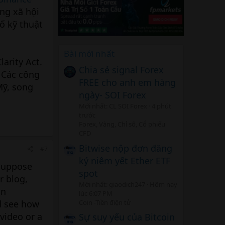
ạng xã hội
ố kỹ thuật
Bài mới nhất
arity Act.
Chia sẻ signal Forex
. Các công
FREE cho anh em hàng
Mỹ, song
ngày- SOI Forex
Mới nhất: CL SOI Forex
4 phút
trước
Forex, Vàng, Chỉ số, Cổ phiếu
CFD
Bitwise nộp đơn đăng
#7
ký niêm yết Ether ETF
 suppose
spot
r blog,
Mới nhất: giaodich247
Hôm nay
an
lúc 6:07 PM
Coin -Tiền điện tử
d see how
 video or a
Sự suy yếu của Bitcoin