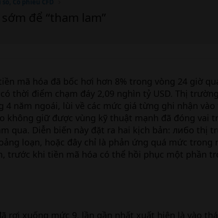
ỉ số, Cổ phiếu CFD
á sớm để “tham lam”
tiền mã hóa đã bốc hơi hơn 8% trong vòng 24 giờ qu
 có thời điểm chạm đáy 2,09 nghìn tỷ USD. Thị trườn
 4 năm ngoái, lùi về các mức giá từng ghi nhận vào
to không giữ được vùng kỹ thuật mạnh đã đóng vai tr
m qua. Diễn biến này đặt ra hai kịch bản: либо thị 
hoảng loạn, hoặc đây chỉ là phản ứng quá mức trong
m, trước khi tiền mã hóa có thể hồi phục một phần 
đã rơi xuống mức 9, lần gần nhất xuất hiện là vào th