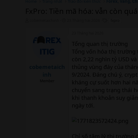
Home
Trang nhất
Trao đổi kiến thức
Forex, Vàng, Ch
FxPro: Tiền mã hóa: vẫn còn qu
T
N
T
cobemetaichinh
23 Tháng hai 2026
fxpro
h
g
h
r
à
ẻ
23 Tháng hai 2026
e
y
a
b
Tổng quan thị trường
d
ắ
Tổng vốn hóa thị trường 
s
t
còn 2,22 nghìn tỷ USD và
t
đ
a
ầ
cobemetaich
thủng vùng đáy của tháng
r
u
inh
9/2024. Đáng chú ý, cryp
t
e
Member
kháng cự suốt hơn hai nă
r
chuyển sang trạng thái 
khi thanh khoản suy giả
ngày tới.
Chỉ số tâm lý thị trường 