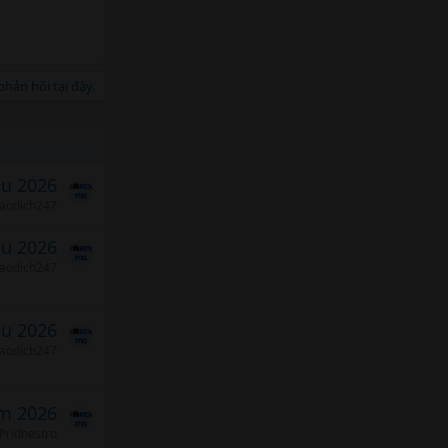
hản hồi tại đây.
áu 2026
iaodich247
áu 2026
iaodich247
áu 2026
iaodich247
m 2026
Pridnestro