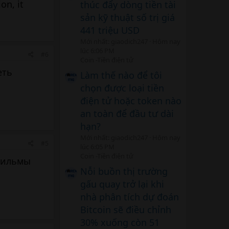
on, it
thúc đẩy dòng tiền tài
sản kỹ thuật số trị giá
441 triệu USD
Mới nhất: giaodich247
Hôm nay
lúc 6:06 PM
#6
Coin -Tiền điện tử
еть
Làm thế nào để tôi
chọn được loại tiền
điện tử hoặc token nào
an toàn để đầu tư dài
hạn?
Mới nhất: giaodich247
Hôm nay
#5
lúc 6:05 PM
Coin -Tiền điện tử
фильмы
Nỗi buồn thị trường
gấu quay trở lại khi
nhà phân tích dự đoán
Bitcoin sẽ điều chỉnh
30% xuống còn 51