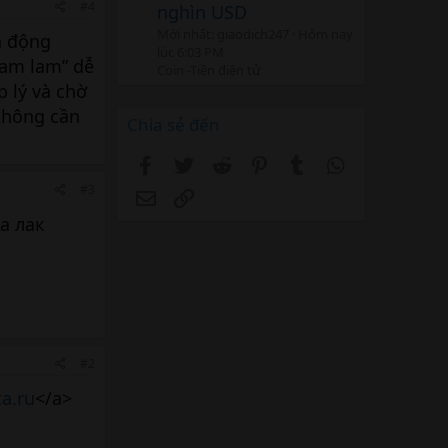
#4
nghìn USD
Mới nhất: giaodich247
Hôm nay
n động
lúc 6:03 PM
ham lam” dễ
Coin -Tiền điện tử
p lý và chờ
 không cần
Chia sẻ đến
Facebook
Twitter
Reddit
Pinterest
Tumblr
WhatsApp
#3
Email
Link
а лак
#2
ta.ru
</a>