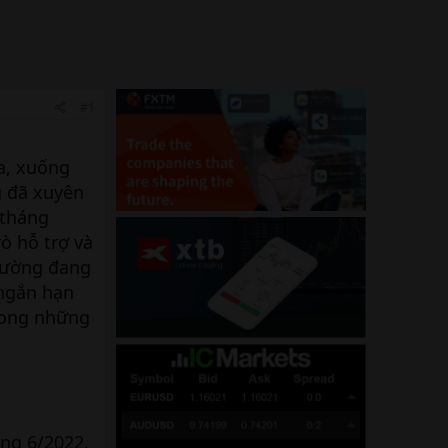
#1
a, xuống
g đã xuyên
 tháng
ò hỗ trợ và
trường đang
 ngắn hạn
trong những
áng 6/2022.