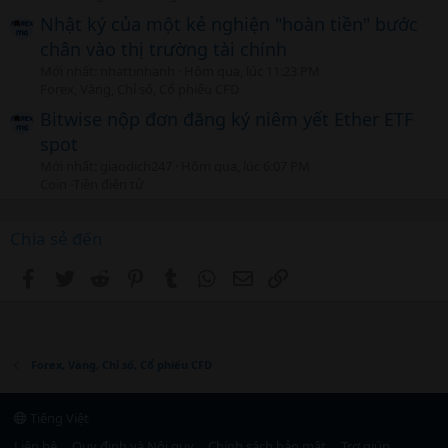
Nhật ký của một kẻ nghiện "hoàn tiền" bước
chân vào thị trường tài chính
Mới nhất: nhattinhanh
Hôm qua, lúc 11:23 PM
Forex, Vàng, Chỉ số, Cổ phiếu CFD
Bitwise nộp đơn đăng ký niêm yết Ether ETF
spot
Mới nhất: giaodich247
Hôm qua, lúc 6:07 PM
Coin -Tiền điện tử
Chia sẻ đến
Facebook
Twitter
Reddit
Pinterest
Tumblr
WhatsApp
Email
Link
Forex, Vàng, Chỉ số, Cổ phiếu CFD
Tiếng Việt
Liên hệ
Quy định và Nội quy
Chính sách bảo mật
Trợ giúp