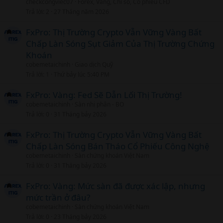
checkcongviec07
Forex, Vàng, Chỉ số, Cổ phiếu CFD
Trả lời
2
27 Tháng năm 2026
FxPro: Thị Trường Crypto Vẫn Vững Vàng Bất
Chấp Làn Sóng Sụt Giảm Của Thị Trường Chứng
Khoán
cobemetaichinh
Giao dịch Quỹ
Trả lời
1
Thứ bảy lúc 5:40 PM
FxPro: Vàng: Fed Sẽ Dẫn Lối Thị Trường!
cobemetaichinh
Sàn nhị phân - BO
Trả lời
0
31 Tháng bảy 2026
FxPro: Thị Trường Crypto Vẫn Vững Vàng Bất
Chấp Làn Sóng Bán Tháo Cổ Phiếu Công Nghệ
cobemetaichinh
Sàn chứng khoán Việt Nam
Trả lời
0
31 Tháng bảy 2026
FxPro: Vàng: Mức sàn đã được xác lập, nhưng
mức trần ở đâu?
cobemetaichinh
Sàn chứng khoán Việt Nam
Trả lời
0
23 Tháng bảy 2026