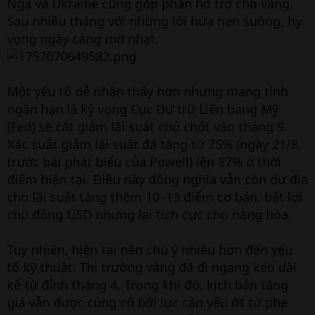
Nga và Ukraine cũng góp phần hỗ trợ cho vàng.
Sau nhiều tháng với những lời hứa hẹn suông, hy
vọng ngày càng mờ nhạt.
Một yếu tố dễ nhận thấy hơn nhưng mang tính
ngắn hạn là kỳ vọng Cục Dự trữ Liên bang Mỹ
(Fed) sẽ cắt giảm lãi suất chủ chốt vào tháng 9.
Xác suất giảm lãi suất đã tăng từ 75% (ngày 21/8,
trước bài phát biểu của Powell) lên 87% ở thời
điểm hiện tại. Điều này đồng nghĩa vẫn còn dư địa
cho lãi suất tăng thêm 10–13 điểm cơ bản, bất lợi
cho đồng USD nhưng lại tích cực cho hàng hóa.
Tuy nhiên, hiện tại nên chú ý nhiều hơn đến yếu
tố kỹ thuật. Thị trường vàng đã đi ngang kéo dài
kể từ đỉnh tháng 4. Trong khi đó, kịch bản tăng
giá vẫn được củng cố bởi lực cản yếu ớt từ phe