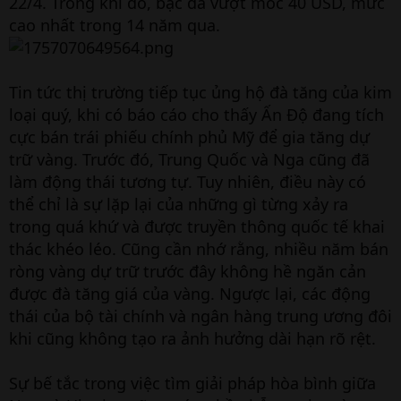
22/4. Trong khi đó, bạc đã vượt mốc 40 USD, mức
cao nhất trong 14 năm qua.
Tin tức thị trường tiếp tục ủng hộ đà tăng của kim
loại quý, khi có báo cáo cho thấy Ấn Độ đang tích
cực bán trái phiếu chính phủ Mỹ để gia tăng dự
trữ vàng. Trước đó, Trung Quốc và Nga cũng đã
làm động thái tương tự. Tuy nhiên, điều này có
thể chỉ là sự lặp lại của những gì từng xảy ra
trong quá khứ và được truyền thông quốc tế khai
thác khéo léo. Cũng cần nhớ rằng, nhiều năm bán
ròng vàng dự trữ trước đây không hề ngăn cản
được đà tăng giá của vàng. Ngược lại, các động
thái của bộ tài chính và ngân hàng trung ương đôi
khi cũng không tạo ra ảnh hưởng dài hạn rõ rệt.
Sự bế tắc trong việc tìm giải pháp hòa bình giữa