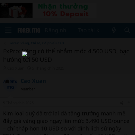
Đăng nhập
Tạo tài khoản
Forex, Vàng, Chỉ số, Cổ phiếu CFD
FxPro: Vàng có thể nhắm mốc 4.500 USD, bạc
hướng tới 50 USD
T
N
Cao Xuan
5 Tháng chín 2025
h
g
r
à
Cao Xuan
e
y
Member
a
b
d
ắ
s
t
5 Tháng chín 2025
#1
t
đ
a
ầ
Kim loại quý đã trở lại đà tăng trưởng mạnh mẽ,
r
u
đẩy giá vàng giao ngay lên mức 3.490 USD/ounce
t
– chỉ thấp hơn 10 USD so với đỉnh lịch sử ngày
e
r