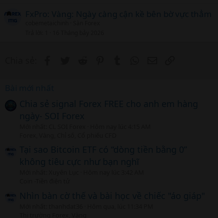
FxPro: Vàng: Ngày càng cận kề bên bờ vực thẳm
cobemetaichinh
Sàn Forex
Trả lời
1
16 Tháng bảy 2026
Facebook
Twitter
Reddit
Pinterest
Tumblr
WhatsApp
Email
Link
Chia sẻ:
Bài mới nhất
Chia sẻ signal Forex FREE cho anh em hàng
ngày- SOI Forex
Mới nhất: CL SOI Forex
Hôm nay lúc 4:15 AM
Forex, Vàng, Chỉ số, Cổ phiếu CFD
Tại sao Bitcoin ETF có “dòng tiền bằng 0”
không tiêu cực như bạn nghĩ
Mới nhất: Xuyên Lục
Hôm nay lúc 3:42 AM
Coin -Tiền điện tử
Nhìn bàn cờ thế và bài học về chiếc "áo giáp"
Mới nhất: thanhdat36
Hôm qua, lúc 11:34 PM
Thị trường Forex, Vàng