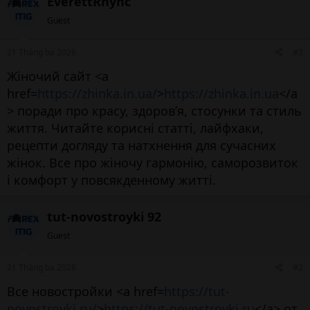
EverettRhync
Guest
21 Tháng ba 2026
#3
Жіночий сайт <a
href=
https://zhinka.in.ua/
>
https://zhinka.in.ua
</a
> поради про красу, здоров’я, стосунки та стиль
життя. Читайте корисні статті, лайфхаки,
рецепти догляду та натхнення для сучасних
жінок. Все про жіночу гармонію, саморозвиток
і комфорт у повсякденному житті.
tut-novostroyki 92
Guest
21 Tháng ba 2026
#2
Все новостройки <a href=
https://tut-
novostroyki.ru/
>
https://tut-novostroyki.ru
</a> от