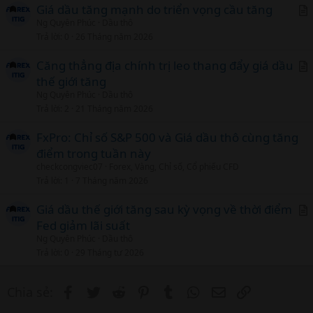
c
Giá dầu tăng mạnh do triển vọng cầu tăng
l
Ng Quyên Phúc
Dầu thô
r
Trả lời
0
26 Tháng năm 2026
t
i
Căng thẳng địa chính trị leo thang đẩy giá dầu
c
thế giới tăng
r
l
Ng Quyên Phúc
Dầu thô
t
Trả lời
2
21 Tháng năm 2026
i
c
FxPro: Chỉ số S&P 500 và Giá dầu thô cùng tăng
l
điểm trong tuần này
checkcongviec07
Forex, Vàng, Chỉ số, Cổ phiếu CFD
Trả lời
1
7 Tháng năm 2026
Giá dầu thế giới tăng sau kỳ vọng về thời điểm
Fed giảm lãi suất
r
Ng Quyên Phúc
Dầu thô
t
Trả lời
0
29 Tháng tư 2026
i
c
Facebook
Twitter
Reddit
Pinterest
Tumblr
WhatsApp
Email
Link
Chia sẻ:
l