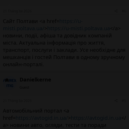
21 Tháng ba 2026
#6
Сайт Полтави <a href=
https://u-
misti.poltava.ua/
>
https://u-misti.poltava.ua
</a>
новини, події, афіша та довідник компаній
міста. Актуальна інформація про життя,
транспорт, послуги і заклади. Усе необхідне для
мешканців і гостей Полтави в одному зручному
онлайн-порталі.
Danielkerne
Guest
21 Tháng ba 2026
#5
Автомобільний портал <a
href=
https://avtogid.in.ua/
>
https://avtogid.in.ua
</
a> новини авто, огляди, тести та поради