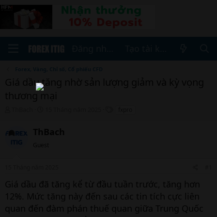
Đăng nhập
Tạo tài khoản
Forex, Vàng, Chỉ số, Cổ phiếu CFD
Giá dầu tăng nhờ sản lượng giảm và kỳ vọng
thương mại
T
N
T
ThBach
15 Tháng năm 2025
fxpro
h
g
h
r
à
ẻ
ThBach
e
y
a
b
Guest
d
ắ
s
t
15 Tháng năm 2025
#1
t
đ
a
ầ
Giá dầu đã tăng kể từ đầu tuần trước, tăng hơn
r
u
12%. Mức tăng này đến sau các tin tích cực liên
t
e
quan đến đàm phán thuế quan giữa Trung Quốc
r