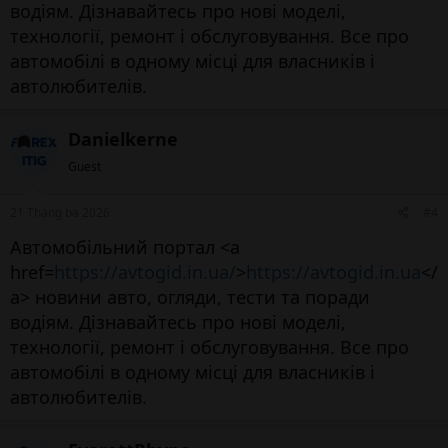
водіям. Дізнавайтесь про нові моделі,
технології, ремонт і обслуговування. Все про
автомобілі в одному місці для власників і
автолюбителів.
Danielkerne
Guest
21 Tháng ba 2026
#4
Автомобільний портал <a
href=
https://avtogid.in.ua/
>
https://avtogid.in.ua
</
a> новини авто, огляди, тести та поради
водіям. Дізнавайтесь про нові моделі,
технології, ремонт і обслуговування. Все про
автомобілі в одному місці для власників і
автолюбителів.