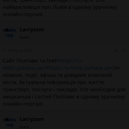
найважливіше про Львів в одному зручному
онлайн-порталі.
Larryzem
Guest
21 Tháng ba 2026
#7
Сайт Полтави <a href=
https://u-
misti.poltava.ua/
>
https://u-misti.poltava.ua
</a>
новини, події, афіша та довідник компаній
міста. Актуальна інформація про життя,
транспорт, послуги і заклади. Усе необхідне для
мешканців і гостей Полтави в одному зручному
онлайн-порталі.
Larryzem
Guest