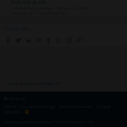
free cho ai cần
Mới nhất: Siêu Lợi Nhuận
Thứ sáu lúc 6:34 PM
Forex, Vàng, Chỉ số, Cổ phiếu CFD
Chia sẻ đến
Facebook
Twitter
Reddit
Pinterest
Tumblr
WhatsApp
Email
Link
Forex, Vàng, Chỉ số, Cổ phiếu CFD
Tiếng Việt
Liên hệ
Quy định và Nội quy
Chính sách bảo mật
Trợ giúp
Trang chủ
R
S
S
®
Community platform by XenForo
© 2010-2022 XenForo Ltd.