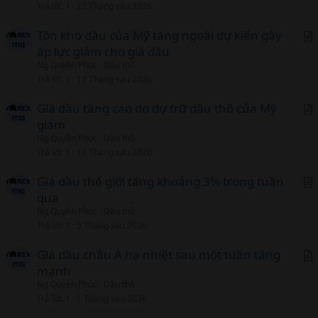
Trả lời
1
22 Tháng sáu 2026
i
c
Tồn kho dầu của Mỹ tăng ngoài dự kiến gây
l
áp lực giảm cho giá dầu
r
Ng Quyên Phúc
Dầu thô
t
Trả lời
1
17 Tháng sáu 2026
i
c
Giá dầu tăng cao do dự trữ dầu thô của Mỹ
l
giảm
r
Ng Quyên Phúc
Dầu thô
t
Trả lời
1
13 Tháng sáu 2026
i
c
Giá dầu thế giới tăng khoảng 3% trong tuần
l
qua
r
Ng Quyên Phúc
Dầu thô
t
Trả lời
1
5 Tháng sáu 2026
i
c
Giá dầu châu Á hạ nhiệt sau một tuần tăng
l
mạnh
r
Ng Quyên Phúc
Dầu thô
t
Trả lời
1
1 Tháng sáu 2026
i