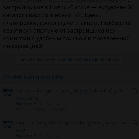
застройщиков в Новосибирске — актуальный
каталог квартир в новых ЖК. Цены,
планировки, сроки сдачи и акции. Подберите
квартиру напрямую от застройщика без
комиссии с удобным поиском и проверенной
информацией.
Bạn phải đăng nhập hoặc đăng ký để phản hồi tại đây.
Có thể bạn quan tâm
Lo ngại về nguồn cung đẩy giá dầu thế giới
tăng nhẹ
r
Ng Quyên Phúc
Dầu thô
t
Trả lời
0
26 Tháng sáu 2026
i
c
Giá dầu tăng khoảng 1% do kỳ vọng nhu cầu
l
cao
r
Ng Quyên Phúc
Dầu thô
t