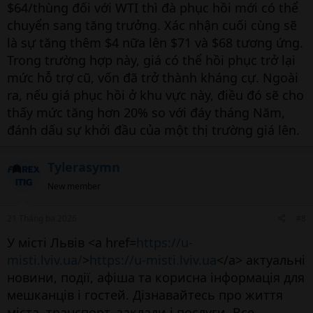
$64/thùng đối với WTI thì đà phục hồi mới có thể
chuyển sang tăng trưởng. Xác nhận cuối cùng sẽ
là sự tăng thêm $4 nữa lên $71 và $68 tương ứng.
Trong trường hợp này, giá có thể hồi phục trở lại
mức hỗ trợ cũ, vốn đã trở thành kháng cự. Ngoài
ra, nếu giá phục hồi ở khu vực này, điều đó sẽ cho
thấy mức tăng hơn 20% so với đáy tháng Năm,
đánh dấu sự khởi đầu của một thị trường giá lên.
Tylerasymn
New member
21 Tháng ba 2026
#8
У місті Львів <a href=
https://u-
misti.lviv.ua/
>
https://u-misti.lviv.ua
</a> актуальні
новини, події, афіша та корисна інформація для
мешканців і гостей. Дізнавайтесь про життя
міста, транспорт, заклади і послуги. Все