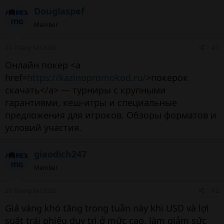
Douglaspef
Member
21 Tháng hai 2026
#3
Онлайн покер <a
href=
https://kazinopromokod.ru/
>покерок
скачать</a> — турниры с крупными
гарантиями, кеш-игры и специальные
предложения для игроков. Обзоры форматов и
условий участия.
giaodich247
Member
20 Tháng hai 2026
#2
Giá vàng khó tăng trong tuần này khi USD và lợi
suất trái phiếu duy trì ở mức cao, làm giảm sức