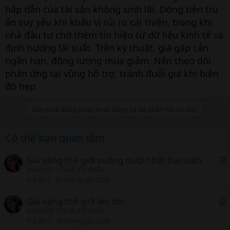
hấp dẫn của tài sản không sinh lãi. Dòng tiền trú
ẩn suy yếu khi khẩu vị rủi ro cải thiện, trong khi
nhà đầu tư chờ thêm tín hiệu từ dữ liệu kinh tế và
định hướng lãi suất. Trên kỹ thuật, giá gặp cản
ngắn hạn, động lượng mua giảm. Nên theo dõi
phản ứng tại vùng hỗ trợ, tránh đuổi giá khi biên
độ hẹp.
Bạn phải đăng nhập hoặc đăng ký để phản hồi tại đây.
Có thể bạn quan tâm
Giá vàng thế giới xuống thấp nhất hai tuần
HuyềnLQ
Chỉ số, Cổ phiếu
r
Trả lời
1
27 Tháng sáu 2026
t
i
Giá vàng thế giới lao dốc
c
HuyềnLQ
Chỉ số, Cổ phiếu
r
Trả lời
0
10 Tháng sáu 2026
l
t