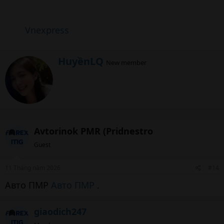
Vnexpress
W
HuyềnLQ
New member
r
i
t
t
e
n
b
Avtorinok PMR (Pridnestro
y
Guest
11 Tháng năm 2026
#14
Авто ПМР
Авто ПМР
.
giaodich247