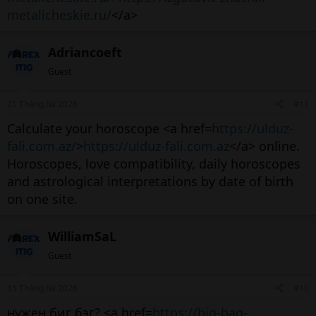
metalicheskie.ru/
</a>
Adriancoeft
Guest
21 Tháng ba 2026
#11
Calculate your horoscope <a href=
https://ulduz-
fali.com.az/
>
https://ulduz-fali.com.az
</a> online.
Horoscopes, love compatibility, daily horoscopes
and astrological interpretations by date of birth
on one site.
WilliamSaL
Guest
15 Tháng ba 2026
#10
нужен биг бэг? <a href=
https://big-bag-