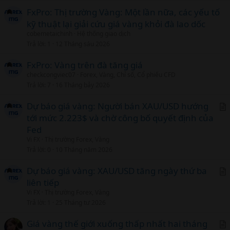
i
FxPro: Thị trường Vàng: Một lần nữa, các yếu tố
c
kỹ thuật lại giải cứu giá vàng khỏi đà lao dốc
l
cobemetaichinh
Hệ thống giao dịch
Trả lời
1
12 Tháng sáu 2026
FxPro: Vàng trên đà tăng giá
checkcongviec07
Forex, Vàng, Chỉ số, Cổ phiếu CFD
Trả lời
7
16 Tháng bảy 2026
Dự báo giá vàng: Người bán XAU/USD hướng
tới mức 2.223$ và chờ công bố quyết định của
r
Fed
t
Vi FX
Thị trường Forex, Vàng
i
Trả lời
0
10 Tháng năm 2026
c
l
Dự báo giá vàng: XAU/USD tăng ngày thứ ba
liên tiếp
r
Vi FX
Thị trường Forex, Vàng
t
Trả lời
1
25 Tháng tư 2026
i
c
Giá vàng thế giới xuống thấp nhất hai tháng