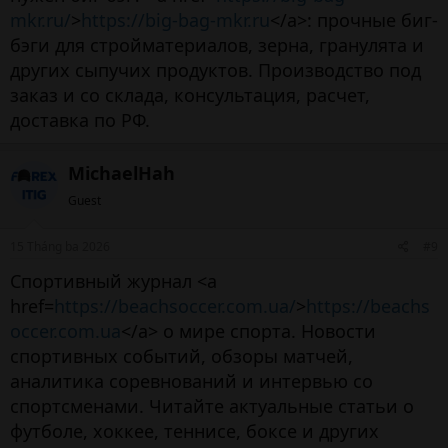
mkr.ru/
>
https://big-bag-mkr.ru
</a>: прочные биг-
бэги для стройматериалов, зерна, гранулята и
других сыпучих продуктов. Производство под
заказ и со склада, консультация, расчет,
доставка по РФ.
MichaelHah
Guest
15 Tháng ba 2026
#9
Спортивный журнал <a
href=
https://beachsoccer.com.ua/
>
https://beachs
occer.com.ua
</a> о мире спорта. Новости
спортивных событий, обзоры матчей,
аналитика соревнований и интервью со
спортсменами. Читайте актуальные статьи о
футболе, хоккее, теннисе, боксе и других