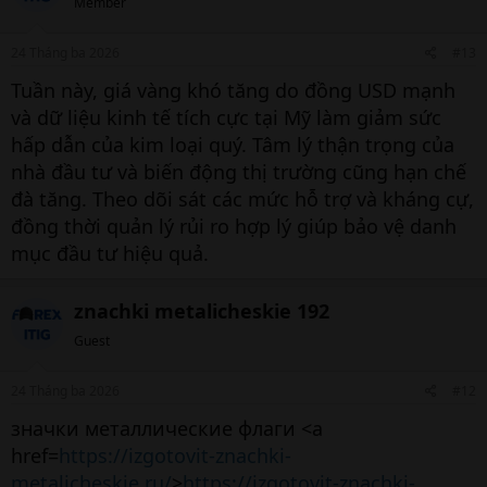
Member
24 Tháng ba 2026
#13
Tuần này, giá vàng khó tăng do đồng USD mạnh
và dữ liệu kinh tế tích cực tại Mỹ làm giảm sức
hấp dẫn của kim loại quý. Tâm lý thận trọng của
nhà đầu tư và biến động thị trường cũng hạn chế
đà tăng. Theo dõi sát các mức hỗ trợ và kháng cự,
đồng thời quản lý rủi ro hợp lý giúp bảo vệ danh
mục đầu tư hiệu quả.
znachki metalicheskie 192
Guest
24 Tháng ba 2026
#12
значки металлические флаги <a
href=
https://izgotovit-znachki-
metalicheskie.ru/
>
https://izgotovit-znachki-