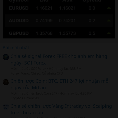
Bài mới nhất
Chia sẻ signal Forex FREE cho anh em hàng
ngày- SOI Forex
Mới nhất: CL SOI Forex
Hôm nay lúc 4:38 PM
Forex, Vàng, Chỉ số, Cổ phiếu CFD
Chiến lược Coin: BTC, ETH 247 lợi nhuận mỗi
ngày của MrLan
Mới nhất: Chiến lược Coin 247
Hôm nay lúc 4:30 PM
Crypto Currencies
Chia sẻ chiến lược Vàng Intraday với Scalping
free cho ai cần