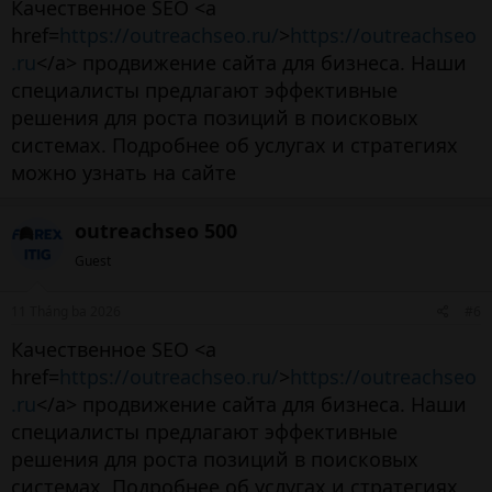
Качественное SEO <a
href=
https://outreachseo.ru/
>
https://outreachseo
.ru
</a> продвижение сайта для бизнеса. Наши
специалисты предлагают эффективные
решения для роста позиций в поисковых
системах. Подробнее об услугах и стратегиях
можно узнать на сайте
outreachseo 500
Guest
11 Tháng ba 2026
#6
Качественное SEO <a
href=
https://outreachseo.ru/
>
https://outreachseo
.ru
</a> продвижение сайта для бизнеса. Наши
специалисты предлагают эффективные
решения для роста позиций в поисковых
системах. Подробнее об услугах и стратегиях