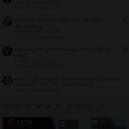
l
HuyềnLQ
Chỉ số, Cổ phiếu
r
Trả lời
4
11 Tháng năm 2026
t
i
Giá vàng SJC chinh phục mốc 78 triệu
c
đồng/lượng
r
l
Chu Thắng
Chỉ số, Cổ phiếu
t
Trả lời
6
27 Tháng năm 2026
i
c
Giá vàng thế giới bật tăng vì kinh tế Mỹ hạ
l
nhiệt
r
HuyềnLQ
Chỉ số, Cổ phiếu
t
Trả lời
6
11 Tháng năm 2026
i
c
FxPro: Giá vàng tiến sát mốc 5.000 USD/ounce
l
thimbayonline
Forex, Vàng, Chỉ số, Cổ phiếu CFD
Trả lời
8
22 Tháng ba 2026
Facebook
Twitter
Reddit
Pinterest
Tumblr
WhatsApp
Email
Link
Chia sẻ: