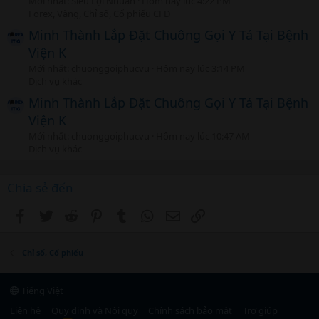
Mới nhất: Siêu Lợi Nhuận
Hôm nay lúc 4:22 PM
Forex, Vàng, Chỉ số, Cổ phiếu CFD
Minh Thành Lắp Đặt Chuông Gọi Y Tá Tại Bệnh
Viện K
Mới nhất: chuonggoiphucvu
Hôm nay lúc 3:14 PM
Dịch vụ khác
Minh Thành Lắp Đặt Chuông Gọi Y Tá Tại Bệnh
Viện K
Mới nhất: chuonggoiphucvu
Hôm nay lúc 10:47 AM
Dịch vụ khác
Chia sẻ đến
Facebook
Twitter
Reddit
Pinterest
Tumblr
WhatsApp
Email
Link
Chỉ số, Cổ phiếu
Tiếng Việt
Liên hệ
Quy định và Nội quy
Chính sách bảo mật
Trợ giúp