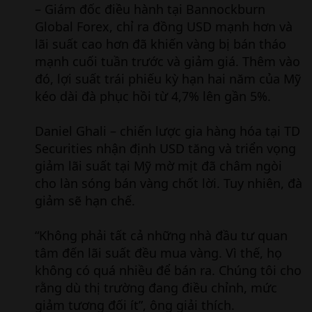
– Giám đốc điều hành tại Bannockburn
Global Forex, chỉ ra đồng USD mạnh hơn và
lãi suất cao hơn đã khiến vàng bị bán tháo
mạnh cuối tuần trước và giảm giá. Thêm vào
đó, lợi suất trái phiếu kỳ hạn hai năm của Mỹ
kéo dài đà phục hồi từ 4,7% lên gần 5%.
Daniel Ghali – chiến lược gia hàng hóa tại TD
Securities nhận định USD tăng và triển vọng
giảm lãi suất tại Mỹ mờ mịt đã châm ngòi
cho làn sóng bán vàng chốt lời. Tuy nhiên, đà
giảm sẽ hạn chế.
“Không phải tất cả những nhà đầu tư quan
tâm đến lãi suất đều mua vàng. Vì thế, họ
không có quá nhiều để bán ra. Chúng tôi cho
rằng dù thị trường đang điều chỉnh, mức
giảm tương đối ít”, ông giải thích.