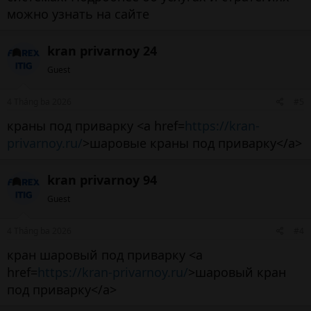
можно узнать на сайте
kran privarnoy 24
Guest
4 Tháng ba 2026
#5
краны под приварку <a href=
https://kran-
privarnoy.ru/
>шаровые краны под приварку</a>
kran privarnoy 94
Guest
4 Tháng ba 2026
#4
кран шаровый под приварку <a
href=
https://kran-privarnoy.ru/
>шаровый кран
под приварку</a>