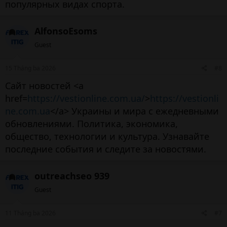
популярных видах спорта.
AlfonsoEsoms
Guest
15 Tháng ba 2026
#8
Сайт новостей <a
href=
https://vestionline.com.ua/
>
https://vestionli
ne.com.ua
</a> Украины и мира с ежедневными
обновлениями. Политика, экономика,
общество, технологии и культура. Узнавайте
последние события и следите за новостями.
outreachseo 939
Guest
11 Tháng ba 2026
#7