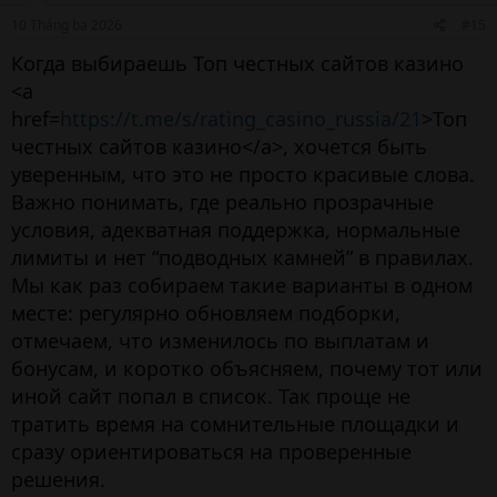
10 Tháng ba 2026
#15
Когда выбираешь Топ честных сайтов казино
<a
href=
https://t.me/s/rating_casino_russia/21
>Топ
честных сайтов казино</a>, хочется быть
уверенным, что это не просто красивые слова.
Важно понимать, где реально прозрачные
условия, адекватная поддержка, нормальные
лимиты и нет “подводных камней” в правилах.
Мы как раз собираем такие варианты в одном
месте: регулярно обновляем подборки,
отмечаем, что изменилось по выплатам и
бонусам, и коротко объясняем, почему тот или
иной сайт попал в список. Так проще не
тратить время на сомнительные площадки и
сразу ориентироваться на проверенные
решения.