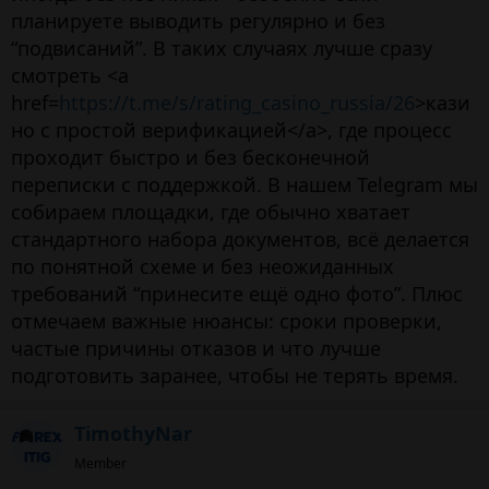
планируете выводить регулярно и без
“подвисаний”. В таких случаях лучше сразу
смотреть <a
href=
https://t.me/s/rating_casino_russia/26
>кази
но с простой верификацией</a>, где процесс
проходит быстро и без бесконечной
переписки с поддержкой. В нашем Telegram мы
собираем площадки, где обычно хватает
стандартного набора документов, всё делается
по понятной схеме и без неожиданных
требований “принесите ещё одно фото”. Плюс
отмечаем важные нюансы: сроки проверки,
частые причины отказов и что лучше
подготовить заранее, чтобы не терять время.
TimothyNar
Member