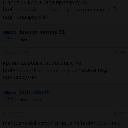
шаровые краны под приварку <a
href=
https://kran-privarnoy.ru/
>кран шаровой
под приварку</a>
kran privarnoy 32
Guest
4 Tháng ba 2026
#8
краны шаровые приварные <a
href=
https://kran-privarnoy.ru/
>краны под
приварку</a>
JoshuaIsoft
New member
27 Tháng hai 2026
#7
marijuana delivery in prague <a href=
https://buy-