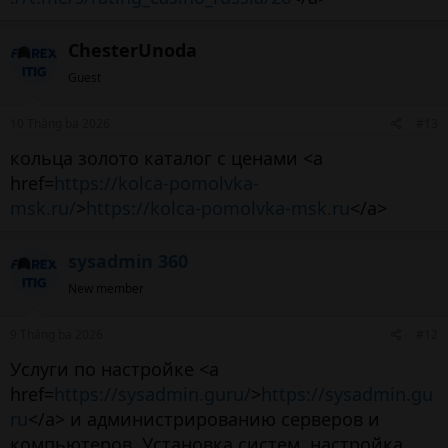
ChesterUnoda
Guest
10 Tháng ba 2026
#13
кольца золото каталог с ценами <a
href=
https://kolca-pomolvka-
msk.ru/
>
https://kolca-pomolvka-msk.ru
</a>
sysadmin 360
New member
9 Tháng ba 2026
#12
Услуги по настройке <a
href=
https://sysadmin.guru/
>
https://sysadmin.gu
ru
</a> и администрированию серверов и
компьютеров. Установка систем, настройка