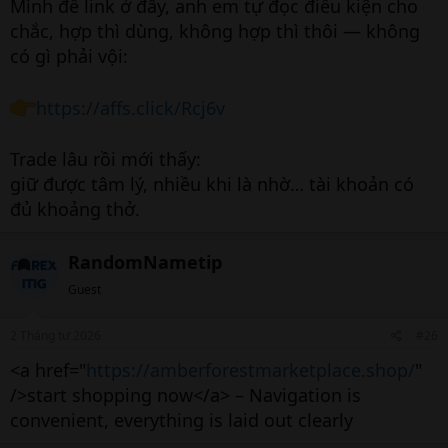
Mình để link ở đây, anh em tự đọc điều kiện cho
chắc, hợp thì dùng, không hợp thì thôi — không
có gì phải vội:
https://affs.click/Rcj6v
Trade lâu rồi mới thấy:
giữ được tâm lý, nhiều khi là nhờ… tài khoản có
đủ khoảng thở.
RandomNametip
Guest
2 Tháng tư 2026
#26
<a href="
https://amberforestmarketplace.shop/
"
/>start shopping now</a> – Navigation is
convenient, everything is laid out clearly