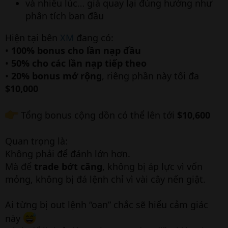
và nhiều lúc… giá quay lại đúng hướng như
phân tích ban đầu
Hiện tại bên
XM
đang có:
•
100% bonus cho lần nạp đầu
•
50% cho các lần nạp tiếp theo
•
20% bonus mở rộng
, riêng phần này tối đa
$10,000
Tổng bonus cộng dồn có thể lên tới
$10,600
Quan trọng là:
Không phải để đánh lớn hơn.
Mà để
trade bớt căng
, không bị áp lực vì vốn
mỏng, không bị đá lệnh chỉ vì vài cây nến giật.
Ai từng bị out lệnh “oan” chắc sẽ hiểu cảm giác
này