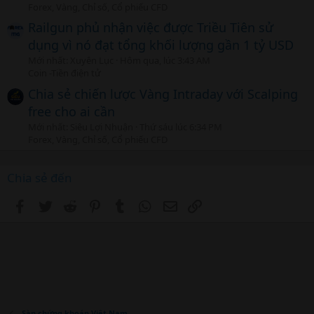
Forex, Vàng, Chỉ số, Cổ phiếu CFD
Railgun phủ nhận việc được Triều Tiên sử
dụng vì nó đạt tổng khối lượng gần 1 tỷ USD
Mới nhất: Xuyên Lục
Hôm qua, lúc 3:43 AM
Coin -Tiền điện tử
Chia sẻ chiến lược Vàng Intraday với Scalping
free cho ai cần
Mới nhất: Siêu Lợi Nhuận
Thứ sáu lúc 6:34 PM
Forex, Vàng, Chỉ số, Cổ phiếu CFD
Chia sẻ đến
Facebook
Twitter
Reddit
Pinterest
Tumblr
WhatsApp
Email
Link
Sàn chứng khoán Việt Nam