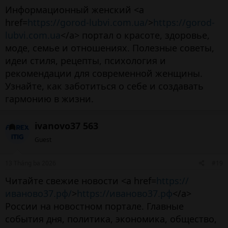
Информационный женский <a
href=
https://gorod-lubvi.com.ua/
>
https://gorod-
lubvi.com.ua
</a> портал о красоте, здоровье,
моде, семье и отношениях. Полезные советы,
идеи стиля, рецепты, психология и
рекомендации для современной женщины.
Узнайте, как заботиться о себе и создавать
гармонию в жизни.
ivanovo37 563
Guest
13 Tháng ba 2026
#19
Читайте свежие новости <a href=
https://
иваново37.рф/
>
https://иваново37.рф
</a>
России на новостном портале. Главные
события дня, политика, экономика, общество,