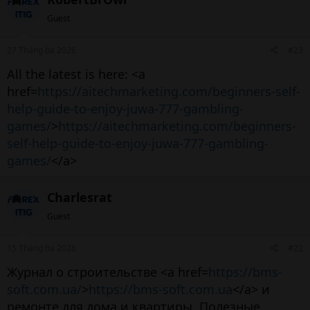
Guest
27 Tháng ba 2026
#23
All the latest is here: <a
href=
https://aitechmarketing.com/beginners-self-
help-guide-to-enjoy-juwa-777-gambling-
games/
>
https://aitechmarketing.com/beginners-
self-help-guide-to-enjoy-juwa-777-gambling-
games/
</a>
Charlesrat
Guest
15 Tháng ba 2026
#22
Журнал о строительстве <a href=
https://bms-
soft.com.ua/
>
https://bms-soft.com.ua
</a> и
ремонте для дома и квартиры. Полезные