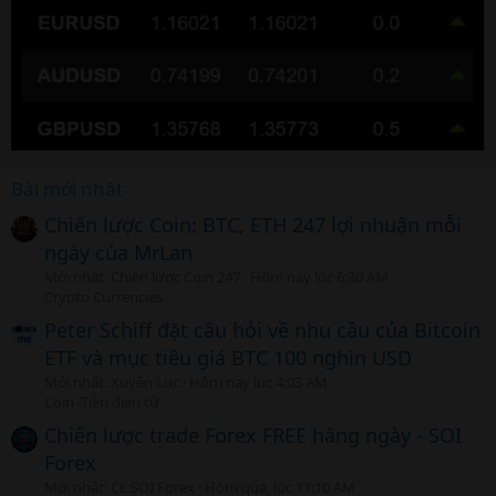
Bài mới nhất
Chiến lược Coin: BTC, ETH 247 lợi nhuận mỗi
ngày của MrLan
Mới nhất: Chiến lược Coin 247
Hôm nay lúc 6:30 AM
Crypto Currencies
Peter Schiff đặt câu hỏi về nhu cầu của Bitcoin
ETF và mục tiêu giá BTC 100 nghìn USD
Mới nhất: Xuyên Lục
Hôm nay lúc 4:03 AM
Coin -Tiền điện tử
Chiến lược trade Forex FREE hàng ngày - SOI
Forex
Mới nhất: CL SOI Forex
Hôm qua, lúc 11:10 AM