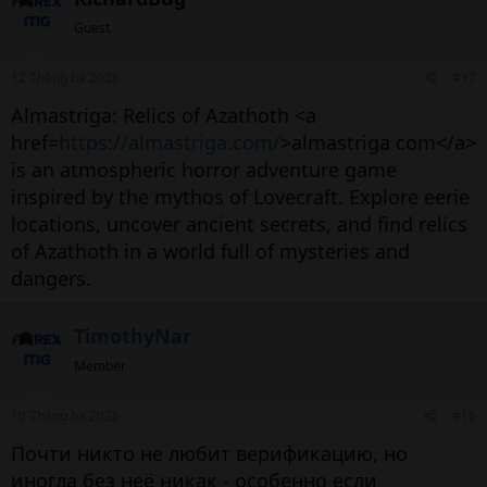
Guest
12 Tháng ba 2026
#17
Almastriga: Relics of Azathoth <a
href=
https://almastriga.com/
>almastriga com</a>
is an atmospheric horror adventure game
inspired by the mythos of Lovecraft. Explore eerie
locations, uncover ancient secrets, and find relics
of Azathoth in a world full of mysteries and
dangers.
TimothyNar
Member
10 Tháng ba 2026
#16
Почти никто не любит верификацию, но
иногда без неё никак - особенно если