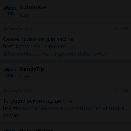
DaltonNer
Guest
30 Tháng ba 2026
#25
Самое полезное для вас: <a
href=
https://shurupovert-
deko.ru/
>
https://shurupovert-deko.ru
</a>
RandyTip
Guest
30 Tháng ba 2026
#24
Текущие рекомендации: <a
href=
https://ehlektrodrel.ru/
>
https://ehlektrodrel.
ru
</a>
RobertBrOwl