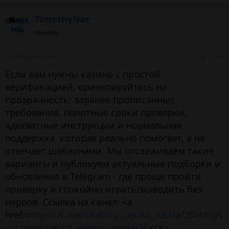
TimothyNar
Member
10 Tháng ba 2026
#14
Если вам нужны казино с простой
верификацией, ориентируйтесь на
прозрачность: заранее прописанные
требования, понятные сроки проверки,
адекватные инструкции и нормальная
поддержка, которая реально помогает, а не
отвечает шаблонами. Мы отслеживаем такие
варианты и публикуем актуальные подборки и
обновления в Telegram - где проще пройти
проверку и спокойно играть/выводить без
нервов. Ссылка на канал: <a
href=
https://t.me/s/rating_casino_russia/26
>
https
://t.me/s/rating_casino_russia/26
</a>