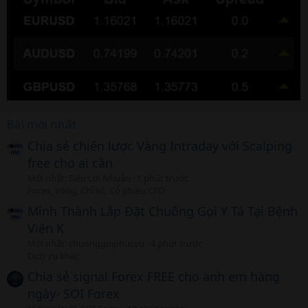
Bài mới nhất
Chia sẻ chiến lược Vàng Intraday với Scalping
free cho ai cần
Mới nhất: Siêu Lợi Nhuận
1 phút trước
Forex, Vàng, Chỉ số, Cổ phiếu CFD
Minh Thành Lắp Đặt Chuông Gọi Y Tá Tại Bệnh
Viện K
Mới nhất: chuonggoiphucvu
4 phút trước
Dịch vụ khác
Chia sẻ signal Forex FREE cho anh em hàng
ngày- SOI Forex