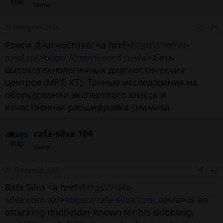
Guest
25 Tháng một 2026
#3
Рэмси Диагностика: <a href=
https://remsi-
med.ru/
>
https://remsi-med.ru
</a> Сеть
высокотехнологичных диагностических
центров (МРТ, КТ). Точные исследования на
оборудовании экспертного класса и
качественная расшифровка снимков.
rafa-silva 104
Guest
21 Tháng một 2026
#2
Rafa Silva <a href=
https://rafa-
silva.com.az/
>
https://rafa-silva.com.az
</a> is an
attacking midfielder known for his dribbling,