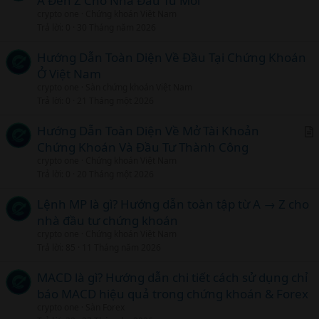
A Đến Z Cho Nhà Đầu Tư Mới
crypto one
Chứng khoán Việt Nam
Trả lời
0
30 Tháng năm 2026
Hướng Dẫn Toàn Diện Về Đầu Tại Chứng Khoán
Ở Việt Nam
crypto one
Sàn chứng khoán Việt Nam
Trả lời
0
21 Tháng một 2026
Hướng Dẫn Toàn Diện Về Mở Tài Khoản
Chứng Khoán Và Đầu Tư Thành Công
r
crypto one
Chứng khoán Việt Nam
t
Trả lời
0
20 Tháng một 2026
i
c
Lệnh MP là gì? Hướng dẫn toàn tập từ A → Z cho
l
nhà đầu tư chứng khoán
crypto one
Chứng khoán Việt Nam
Trả lời
85
11 Tháng năm 2026
MACD là gì? Hướng dẫn chi tiết cách sử dụng chỉ
báo MACD hiệu quả trong chứng khoán & Forex
crypto one
Sàn Forex