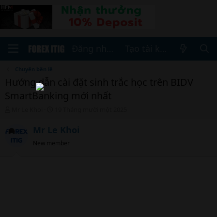
Đăng nhập
Tạo tài khoản
Chuyện bên lề
Hướng dẫn cài đặt sinh trắc học trên BIDV
SmartBanking mới nhất
T
N
Mr Le Khoi
19 Tháng mười một 2025
h
g
r
à
Mr Le Khoi
e
y
New member
a
b
d
ắ
s
t
t
đ
a
ầ
r
u
t
e
r