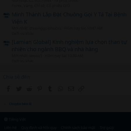
Mới nhất: CL SOI Forex
18 phút trước
Forex, Vàng, Chỉ số, Cổ phiếu CFD
Minh Thành Lắp Đặt Chuông Gọi Y Tá Tại Bệnh
Viện K
Mới nhất: chuonggoiphucvu
Hôm nay lúc 10:47 AM
Dịch vụ khác
[Lamian Global] Kinh nghiệm lựa chọn than tự
nhiên cho ngành BBQ và nhà hàng
Mới nhất: seooo1
Hôm nay lúc 10:30 AM
Dịch vụ khác
Chia sẻ đến
Facebook
Twitter
Reddit
Pinterest
Tumblr
WhatsApp
Email
Link
Chuyện bên lề
Tiếng Việt
Liên hệ
Quy định và Nội quy
Chính sách bảo mật
Trợ giúp