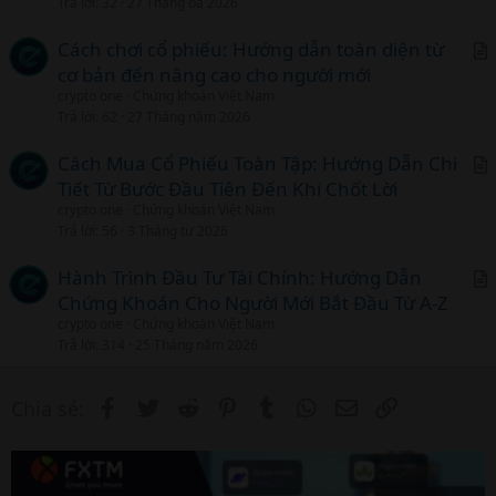
Trả lời
32
27 Tháng ba 2026
Cách chơi cổ phiếu: Hướng dẫn toàn diện từ
cơ bản đến nâng cao cho người mới
r
crypto one
Chứng khoán Việt Nam
t
Trả lời
62
27 Tháng năm 2026
i
c
Cách Mua Cổ Phiếu Toàn Tập: Hướng Dẫn Chi
l
Tiết Từ Bước Đầu Tiên Đến Khi Chốt Lời
r
crypto one
Chứng khoán Việt Nam
t
Trả lời
56
3 Tháng tư 2026
i
c
Hành Trình Đầu Tư Tài Chính: Hướng Dẫn
l
Chứng Khoán Cho Người Mới Bắt Đầu Từ A-Z
r
crypto one
Chứng khoán Việt Nam
t
Trả lời
314
25 Tháng năm 2026
i
c
Facebook
Twitter
Reddit
Pinterest
Tumblr
WhatsApp
Email
Link
Chia sẻ:
l