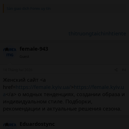
Sàn giao dịch Forex uy tín
thitruongtaichinhtiente
female-943
Guest
14 Tháng hai 2026
#4
Женский сайт <a
href=
https://female.kyiv.ua/
>
https://female.kyiv.u
a
</a> о модных тенденциях, создании образа и
индивидуальном стиле. Подборки,
рекомендации и актуальные решения сезона.
Eduardostync