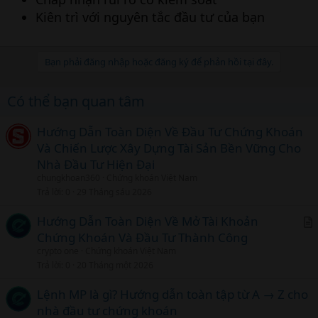
Kiên trì với nguyên tắc đầu tư của bạn
Bạn phải đăng nhập hoặc đăng ký để phản hồi tại đây.
Có thể bạn quan tâm
Hướng Dẫn Toàn Diện Về Đầu Tư Chứng Khoán
Và Chiến Lược Xây Dựng Tài Sản Bền Vững Cho
Nhà Đầu Tư Hiện Đại
chungkhoan360
Chứng khoán Việt Nam
Trả lời
0
29 Tháng sáu 2026
Hướng Dẫn Toàn Diện Về Mở Tài Khoản
Chứng Khoán Và Đầu Tư Thành Công
r
crypto one
Chứng khoán Việt Nam
t
Trả lời
0
20 Tháng một 2026
i
c
Lệnh MP là gì? Hướng dẫn toàn tập từ A → Z cho
l
nhà đầu tư chứng khoán