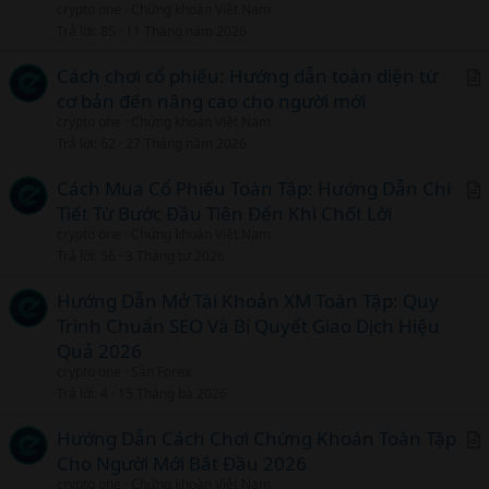
crypto one
Chứng khoán Việt Nam
Trả lời
85
11 Tháng năm 2026
Cách chơi cổ phiếu: Hướng dẫn toàn diện từ
cơ bản đến nâng cao cho người mới
r
crypto one
Chứng khoán Việt Nam
t
Trả lời
62
27 Tháng năm 2026
i
c
Cách Mua Cổ Phiếu Toàn Tập: Hướng Dẫn Chi
l
Tiết Từ Bước Đầu Tiên Đến Khi Chốt Lời
r
crypto one
Chứng khoán Việt Nam
t
Trả lời
56
3 Tháng tư 2026
i
c
Hướng Dẫn Mở Tài Khoản XM Toàn Tập: Quy
l
Trình Chuẩn SEO Và Bí Quyết Giao Dịch Hiệu
Quả 2026
crypto one
Sàn Forex
Trả lời
4
15 Tháng ba 2026
Hướng Dẫn Cách Chơi Chứng Khoán Toàn Tập
Cho Người Mới Bắt Đầu 2026
r
crypto one
Chứng khoán Việt Nam