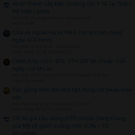
Minh Thành Lắp Đặt Chuông Gọi Y Tá Tại Thẩm
Mỹ Viện Lamia
Mới nhất: chuonggoiphucvu
Vài giây trước
Dịch vụ khác
Chia sẻ signal Forex FREE cho anh em hàng
ngày- SOI Forex
Mới nhất: CL SOI Forex
14 phút trước
Forex, Vàng, Chỉ số, Cổ phiếu CFD
Chiến lược Coin: BTC, ETH 247 lợi nhuận mỗi
ngày của MrLan
Mới nhất: Chiến lược Coin 247
Hôm nay lúc 12:38 AM
Crypto Currencies
Dân gồng lệnh dài nhớ tận dụng cái Swap-Free
này
Mới nhất: nhatdang
Hôm nay lúc 12:05 AM
Forex, Vàng, Chỉ số, Cổ phiếu CFD
Chỉ số giá tiêu dùng (CPI) cơ bản hàng tháng
của Mỹ sẽ giảm xuống mức 0,3% – TD
Securities