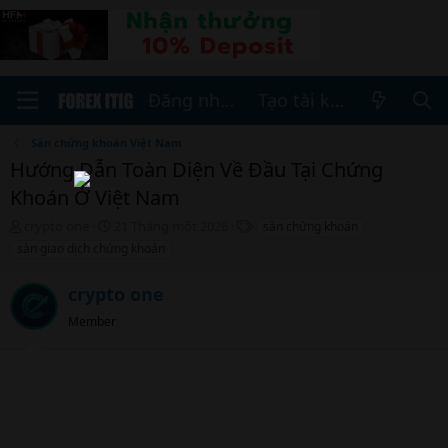
Đăng nhập
Tạo tài khoản
Sàn chứng khoán Việt Nam
Hướng Dẫn Toàn Diện Về Đầu Tại Chứng
Khoán Ở Việt Nam
T
N
T
crypto one
21 Tháng một 2026
sàn chứng khoán
h
g
h
sàn giao dịch chứng khoán
r
à
ẻ
e
y
crypto one
a
b
d
ắ
Member
s
t
t
đ
a
ầ
r
u
t
e
r