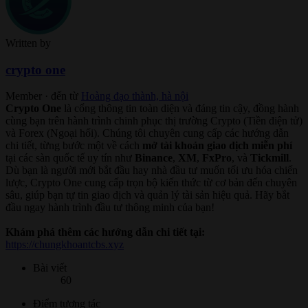
Written by
crypto one
Member
·
đến từ
Hoàng đạo thành, hà nội
Crypto One
là cổng thông tin toàn diện và đáng tin cậy, đồng hành
cùng bạn trên hành trình chinh phục thị trường Crypto (Tiền điện tử)
và Forex (Ngoại hối). Chúng tôi chuyên cung cấp các hướng dẫn
chi tiết, từng bước một về cách
mở tài khoản giao dịch miễn phí
tại các sàn quốc tế uy tín như
Binance
,
XM
,
FxPro
, và
Tickmill
.
Dù bạn là người mới bắt đầu hay nhà đầu tư muốn tối ưu hóa chiến
lược, Crypto One cung cấp trọn bộ kiến thức từ cơ bản đến chuyên
sâu, giúp bạn tự tin giao dịch và quản lý tài sản hiệu quả. Hãy bắt
đầu ngay hành trình đầu tư thông minh của bạn!
Khám phá thêm các hướng dẫn chi tiết tại:
https://chungkhoantcbs.xyz
Bài viết
60
Điểm tương tác