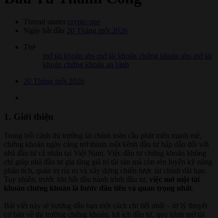
Thread starter
crypto one
Ngày bắt đầu
20 Tháng một 2026
Thẻ
mở tài khoản abs
mở tài khoản chứng khoán abs
mở tài
khoản chứng khoán an bình
20 Tháng một 2026
1. Giới thiệu
Trong bối cảnh thị trường tài chính toàn cầu phát triển mạnh mẽ,
chứng khoán ngày càng trở thành một kênh đầu tư hấp dẫn đối với
nhà đầu tư cá nhân tại Việt Nam. Việc đầu tư chứng khoán không
chỉ giúp nhà đầu tư gia tăng giá trị tài sản mà còn rèn luyện kỹ năng
phân tích, quản trị rủi ro và xây dựng chiến lược tài chính dài hạn.
Tuy nhiên, trước khi bắt đầu hành trình đầu tư,
việc mở một tài
khoản chứng khoán là bước đầu tiên và quan trọng nhất
.
Bài viết này sẽ hướng dẫn bạn một cách chi tiết nhất – từ lý thuyết
cơ bản về thị trường chứng khoán, lợi ích đầu tư, quy trình mở tài