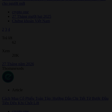
cho người mới
crypto one
27 Tháng mười hai 2025
Chứng khoán Việt Nam
2
3
4
Trả lời
62
Xem
20K
27 Tháng năm 2026
Thomasexeds
Article
Cách Mua Cổ Phiếu Toàn Tập: Hướng Dẫn Chi Tiết Từ Bước Đầu
Tiên Đến Khi Chốt Lời
crypto one