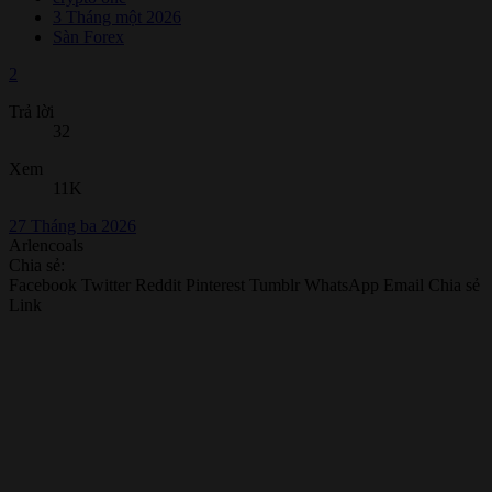
3 Tháng một 2026
Sàn Forex
2
Trả lời
32
Xem
11K
27 Tháng ba 2026
Arlencoals
Chia sẻ:
Facebook
Twitter
Reddit
Pinterest
Tumblr
WhatsApp
Email
Chia sẻ
Link