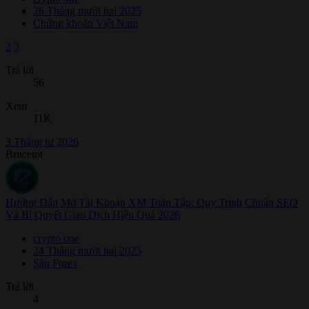
26 Tháng mười hai 2025
Chứng khoán Việt Nam
2
3
Trả lời
56
Xem
11K
3 Tháng tư 2026
Brucetot
Hướng Dẫn Mở Tài Khoản XM Toàn Tập: Quy Trình Chuẩn SEO
Và Bí Quyết Giao Dịch Hiệu Quả 2026
crypto one
24 Tháng mười hai 2025
Sàn Forex
Trả lời
4