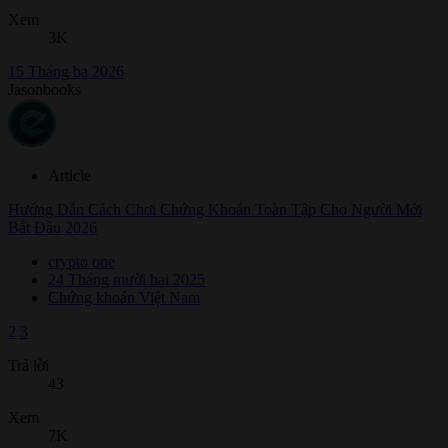
Xem
3K
15 Tháng ba 2026
Jasonbooks
Article
Hướng Dẫn Cách Chơi Chứng Khoán Toàn Tập Cho Người Mới
Bắt Đầu 2026
crypto one
24 Tháng mười hai 2025
Chứng khoán Việt Nam
2
3
Trả lời
43
Xem
7K