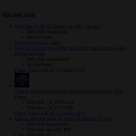
Bài mới nhất
Nhìn bàn cờ thế và bài học về chiếc "áo giáp"
Mới nhất: thanhdat36
46 phút trước
Thị trường Forex, Vàng
Nhật ký của một kẻ nghiện "hoàn tiền" bước chân vào thị
trường tài chính
Mới nhất: nhattinhanh
56 phút trước
Forex, Vàng, Chỉ số, Cổ phiếu CFD
Chia sẻ signal Forex FREE cho anh em hàng ngày- SOI
Forex
Mới nhất: CL SOI Forex
Hôm qua, lúc 11:15 PM
Forex, Vàng, Chỉ số, Cổ phiếu CFD
Bitwise nộp đơn đăng ký niêm yết Ether ETF spot
Mới nhất: giaodich247
Hôm qua, lúc 6:07 PM
Coin -Tiền điện tử