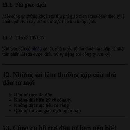
11.1. Phí giao dịch
Mỗi công ty chứng khoán sẽ thu phí giao dịch (mua/bán) theo tỷ lệ
nhất định. Phí này được trừ trực tiếp khi khớp lệnh.
11.2. Thuế TNCN
Khi bạn bán
cổ phiếu
có lãi, nhà nước sẽ thu thuế thu nhập cá nhân
trên phần lãi (đã được khấu trừ tự động bởi công ty lưu ký).
12. Những sai lầm thường gặp của nhà
đầu tư mới
Đầu tư theo tin đồn
Không tìm hiểu kỹ về công ty
Không đặt mục tiêu rõ ràng
Quá tự tin vào giao dịch ngắn hạn
13. Công cụ hỗ trợ đầu tư bạn nên biết