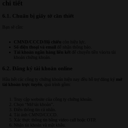
chi tiết
6.1. Chuẩn bị giấy tờ cần thiết
Bạn sẽ cần:
CMND/CCCD/Hộ chiếu
còn hiệu lực.
Số điện thoại và email
để nhận thông báo.
Tài khoản ngân hàng liên kết
để chuyển tiền vào/ra tài
khoản chứng khoán.
6.2. Đăng ký tài khoản online
Hầu hết các công ty chứng khoán hiện nay đều hỗ trợ đăng ký
mở
tài khoản trực tuyến
, quá trình gồm:
Truy cập website của công ty chứng khoán.
Chọn “Mở tài khoản”.
Điền thông tin cá nhân.
Tải ảnh CMND/CCCD.
Xác thực thông tin bằng video call hoặc OTP.
Nhận tài khoản và mật khẩu.