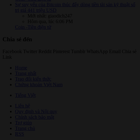
Sự suy yếu của Bitcoin thúc đẩy dòng tiền tài sản kỹ thuật số
trị giá 441 triệu USD
Mới nhất: giaodich247
Hôm qua, lúc 6:06 PM
Coin -Tiền điện tử
Chia sẻ đến
Facebook
Twitter
Reddit
Pinterest
Tumblr
WhatsApp
Email
Chia sẻ
Link
Home
Trang nhất
Trao đổi kiến thức
Chứng khoán Việt Nam
Tiếng Việt
Liên hệ
Quy định và Nội quy
Chính sách bảo mật
Trợ giúp
Trang chủ
RSS