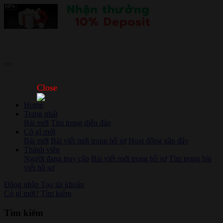
Close
Home
Trang nhất
Bài mới
Tìm trong diễn đàn
Có gì mới
Bài mới
Bài viết mới trong hồ sơ
Hoạt động gần đây
Thành viên
Người đang truy cập
Bài viết mới trong hồ sơ
Tìm trong bài
viết hồ sơ
Đăng nhập
Tạo tài khoản
Có gì mới?
Tìm kiếm
Tìm kiếm