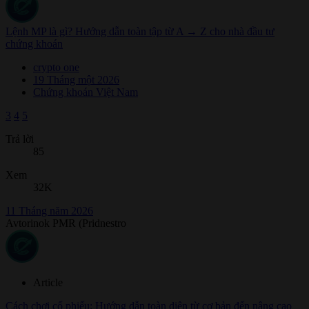
Lệnh MP là gì? Hướng dẫn toàn tập từ A → Z cho nhà đầu tư
chứng khoán
crypto one
19 Tháng một 2026
Chứng khoán Việt Nam
3
4
5
Trả lời
85
Xem
32K
11 Tháng năm 2026
Avtorinok PMR (Pridnestro
Article
Cách chơi cổ phiếu: Hướng dẫn toàn diện từ cơ bản đến nâng cao