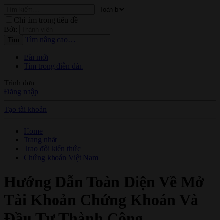
Chỉ tìm trong tiêu đề
Bởi:
Tìm nâng cao…
Tìm
Bài mới
Tìm trong diễn đàn
Trình đơn
Đăng nhập
Tạo tài khoản
Home
Trang nhất
Trao đổi kiến thức
Chứng khoán Việt Nam
Hướng Dẫn Toàn Diện Về Mở
Tài Khoản Chứng Khoán Và
Đầu Tư Thành Công