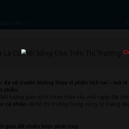
hành viên
à Là Cơ Hội Sống Còn Trên Thị Trường
Cl
a:
đa số trader không thua vì phân tích sai – mà vì
o chiều
.
khối lượng giao dịch Forex toàn cầu mỗi ngày đạt h
er cá nhân
rời bỏ thị trường trong vòng 12 tháng đầu
ời gian để chiến lược phát huy.