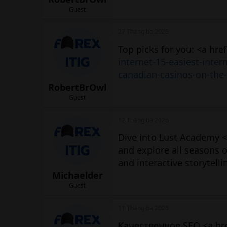
Guest
27 Tháng ba 2026
Top picks for you: <a hre
internet-15-easiest-inter
canadian-casinos-on-the-
RobertBrOwl
Guest
12 Tháng ba 2026
Dive into Lust Academy <
and explore all seasons o
and interactive storytellin
Michaelder
Guest
11 Tháng ba 2026
Качественное SEO <a hr