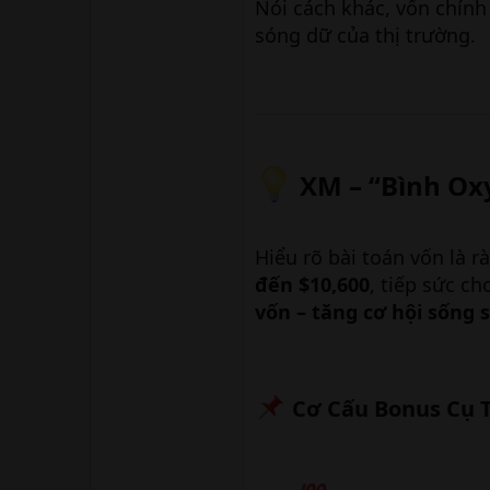
Nói cách khác, vốn chính
sóng dữ của thị trường.
XM – “Bình Oxy
Hiểu rõ bài toán vốn là r
đến $10,600
, tiếp sức ch
vốn – tăng cơ hội sống 
Cơ Cấu Bonus Cụ T