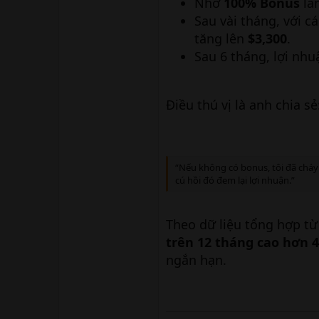
Nhờ
100% Bonus
lầ
Sau vài tháng, với 
tăng lên
$3,300
.
Sau 6 tháng, lợi nh
Điều thú vị là anh chia sẻ
“Nếu không có bonus, tôi đã cháy 
cú hồi đó đem lại lợi nhuận.”
Theo dữ liệu tổng hợp t
trên 12 tháng cao hơn 
ngắn hạn.