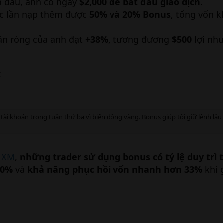
n đầu, anh có ngay
$2,000 để bắt đầu giao dịch
.
các lần nạp thêm được
50% và 20% Bonus
, tổng vốn 
uận ròng của anh đạt
+38%
, tương đương
$500
lợi nhu
:
tài khoản trong tuần thứ ba vì biến động vàng. Bonus giúp tôi giữ lệnh lâu
ừ
XM
,
những trader sử dụng bonus có tỷ lệ duy trì 
40%
và
khả năng phục hồi vốn nhanh hơn 33%
khi 