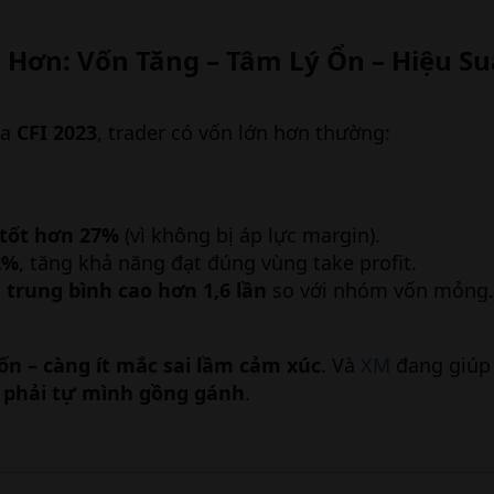
Hơn: Vốn Tăng – Tâm Lý Ổn – Hiệu Suấ
ủa
CFI 2023
, trader có vốn lớn hơn thường:
 tốt hơn 27%
(vì không bị áp lực margin).
2%
, tăng khả năng đạt đúng vùng take profit.
n trung bình cao hơn 1,6 lần
so với nhóm vốn mỏng.
ốn – càng ít mắc sai lầm cảm xúc
. Và
XM
đang giúp 
phải tự mình gồng gánh
.