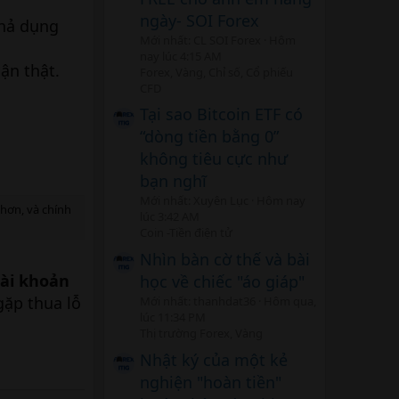
ngày- SOI Forex
khả dụng
Mới nhất: CL SOI Forex
Hôm
nay lúc 4:15 AM
ận thật.
Forex, Vàng, Chỉ số, Cổ phiếu
CFD
Tại sao Bitcoin ETF có
“dòng tiền bằng 0”
không tiêu cực như
bạn nghĩ
Mới nhất: Xuyên Lục
Hôm nay
 hơn, và chính
lúc 3:42 AM
Coin -Tiền điện tử
Nhìn bàn cờ thế và bài
tài khoản
học về chiếc "áo giáp"
gặp thua lỗ
Mới nhất: thanhdat36
Hôm qua,
lúc 11:34 PM
Thị trường Forex, Vàng
Nhật ký của một kẻ
nghiện "hoàn tiền"