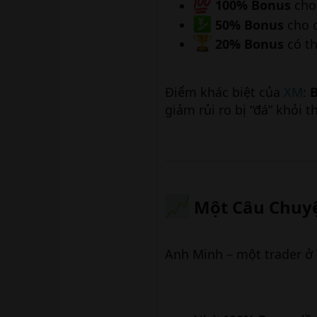
100% Bonus
cho 
50% Bonus
cho c
20% Bonus
có th
Điểm khác biệt của
XM
:
B
giảm rủi ro bị “đá” khỏi 
Một Câu Chuyện
Anh Minh – một trader ở