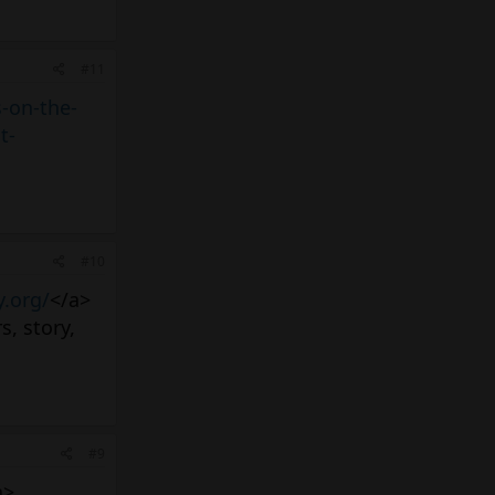
#11
-on-the-
t-
#10
y.org/
</a>
s, story,
#9
a>