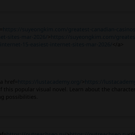
f=
https://suyeongkim.com/greatest-canadian-casinos
net-sites-mar-2026/
>
https://suyeongkim.com/greates
internet-15-easiest-internet-sites-mar-2026/
</a>
a href=
https://lustacademy.org/
>
https://lustacadem
f this popular visual novel. Learn about the character
g possibilities.
ef=
https://outreachseo.ru/
>
https://outreachseo.ru
</