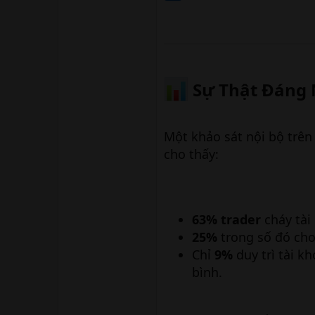
Sự Thật Đáng N
Một khảo sát nội bộ trê
cho thấy:
63% trader
cháy tài
25%
trong số đó cho
Chỉ
9%
duy trì tài k
bình.