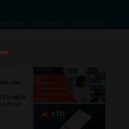
Đăng nhập
Tạo tài khoản
Tìm kiếm
ose
#1
 hết vốn
ơn
7,5 nghìn
 tiên (số