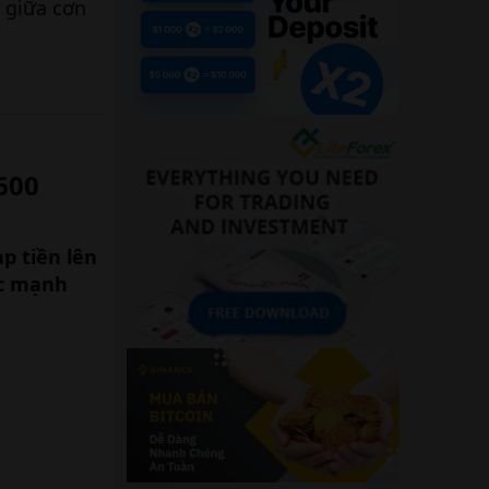
 giữa cơn
00​
p tiền lên
c mạnh