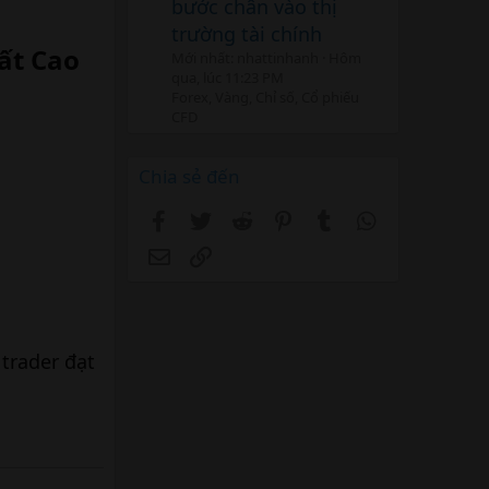
bước chân vào thị
trường tài chính
t Cao​
Mới nhất: nhattinhanh
Hôm
qua, lúc 11:23 PM
Forex, Vàng, Chỉ số, Cổ phiếu
CFD
Chia sẻ đến
Facebook
Twitter
Reddit
Pinterest
Tumblr
WhatsApp
Email
Link
trader đạt