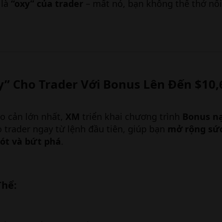
 là
“oxy” của trader
– mất nó, bạn không thể thở nổi
” Cho Trader Với Bonus Lên Đến $10,6
ào cản lớn nhất,
XM
triển khai chương trình
Bonus nạ
o trader ngay từ lệnh đầu tiên, giúp bạn
mở rộng sứ
sót và bứt phá
.
hể:​