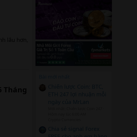
ệnh lâu hơn,
Bài mới nhất
Chiến lược Coin: BTC,
6 Tháng​
ETH 247 lợi nhuận mỗi
ngày của MrLan
Mới nhất: Chiến lược Coin 247
Hôm nay lúc 6:00 AM
Crypto Currencies
Chia sẻ signal Forex
FREE cho anh em hàng