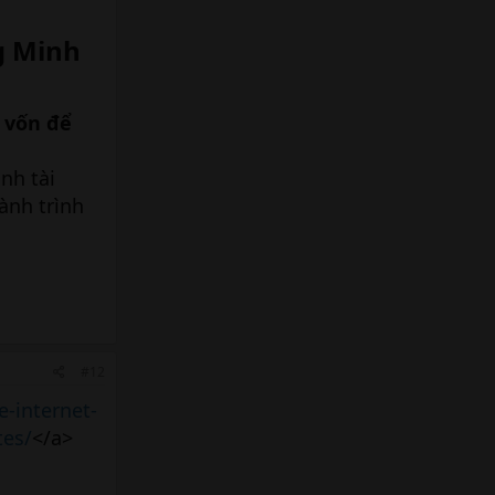
 Minh​
 vốn để
nh tài
ành trình
#12
-internet-
tes/
</a>