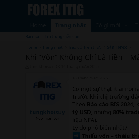
Home
Trang nhất
Có gì mới
T
Bài mới
Tìm trong diễn đàn
Home
Trang nhất
Trao đổi kiến thức
Sàn Forex
Khi “Vốn” Không Chỉ Là Tiền – M
T
N
tungkhoisuy
16 Tháng mười 2025
h
g
r
à
16 Tháng mười 2025
e
y
Có một sự thật ít ai nói r
a
b
d
ắ
trước khi thị trường đả
s
t
Theo
Báo cáo BIS 2024
, 
t
đ
a
ầ
tungkhoisuy
tỷ USD
, nhưng
80% trad
r
u
New member
liệu NFA).
t
Lý do phổ biến nhất?
e
r
Thiếu vốn – thiếu th