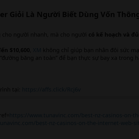
er Giỏi Là Người Biết Dùng Vốn Thông
g cho người nhanh, mà cho người
có kế hoạch và đủ
đến $10,600
,
XM
không chỉ giúp bạn nhân đôi sức mạ
“đường băng an toàn” để bạn thực sự bay xa trong h
rình tại:
https://affs.click/Rcj6v
ref=
https://www.tunavinc.com/best-nz-casinos-on-the
unavinc.com/best-nz-casinos-on-the-internet-web-si