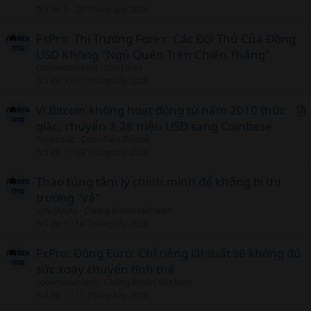
Trả lời
0
23 Tháng bảy 2026
FxPro: Thị Trường Forex: Các Đối Thủ Của Đồng
USD Không "Ngủ Quên Trên Chiến Thắng"
cobemetaichinh
Sàn Forex
Trả lời
1
21 Tháng bảy 2026
Ví Bitcoin không hoạt động từ năm 2010 thức
giấc, chuyển 3,28 triệu USD sang Coinbase
r
Xuyên Lục
Coin -Tiền điện tử
t
Trả lời
1
23 Tháng bảy 2026
i
c
Thao túng tâm lý chính mình để không bị thị
l
trường "vả"
syhuytayto
Chứng khoán Việt Nam
Trả lời
1
14 Tháng bảy 2026
FxPro: Đồng Euro: Chỉ riêng lãi suất sẽ không đủ
sức xoay chuyển tình thế
cobemetaichinh
Chứng khoán Việt Nam
Trả lời
1
11 Tháng bảy 2026