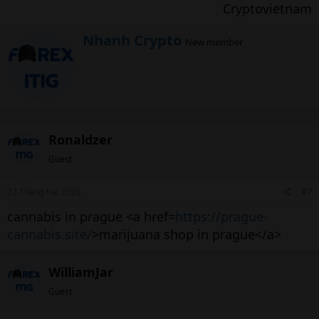
Cryptovietnam​
W
Nhanh Crypto
New member
r
i
t
t
e
n
b
Ronaldzer
y
Guest
27 Tháng hai 2026
#7
cannabis in prague <a href=
https://prague-
cannabis.site/
>marijuana shop in prague</a>
WilliamJar
Guest