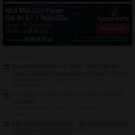
Bài mới nhất
Railgun phủ nhận việc được Triều Tiên sử
dụng vì nó đạt tổng khối lượng gần 1 tỷ USD
Mới nhất: Xuyên Lục
52 phút trước
Coin -Tiền điện tử
Các mốc cao mới của Bitcoin và sự hồi sinh
của BNB
Mới nhất: DichaelCucky
Hôm nay lúc 2:10 AM
Crypto Currencies
Đầu tư cổ phiếu quốc tế, Cần bao nhiêu tiền?
Mới nhất: OLaneDiuct
Hôm nay lúc 1:48 AM