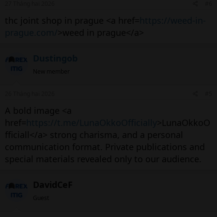
27 Tháng hai 2026
#6
thc joint shop in prague <a href=
https://weed-in-
prague.com/
>weed in prague</a>
Dustingob
New member
26 Tháng hai 2026
#5
A bold image <a
href=
https://t.me/LunaOkkoOfficially
>LunaOkkoO
fficiall</a> strong charisma, and a personal
communication format. Private publications and
special materials revealed only to our audience.
DavidCeF
Guest