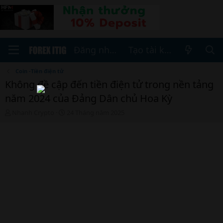
Đăng nhập
Tạo tài khoản
Coin -Tiền điện tử
Không đề cập đến tiền điện tử trong nền tảng
năm 2024 của Đảng Dân chủ Hoa Kỳ
T
N
Nhanh Crypto
24 Tháng năm 2025
h
g
r
à
e
y
a
b
d
ắ
s
t
t
đ
a
ầ
r
u
t
e
r