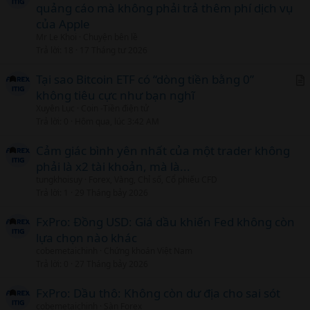
quảng cáo mà không phải trả thêm phí dịch vụ
của Apple
Mr Le Khoi
Chuyện bên lề
Trả lời
18
17 Tháng tư 2026
Tại sao Bitcoin ETF có “dòng tiền bằng 0”
không tiêu cực như bạn nghĩ
r
Xuyên Lục
Coin -Tiền điện tử
t
Trả lời
0
Hôm qua, lúc 3:42 AM
i
c
Cảm giác bình yên nhất của một trader không
l
phải là x2 tài khoản, mà là...
tungkhoisuy
Forex, Vàng, Chỉ số, Cổ phiếu CFD
Trả lời
1
29 Tháng bảy 2026
FxPro: Đồng USD: Giá dầu khiến Fed không còn
lựa chọn nào khác
cobemetaichinh
Chứng khoán Việt Nam
Trả lời
0
27 Tháng bảy 2026
FxPro: Dầu thô: Không còn dư địa cho sai sót
cobemetaichinh
Sàn Forex