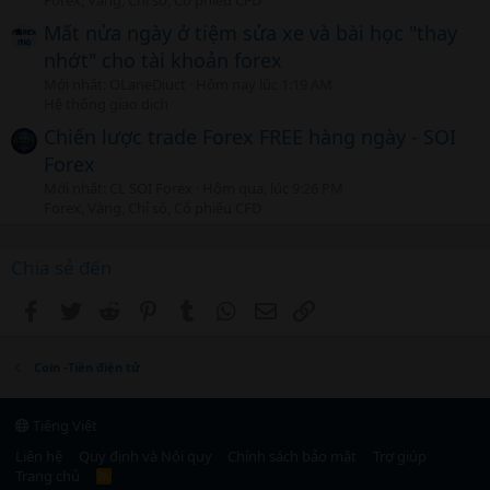
Forex, Vàng, Chỉ số, Cổ phiếu CFD
Mất nửa ngày ở tiệm sửa xe và bài học "thay
nhớt" cho tài khoản forex
Mới nhất: OLaneDiuct
Hôm nay lúc 1:19 AM
Hệ thống giao dịch
Chiến lược trade Forex FREE hàng ngày - SOI
Forex
Mới nhất: CL SOI Forex
Hôm qua, lúc 9:26 PM
Forex, Vàng, Chỉ số, Cổ phiếu CFD
Chia sẻ đến
Facebook
Twitter
Reddit
Pinterest
Tumblr
WhatsApp
Email
Link
Coin -Tiền điện tử
Tiếng Việt
Liên hệ
Quy định và Nội quy
Chính sách bảo mật
Trợ giúp
Trang chủ
R