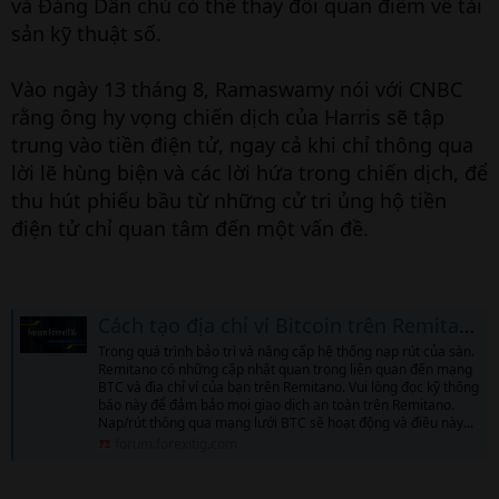
và Đảng Dân chủ có thể thay đổi quan điểm về tài
sản kỹ thuật số.
Vào ngày 13 tháng 8, Ramaswamy nói với CNBC
rằng ông hy vọng chiến dịch của Harris sẽ tập
trung vào tiền điện tử, ngay cả khi chỉ thông qua
lời lẽ hùng biện và các lời hứa trong chiến dịch, để
thu hút phiếu bầu từ những cử tri ủng hộ tiền
điện tử chỉ quan tâm đến một vấn đề.
Cách tạo địa chỉ ví Bitcoin trên Remitano đơn giản nhất
Trong quá trình bảo trì và nâng cấp hệ thống nạp rút của sàn.
Remitano có những cập nhật quan trọng liên quan đến mạng
BTC và địa chỉ ví của bạn trên Remitano. Vui lòng đọc kỹ thông
báo này để đảm bảo mọi giao dịch an toàn trên Remitano.
Nạp/rút thông qua mạng lưới BTC sẽ hoạt động và điều này...
forum.forexitig.com