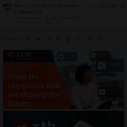
Bí mật về quỹ đen không bao giờ cạn của một
trader sợ vợ
r
tienmanhnguyen
Thị trường Forex, Vàng
t
Trả lời
2
28 Tháng bảy 2026
i
c
Facebook
Twitter
Reddit
Pinterest
Tumblr
WhatsApp
Email
Link
Chia sẻ:
l